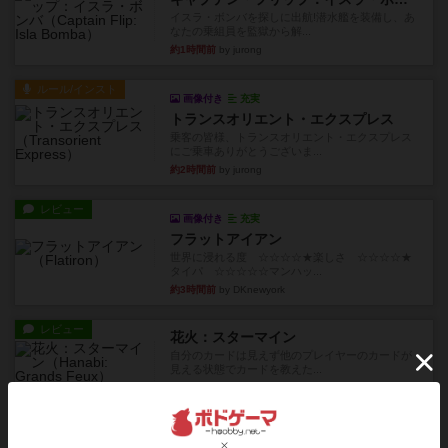
イスラ・ボンバを探しに出航!潜水艦を装備し、あ
なたの乗組員を監獄から解...
約1時間前
by jurong
ルール/インスト
画像付き
充実
トランスオリエント・エクスプレス
乗客の皆様、トランスオリエント・エクスプレス
にご乗車ありがとうございま...
約2時間前
by jurong
レビュー
画像付き
充実
フラットアイアン
世界に浸れる度 ☆☆☆☆★楽しさ ☆☆☆☆★
タイパ ☆☆☆☆☆マンハッ...
約3時間前
by DKnewyork
レビュー
花火：スターマイン
自分のカードは見えず他のプレイヤーのカードが
見える状態でカードを教えた...
約5時間前
by mob567
レビュー
充実