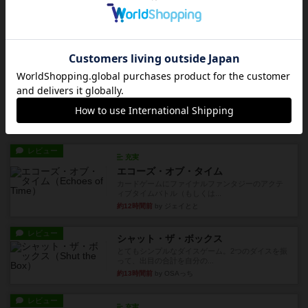
アンダー・ザ・テーブラー
笑えるバカゲームを集めているライトゲーマーと
してのレビューです。正体隠...
約7時間前
by toyota
レビュー
充実
ワン・トゥ・ファイブ
とにかくお手軽にすき間時間をうめるゲームとし
て重宝するゲームです。いわ...
約9時間前
by nabekoh
レビュー
充実
エコーズ・オブ・タイム
カードゲームにファイナルファンタジーのアクテ
ィブタイムバトル（もしくは...
約12時間前
by ジェイとと
レビュー
シャット・ザ・ボックス
とてもシンプルなダイスゲーム。2つのダイスを振
って、出目の合計を自分の...
約13時間前
by OSAっち
レビュー
充実