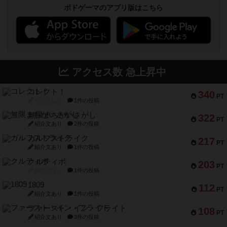
ボドゲーマのアプリ版はこちら
アクセス数 急上昇中
コレクト！
340
PT
紹介文なし
1件の投稿
無限まちがいさがし
322
PT
紹介文あり
2件の投稿
ガルフストライク
217
PT
紹介文あり
1件の投稿
クルティボ
203
PT
紹介文なし
1件の投稿
1809
112
PT
紹介文あり
1件の投稿
ファースト・イン・フライト
108
PT
紹介文あり
3件の投稿