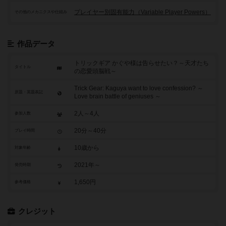
プレイヤー別固有能力（Variable Player Powers）
その他のメカニクスや仕組み
作品データ
トリックギア かぐや様は告らせたい？～天才たち
タイトル
の恋愛頭脳戦～
Trick Gear: Kaguya want to love confession? ～
原題・英題表記
Love brain battle of geniuses ～
2人～4人
参加人数
20分～40分
プレイ時間
10歳から
対象年齢
2021年～
発売時期
1,650円
参考価格
クレジット