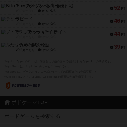
Bitter End ブタペスト救出作戦
52
PT
紹介文なし
1件の投稿
ラピード
46
PT
紹介文なし
1件の投稿
ザ・フラッフィー・ライト
44
PT
紹介文なし
0件の投稿
ふたつの城の物語
39
PT
紹介文あり
6件の投稿
※Apple、Apple のロゴ は、米国および他の国々で登録されたApple Inc.の商標です。
※App Store は、Apple Inc.のサービスマークです。
※Android は、グーグル インコーポレイテッドの商標または登録商標です。
※Google Play とそのロゴは、Google Inc.の商標または登録商標です。
ボドゲーマTOP
ボードゲームを検索する