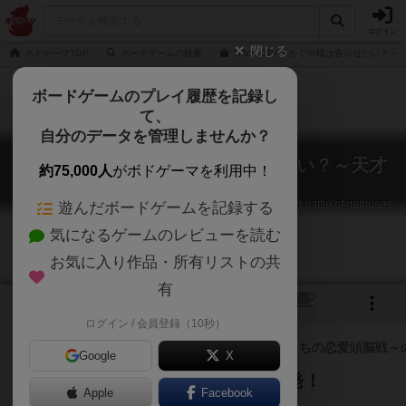
ログイン
閉じる
ボドゲーマTOP
ボードゲームの検索
TRicK GEAR-かぐや様は告らせたい？
ボードゲームのプレイ履歴を記録し
て、
自分のデータを管理しませんか？
トリックギア かぐや様は告らせたい？～天才
約75,000人
がボドゲーマを利用中！
たちの恋愛頭脳戦～
Trick Gear: Kaguya want to love confession? ～ Love brain battle of geniuses
遊んだボードゲームを記録する
～
気になるゲームのレビューを読む
お気に入り作品・所有リストの共
有
1
1
トップ
画像
動画
レビュー
カフェ
ログイン / 会員登録（10秒）
Google
X
ボードゲームでも恋愛頭脳戦、勃発！
Apple
Facebook