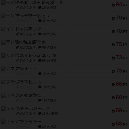
モズビ－ズ・レイダ－ズ
94
PT
紹介文あり
1件の投稿
テンプテーション
79
PT
紹介文なし
2件の投稿
インドネシア
78
PT
紹介文あり
2件の投稿
宵と暁の呪文書
75
PT
紹介文あり
8件の投稿
リスボン・トラム 28
73
PT
紹介文あり
9件の投稿
アマナイト
73
PT
紹介文なし
1件の投稿
ブラヴェスト
66
PT
紹介文なし
1件の投稿
スペクタキュラー
60
PT
紹介文なし
1件の投稿
スモールワールド
59
PT
紹介文あり
13件の投稿
ギャンブラー
58
PT
紹介文なし
2件の投稿