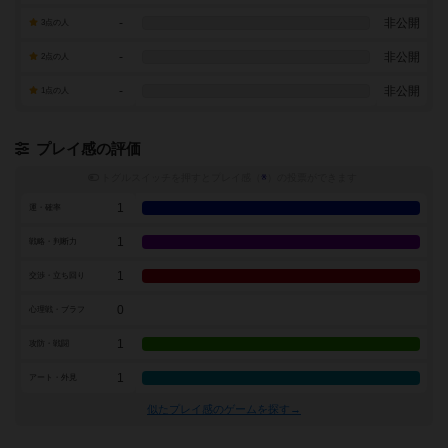
-
非公開
3点の人
-
非公開
2点の人
-
非公開
1点の人
プレイ感の評価
トグルスイッチを押すとプレイ感（
※
）の投票ができます
1
運・確率
1
戦略・判断力
1
交渉・立ち回り
0
心理戦・ブラフ
1
攻防・戦闘
1
アート・外見
似たプレイ感のゲームを探す→