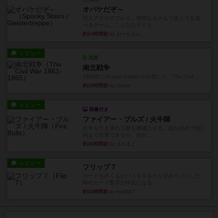
オバケだぞ～
対人アナログプレイ。簡単なルールで誰とでも遊
べるゲーム。こんなの子ども...
約14時間前
by おーちゃん
レビュー
充実
南北戦争
1983年にVictory Gamesが出版した『The Civil ...
約18時間前
by Chaco
レビュー
画像付き
ファイアー・ブルズ / 火牛陣
火牛を引き連れて敵を殲滅させる。縦か斜めで前2
列まで攻撃できるが、自分...
約20時間前
by うらまこ
レビュー
フリップ７
カードをめくるかパスをするかを決めてパスした
時のカード数字が得点になる...
約20時間前
by mob567