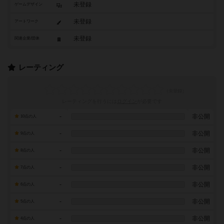
未登録
ゲームデザイン
未登録
アートワーク
未登録
関連企業/団体
レーティング
レーティングを行うには
ログイン
が必要です
-
非公開
10点の人
-
非公開
9点の人
-
非公開
8点の人
-
非公開
7点の人
-
非公開
6点の人
-
非公開
5点の人
-
非公開
4点の人