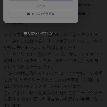
対戦カードゲーム
トランプ
かぐや様は告らせたい
または
トリックギア
メールで会員登録
LCG
美少女
漫画原作
アニメ原作
しばらく表示しない
トランプを使用して「遊戯王」や「ポケモンカー
ド」みたいに遊べるトリックギアシリーズに「かぐ
や様は告らせたい」が登場しました！
バトルロワイヤル型のゲームで、他のプレイヤーの
使用しているキャラクターをすべて倒したら勝利、
という簡単なゲームです。
「かぐや様は告らせたい」では「このすば」で登場
した2キャラクターで戦うことの出来る『共闘』を
ほぼ全てのキャラクターが持っています。
これにより、様々な組み合わせやどのキャラクター
を選択するかと言った読み合いも楽しい要素となっ
ています。