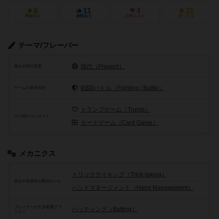
8
11
4
21
興味あり
経験あり
お気に入り
持ってる
テーマ/フレーバー
現代（Present）
舞台の時代背景
戦闘/バトル（Fighting / Battle）
ゲームの基本目的
トランプゲーム（Trump）
その他のコンセプト
カードゲーム（Card Game）
メカニクス
トリックテイキング（Trick-taking）
得点や資源等の獲得ルール
ハンドマネージメント（Hand Management）
プレイヤーの干渉/影響アク
バッティング（Batting）
ション