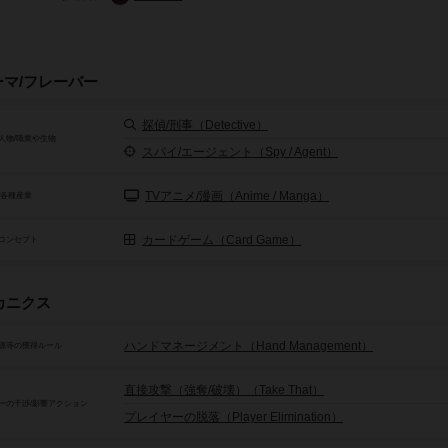
ーマ/フレーバー
探偵/刑事（Detective）
人物/職業や生物
スパイ/エージェント（Spy / Agent）
TVアニメ/漫画（Anime / Manga）
/各種産業
カードゲーム（Card Game）
コンセプト
カニクス
ハンドマネージメント（Hand Management）
源等の獲得ルール
直接攻撃（強奪/破壊）（Take That）
ーの干渉/影響アクション
プレイヤーの脱落（Player Elimination）