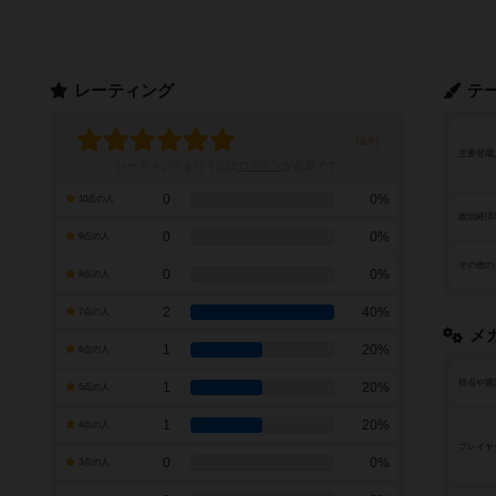
レーティング
テ
主要登場
レーティングを行うには
ログイン
が必要です
0
0%
10点の人
政治経済
0
0%
9点の人
その他の
0
0%
8点の人
2
40%
7点の人
メ
1
20%
6点の人
得点や資
1
20%
5点の人
1
20%
4点の人
プレイヤ
0
0%
3点の人