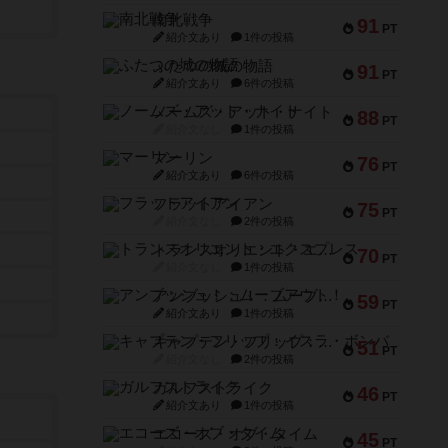
南北戦争
91
PT
紹介文あり
1件の投稿
ふたつの城の物語
91
PT
紹介文あり
6件の投稿
ノームズ・アット・ナイト
88
PT
紹介文なし
1件の投稿
マーリン
76
PT
紹介文あり
6件の投稿
フラットアイアン
75
PT
紹介文なし
2件の投稿
トランスオリエント・エクスプレス
70
PT
紹介文なし
1件の投稿
アンブッシュ！：ムーブアウト！
59
PT
紹介文あり
1件の投稿
キャプテン・フリップ：イスラ・ボンバ
51
PT
紹介文なし
2件の投稿
ガルフストライク
46
PT
紹介文あり
1件の投稿
エコーズ・オブ・タイム
45
PT