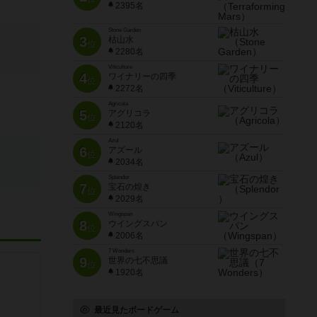
2395名
Stone Garden
3
枯山水
位
2280名
Viticulture
4
ワイナリーの四季
位
2272名
Agricola
5
アグリコラ
位
2120名
Azul
6
アズール
位
2034名
Splendor
7
宝石の煌き
位
2029名
Wingspan
8
ウイングスパン
位
2006名
7 Wonders
9
世界の七不思議
位
1920名
最近見たボードゲーム