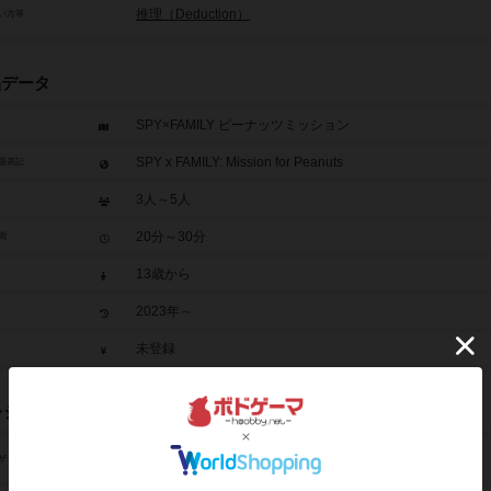
推理（Deduction）
い方等
品データ
SPY×FAMILY ピーナッツミッション
SPY x FAMILY: Mission for Peanuts
題表記
3人～5人
20分～30分
間
13歳から
2023年～
未登録
レジット
アンソニー・ソープ（Anthony Thorp）
ザイン