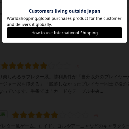
未登録
ーク
ケス・コーポレーション（Kess Co.）
/団体
り楽しめるラブレター系。勝利条件が「自分以外のプレイヤー
ージャー家を揃える」「脱落しなかったプレイヤー同士で役割
っています。手番では「カードをテーブル中央...
充実
)のラブレター風ゲーム。ロイド、ヨルやアーニャなどのキャラクタ