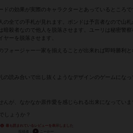
ードの効果が実際のキャラクターとあっているところで
人の全ての手札が見れます。ボンドは予言者なので山札
は暗殺者なので他人を脱落させます。ユーリは秘密警察
イヤーを脱落させます。
のフォージャー一家を揃えることが出来れば即時勝利と
札の読み合いで出し抜くようなデザインのゲームになっ
せんが、なかなか原作愛を感じられる出来になっていま
うでしょうか？
最も読まれているレビューを表示しました
投稿者：
こーかー