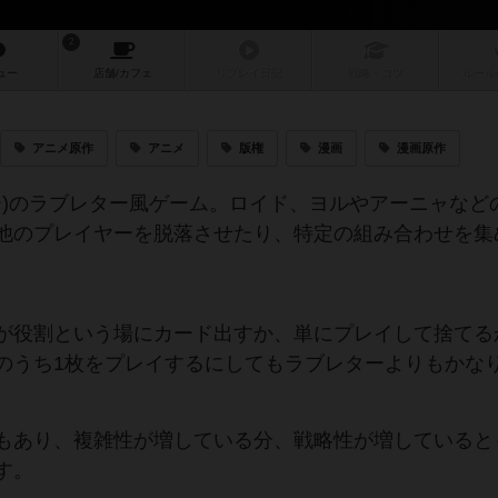
2
ュー
店舗/
カフェ
リプレイ
日記
戦略
・コツ
ルール
アニメ原作
アニメ
版権
漫画
漫画原作
ミリー)のラブレター風ゲーム。ロイド、ヨルやアーニャなど
他のプレイヤーを脱落させたり、特定の組み合わせを集
が役割という場にカード出すか、単にプレイして捨てる
のうち1枚をプレイするにしてもラブレターよりもかな
もあり、複雑性が増している分、戦略性が増していると
す。