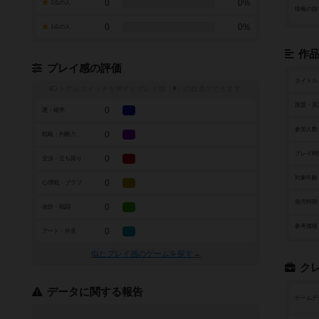
0
0%
2点の人
情報の扱
0
0%
1点の人
作
プレイ感の評価
タイトル
トグルスイッチを押すとプレイ感（
※
）の投票ができます
原題・英
0
運・確率
参加人数
0
戦略・判断力
プレイ時
0
交渉・立ち回り
対象年齢
0
心理戦・ブラフ
発売時期
0
攻防・戦闘
参考価格
0
アート・外見
似たプレイ感のゲームを探す→
ク
データに関する報告
ゲームデ