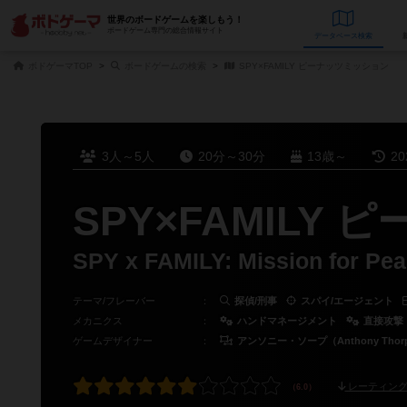
世界のボードゲームを楽しもう！
ボードゲーム専門の総合情報サイト
データベース
検
ボドゲーマTOP
ボードゲームの検索
SPY×FAMILY ピーナッツミッション
3人～5人
20分～30分
13歳～
2
SPY×FAMILY
SPY x FAMILY: Mission for Pe
テーマ/フレーバー
：
探偵/刑事
スパイ/エージェント
メカニクス
：
ハンドマネージメント
直接攻撃
ゲームデザイナー
：
アンソニー・ソープ（Anthony Thor
レーティング