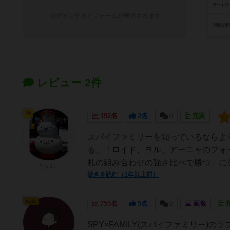
アートワ
ログインするとフォームが表示されます
関連企業
レビュー 2件
神
192名
2名
0
充実
スパイファミリーを知っているならよ
る」「ロイド、ヨル、アーニャのフォ
札の組み合わせの強さ比べで勝つ」にな
うらまこ
続きを読む（1年以上前）
仙人
755名
5名
0
画像
SPY×FAMILY(スパイファミリー