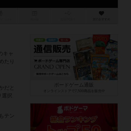
/インスト
掲示板
拡張/関連
作
次のおすすめ
のキャ
めたり
ボードゲーム通販
かだと
オンラインストアで7,500商品を販売中
り選択
もテン