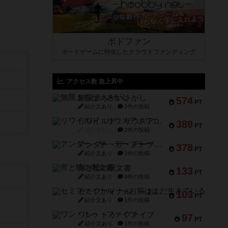
ボドファン
ボードゲームに特化したクラウドファンディング
アクセス数 急上昇中
無限まちがいさがし
574
PT
紹介文あり
2件の投稿
リワイルド：サウスアメリカ
389
PT
紹介文なし
2件の投稿
アンダー・ザ・テーブラー
378
PT
紹介文あり
1件の投稿
宵と暁の呪文書
133
PT
紹介文あり
8件の投稿
セミファイナル ～お前はまだ生きている～
103
PT
紹介文あり
1件の投稿
ワン・トゥ・ファイブ
97
PT
紹介文あり
1件の投稿