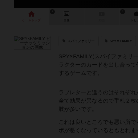
1
2
ゲーム
トップ
画像
動画
レビ
スパイファミリー
SPY x FAMILY
SPY×FAMILY(スパイファ
ラクターのカードを出し合って
するゲームです。
ラブレターと違うのはそれぞれ
全て効果が異なるので手札２枚
肢が多いです。
これは良いところでも悪い所で
ポが悪くなっているともとれま