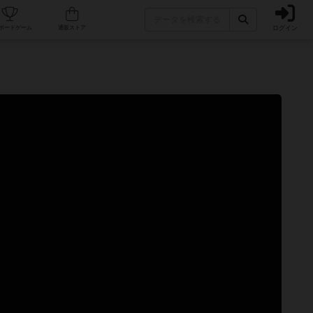
ログイン
カフェ/店舗
人気ボードゲーム
通販ストア