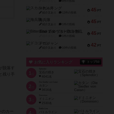
紹介文なし
8件の投稿
スカルキング
45
PT
紹介文あり
12件の投稿
海兵隊
45
PT
紹介文あり
1件の投稿
Bitter End ブタペスト救出作戦
45
PT
紹介文なし
1件の投稿
ドコジャン
42
PT
紹介文あり
10件の投稿
お気に入りランキング
トップ50
が脱落す
Splendor
1
宝石の煌き
と残り手
位
4041名
Die Siedler von Catan
2
カタン
位
3616名
Dominion
3
ドミニオン
位
2530名
Battle Line
ーのカー
4
バトルライン
位