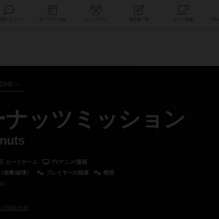
索
新着レビュー
ボードゲーム会
コミュニティ
掲示板一覧
023年～
 ピーナッツミッション
anuts
カードゲーム
TVアニメ/漫画
（強奪/破壊）
プレイヤーの脱落
推理
p）
の登録/分布