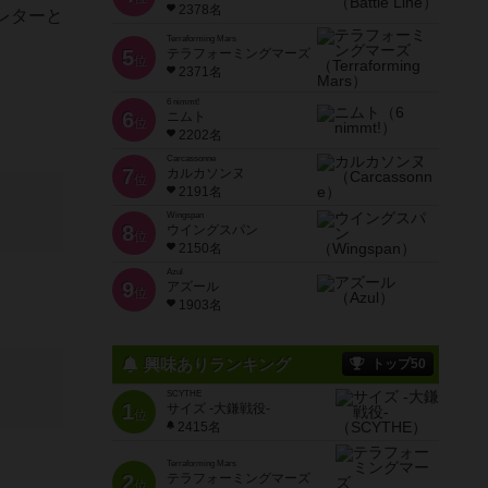
2378名
レターと
Terraforming Mars
5
テラフォーミングマーズ
位
2371名
6 nimmt!
6
ニムト
位
2202名
Carcassonne
7
カルカソンヌ
位
2191名
Wingspan
8
ウイングスパン
位
2150名
Azul
9
アズール
位
1903名
興味ありランキング
トップ50
SCYTHE
1
サイズ -大鎌戦役-
位
2415名
Terraforming Mars
2
テラフォーミングマーズ
位