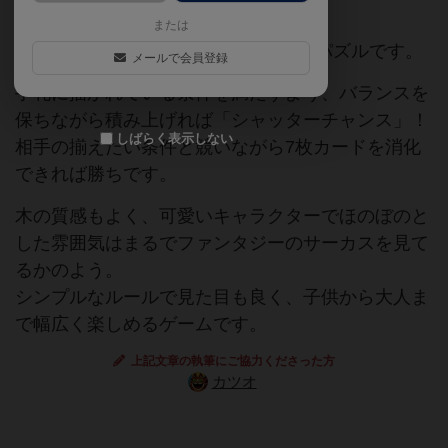
または
トピトのサーカスはバランスゲーム&パズルです。
メールで会員登録
手札に描かれている条件を満たすよう、バランスを
保ちながら積み上げれば「シャッターチャンス」！
しばらく表示しない
相手の揃えたい条件と競いながら7枚カードを消化
できれば勝ちです。
木の質感もよく、可愛いキャラクターでほのぼのと
した雰囲気はまるでファンタジーのサーカスを見て
るかのよう。
シンプルなルールで見た目も良く、子供から大人ま
で幅広く楽しめるゲームです。
上記文章の執筆にご協力くださった方
カツオ