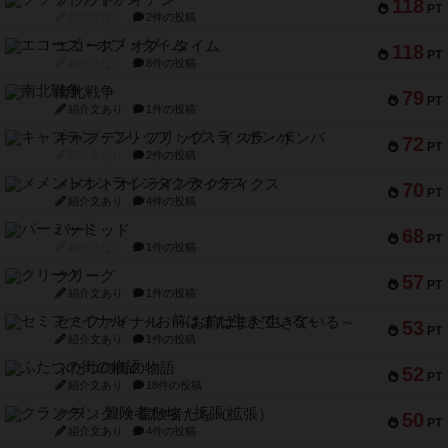
フラットアイアン
118
PT
紹介文なし
2件の投稿
エコーズ・オブ・タイム
118
PT
紹介文なし
8件の投稿
南北戦争
79
PT
紹介文あり
1件の投稿
キャプテン・フリップ：イスラ・ボンバ
72
PT
紹介文なし
2件の投稿
メメントオンラインタクティクス
70
PT
紹介文あり
4件の投稿
パーミッド
68
PT
紹介文なし
1件の投稿
クリーグ
57
PT
紹介文あり
1件の投稿
セミファイナル ～お前はまだ生きている～
53
PT
紹介文あり
1件の投稿
ふたつの街の物語
52
PT
紹介文あり
18件の投稿
クランク! ：冒険者たち（拡張）
50
PT
紹介文あり
4件の投稿