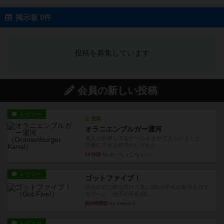
掲示板 0件
投稿を募集しています
会員の新しい投稿
レビュー
充実
オラニエンブルガー運河
友人の所持してるゲームをさせてもらいました。
順番にできる作業のいずれか...
16分前
by おっちょこちょい
レビュー
ゴットファイブ！
自分の前に背を向けて並ぶ5枚の手札の数字を当て
るゲーム。相手の手札/場...
約2時間前
by daisdice
レビュー