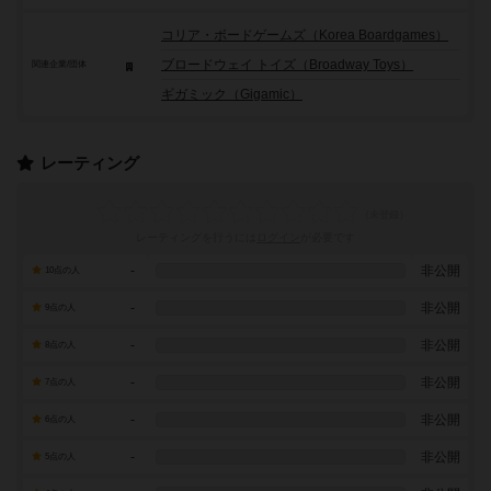
コリア・ボードゲームズ（Korea Boardgames）
ブロードウェイ トイズ（Broadway Toys）
関連企業/団体
ギガミック（Gigamic）
レーティング
レーティングを行うには
ログイン
が必要です
-
非公開
10点の人
-
非公開
9点の人
-
非公開
8点の人
-
非公開
7点の人
-
非公開
6点の人
-
非公開
5点の人