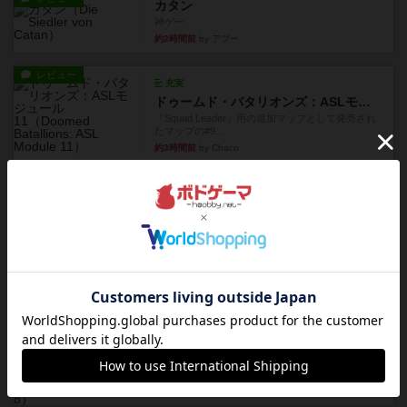
カタン
神ゲー
約2時間前
by アプー
レビュー
充実
ドゥームド・バタリオンズ：ASLモジュール11
『Squad Leader』用の追加マップとして発売され
たマップの#9...
約3時間前
by Chaco
レビュー
クロワ・ド・ゲール：ASLモジュール10
1992年にAvalon Hill社が出版した『Croix de Gu...
約3時間前
by Chaco
レビュー
ガンホー：ASLモジュール9
1992年にAvalon Hill社が出版した『Gung Ho！』
に付...
約3時間前
by Chaco
レビュー
コード・オブ・ブシドー：ASLモジュール8
1991年にAvalon Hill社が出版した『Code of Bus...
約3時間前
by Chaco