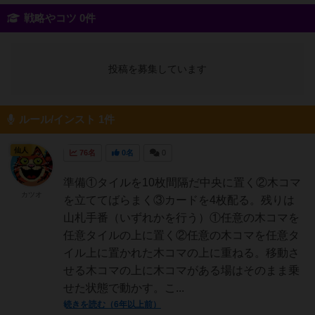
戦略やコツ 0件
投稿を募集しています
ルール/インスト 1件
仙人
76名
0名
0
準備①タイルを10枚間隔だ中央に置く②木コマ
カツオ
を立ててばらまく③カードを4枚配る。残りは
山札手番（いずれかを行う）①任意の木コマを
任意タイルの上に置く②任意の木コマを任意タ
イル上に置かれた木コマの上に重ねる。移動さ
せる木コマの上に木コマがある場はそのまま乗
せた状態で動かす。こ...
続きを読む（6年以上前）