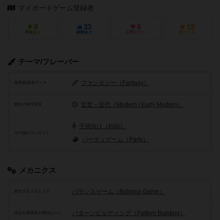
マイボードゲーム登録者
8
33
6
19
興味あり
経験あり
お気に入り
持ってる
テーマ/フレーバー
ファンタジー（Fantasy）
世界観/基本テーマ
近世～近代（Modern / Early Modern）
舞台の時代背景
子供向け（Kids）
その他のコンセプト
パーティゲーム（Party）
メカニクス
バランスゲーム（Balance Game）
頻出するメカニクス
パターンビルディング（Pattern Building）
得点や資源等の獲得ルール