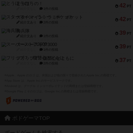
とうほうの！
42
PT
紹介文なし
1件の投稿
スターマイン・ラミー ポケット
42
PT
紹介文あり
2件の投稿
海兵隊
39
PT
紹介文あり
1件の投稿
スーパーストア3000
39
PT
紹介文なし
1件の投稿
フリップ７：復讐心とともに
37
PT
紹介文なし
2件の投稿
※Apple、Apple のロゴ は、米国および他の国々で登録されたApple Inc.の商標です。
※App Store は、Apple Inc.のサービスマークです。
※Android は、グーグル インコーポレイテッドの商標または登録商標です。
※Google Play とそのロゴは、Google Inc.の商標または登録商標です。
ボドゲーマTOP
ボードゲームを検索する