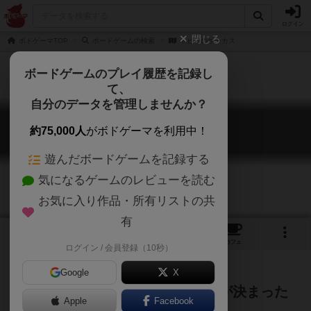
ログイン
閉じる
ボドゲーマTOP
ボードゲームの検索
トピトのサーカス
ボードゲームのプレイ履歴を記録し
て、
自分のデータを管理しませんか？
トピトのサーカス
約75,000人
がボドゲーマを利用中！
Topito
遊んだボードゲームを記録する
気になるゲームのレビューを読む
お気に入り作品・所有リストの共
有
2
3
トップ
画像
動画
レビュー
カフェ
ログイン / 会員登録（10秒）
Google
X
サーカス団と可愛い動物たち。技が決まった
Apple
Facebook
らシャッターチャンス！