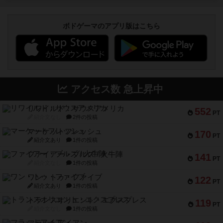
ボドゲーマのアプリ版はこちら
アクセス数 急上昇中
リワイルド：サウスアメリカ
552
PT
紹介文なし
2件の投稿
マーケットフレッシュ
170
PT
紹介文あり
1件の投稿
ファイアー・ブルズ / 火牛陣
141
PT
紹介文なし
1件の投稿
ワン・トゥ・ファイブ
122
PT
紹介文あり
1件の投稿
トランスオリエント・エクスプレス
119
PT
紹介文なし
1件の投稿