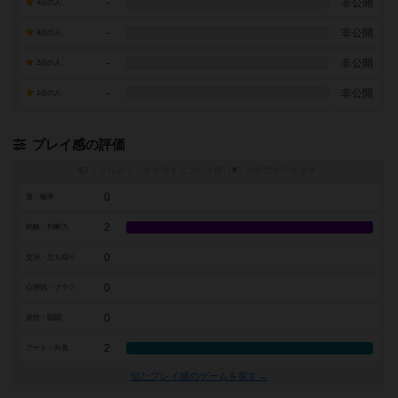
-
非公開
4点の人
-
非公開
3点の人
-
非公開
2点の人
-
非公開
1点の人
プレイ感の評価
トグルスイッチを押すとプレイ感（
※
）の投票ができます
0
運・確率
2
戦略・判断力
0
交渉・立ち回り
0
心理戦・ブラフ
0
攻防・戦闘
2
アート・外見
似たプレイ感のゲームを探す→