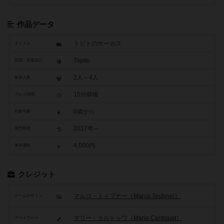
作品データ
トピトのサーカス
タイトル
Topito
原題・英題表記
2人～4人
参加人数
15分前後
プレイ時間
6歳から
対象年齢
2017年～
発売時期
4,000円
参考価格
クレジット
マルコ・トイブナー（Marco Teubner）
ゲームデザイン
マリー・カルドゥワ（Marie Cardouat）
アートワーク