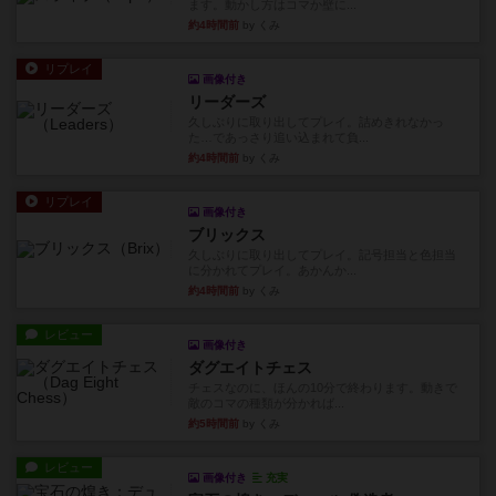
ます。動かし方はコマか壁に...
約4時間前
by くみ
リプレイ
画像付き
リーダーズ
久しぶりに取り出してプレイ。詰めきれなかっ
た…であっさり追い込まれて負...
約4時間前
by くみ
リプレイ
画像付き
ブリックス
久しぶりに取り出してプレイ。記号担当と色担当
に分かれてプレイ。あかんか...
約4時間前
by くみ
レビュー
画像付き
ダグエイトチェス
チェスなのに、ほんの10分で終わります。動きで
敵のコマの種類が分かれば...
約5時間前
by くみ
レビュー
画像付き
充実