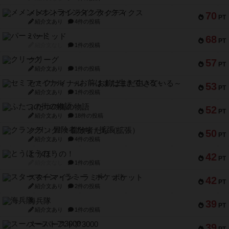
メメントオンラインタクティクス
70
PT
紹介文あり
4件の投稿
パーミッド
68
PT
紹介文なし
1件の投稿
クリーグ
57
PT
紹介文あり
1件の投稿
セミファイナル ～お前はまだ生きている～
53
PT
紹介文あり
1件の投稿
ふたつの街の物語
52
PT
紹介文あり
18件の投稿
クランク! ：冒険者たち（拡張）
50
PT
紹介文あり
4件の投稿
とうほうの！
42
PT
紹介文なし
1件の投稿
スターマイン・ラミー ポケット
42
PT
紹介文あり
2件の投稿
海兵隊
39
PT
紹介文あり
1件の投稿
スーパーストア3000
39
PT