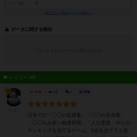
0
アート・外見
似たプレイ感のゲームを探す→
データに関する報告
ログインするとフォームが表示されます
レビュー 4件
神
93名
1名
0
画像
うらまこ
日本での「◯◯の収穫量」「◯◯の生産量」
「◯◯人が多い都道府県」「人口密度」やらの
ランキングを当てるゲーム。1位を当てても良