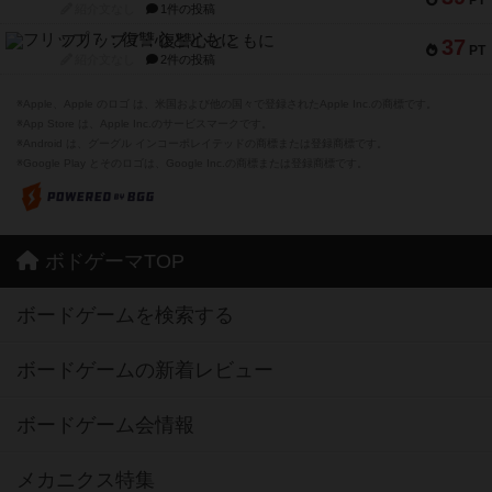
紹介文なし
1件の投稿
フリップ７：復讐心とともに
37
PT
紹介文なし
2件の投稿
※Apple、Apple のロゴ は、米国および他の国々で登録されたApple Inc.の商標です。
※App Store は、Apple Inc.のサービスマークです。
※Android は、グーグル インコーポレイテッドの商標または登録商標です。
※Google Play とそのロゴは、Google Inc.の商標または登録商標です。
ボドゲーマTOP
ボードゲームを検索する
ボードゲームの新着レビュー
ボードゲーム会情報
メカニクス特集