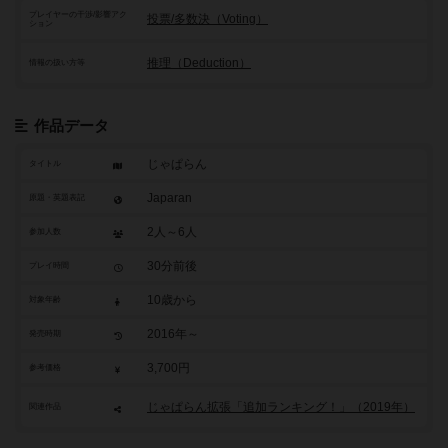
プレイヤーの干渉/影響アク
投票/多数決（Voting）
ション
推理（Deduction）
情報の扱い方等
作品データ
じゃぱらん
タイトル
Japaran
原題・英題表記
2人～6人
参加人数
30分前後
プレイ時間
10歳から
対象年齢
2016年～
発売時期
3,700円
参考価格
じゃぱらん拡張「追加ランキング！」（2019年）
関連作品