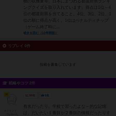
物の収穫量等、日本にまつわる都道府県ランキ
ングクイズを取り入れています。得点は1位～4
位の都道府県を当てること。4位、3位、2位、1
位の順に得点が高く、1位はペナルティチップ
（ゲーム終了時に...
続きを読む（10年弱前）
リプレイ 0件
投稿を募集しています
戦略やコツ 2件
神
50名
0名
有名だったり、学校で習ったよな～的な記憶
オグランド
は、だいたい１番目か２番目の情報だったりす
（Oguland）