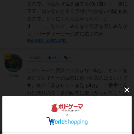
るので、３位や４位を当てるのは難しく、更に
正直、知らないと全く予想がつかない問題もあ
るので、どうにもならなかったりしま
す・・・。なので、みんなで会話を楽しみなが
ら、パーティーゲーム的に遊ぶのが...
続きを読む（6年以上前）
神
65名
0名
0
このゲームで回答に自信がない時は、ヒントを
異人館
見たプレイヤーの回答に乗っかるのはよい手で
す。逆に自分がヒントを見る時は、１番手で見
れば残りの２手番の回答に乗っかられることに
なりますが、最終番手の時に見れば、残りの１
手番の回答だけに乗っかられることになりま
す。ヒントを見るなら１番...
続きを読む（9年以上前）