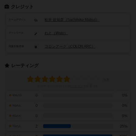
クレジット
松井 佐知彦（Sachihiko Matsui）
ゲームデザイン
わと（Wato）
アートワーク
コロンアーク（COLON ARC）
関連企業/団体
レーティング
レーティングを行うには
ログイン
が必要です
0
0%
10点の人
0
0%
9点の人
0
0%
8点の人
2
25%
7点の人