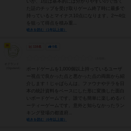
いが、1位は基本的には分かりやすいので当て
た証のチップを受け取りゲーム終了時に最多で
持っているとマイナス10点になります。2〜4位
を狙って得点を積み重...
続きを読む（1年以上前）
神
116名
0名
オグランド
（Oguland）
ボードゲームを1,000個以上持っているユーザ
ー視点で良かった点と悪かった点の両面から紹
介します！じゃぱらんは、ファウナやテラを日
本の統計資料をベースにした形に変換した面白
いボードゲームです。誰でも簡単に楽しめるパ
ーティーゲームです。意外と知らなかったラン
キング登場の都道府...
続きを読む（6年以上前）