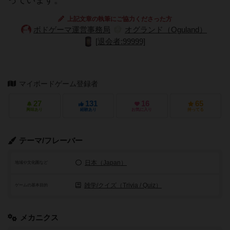
っています。
上記文章の執筆にご協力くださった方
ボドゲーマ運営事務局
オグランド（Oguland）
[退会者:99999]
マイボードゲーム登録者
27
131
16
65
興味あり
経験あり
お気に入り
持ってる
テーマ/フレーバー
日本（Japan）
地域や文化圏など
雑学/クイズ（Trivia / Quiz）
ゲームの基本目的
メカニクス