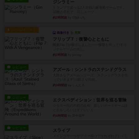
ジンラミー
トランプで遊べる2人対戦の麻雀風ゲームです。
10枚の手札で、同じスーツ...
約2時間前
by OSAっち
ルール/インスト
画像付き
充実
フリップ７：復讐心とともに
概要Flip 7が復活しました――復讐を伴って!オリ
ジナルゲームの楽し...
約2時間前
by jurong
レビュー
アズール：シントラのステンドグラス
大好きなアズールシリーズ。ステンドグラスを作
っていきます✨1部より自由...
約3時間前
by しんたろ
レビュー
エクスペディション：世界を巡る冒険
クラマー氏の不朽の名作。新しいボードゲームほ
どおもしろいはず？いいえ。...
約4時間前
by 田中昌平
レビュー
スライプ
メインコマ一つサブコマ四つでそれぞれプレイし