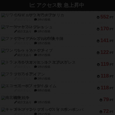
アクセス数 急上昇中
リワイルド：サウスアメリカ
552
PT
紹介文なし
2件の投稿
マーケットフレッシュ
170
PT
紹介文あり
1件の投稿
ファイアー・ブルズ / 火牛陣
141
PT
紹介文なし
1件の投稿
ワン・トゥ・ファイブ
122
PT
紹介文あり
1件の投稿
トランスオリエント・エクスプレス
119
PT
紹介文なし
1件の投稿
フラットアイアン
118
PT
紹介文なし
2件の投稿
エコーズ・オブ・タイム
118
PT
紹介文なし
8件の投稿
南北戦争
79
PT
紹介文あり
1件の投稿
キャプテン・フリップ：イスラ・ボンバ
72
PT
紹介文なし
2件の投稿