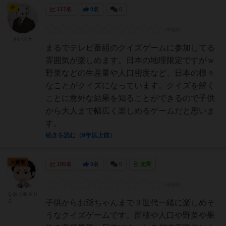
神
117名
0名
0
さいスケ
まるでテレビ番組のクイズゲームに参加してる
雰囲気が楽しめます。日本の地理限定ですがｗ
野菜などの生産量や人口密度など、日本の様々
なことがクイズになっています。クイズを解く
ことに意外な結果を知ることができるので子供
から大人まで幅広く楽しめるゲームだと思いま
す。
続きを読む（9年以上前）
大賢者
195名
0名
0
充実
なおぶ＠ＡＨ
Ｃ
子供からお爺ちゃんまで３世代一緒に楽しめそ
うなクイズゲームです。面積や人口や野菜や果