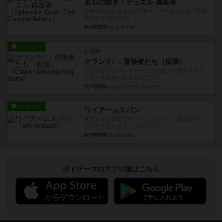
宝石の煌き：デュエル 偽造者
筆者が最も好きな2人用ボードゲームである『宝石
の煌めき デュエル』に、...
約6時間前
by 手動人形
レビュー
充実
クランク! ：冒険者たち（拡張）
クランク！のプレイヤーごとに能力の違うキャラ
クターを使用できるようにな...
約7時間前
by ぽっぽーくるっぽー
レビュー
ワイアームスパン
初プレイの感想です。ウイングスパン履修済のコ
メントとなります。ウイング...
約7時間前
by daisdice
ボドゲーマのアプリ版はこちら