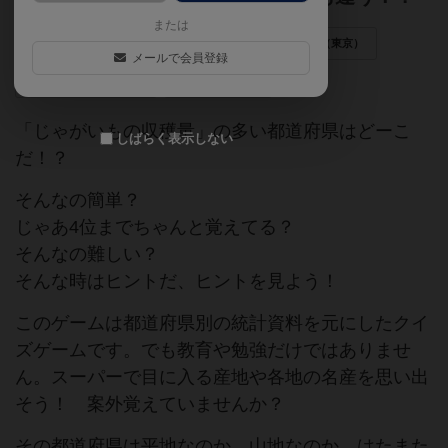
または
日本作
知識
ゲームマーケット2016春（東京）
メールで会員登録
ボドゲフリマ14三宮
ふるさと納税
「じゃがいもの収穫量」の多い都道府県はどーこ
しばらく表示しない
だ！？
そんなの簡単？
じゃあ4位までちゃんと覚えてる？
そんなの難しい？
そんな時はヒントだ、ヒントを見よう！
このゲームは都道府県別の統計資料を元にしたクイ
ズゲームです。でも教育や勉強だけではありませ
ん。スーパーで目に入る産地や各地の名産を思い出
そう！ 案外覚えていませんか？
その都道府県は平地なのか、山地なのか、はたまた