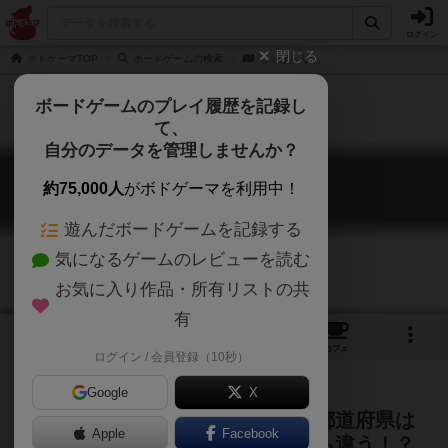
ログイン
閉じる
ボドゲーマTOP
ボードゲームの検索
じゃぱらん
ボードゲームのプレイ履歴を記録し
て、
自分のデータを管理しませんか？
じゃぱらん
約75,000人
がボドゲーマを利用中！
Japaran
遊んだボードゲームを記録する
気になるゲームのレビューを読む
お気に入り作品・所有リストの共
有
2
4
12
トップ
画像
動画
レビュー
カフェ
ログイン / 会員登録（10秒）
Google
X
ジャパンランキングゲーム！ ～都道府県は
Apple
Facebook
面白い！～ 出身地が違うと常識も違う！？