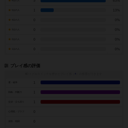
5
63%
6点の人
1
13%
5点の人
0
0%
4点の人
0
0%
3点の人
0
0%
2点の人
0
0%
1点の人
プレイ感の評価
トグルスイッチを押すとプレイ感（
※
）の投票ができます
1
運・確率
1
戦略・判断力
1
交渉・立ち回り
0
心理戦・ブラフ
0
攻防・戦闘