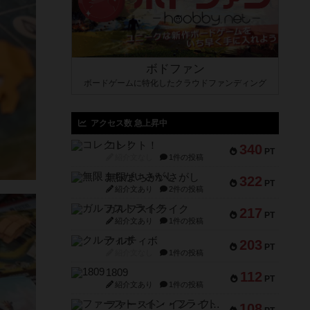
ボドファン
ボードゲームに特化したクラウドファンディング
アクセス数 急上昇中
コレクト！
340
PT
紹介文なし
1件の投稿
無限まちがいさがし
322
PT
紹介文あり
2件の投稿
ガルフストライク
217
PT
紹介文あり
1件の投稿
クルティボ
203
PT
紹介文なし
1件の投稿
1809
112
PT
紹介文あり
1件の投稿
ファースト・イン・フライト
108