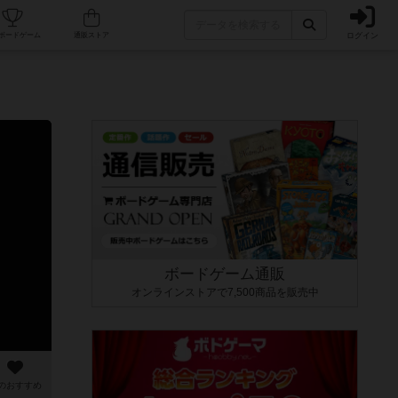
ログイン
カフェ/店舗
人気ボードゲーム
通販ストア
ボードゲーム通販
オンラインストアで7,500商品を販売中
のおすすめ