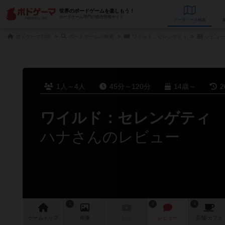
世界のボードゲームを楽しもう！
ボードゲーム専門の総合情報サイト
データベース
検
ボドゲーマTOP
ボードゲームの検索
ワイルド：セレンゲティ
レビュー
1人～4人
45分～120分
14歳～
2
ワイルド：セレンゲティ
ハナさんのレビュー
1
1
4
ゲーム
トップ
画像
動画
レビュー
店舗/
カフェ