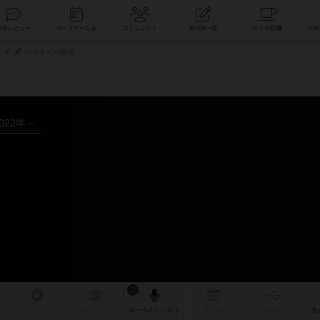
索
新着レビュー
ボードゲーム会
コミュニティ
掲示板一覧
ハナさんの投稿
022年～
1
リプレイ
日記
戦略
・コツ
ルール
/インスト
掲示板
拡張/関連
作
次