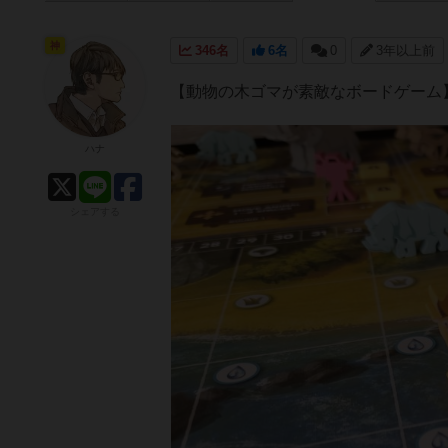
神
346名
6名
0
3年以上前
【動物の木ゴマが素敵なボードゲーム
ハナ
シェアする