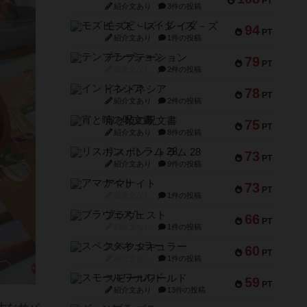
PT
紹介文あり
3件の投稿
モズビ－ズ・レイダ－ズ
94
PT
紹介文あり
1件の投稿
テンプテーション
79
PT
紹介文なし
2件の投稿
インドネシア
78
PT
紹介文あり
2件の投稿
宵と暁の呪文書
75
PT
紹介文あり
8件の投稿
リスボン・トラム 28
73
PT
紹介文あり
9件の投稿
アマナイト
73
PT
紹介文なし
1件の投稿
ブラヴェスト
66
PT
紹介文なし
1件の投稿
スペクタキュラー
60
PT
紹介文なし
1件の投稿
スモールワールド
59
PT
紹介文あり
13件の投稿