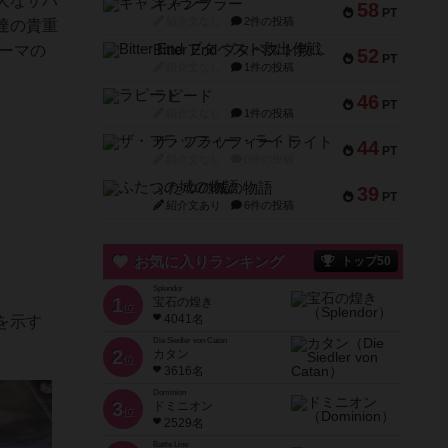
大なサバ
ギャンブラー
58
PT
紹介文なし
2件の投稿
達の貴重
ーマの
Bitter End ブタペスト救出作戦
52
PT
紹介文なし
1件の投稿
ラピード
46
PT
紹介文なし
1件の投稿
ザ・フラッフィー・ライト
44
PT
紹介文なし
0件の投稿
ふたつの城の物語
39
PT
紹介文あり
6件の投稿
お気に入りランキング
トップ50
Splendor
1
宝石の煌き
位
4041名
を示す
Die Siedler von Catan
2
カタン
位
3616名
Dominion
3
ドミニオン
位
2529名
Battle Line