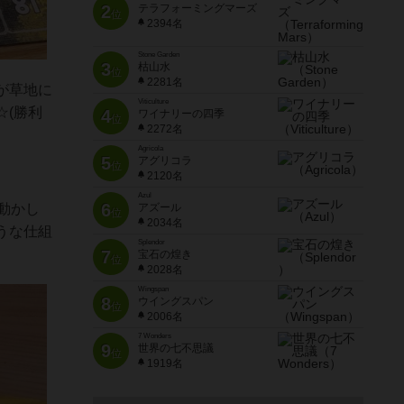
2
テラフォーミングマーズ
位
2394名
Stone Garden
3
枯山水
位
2281名
が草地に
Viticulture
(勝利
4
ワイナリーの四季
位
2272名
Agricola
5
アグリコラ
位
2120名
Azul
6
アズール
動かし
位
2034名
うな仕組
Splendor
7
宝石の煌き
位
2028名
Wingspan
8
ウイングスパン
位
2006名
7 Wonders
9
世界の七不思議
位
1919名