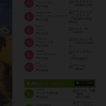
4
バトルライン
位
2378名
Terraforming Mars
5
テラフォーミングマーズ
位
2371名
6 nimmt!
6
ニムト
位
2202名
Carcassonne
7
カルカソンヌ
位
2191名
Wingspan
8
ウイングスパン
位
2150名
Azul
9
アズール
位
1903名
興味ありランキング
トップ50
SCYTHE
1
サイズ -大鎌戦役-
位
2415名
Terraforming Mars