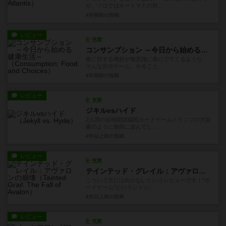
が、ソロではオートマとの対...
4年弱前
の投稿
レビュー
充実
コンサンプション ～今日から始める健康生活～
食に対する嗜好が無意識に表にでてくるような、
そんな良作ゲーム。やること...
4年弱前
の投稿
レビュー
充実
ジキルvsハイド
2人用の短時間頭脳戦カードゲームトランプの大富
豪のように無限に遊んでし...
4年以上前
の投稿
レビュー
充実
テインテッド・グレイル：アヴァロンの崩壊
こういう方には向かないというレビューです！"ボ
ードゲーム"というジャン...
4年以上前
の投稿
レビュー
充実