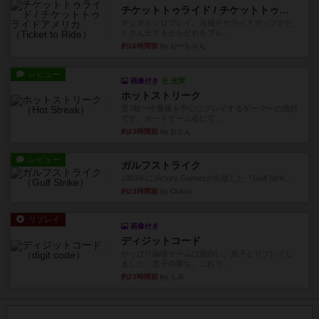
チケットトゥライド / チケットトゥライドアメリカ
デジタルソロプレイ。元祖チケライ？マップがた
くさん出てるからどれをプレ...
約16時間前
by おーちゃん
レビュー
画像付き
充実
ホットストリーク
星7軽〜中量級を中心にプレイするゲーマーの感想
です。ボードゲーム会にて...
約23時間前
by おとん
レビュー
ガルフストライク
1983年にVictory Gamesが出版した『Gulf Strik...
約23時間前
by Chaco
リプレイ
画像付き
ディジットコード
やっぱり論理ゲームは面白い。息子とリプレイし
ました。息子の勝ち。これリ...
約23時間前
by くみ