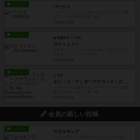
レビュー
パークス
ソロプレイレビュー。自分の留まりたいマスを選
びリソースを集めて公園（得...
5年弱前
の投稿
レビュー
画像付き
充実
ロケットメン
ソロプレイレビューカードを場から買ってはデッ
キを強くしていくデッキビル...
5年弱前
の投稿
レビュー
充実
オン・ジ・アンダーグラウンド：ロンドン / ベルリン
ソロプレイミニ拡張レビューベースゲームは目的
地まで歩きたくない、乗り換...
約5年前
の投稿
会員の新しい投稿
レビュー
スカルキング
とにかく楽しい！最高のゲームではと思います。