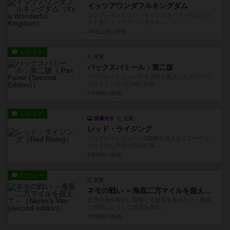
イッツアワンダフルキングダム
ソロプレイレビュー（キックスターターのレジェ
ンド版）イッツアワンダフル...
4年以上前
の投稿
レビュー
充実
パックスパミール：第二版
ソロプレイレビュー日本語版を購入したのでソロ
プレイ！ソロではAIと対戦...
5年弱前
の投稿
レビュー
画像付き
充実
レッド・ライジング
ソロプレイレビュー。100枚を超えるユニークな
カードから手札の得点が最...
5年弱前
の投稿
レビュー
充実
ネモの戦い ～海底二万マイルを超えて～
世界の海を舞台に探検して財宝を集めたり、艦隊
と戦闘したりして得点を集め...
5年弱前
の投稿