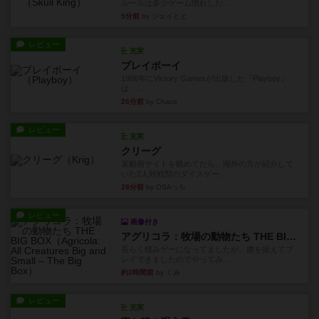
ルールは多少ゲーム慣れした...
5分前
by ジェイとと
レビュー
充実
プレイボーイ
1986年にVictory Gamesが出版した『Playboy』
は、...
26分前
by Chaco
レビュー
充実
クリーグ
某動画サイトを眺めてたら、海外の方が紹介して
いた2人対戦型のダイスゲー...
28分前
by OSAっち
レビュー
画像付き
アグリコラ：牧場の動物たち THE BIG BOX
長らく積みゲーになってましたが、腰を据えてプ
レイできましたのでやってみ...
約3時間前
by くみ
レビュー
充実