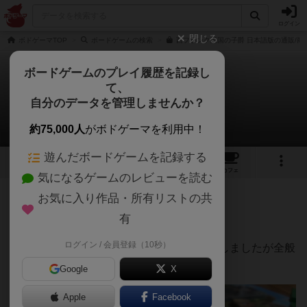
ログイン
閉じる
ボドゲーマTOP
ボードゲームの検索
西フランク王国の子爵 日本語版の通販/商
ボードゲームのプレイ履歴を記録し
て、
西フランク王国の子爵
自分のデータを管理しませんか？
Strategy Loverさんのレビュー
約75,000人
がボドゲーマを利用中！
遊んだボードゲームを記録する
6
1
11
45
トップ
画像
動画
レビュー
カフェ
気になるゲームのレビューを読む
お気に入り作品・所有リストの共
574名
6名
0
5年弱前
有
ログイン / 会員登録（10秒）
ソロプレイレビュー（のつもりで書こうとしましたが全般
的な感想多め）
Google
X
Apple
Facebook