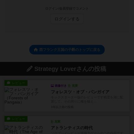
ログイン/会員登録でコメント
ログインする
西フランク王国の子爵のトップに戻る
Strategy Loverさんの投稿
レビュー
画像付き
充実
フォレスツ・オブ・パンガイア
キックスターター版のレビューです精霊を湖に配
置して、その周りに種を植え...
3年以上前
の投稿
レビュー
充実
アトランティスの時代
ソロプレイレビュー半協力ゲームのこの作品です