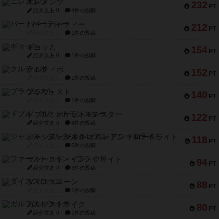
エレメンツ
232
PT
紹介文あり
4件の投稿
バー！パーティー
212
PT
紹介文なし
1件の投稿
ギョッと
154
PT
紹介文あり
1件の投稿
クルティボ
152
PT
紹介文なし
1件の投稿
ブラヴェスト
140
PT
紹介文なし
1件の投稿
ドブル：ポケットモンスター
122
PT
紹介文あり
4件の投稿
ジャンヌ・ダルク-オルレアン ドロー＆ライト
118
PT
紹介文なし
5件の投稿
ファースト・イン・フライト
94
PT
紹介文あり
3件の投稿
ダイススローン
88
PT
紹介文なし
1件の投稿
ガルフストライク
80
PT
紹介文あり
1件の投稿