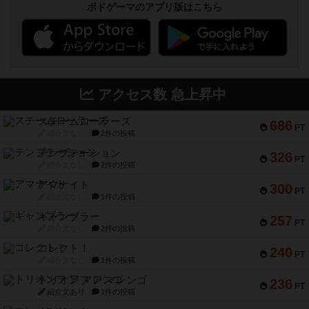
ボドゲーマのアプリ版はこちら
アクセス数 急上昇中
スチームローラーズ
686
PT
紹介文なし
2件の投稿
テンプテーション
326
PT
紹介文なし
2件の投稿
アマナイト
300
PT
紹介文なし
1件の投稿
ギャンブラー
257
PT
紹介文なし
2件の投稿
コレクト！
240
PT
紹介文なし
1件の投稿
トリオンフ ア マレンゴ
236
PT
紹介文あり
1件の投稿