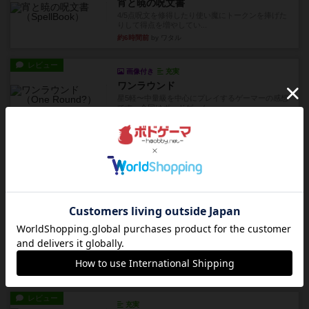
宵と暁の呪文書
4/5点呪文を修得したり使い魔にトークンを捧げた
りして得点を増やしてい...
約6時間前
by ワタル
レビュー
画像付き
充実
ワンラウンド
星5軽〜中量級を中心にプレイするゲーマーの感想
です。今回はボードゲーム...
約9時間前
by おとん
レビュー
充実
花火
ずっと前のドイツ年間ゲーム大賞ながら、シンプ
ルで簡単な小ゲームで今でも...
約12時間前
by tamio
レビュー
無限まちがいさがし
6つの場面カード（表、裏で違う絵）が何枚かあ
り、そのうち3つ選んで、同...
約14時間前
by ジェイとと
レビュー
充実