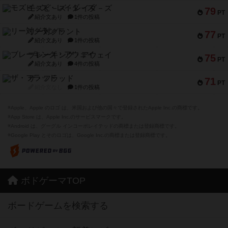
モズビ－ズ・レイダ－ズ
79
PT
紹介文あり
1件の投稿
リー対グラント
77
PT
紹介文あり
1件の投稿
ブレーキング・アウェイ
75
PT
紹介文あり
4件の投稿
ザ・フラッド
71
PT
紹介文なし
1件の投稿
※Apple、Apple のロゴ は、米国および他の国々で登録されたApple Inc.の商標です。
※App Store は、Apple Inc.のサービスマークです。
※Android は、グーグル インコーポレイテッドの商標または登録商標です。
※Google Play とそのロゴは、Google Inc.の商標または登録商標です。
ボドゲーマTOP
ボードゲームを検索する