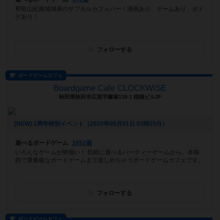
和歌山紀南地域発のサブカルカフェバー！漫画あり、ゲームあり、ボド
ゲあり！
フォローする
ボードゲームカフェ
Boardgame Cafe CLOCKWISE
秋田県秋田市広面字糠塚118-1 稲穂ビル2F
[NEW] 1周年特別イベント（2020年09月01日 03時25分）
遊べるボードゲーム
1052個
いろんなゲームが勢揃い！ 気軽に遊べるパーティーゲームから、本格
的で重量級なボードゲームまで楽しめちゃうボードゲームカフェです。
フォローする
ボードゲームカフェ