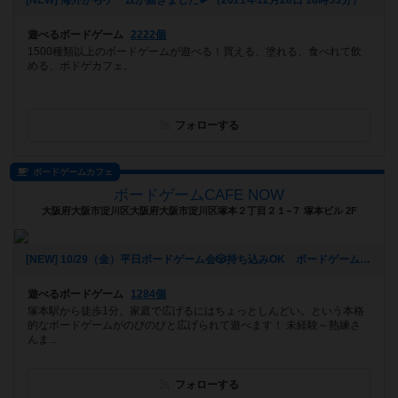
[NEW] 海外からゲームが届きました🛩（2021年12月28日 18時53分）
遊べるボードゲーム
2222個
1500種類以上のボードゲームが遊べる！買える、塗れる、食べれて飲
める、ボドゲカフェ。
フォローする
ボードゲームカフェ
ボードゲームCAFE NOW
大阪府大阪市淀川区大阪府大阪市淀川区塚本２丁目２１−７ 塚本ビル 2F
[NEW] 10/29（金）平日ボードゲーム会🎲持ち込みOK ボードゲームCAFENOW主催《初心者さん、おひとりでの参加歓迎!!》（2021年10月22日 11時04分）
遊べるボードゲーム
1284個
塚本駅から徒歩1分。家庭で広げるにはちょっとしんどい。という本格
的なボードゲームがのびのびと広げられて遊べます！ 未経験～熟練さ
んま...
フォローする