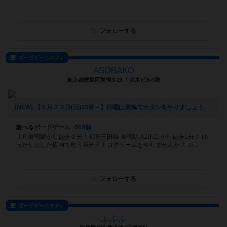
フォローする
ボードゲームカフェ
ASOBAKO
東京都豊島区巣鴨3-28-7 大木ビル3階
[NEW] 【９月２２日(日)13時～】日曜は巣鴨でカタンをやりましょう！【初めての方も大歓迎！】（2019年09月20日 14時43分）
遊べるボードゲーム
618個
ＪＲ巣鴨駅から徒歩２分！都営三田線 巣鴨駅 A2出口から徒歩1分！ ゆ
ったりとした店内で思う存分アナログゲームをやりませんか？ ボ...
フォローする
ボードゲームカフェ
ふふふ