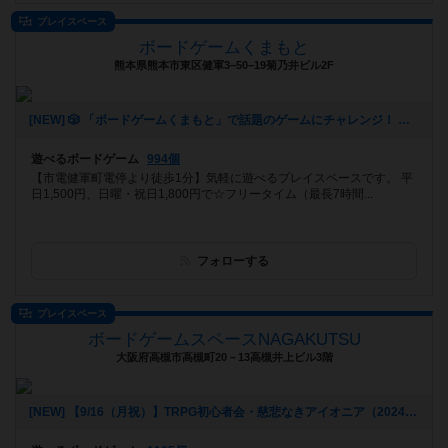
プレイスペース
ボードゲームくまもと
熊本県熊本市東区健軍3−50−19菊乃井ビル2F
[NEW] 🎲 「ボードゲームくまもと」で話題のゲームにチャレンジ！ 🚀✨（2024年12月16日 12時53分）
遊べるボードゲーム
994個
【市電健軍町電停より徒歩1分】気軽に遊べるプレイスペースです。 平
日1,500円、日曜・祝日1,800円で☆フリータイム（最長7時間...
フォローする
プレイスペース
ボードゲームスペースNAGAKUTSU
大阪府高槻市高槻町20－13高槻井上ビル3階
[NEW] 【9/16（月祝）】TRPG初心者会・慈悲なきアイオニア（2024年09月07日 22時01分）