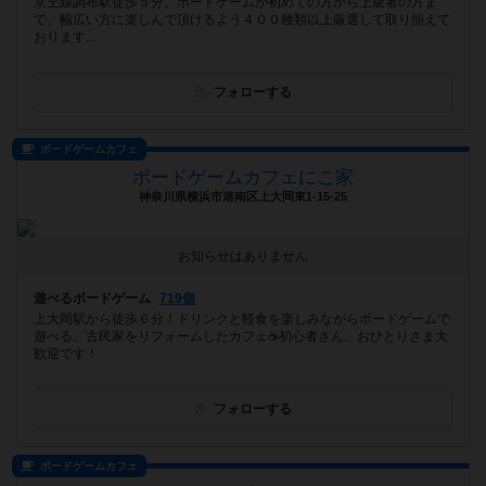
京王線調布駅徒歩５分。ボードゲームが初めての方から上級者の方ま
で、幅広い方に楽しんで頂けるよう４００種類以上厳選して取り揃えて
おります...
フォローする
ボードゲームカフェ
ボードゲームカフェにこ家
神奈川県横浜市港南区上大岡東1-15-25
お知らせはありません
遊べるボードゲーム
719個
上大岡駅から徒歩６分！ドリンクと軽食を楽しみながらボードゲームで
遊べる、古民家をリフォームしたカフェ☕️初心者さん、おひとりさま大
歓迎です！
フォローする
ボードゲームカフェ