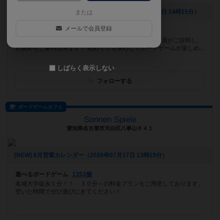
[NEW] お得な料金プランの新設です！（2026年07月28日 14時15分）
または
メールで会員登録
遊べるボードゲーム
922個
武蔵小金井駅より徒歩7分！ ルールが分からなくても店員がご説明し、
お薦めもご案内出来ます！ 始めてでも安心してボードゲームが楽しめ...
しばらく表示しない
フォローする
ボードゲームカフェ
Sonnen Spiele
愛知県名古屋市天白区八事山６４１
[NEW] 8月営業カレンダー（2026年07月17日 13時19分）
遊べるボードゲーム
1353個
名城大学徒歩１分！！ ３０分～の料金プランをご用意しております。
空いた時間でぜひ遊びにきてください！