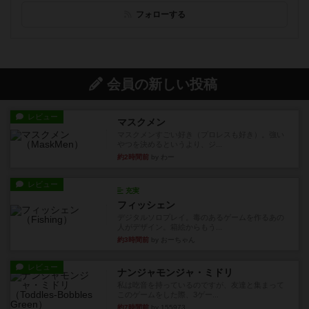
フォローする
会員の新しい投稿
レビュー
マスクメン
マスクメンすごい好き（プロレスも好き）。強い
やつを決めるというより、ジ...
約2時間前
by わー
レビュー
充実
フィッシェン
デジタルソロプレイ。毒のあるゲームを作るあの
人がデザイン。箱絵からもう...
約3時間前
by おーちゃん
レビュー
ナンジャモンジャ・ミドリ
私は吃音を持っているのですが、友達と集まって
このゲームをした際、3ゲー...
約7時間前
by 155973