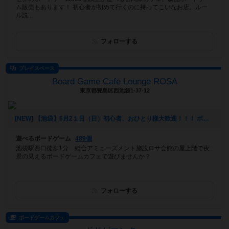
ム販売もあります！ 初心者が初めて行くのに持ってこいなお店。ルー
ル説...
フォローする
プレイスペース
Board Game Cafe Lounge ROSA
東京都豊島区西池袋1-37-12
[NEW] 【池袋】6月2１日（日）初心者、おひとり様大歓迎！！！ ボードゲーム軽量級～中量級 自粛おつかれリフレッシュ相席ナイト (対策バッチリ！！) （2020年06月01日 13時52分）
遊べるボードゲーム
489個
池袋駅西口徒歩1分 総合アミューズメント施設ロサ会館の屋上階で夜
景の見えるボードゲームカフェで遊びませんか？
フォローする
ボードゲームカフェ