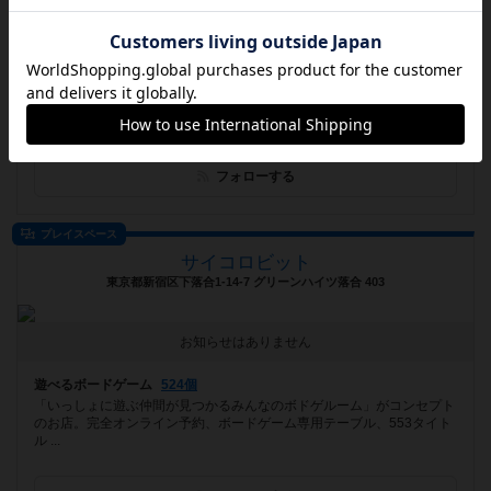
[NEW] リニューアルオープンイベント！ひますぺフリマ第二弾！（2022年11月18日 17時24分）
遊べるボードゲーム
450個
朝10：00～営業中！火曜定休 駐車場完備！全国から集まるお店ゲーム
持込みOK！ 1人でも大歓迎！楽しくあそぼう！
フォローする
プレイスペース
サイコロビット
東京都新宿区下落合1-14-7 グリーンハイツ落合 403
お知らせはありません
遊べるボードゲーム
524個
「いっしょに遊ぶ仲間が見つかるみんなのボドゲルーム」がコンセプト
のお店。完全オンライン予約、ボードゲーム専用テーブル、553タイト
ル ...