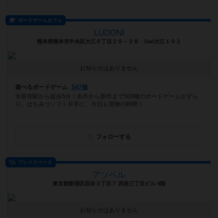
ボードゲームカフェ
LUDONI
熊本県熊本市中央区大江６丁目２９－２８ Owl大江１０２
お知らせはありません
遊べるボードゲーム
547個
水前寺駅から徒歩5分！名作から新作まで500種のボードゲームがずら
り。はちみつソフト片手に、今日も冒険の時間！
フォローする
プレイスペース
アソベル
東京都新宿区四谷３丁目７ 四谷三丁目ビル 4階
お知らせはありません