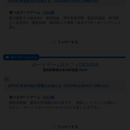
[NEW] 料金改定のお知らせ（2026年02月16日 19時20分）
遊べるボードゲーム
1302個
新大阪駅より徒歩9分 御堂筋線 西中島南方駅、阪急京都線 南方駅
より徒歩3分 御堂筋線 梅田駅より電車＋徒歩で7分！ボードゲームで
遊ん...
フォローする
ボードゲームカフェ
ボードゲーム&カフェDEJANA
愛知県豊橋市富本町国隠 20の5
[NEW] 年末年始の営業のお知らせ（2025年12月06日 14時31分）
遊べるボードゲーム
1023個
豊鉄渥美線 愛知大学前駅の目の前です。 美味しいドリンクを味わい
ながら、 ゆっくりボードゲームやパズルを楽しんで下さい。
フォローする