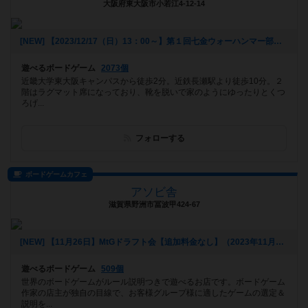
大阪府東大阪市小若江4-12-14
[NEW] 【2023/12/17（日）13：00～】第１回七金ウォーハンマー部（2023年12月06日 16時25分）
遊べるボードゲーム
2073個
近畿大学東大阪キャンパスから徒歩2分。近鉄長瀬駅より徒歩10分。２
階はラグマット席になっており、靴を脱いで家のようにゆったりとくつ
ろげ...
フォローする
ボードゲームカフェ
アソビ舎
滋賀県野洲市冨波甲424-67
[NEW] 【11月26日】MtGドラフト会【追加料金なし】（2023年11月04日 11時45分）
遊べるボードゲーム
509個
世界のボードゲームがルール説明つきで遊べるお店です。ボードゲーム
作家の店主が独自の目線で、お客様グループ様に適したゲームの選定＆
説明を...