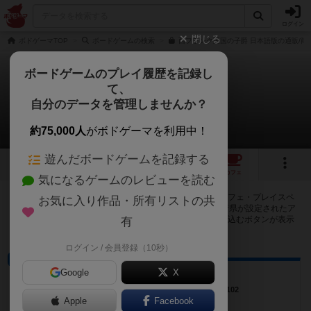
ログイン
閉じる
ボドゲーマTOP
ボードゲームの検索
西フランク王国の子爵 日本語版の通販/商
ボードゲームのプレイ履歴を記録し
て、
西フランク王国の子爵
自分のデータを管理しませんか？
45店のカフェ/スペースが提供中
約75,000人
がボドゲーマを利用中！
遊んだボードゲームを記録する
6
1
11
45
トップ
画像
動画
レビュー
カフェ
気になるゲームのレビューを読む
西フランク王国の子爵で遊ぶことができるボードゲームカフェ・プレイスペ
お気に入り作品・所有リストの共
ースが45店登録されています。公開プロフィールの都道府県が設定されたア
カウントでログインすると、同じ都道府県内の店舗に絞り込むボタンが表示
有
されます。
ログイン / 会員登録（10秒）
ボードゲームカフェ
Google
X
Brett
東京都小金井市本町3-8-10 グランコートB1F102
Apple
Facebook