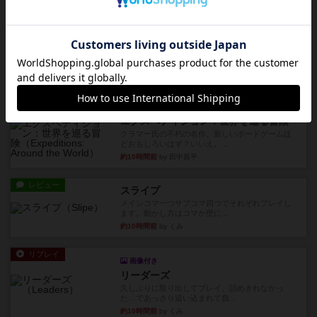
ジナルゲームの楽し...
約8時間前
by jurong
レビュー
アズール：シントラのステンドグラス
大好きなアズールシリーズ。ステンドグラスを作
っていきます✨1部より自由...
約9時間前
by しんたろ
レビュー
エクスペディション：世界を巡る冒険
クラマー氏の不朽の名作。新しいボードゲームほ
どおもしろいはず？いいえ。...
約10時間前
by 田中昌平
レビュー
スライプ
メインコマ一つサブコマ四つでそれぞれプレイし
ます。動かし方はコマか壁に...
約10時間前
by くみ
リプレイ
画像付き
リーダーズ
久しぶりに取り出してプレイ。詰めきれなかっ
た…であっさり追い込まれて負...
約10時間前
by くみ