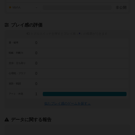
-
非公開
1点の人
プレイ感の評価
トグルスイッチを押すとプレイ感（
※
）の投票ができます
0
運・確率
0
戦略・判断力
0
交渉・立ち回り
0
心理戦・ブラフ
0
攻防・戦闘
1
アート・外見
似たプレイ感のゲームを探す→
データに関する報告