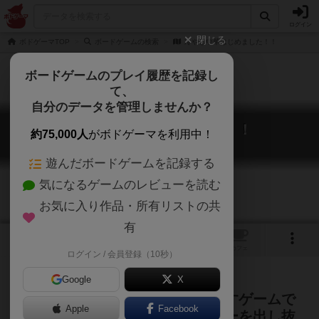
ログイン
閉じる
ボドゲーマTOP
ボードゲームの検索
冷やし中華はじめました！！
ボードゲームのプレイ履歴を記録し
て、
自分のデータを管理しませんか？
冷やし中華はじめました！！
約75,000人
がボドゲーマを利用中！
Hiyashi chuka hajimemashita
遊んだボードゲームを記録する
気になるゲームのレビューを読む
お気に入り作品・所有リストの共
有
1
トップ
画像
動画
レビュー
カフェ
ログイン / 会員登録（10秒）
Google
X
理想の「冷やし中華」作成を目指すゲームで
Apple
Facebook
す。仕入れは命懸け。他プレイヤーを出し抜