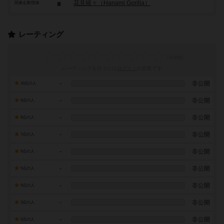
花見猩々（Hanami Gorilla）
関連企業/団体
レーティング
レーティングを行うには
ログイン
が必要です
-
非公開
10点の人
-
非公開
9点の人
-
非公開
8点の人
-
非公開
7点の人
-
非公開
6点の人
-
非公開
5点の人
-
非公開
4点の人
-
非公開
3点の人
-
非公開
2点の人