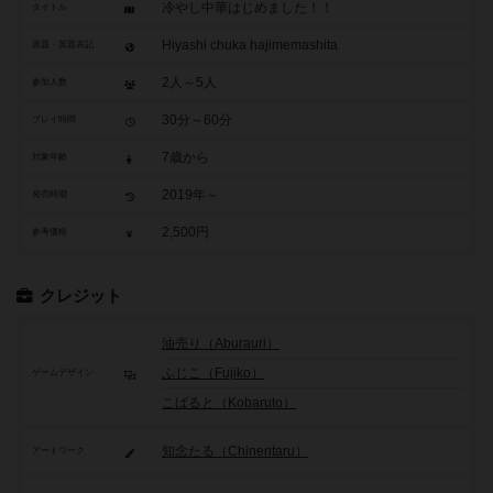
冷やし中華はじめました！！
タイトル
Hiyashi chuka hajimemashita
原題・英題表記
2人～5人
参加人数
30分～60分
プレイ時間
7歳から
対象年齢
2019年～
発売時期
2,500円
参考価格
クレジット
油売り（Aburauri）
ふじこ（Fujiko）
ゲームデザイン
こばると（Kobaruto）
知念たる（Chinentaru）
アートワーク