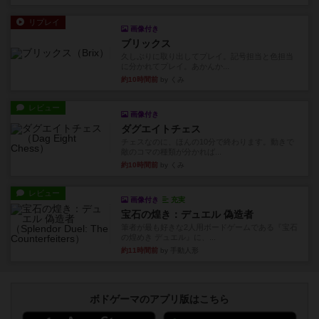
リプレイ
画像付き
ブリックス
久しぶりに取り出してプレイ。記号担当と色担当
に分かれてプレイ。あかんか...
約10時間前
by くみ
レビュー
画像付き
ダグエイトチェス
チェスなのに、ほんの10分で終わります。動きで
敵のコマの種類が分かれば...
約10時間前
by くみ
レビュー
画像付き
充実
宝石の煌き：デュエル 偽造者
筆者が最も好きな2人用ボードゲームである『宝石
の煌めき デュエル』に、...
約11時間前
by 手動人形
ボドゲーマのアプリ版はこちら