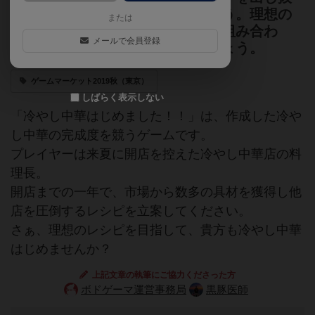
いて、市場で具材を獲得しましょう。理想の
または
形は人それぞれ。獲得した具材を組み合わ
メールで会員登録
せ、自分だけのレシピを作りましょう。
ゲームマーケット2019秋（東京）
しばらく表示しない
「冷やし中華はじめました！！」は、作成した冷や
し中華の完成度を競うゲームです。
プレイヤーは来夏に開店を控えた冷やし中華店の料
理長。
開店までの一年で、市場から数多の具材を獲得し他
店を圧倒するレシピを立案してください。
さぁ、理想のレシピを目指して、貴方も冷やし中華
はじめませんか？
上記文章の執筆にご協力くださった方
ボドゲーマ運営事務局
黒豚医師