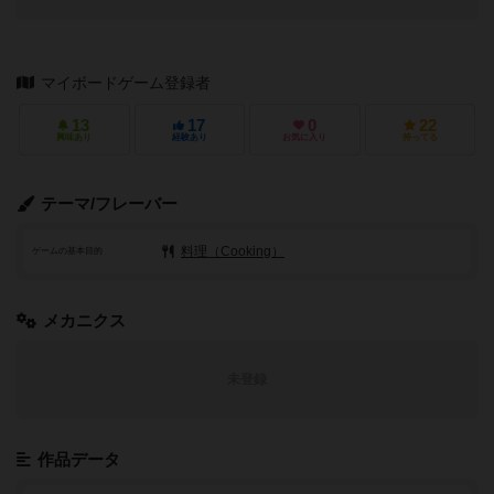
マイボードゲーム登録者
13
17
0
22
興味あり
経験あり
お気に入り
持ってる
テーマ/フレーバー
料理（Cooking）
ゲームの基本目的
メカニクス
未登録
作品データ