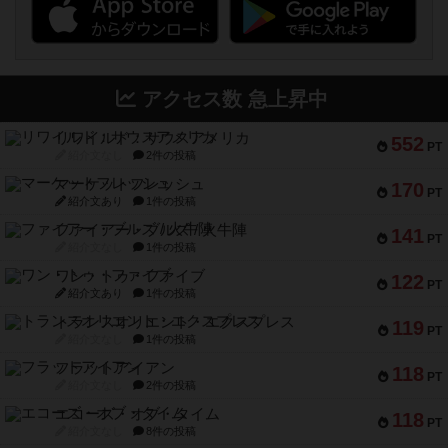
アクセス数 急上昇中
リワイルド：サウスアメリカ
552
PT
紹介文なし
2件の投稿
マーケットフレッシュ
170
PT
紹介文あり
1件の投稿
ファイアー・ブルズ / 火牛陣
141
PT
紹介文なし
1件の投稿
ワン・トゥ・ファイブ
122
PT
紹介文あり
1件の投稿
トランスオリエント・エクスプレス
119
PT
紹介文なし
1件の投稿
フラットアイアン
118
PT
紹介文なし
2件の投稿
エコーズ・オブ・タイム
118
PT
紹介文なし
8件の投稿