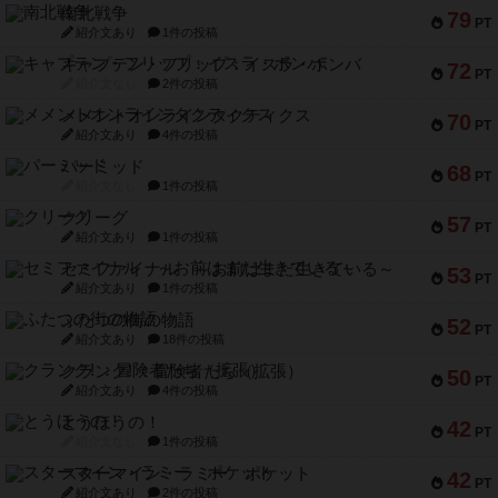
南北戦争
79
PT
紹介文あり
1件の投稿
キャプテン・フリップ：イスラ・ボンバ
72
PT
紹介文なし
2件の投稿
メメントオンラインタクティクス
70
PT
紹介文あり
4件の投稿
パーミッド
68
PT
紹介文なし
1件の投稿
クリーグ
57
PT
紹介文あり
1件の投稿
セミファイナル ～お前はまだ生きている～
53
PT
紹介文あり
1件の投稿
ふたつの街の物語
52
PT
紹介文あり
18件の投稿
クランク! ：冒険者たち（拡張）
50
PT
紹介文あり
4件の投稿
とうほうの！
42
PT
紹介文なし
1件の投稿
スターマイン・ラミー ポケット
42
PT
紹介文あり
2件の投稿