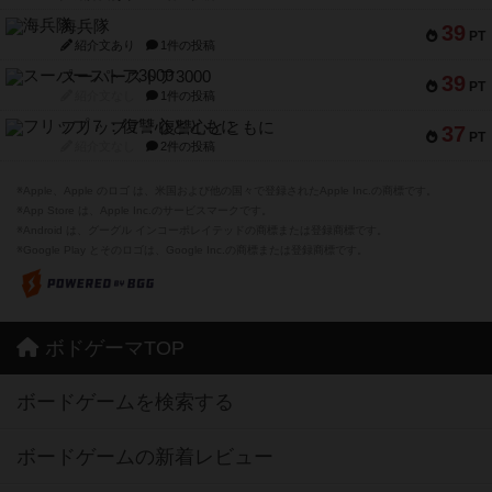
海兵隊
39
PT
紹介文あり
1件の投稿
スーパーストア3000
39
PT
紹介文なし
1件の投稿
フリップ７：復讐心とともに
37
PT
紹介文なし
2件の投稿
※Apple、Apple のロゴ は、米国および他の国々で登録されたApple Inc.の商標です。
※App Store は、Apple Inc.のサービスマークです。
※Android は、グーグル インコーポレイテッドの商標または登録商標です。
※Google Play とそのロゴは、Google Inc.の商標または登録商標です。
ボドゲーマTOP
ボードゲームを検索する
ボードゲームの新着レビュー