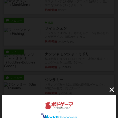
マスクメンすごい好き（プロレスも好き）。強い
やつを決めるというより、ジ...
約2時間前
by わー
レビュー
充実
フィッシェン
デジタルソロプレイ。毒のあるゲームを作るあの
人がデザイン。箱絵からもう...
約3時間前
by おーちゃん
レビュー
ナンジャモンジャ・ミドリ
私は吃音を持っているのですが、友達と集まって
このゲームをした際、3ゲー...
約6時間前
by 155973
レビュー
ジンラミー
トランプで遊べる2人対戦の麻雀風ゲームです。
10枚の手札で、同じスーツ...
約8時間前
by OSAっち
ルール/インスト
画像付き
充実
フリップ７：復讐心とともに
概要Flip 7が復活しました――復讐を伴って!オリ