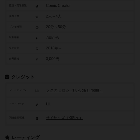
Comic Creator
原題・英題表記
2人～4人
参加人数
20分～50分
プレイ時間
7歳から
対象年齢
2018年～
発売時期
3,000円
参考価格
クレジット
フクダ ヒロシ（Fukuda Hiroshi）
ゲームデザイン
HL
アートワーク
サイサイズ（XiSize）
関連企業/団体
レーティング