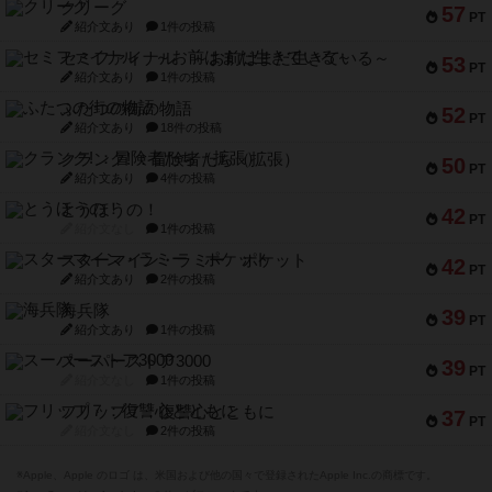
クリーグ
57
PT
紹介文あり
1件の投稿
セミファイナル ～お前はまだ生きている～
53
PT
紹介文あり
1件の投稿
ふたつの街の物語
52
PT
紹介文あり
18件の投稿
クランク! ：冒険者たち（拡張）
50
PT
紹介文あり
4件の投稿
とうほうの！
42
PT
紹介文なし
1件の投稿
スターマイン・ラミー ポケット
42
PT
紹介文あり
2件の投稿
海兵隊
39
PT
紹介文あり
1件の投稿
スーパーストア3000
39
PT
紹介文なし
1件の投稿
フリップ７：復讐心とともに
37
PT
紹介文なし
2件の投稿
※Apple、Apple のロゴ は、米国および他の国々で登録されたApple Inc.の商標です。