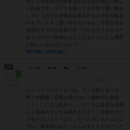
ダイスを振るのが好きな人ならぜひ遊んで欲し
い作品です。ダイスを振ってその目で買い物を
していくのですが得点を取るのもスキルを取る
のもアシスト（使い切りのスキル）を取るのも
全部サイコロが必要です。だからサイコロをた
めてコツコツ準備なんてしてるとどんどん相手
に欲しいものがとられて...
続きを読む（6年以上前）
皇帝
314名
3名
0
充実
みどうさ
コミッククリエイターは、マンガ家となって
様々や困難（背景が描けない！締め切り前倒
し！…）に立ち向かい、いろいろな道具を活用
して最高のマンガを描き上げよう！目指せアニ
メ化！というゲームだ。ゲームのシステムとし
ては、基本的にはたくさんのダイスをばーっと