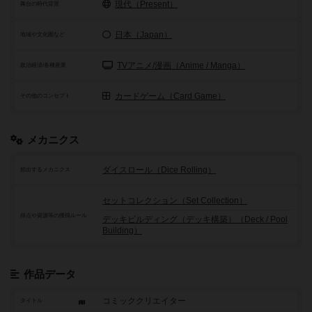
現代（Present）
舞台の時代背景
日本（Japan）
地域や文化圏など
TVアニメ/漫画（Anime / Manga）
政治経済/各種産業
カードゲーム（Card Game）
その他のコンセプト
メカニクス
ダイスロール（Dice Rolling）
頻出するメカニクス
セットコレクション（Set Collection）
得点や資源等の獲得ルール
デッキビルディング（デッキ構築）（Deck / Pool
Building）
作品データ
コミッククリエイター
タイトル