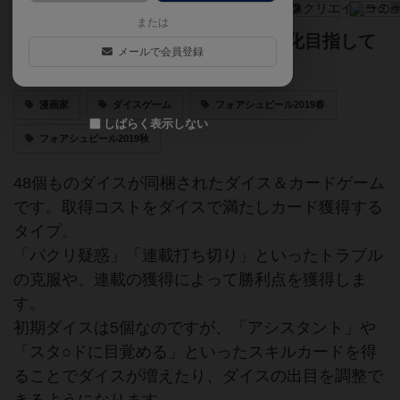
または
漫画家のつらみがテーマ！ アニメ化目指して
メールで会員登録
ダイスを振れ！
漫画家
ダイスゲーム
フォアシュピール2019春
しばらく表示しない
フォアシュピール2019秋
48個ものダイスが同梱されたダイス＆カードゲーム
です。取得コストをダイスで満たしカード獲得する
タイプ。
「パクリ疑惑」「連載打ち切り」といったトラブル
の克服や、連載の獲得によって勝利点を獲得しま
す。
初期ダイスは5個なのですが、「アシスタント」や
「スタ○ドに目覚める」といったスキルカードを得
ることでダイスが増えたり、ダイスの出目を調整で