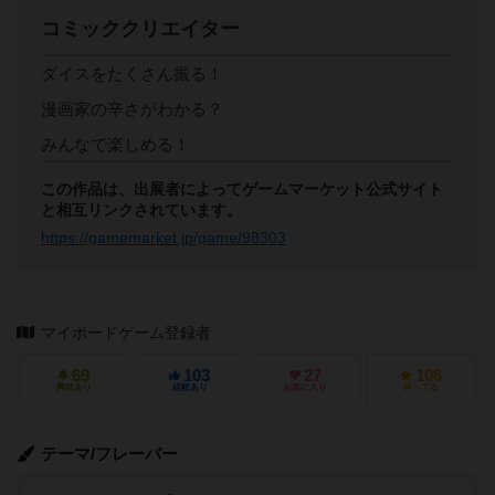
コミッククリエイター
ダイスをたくさん振る！
漫画家の辛さがわかる？
みんなで楽しめる！
この作品は、出展者によってゲームマーケット公式サイト
と相互リンクされています。
https://gamemarket.jp/game/98303
マイボードゲーム登録者
69
103
27
106
興味あり
経験あり
お気に入り
持ってる
テーマ/フレーバー