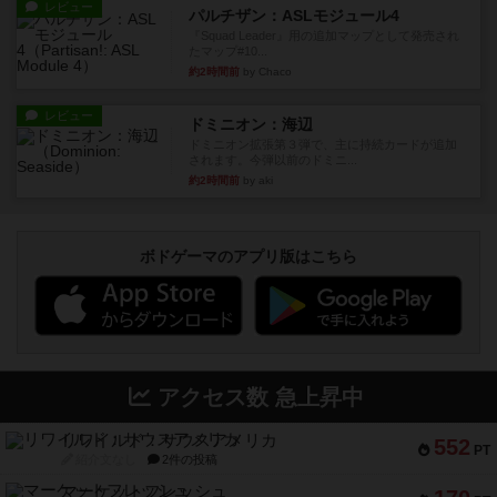
レビュー
パルチザン：ASLモジュール4
『Squad Leader』用の追加マップとして発売され
たマップ#10...
約2時間前
by Chaco
レビュー
ドミニオン：海辺
ドミニオン拡張第３弾で、主に持続カードが追加
されます。今弾以前のドミニ...
約2時間前
by aki
ボドゲーマのアプリ版はこちら
アクセス数 急上昇中
リワイルド：サウスアメリカ
552
PT
紹介文なし
2件の投稿
マーケットフレッシュ