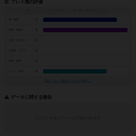
プレイ感の評価
トグルスイッチを押すとプレイ感（
※
）の投票ができます
7
運・確率
8
戦略・判断力
0
交渉・立ち回り
0
心理戦・ブラフ
0
攻防・戦闘
6
アート・外見
似たプレイ感のゲームを探す→
データに関する報告
ログインするとフォームが表示されます