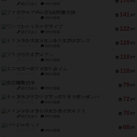
170
PT
紹介文あり
1件の投稿
ファイアー・ブルズ / 火牛陣
141
PT
紹介文なし
1件の投稿
ワン・トゥ・ファイブ
122
PT
紹介文あり
1件の投稿
トランスオリエント・エクスプレス
119
PT
紹介文なし
1件の投稿
フラットアイアン
118
PT
紹介文なし
2件の投稿
エコーズ・オブ・タイム
118
PT
紹介文なし
8件の投稿
南北戦争
79
PT
紹介文あり
1件の投稿
キャプテン・フリップ：イスラ・ボンバ
72
PT
紹介文なし
2件の投稿
メメントオンラインタクティクス
70
PT
紹介文あり
4件の投稿
パーミッド
68
PT
紹介文なし
1件の投稿