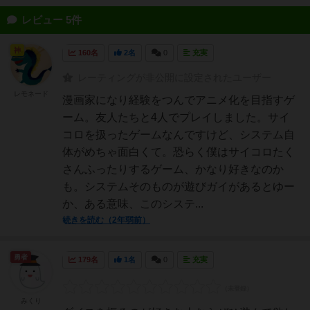
レビュー 5件
神
160名
2名
0
充実
レーティングが非公開に設定されたユーザー
レモネード
漫画家になり経験をつんでアニメ化を目指すゲ
ーム。友人たちと4人でプレイしました。サイ
コロを扱ったゲームなんですけど、システム自
体がめちゃ面白くて。恐らく僕はサイコロたく
さんふったりするゲーム、かなり好きなのか
も。システムそのものが遊びガイがあるとゆー
か、ある意味、このシステ...
続きを読む（2年弱前）
勇者
179名
1名
0
充実
みくり