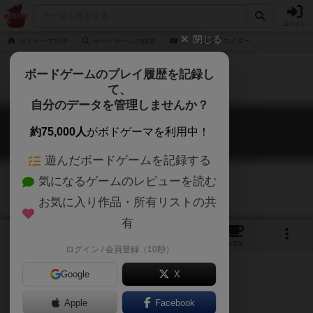
ログイン
閉じる
ボドゲーマTOP
ボードゲームの検索
コミッククリエイター
ボードゲームのプレイ履歴を記録し
て、
自分のデータを管理しませんか？
コミッククリエイター
約75,000人
がボドゲーマを利用中！
Comic Creator
遊んだボードゲームを記録する
気になるゲームのレビューを読む
お気に入り作品・所有リストの共
有
9
5
22
トップ
画像
動画
レビュー
カフェ
ログイン / 会員登録（10秒）
Google
X
Apple
Facebook