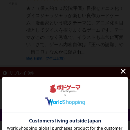
すあま
★７（個人的１０段階評価）目指せアニメ化！
ダイスジャラジャラが楽しい良作カードゲー
ム！漫画家という職をテーマに、アニメ化を目
標としてダイスを振りまくるゲームです。テー
マがこの上なく秀逸で、イラストも非常に可愛
い！さて、ゲーム内容自体は「王への請願」や
「街コロ」なんかに類され...
続きを読む（7年以上前）
リプレイ 0件
投稿を募集しています
戦略やコツ 0件