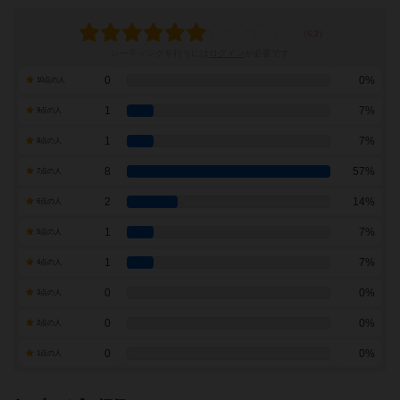
レーティングを行うには
ログイン
が必要です
0
0%
10点の人
1
7%
9点の人
1
7%
8点の人
8
57%
7点の人
2
14%
6点の人
1
7%
5点の人
1
7%
4点の人
0
0%
3点の人
0
0%
2点の人
0
0%
1点の人