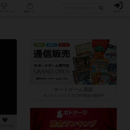
ログイン
カフェ/店舗
人気ボードゲーム
通販ストア
ボードゲーム通販
オンラインストアで7,500商品を販売中
のおすすめ