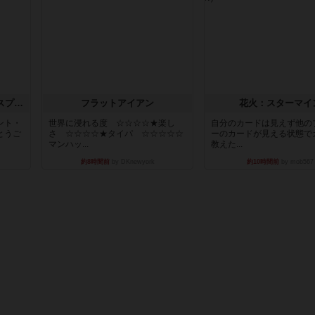
トランスオリエント・エクスプレス
フラットアイアン
花火：スターマイ
ント・
世界に浸れる度 ☆☆☆☆★楽し
自分のカードは見えず他の
とうご
さ ☆☆☆☆★タイパ ☆☆☆☆☆
ーのカードが見える状態で
マンハッ...
教えた...
約8時間前
by DKnewyork
約10時間前
by mob567