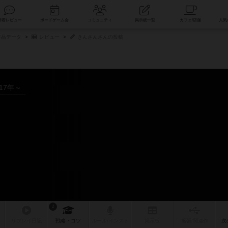
索
新着レビュー
ボードゲーム会
コミュニティ
掲示板一覧
品データ
レビュー
きんさんさんの投稿
017年～
2
リプレイ
日記
戦略
・コツ
ルール
/インスト
掲示板
拡張/関連
作
次