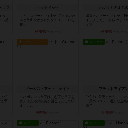
ィクス
ヘックメック
ハゲタカのえじ
なって
サイコロゲームです1から5までの数
超有名なゲームですが、初
ーム盛
字と芋虫がかかれたダイス。これを
イしました。1から15まで
振っ...
がプ...
約2時間前
by みいやん
約2時間前
by みいやん
ルール/インスト
レビュー
ノームズ・アット・ナイト
フラットアイア
たひら
ベネボレンス女王は、忠実な臣民を
1~2人に限定された、エン
まで手
称えるための祝宴を開こうとしてい
ド系のシステム選んだ企業
ます。...
街で...
約3時間前
by jurong
約4時間前
by あくり
レビュー
レビュー