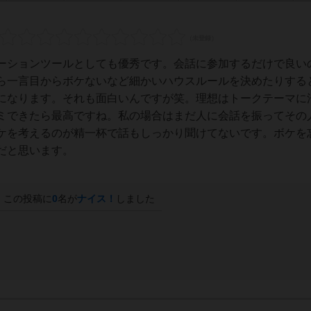
ーションツールとしても優秀です。会話に参加するだけで良い
ら一言目からボケないなど細かいハウスルールを決めたりする
になります。それも面白いんですが笑。理想はトークテーマに
ミできたら最高ですね。私の場合はまだ人に会話を振ってその
ケを考えるのが精一杯で話もしっかり聞けてないです。ボケを
だと思います。
この投稿に
0
名が
ナイス！
しました