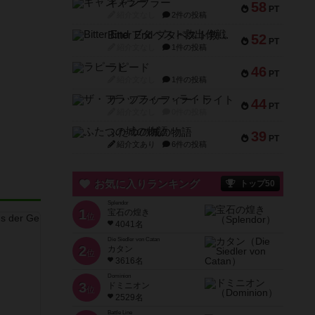
ギャンブラー
58
PT
紹介文なし
2件の投稿
Bitter End ブタペスト救出作戦
52
PT
紹介文なし
1件の投稿
ラピード
46
PT
紹介文なし
1件の投稿
ザ・フラッフィー・ライト
44
PT
紹介文なし
0件の投稿
ふたつの城の物語
39
PT
紹介文あり
6件の投稿
お気に入りランキング
トップ50
Splendor
1
宝石の煌き
位
4041名
Die Siedler von Catan
2
カタン
位
3616名
Dominion
3
ドミニオン
位
2529名
Battle Line