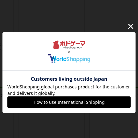
ダンジョンオブマンダム：エイト
るだけ
某書店のボードゲーム売上１位だっ
ックだ
たので気になり購入。はじめ、壮大
な勘違...
約8年前
の投稿
レビュー
レビュー