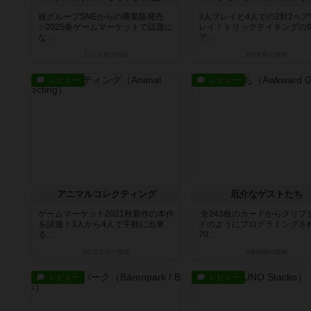
祝グループSNEからの商業版発売
3人プレイと4人での2対2ペ
✨2025春ゲームマーケットで話題に
レイ！トリックテイキングの9
な...
ア...
11ヶ月前
の投稿
約1年前
の投稿
レビュー
レビュー
アニマルコレクティング
厄介なゲストたち
ゲームマーケット2021秋新作の本作
全243枚のカードからクリプ
を試遊！3人から4人で手軽に出来
ドのようにプログラミングさ
る...
70...
4年以上前
の投稿
6年弱前
の投稿
レビュー
レビュー