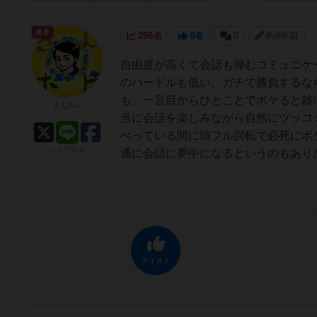
勇者
298名
0名
0
約8年前
自由度が高くて会話も弾むコミュニケ
のハードルも低い。ガチで勝負するな
も。一言目からひとことでボケると雑
きんさん
当に会話を楽しみながら自然にツッコ
べっている間に頭フル回転で必死にボ
シェアする
通に会話に夢中になるというのもあり
ナイス！