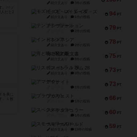
PT
紹介文あり
3件の投稿
す。バッ
モズビ－ズ・レイダ－ズ
2人だと2
94
PT
紹介文あり
1件の投稿
テンプテーション
79
PT
紹介文なし
2件の投稿
インドネシア
78
PT
紹介文あり
2件の投稿
宵と暁の呪文書
75
PT
紹介文あり
8件の投稿
リスボン・トラム 28
73
PT
紹介文あり
9件の投稿
アマナイト
73
PT
紹介文なし
1件の投稿
ドを表に
ブラヴェスト
66
す。１枚
PT
紹介文なし
1件の投稿
スペクタキュラー
60
PT
紹介文なし
1件の投稿
スモールワールド
59
PT
紹介文あり
13件の投稿