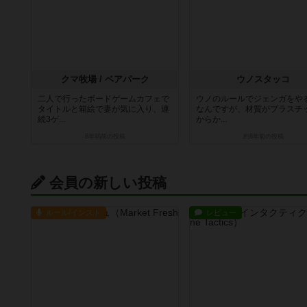
クマ牧場 / ベアパーク
ウノスタッコ
二人で行ったボードゲームカフェで
ウノのルールでジェンガをや
タイトルと箱絵で妻が気に入り、連
なんですが、材質がプラスチ
続3ゲ...
からか...
8年弱前
の投稿
約8年前
の投稿
会員の新しい投稿
ルール/インスト
レビュー