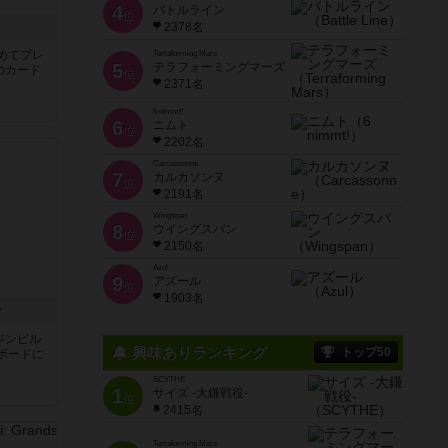
4
バトルライン
位
き
2378名
めてプレ
Terraforming Mars
5
テラフォーミングマーズ
のカード
位
2371名
6 nimmt!
6
ニムト
位
2202名
Carcassonne
7
カルカソンヌ
位
2191名
Wingspan
8
ウイングスパン
位
2150名
Azul
9
アズール
位
1903名
ン
ジンビル
興味ありランキング
トップ50
ボードに
SCYTHE
1
サイズ -大鎌戦役-
位
2415名
Terraforming Mars