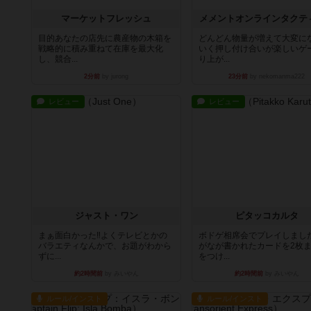
マーケットフレッシュ
メメントオンラインタクテ
目的あなたの店先に農産物の木箱を
どんどん物量が増えて大変に
戦略的に積み重ねて在庫を最大化
いく押し付け合いが楽しいゲ
し、競合...
り上が...
2分前
by jurong
23分前
by nekomanma222
レビュー
レビュー
ジャスト・ワン
ピタッコカルタ
まぁ面白かった‼️よくテレビとかの
ボドゲ相席会でプレイしまし
バラエティなんかで、お題がわから
がなが書かれたカードを2枚
ずに...
をつけ...
約2時間前
by みいやん
約2時間前
by みいやん
ルール/インスト
ルール/インスト