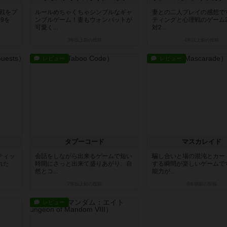
ア戦をプ
ルールめちゃくちゃシンプルなギャ
妻との二人プレイの感想で
9を
ンブルゲーム！妻もウォンバットが
ティングと心理戦のゲーム
可愛く...
対2...
3年以上前
の投稿
4年以上前
の投稿
レビュー
レビュー
タブーコード
マスカレイド
ティッ
会話をしながら出来るゲームで短い
騙し合いと場の混沌とカー
れた
時間にさっと出来て盛りあがり、自
する瞬間が楽しいゲームで
然とコ...
能力が...
7年以上前
の投稿
8年弱前
の投稿
レビュー