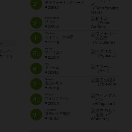
2
テラフォーミングマーズ
位
2394名
Stone Garden
3
枯山水
位
2281名
Viticulture
4
ワイナリーの四季
位
2272名
ン
Agricola
プレイヤ
5
アグリコラ
位
カードを
2120名
Azul
6
アズール
位
2034名
Splendor
7
宝石の煌き
位
2028名
Wingspan
8
ウイングスパン
位
2006名
7 Wonders
9
世界の七不思議
位
1919名