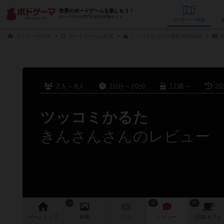
世界のボードゲームを楽しもう！
ボードゲーム専門の総合情報サイト
データベース
検
ボドゲーマTOP
ボードゲームの検索
ツッコミかるたの通販/商品詳細
作
2人～8人
10分～20分
12歳～
2
ツッコミかるた
きんさんさんのレビュー
4
12
97
ゲーム
トップ
画像
動画
レビュー
店舗/
カフェ