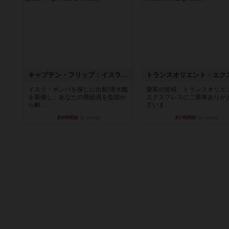
キャプテン・フリップ：イスラ・ボンバ
イスラ・ボンバを探しに出航!潜水艦
乗客の皆様、トランスオリエ
を装備し、あなたの乗組員を監獄か
エクスプレスにご乗車ありが
ら解...
ざいま...
約6時間前
by jurong
約7時間前
by jurong