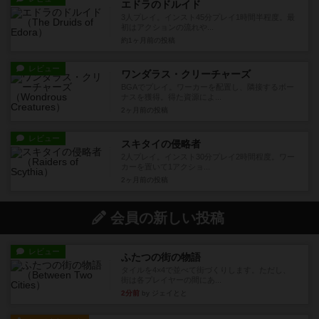
エドラのドルイド
3人プレイ。インスト45分プレイ1時間半程度。最
初はアクションの流れや...
約1ヶ月前
の投稿
レビュー
ワンダラス・クリーチャーズ
BGAでプレイ。ワーカーを配置し、隣接するボー
ナスを獲得。得た資源によ...
2ヶ月前
の投稿
レビュー
スキタイの侵略者
2人プレイ。インスト30分プレイ2時間程度。ワー
カーを置いて1アクショ...
2ヶ月前
の投稿
会員の新しい投稿
レビュー
ふたつの街の物語
タイルを4×4で並べて街づくりします。ただし、
街は各プレイヤーの間にあ...
2分前
by ジェイとと