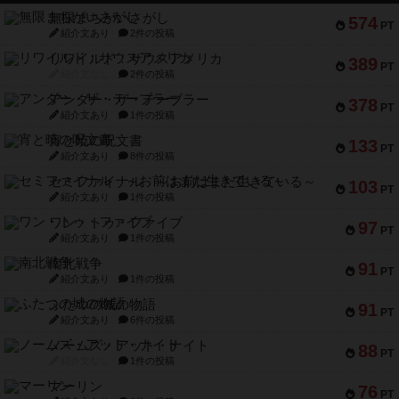
無限まちがいさがし
574
PT
紹介文あり
2件の投稿
リワイルド：サウスアメリカ
389
PT
紹介文なし
2件の投稿
アンダー・ザ・テーブラー
378
PT
紹介文あり
1件の投稿
宵と暁の呪文書
133
PT
紹介文あり
8件の投稿
セミファイナル ～お前はまだ生きている～
103
PT
紹介文あり
1件の投稿
ワン・トゥ・ファイブ
97
PT
紹介文あり
1件の投稿
南北戦争
91
PT
紹介文あり
1件の投稿
ふたつの城の物語
91
PT
紹介文あり
6件の投稿
ノームズ・アット・ナイト
88
PT
紹介文なし
1件の投稿
マーリン
76
PT