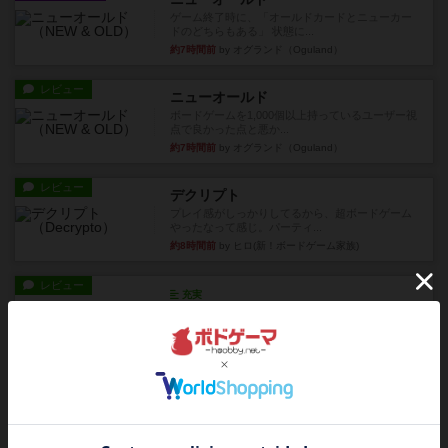
ゲーム終了時に、「オールドカードとニューカー
ドのどちらもある」 状態に...
約7時間前
by オグランド（Oguland）
レビュー
ニューオールド
ボードゲームを1,000個以上持っているユーザー視
点で良かった点と悪か...
約7時間前
by オグランド（Oguland）
レビュー
デクリプト
プレイ感がしっかりしてるから、超ボードゲーム
やったなって感じ。パーティ...
約8時間前
by ヒロ(新！ボードゲーム家族)
レビュー
充実
アルナックの失われし遺跡
アナログ対人プレイ数回。クニツィア先生の名作
「エルドラドを探して」にあ...
約10時間前
by おーちゃん
ルール/インスト
画像付き
充実
マーケットフレッシュ