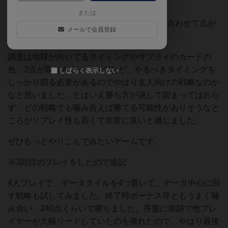
る戦略。結果2位でした。
または
2回目は調査にも力を入れて、終了時得点と合わせて点が
メールで会員登録
伸びるよう意識して同率一位でした。
調査は地球が向いてるタイミングやサプライのカードの
色、2点が取れるタイミングなど、やるべきタイミングを
しばらく表示しない
しっかり図る必要があるのでやはり玄人向けの戦略なのか
なと思いました。とはいえ勝ち方が決して固まってはおら
ず、どの戦略でも噛み合えば勝てる可能性がありそうなと
ころがリプレイ性も高くて非常に良いと感じました。
ぜひもっとやりこんでみたいゲームです。
※3回目のプレイをしたので追記
4人プレイで、データタイルを4つ置いて、データ中心に回
す戦略も試してみました。終了時ボーナス等ともうまく噛
み合い、240点くらいで勝ちました。序盤に痕跡で他プレ
イヤーが大幅リードしていたのを捲れたので、やはり最後