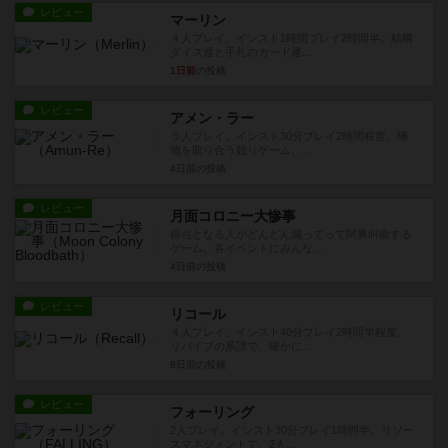
レビュー
マーリン
４人プレイ。インスト1時間プレイ2時間半。結構
ダイス運と手札のカード運...
1日前
の投稿
レビュー
アメン・ラー
５人プレイ。インスト30分プレイ2時間程度。陣
地を取り合う競りゲーム。...
4日前
の投稿
レビュー
月面コロニー大惨事
得点となる人がどんどん減ってって阿鼻叫喚する
ゲーム。各イベントにみんな...
4日前
の投稿
レビュー
リコール
４人プレイ。インスト40分プレイ2時間半程度。
リバイブの系譜で、確かに...
8日前
の投稿
レビュー
フォーリング
2人プレイ。インスト30分プレイ1時間半。リソー
スマネジメントで、2人...