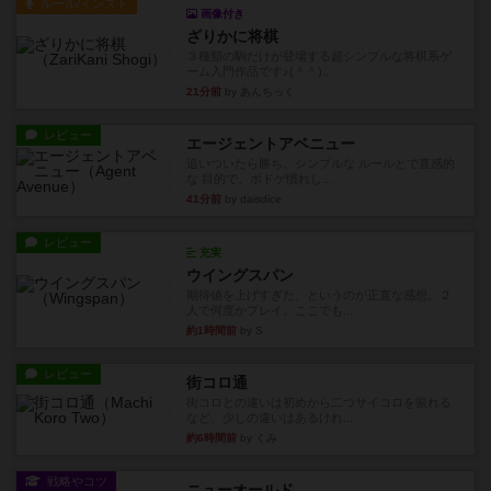
ルール/インスト
画像付き
ざりかに将棋
３種類の駒だけが登場する超シンプルな将棋系ゲ
ーム入門作品です♪(＾＾)...
21分前
by あんちっく
レビュー
エージェントアベニュー
追いついたら勝ち。シンプルな ルールとで直感的
な 目的で、ボドゲ慣れし...
41分前
by daisdice
レビュー
充実
ウイングスパン
期待値を上げすぎた、というのが正直な感想。２
人で何度かプレイ。ここでも...
約1時間前
by S
レビュー
街コロ通
街コロとの違いは初めから二つサイコロを振れる
など、少しの違いはあるけれ...
約6時間前
by くみ
戦略やコツ
ニューオールド