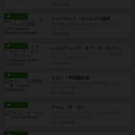
13日前
の投稿
レビュー
シャーロック・ホームズの追悼
前半は割と簡単めな謎解きだなーと思いつつやっ
てたら後半でどんでん返し。...
26日前
の投稿
レビュー
レイルウェイズ・オブ・ザ・ロスト・アトラス
4人プレイ。ショートゲームでインスト45分程度
でプレイは2時間半で3ラ...
29日前
の投稿
レビュー
カタン：宇宙開拓者
4人プレイでインスタ込み2時間半程度。カタンが
ベースなので面白いですが...
約1ヶ月前
の投稿
レビュー
アイム・ザ・ボス
4人プレイでなんだかんだインスタ込みで2時間く
らいやってました。みんな...
約1ヶ月前
の投稿
レビュー