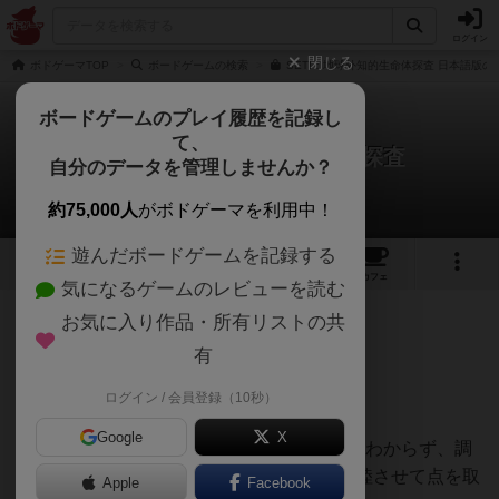
ログイン
閉じる
ボドゲーマTOP
ボードゲームの検索
SETI：地球外知的生命体探査 日本語版の
ボードゲームのプレイ履歴を記録し
て、
セティ：地球外知的生命体探査
自分のデータを管理しませんか？
oliberさんのレビュー
約75,000人
がボドゲーマを利用中！
遊んだボードゲームを記録する
8
1
13
75
トップ
画像
動画
レビュー
カフェ
気になるゲームのレビューを読む
お気に入り作品・所有リストの共
651名
0名
7ヶ月前
有
ログイン / 会員登録（10秒）
2回プレイしました。
Google
X
正直1回目は要素が多すぎて何が強いのかもわからず、調
査は全無視してひたすら探査機を衛星に着陸させて点を取
Apple
Facebook