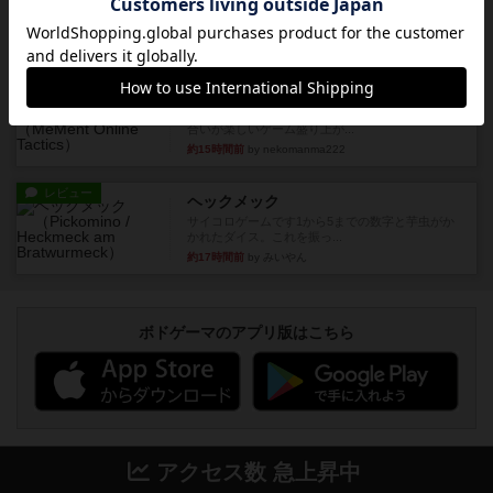
目的あなたの店先に農産物の木箱を戦略的に積み
重ねて在庫を最大化し、競合...
約15時間前
by jurong
レビュー
メメントオンラインタクティクス
どんどん物量が増えて大変になっていく押し付け
合いが楽しいゲーム盛り上が...
約15時間前
by nekomanma222
レビュー
ヘックメック
サイコロゲームです1から5までの数字と芋虫がか
かれたダイス。これを振っ...
約17時間前
by みいやん
ボドゲーマのアプリ版はこちら
アクセス数 急上昇中