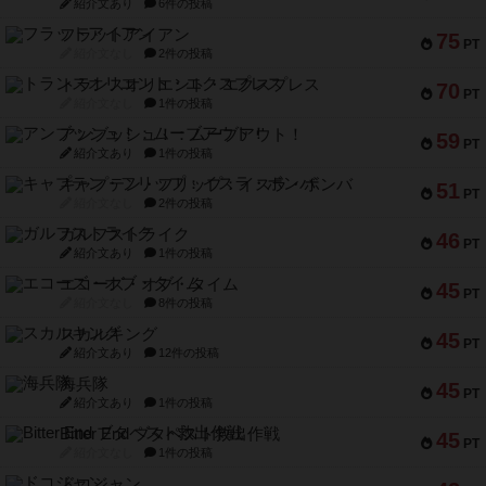
紹介文あり
6件の投稿
フラットアイアン
75
PT
紹介文なし
2件の投稿
トランスオリエント・エクスプレス
70
PT
紹介文なし
1件の投稿
アンブッシュ！：ムーブアウト！
59
PT
紹介文あり
1件の投稿
キャプテン・フリップ：イスラ・ボンバ
51
PT
紹介文なし
2件の投稿
ガルフストライク
46
PT
紹介文あり
1件の投稿
エコーズ・オブ・タイム
45
PT
紹介文なし
8件の投稿
スカルキング
45
PT
紹介文あり
12件の投稿
海兵隊
45
PT
紹介文あり
1件の投稿
Bitter End ブタペスト救出作戦
45
PT
紹介文なし
1件の投稿
ドコジャン