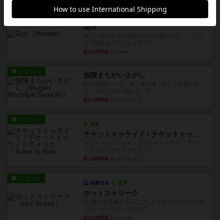
レビュー
充実
花火
ずっと前のドイツ年間ゲーム大賞ながら、シンプ
ルで簡単な小ゲームで今でも...
約10時間前
by tamio
レビュー
無限まちがいさがし
6つの場面カード（表、裏で違う絵）が何枚かあ
り、そのうち3つ選んで、同...
約12時間前
by ジェイとと
レビュー
充実
チケットトゥライド / チケットトゥライドアメリカ
デジタルソロプレイ。元祖チケライ？マップがた
くさん出てるからどれをプレ...
約14時間前
by おーちゃん
レビュー
画像付き
充実
ホットストリーク
星7軽〜中量級を中心にプレイするゲーマーの感想
です。ボードゲーム会にて...
約20時間前
by おとん