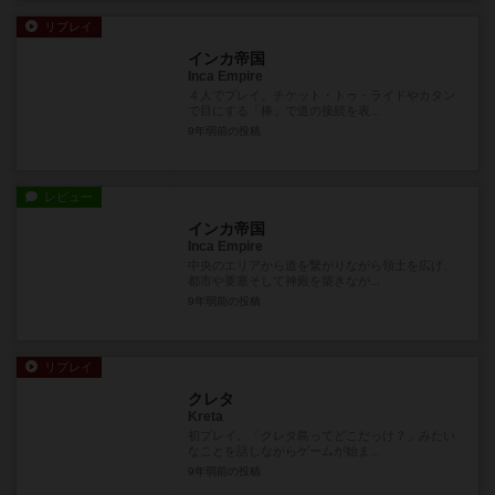
リプレイ
インカ帝国
Inca Empire
４人でプレイ。チケット・トゥ・ライドやカタン
で目にする「棒」で道の接続を表...
9年弱前
の投稿
レビュー
インカ帝国
Inca Empire
中央のエリアから道を繋がりながら領土を広げ、
都市や要塞そして神殿を築きなが...
9年弱前
の投稿
リプレイ
クレタ
Kreta
初プレイ。「クレタ島ってどこだっけ？」みたい
なことを話しながらゲームが始ま...
9年弱前
の投稿