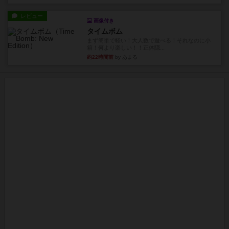
レビュー
画像付き
タイムボム
まず簡単で軽い！大人数で遊べる！それなのに小
箱！何より楽しい！！正体隠...
約22時間前
by あまる