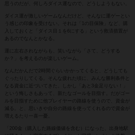
思うのだが、何しろダイス運なので、どうしようもない。
ダイス運が激しいゲームなんだけど、そんなに運ゲーとい
う感じの印象を受けない。それは「1の目保険」など、購
入しておくと「ダイス目１を6にする」という救済措置が
あるのでなんとかなる。
運に左右されながらも、笑いながら「さて、どうする
か？」を考えるのが楽しいゲーム。
なんだかんだで2時間ぐらいかかってくると、どうしても
ぐったりしてくる。そんな疲れた頃に、みんな勝利条件と
なる資金に近づいてきた。しかし「あと3金足りない！」
という悔しさもあって、新たなゴールを目指す。だがゴー
ルを目指すために他プレイヤーの路線を使うので、資金が
減る。と、思いきや自分の路線を使ってくれるので資金が
増えるたり一喜一憂。
「200金（購入した路線価値を含む）になった、出身地駅