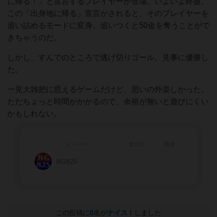
に帰る！」と宣言するプレイヤーが登場。いよいよ終盤。
この「出身地に帰る」宣言がされると、そのプレイヤーを
追い詰めるモードに変身。追いつくと50金を奪うことがで
きちゃうのだ。
しかし、すんでのところで逃げ切りゴール。見事に優勝し
た。
一見大雑把に思えるゲームだけど、思いの外楽しかった。
ただちょっと時間がかかるので、余裕が無いと遊びにくい
かもしれない。
メンバー
勝利点
勝者
BG825
この投稿に
0
名が
ナイス！
しました