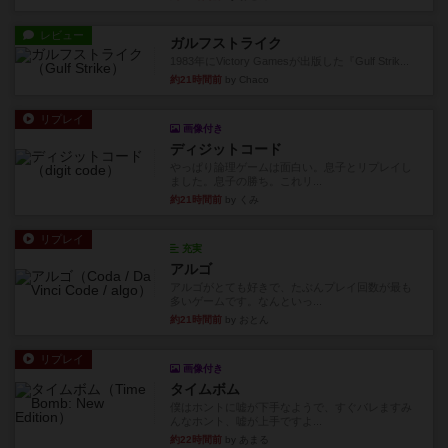
レビュー
ガルフストライク
1983年にVictory Gamesが出版した『Gulf Strik...
約21時間前
by Chaco
リプレイ
画像付き
ディジットコード
やっぱり論理ゲームは面白い。息子とリプレイし
ました。息子の勝ち。これリ...
約21時間前
by くみ
リプレイ
充実
アルゴ
アルゴがとても好きで、たぶんプレイ回数が最も
多いゲームです。なんといっ...
約21時間前
by おとん
リプレイ
画像付き
タイムボム
僕はホントに嘘が下手なようで、すぐバレますみ
んなホント、嘘が上手ですよ...
約22時間前
by あまる