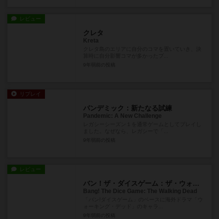
レビュー
クレタ
Kreta
クレタ島のエリアに自分のコマを置いていき、決
算時に自分影響コマが多かったプ...
9年弱前
の投稿
リプレイ
パンデミック：新たなる試練
Pandemic: A New Challenge
レガシーシーズン１を通常ゲームとしてプレイし
ました。なぜなら、レガシーで「...
9年弱前
の投稿
レビュー
バン！ザ・ダイスゲーム：ザ・ウォーキング・デッド
Bang! The Dice Game: The Walking Dead
「バン!ダイスゲーム」のベースに海外ドラマ「ウ
ォーキング・デッド」のキャラ...
9年弱前
の投稿