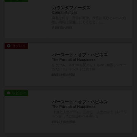
カウンタフィータス
Counterfeiters
偽札を作り、現金に変換。捜査が進むとレベルの
低い偽札は流通しにくくなる。し...
約5年前
の投稿
リプレイ
パースート・オブ・ハピネス
The Pursuit of Happiness
初ゲーム。2017年を閉めくくるのに相応しいゲー
ムだ（？）インストに約１時...
8年以上前
の投稿
レビュー
パースート・オブ・ハピネス
The Pursuit of Happiness
まさに人生ゲーム。しかし、人生のシミュレーシ
ョンとしては相当レベル高いと...
8年以上前
の投稿