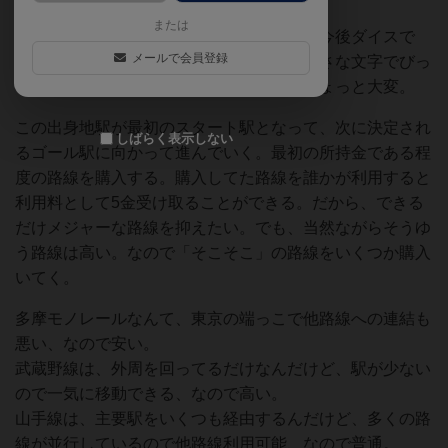
または
まずはダイスで「出身地駅」を決定する。今後ダイスで
メールで会員登録
「ゴール駅」も決定していくんだけど、小さな文字でびっ
しり書かれた換算表を見ながらなので、ちょっと大変。
この出身地駅が最初のスタート駅となって、次に決定され
しばらく表示しない
るゴール駅に向かって進んでいく。最初の所持金である程
度の路線を購入する。購入してた路線を誰かが利用すると
利用料として5金受け取ることができる。だから、できる
だけメジャーな路線を抑えたい。でも、当然ながらそうゆ
う路線は高い。なので「そこそこ」の路線をいくつか購入
いてく。
多摩モノレールなんて、東京の端っこで他路線への連結も
悪い、なので安い。
武蔵野線は、外周を回ってるだけなんだけど、駅が少ない
ので一気に移動できる、なので高い。
山手線は、主要駅をいくつも経由するんだけど、多くの路
線が並行しているので他路線利用可能、なので普通。