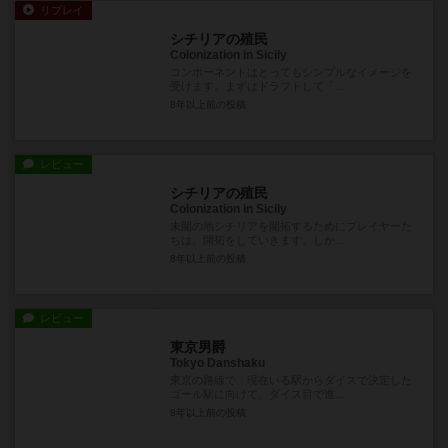
リプレイ
シチリアの殖民
Colonization in Sicily
コンポーネントはとってもシンプルなイメージを
受けます。まずはドラフトして「...
8年以上前
の投稿
レビュー
シチリアの殖民
Colonization in Sicily
未開の地シチリアを開拓するためにプレイヤーた
ちは、開拓をしていきます。しか...
8年以上前
の投稿
レビュー
東京男爵
Tokyo Danshaku
東京の路線で、現在いる駅からダイスで決定した
ゴール駅に向けて、ダイス目で進...
8年以上前
の投稿