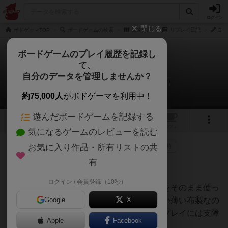
ログイン
閉じる
ボドゲーマTOP
ボードゲームの検索
東京男爵
リプレイ日記
BG8
ボードゲームのプレイ履歴を記録し
て、
東京男爵
自分のデータを管理しませんか？
BG825のリプレイ日記（2017年11月19日）
約75,000人
がボドゲーマを利用中！
遊んだボードゲームを記録する
6
2
トップ
画像
動画
レビュー
カフェ
気になるゲームのレビューを読む
お気に入り作品・所有リストの共
269名
が参考
0名
がナイス
0
8年以上前
有
初プレイ。
ログイン / 会員登録（10秒）
マップが広げられると、まるで都内路線図をそのまま使っ
たようなリアルさに驚かされる。更に何故か薄い布製なの
Google
X
で折り目がアチコチについた状態。ゲームプレイには支障
Apple
Facebook
がないけど、これも1つの持ち味なのかな？