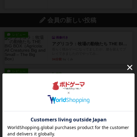
会員の新しい投稿
レビュー
画像付き
アグリコラ：牧場の動物たち THE BIG BOX
長らく積みゲーになってましたが、腰を据えてプ
レイできましたのでやってみ...
34分前
by くみ
レビュー
充実
宵と暁の呪文書
4/5点呪文を修得したり使い魔にトークンを捧げた
りして得点を増やしてい...
約3時間前
by ワタル
レビュー
画像付き
充実
ワンラウンド
星5軽〜中量級を中心にプレイするゲーマーの感想
です。今回はボードゲーム...
約7時間前
by おとん