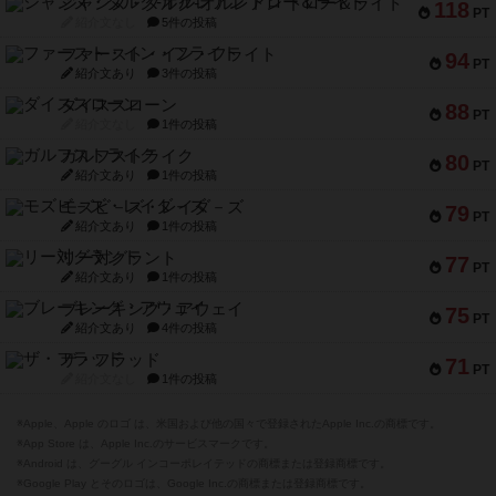
ジャンヌ・ダルク-オルレアン ドロー＆ライト
118
PT
紹介文なし
5件の投稿
ファースト・イン・フライト
94
PT
紹介文あり
3件の投稿
ダイススローン
88
PT
紹介文なし
1件の投稿
ガルフストライク
80
PT
紹介文あり
1件の投稿
モズビ－ズ・レイダ－ズ
79
PT
紹介文あり
1件の投稿
リー対グラント
77
PT
紹介文あり
1件の投稿
ブレーキング・アウェイ
75
PT
紹介文あり
4件の投稿
ザ・フラッド
71
PT
紹介文なし
1件の投稿
※Apple、Apple のロゴ は、米国および他の国々で登録されたApple Inc.の商標です。
※App Store は、Apple Inc.のサービスマークです。
※Android は、グーグル インコーポレイテッドの商標または登録商標です。
※Google Play とそのロゴは、Google Inc.の商標または登録商標です。