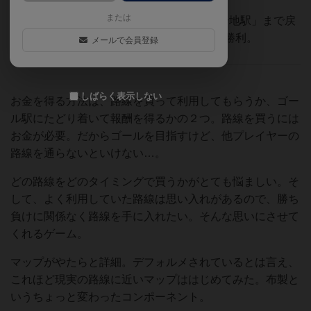
または
購入する路線価値＋現金が200以上で「出身地駅」まで戻
るか、路線価値+現金が300以上となったら勝利。
メールで会員登録
しばらく表示しない
お金を得る方法は、路線を買って利用してもらうか、ゴー
ル駅にたどり着いて報酬を得るかの２つ。路線を買うには
お金が必要。だからゴールを目指すけど、他プレイヤーの
路線を通らないといけない…。
どの路線をどのタイミングで買うかがとても悩ましい。そ
して、よく利用していた路線は思い入れがあるので、勝ち
負けに関係なく路線を手に入れたい。そんな思いにさせて
くれるゲーム。
マップがやたらと詳細。デフォルメされているとは言え、
これほど現実の路線に近いマップははじめてみた。布製と
いうちょっと変わったコンポーネント。