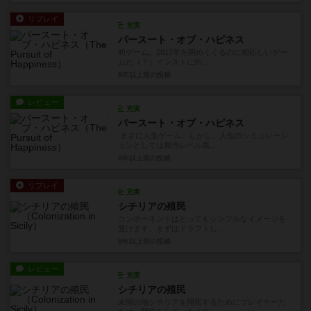
リプレイ
充実
パースート・オブ・ハピネス
初ゲーム。2017年を閉めくくるのに相応しいゲー
ムだ（？）インストに約...
8年以上前
の投稿
レビュー
充実
パースート・オブ・ハピネス
まさに人生ゲーム。しかし、人生のシミュレーシ
ョンとしては相当レベル高...
8年以上前
の投稿
リプレイ
充実
シチリアの殖民
コンポーネントはとってもシンプルなイメージを
受けます。まずはドラフトし...
8年以上前
の投稿
レビュー
充実
シチリアの殖民
未開の地シチリアを開拓するためにプレイヤーた