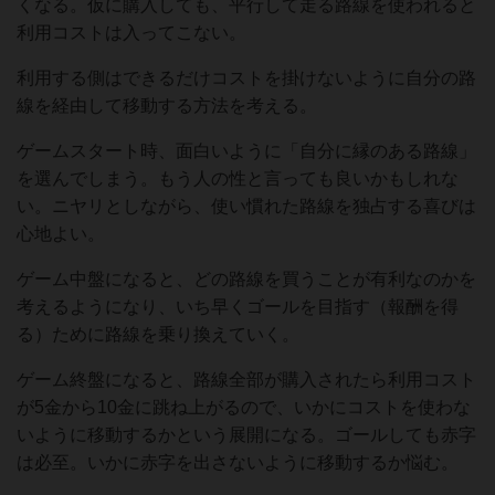
くなる。仮に購入しても、平行して走る路線を使われると
利用コストは入ってこない。
利用する側はできるだけコストを掛けないように自分の路
線を経由して移動する方法を考える。
ゲームスタート時、面白いように「自分に縁のある路線」
を選んでしまう。もう人の性と言っても良いかもしれな
い。ニヤリとしながら、使い慣れた路線を独占する喜びは
心地よい。
ゲーム中盤になると、どの路線を買うことが有利なのかを
考えるようになり、いち早くゴールを目指す（報酬を得
る）ために路線を乗り換えていく。
ゲーム終盤になると、路線全部が購入されたら利用コスト
が5金から10金に跳ね上がるので、いかにコストを使わな
いように移動するかという展開になる。ゴールしても赤字
は必至。いかに赤字を出さないように移動するか悩む。