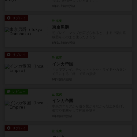
ちは、開拓をしていきます。...
8年以上前
の投稿
リプレイ
充実
東京男爵
初プレイ。マップが広げられると、まるで都内路
線図をそのまま使ったような...
8年以上前
の投稿
リプレイ
充実
インカ帝国
４人でプレイ。チケット・トゥ・ライドやカタン
で目にする「棒」で道の接続...
9年弱前
の投稿
レビュー
充実
インカ帝国
中央のエリアから道を繋がりながら領土を広げ、
都市や要塞そして神殿を築き...
9年弱前
の投稿
リプレイ
充実