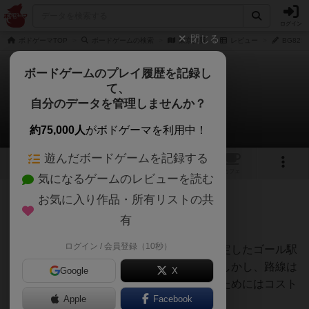
ログイン
閉じる
ボドゲーマTOP
ボードゲームの検索
東京男爵
レビュー
BG82
ボードゲームのプレイ履歴を記録し
て、
東京男爵
自分のデータを管理しませんか？
BG825さんのレビュー
約75,000人
がボドゲーマを利用中！
遊んだボードゲームを記録する
6
2
トップ
画像
動画
レビュー
カフェ
気になるゲームのレビューを読む
お気に入り作品・所有リストの共
165名
0名
0
8年以上前
有
ログイン / 会員登録（10秒）
東京の路線で、現在いる駅からダイスで決定したゴール駅
に向けて、ダイス目で進んでいくゲーム。しかし、路線は
Google
X
各プレイヤーに購入され、その路線を使うためにはコスト
Apple
Facebook
を支払わないといけない。