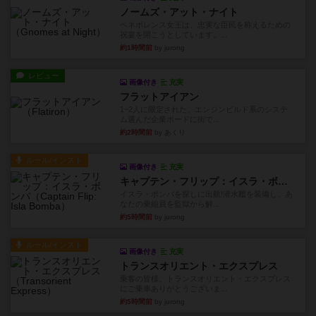
ノームズ・アット・ナイト
ベネボレンス女王は、忠実な臣民を称えるための
祝宴を開こうとしています。...
約1時間前
by jurong
レビュー
画像付き
充実
フラットアイアン
1~2人に限定された、エンジンビルド系のシステ
ム選んだ企業ボードに街で...
約2時間前
by あくり
ルール/インスト
画像付き
充実
キャプテン・フリップ：イスラ・ボンバ
イスラ・ボンバを探しに出航!潜水艦を装備し、あ
なたの乗組員を監獄から解...
約5時間前
by jurong
ルール/インスト
画像付き
充実
トランスオリエント・エクスプレス
乗客の皆様、トランスオリエント・エクスプレス
にご乗車ありがとうございま...
約5時間前
by jurong