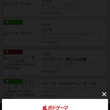
クレタ
初プレイ。「クレタ島ってどこだっけ？」みたい
なことを話しながらゲームが...
9年弱前
の投稿
レビュー
充実
クレタ
クレタ島のエリアに自分のコマを置いていき、決
算時に自分影響コマが多かっ...
9年弱前
の投稿
リプレイ
充実
パンデミック：新たなる試練
レガシーシーズン１を通常ゲームとしてプレイし
ました。なぜなら、レガシー...
9年弱前
の投稿
レビュー
バン！ザ・ダイスゲーム：ザ・ウォーキング・デッド
「バン!ダイスゲーム」のベースに海外ドラマ「ウ
ォーキング・デッド」のキ...
9年弱前
の投稿
会員の新しい投稿