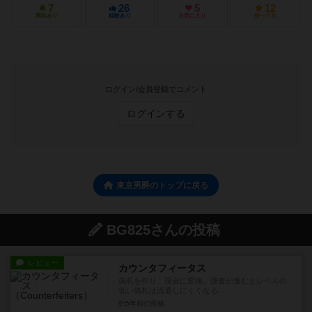
7
26
5
12
興味あり
経験あり
お気に入り
持ってる
ログイン/会員登録でコメント
ログインする
東京男爵のトップに戻る
BG825さんの投稿
レビュー
カウンタフィータス
偽札を作り、現金に変換。捜査が進むとレベルの
低い偽札は流通しにくくなる...
約5年前
の投稿