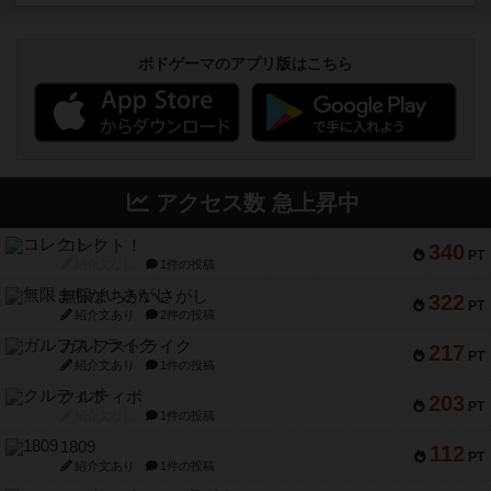
ボドゲーマのアプリ版はこちら
アクセス数 急上昇中
コレクト！
340
PT
紹介文なし
1件の投稿
無限まちがいさがし
322
PT
紹介文あり
2件の投稿
ガルフストライク
217
PT
紹介文あり
1件の投稿
クルティボ
203
PT
紹介文なし
1件の投稿
1809
112
PT
紹介文あり
1件の投稿