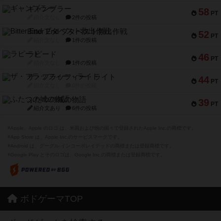
ギャンブラー
58
PT
紹介文なし
2件の投稿
Bitter End ブタペスト救出作戦
52
PT
紹介文なし
1件の投稿
ラピード
46
PT
紹介文なし
1件の投稿
ザ・フラッフィー・ライト
44
PT
紹介文なし
0件の投稿
ふたつの城の物語
39
PT
紹介文あり
6件の投稿
※Apple、Apple のロゴ は、米国および他の国々で登録されたApple Inc.の商標です。
※App Store は、Apple Inc.のサービスマークです。
※Android は、グーグル インコーポレイテッドの商標または登録商標です。
※Google Play とそのロゴは、Google Inc.の商標または登録商標です。
ボドゲーマTOP