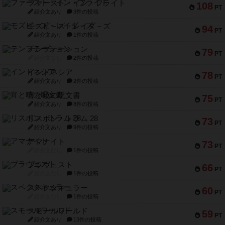
ファースト・イン・フライト
108
PT
紹介文あり
3件の投稿
モズビ－ズ・レイダ－ズ
94
PT
紹介文あり
1件の投稿
テンプテーション
79
PT
紹介文なし
2件の投稿
インドネシア
78
PT
紹介文あり
2件の投稿
宵と暁の呪文書
75
PT
紹介文あり
8件の投稿
リスボン・トラム 28
73
PT
紹介文あり
9件の投稿
アマナイト
73
PT
紹介文なし
1件の投稿
ブラヴェスト
66
PT
紹介文なし
1件の投稿
スペクタキュラー
60
PT
紹介文なし
1件の投稿
スモールワールド
59
PT
紹介文あり
13件の投稿