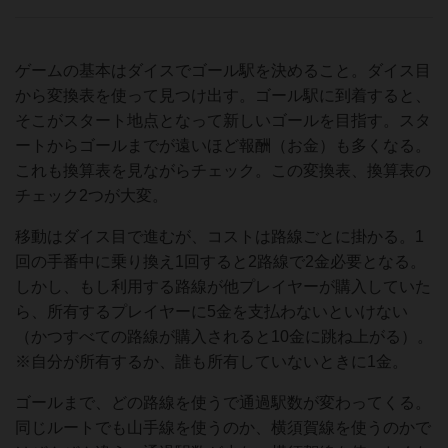
ゲームの基本はダイスでゴール駅を決めること。ダイス目
から変換表を使って見つけ出す。ゴール駅に到着すると、
そこがスタート地点となって新しいゴールを目指す。スタ
ートからゴールまでが遠いほど報酬（お金）も多くなる。
これも換算表を見ながらチェック。この変換表、換算表の
チェック2つが大変。
移動はダイス目で進むが、コストは路線ごとに掛かる。1
回の手番中に乗り換え1回すると2路線で2金必要となる。
しかし、もし利用する路線が他プレイヤーが購入していた
ら、所有するプレイヤーに5金を支払わないといけない
（かつすべての路線が購入されると10金に跳ね上がる）。
※自分が所有するか、誰も所有していないときに1金。
ゴールまで、どの路線を使うで通過駅数が変わってくる。
同じルートでも山手線を使うのか、横須賀線を使うのかで