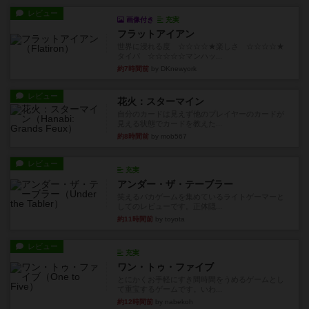
レビュー
画像付き
充実
フラットアイアン
世界に浸れる度 ☆☆☆☆★楽しさ ☆☆☆☆★
タイパ ☆☆☆☆☆マンハッ...
約7時間前
by DKnewyork
レビュー
花火：スターマイン
自分のカードは見えず他のプレイヤーのカードが
見える状態でカードを教えた...
約8時間前
by mob567
レビュー
充実
アンダー・ザ・テーブラー
笑えるバカゲームを集めているライトゲーマーと
してのレビューです。正体隠...
約11時間前
by toyota
レビュー
充実
ワン・トゥ・ファイブ
とにかくお手軽にすき間時間をうめるゲームとし
て重宝するゲームです。いわ...
約12時間前
by nabekoh