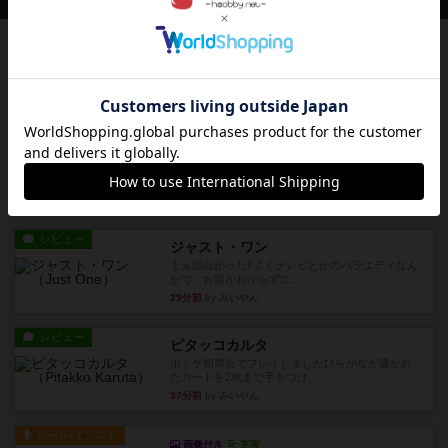
レビュー
ヘックメック
サイコロゲームです1から5までの数字と芋虫がか
かれたダイス。これを振っ...
16分前
by みいやん
レビュー
ハゲタカのえじき
超有名なゲームですが、初めてプレイしました。1
から15までのカードがプ...
24分前
by みいやん
レビュー
ジャスト・ワン
まぁ面白かった‼️よくテレビとかのバラエティなん
かで、お題がわからずに...
29分前
by みいやん
レビュー
ピタッコカルタ
ボドゲ相席会でプレイしましたひらがなが書かれ
たカードを2枚まで手をつけ...
37分前
by みいやん
ルール/インスト
画像付き
充実