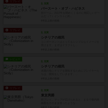
リプレイ
充実
パースート・オブ・ハピネス
初ゲーム。2017年を閉めくくるのに相応しいゲー
ムだ（？）インストに約...
8年以上前
の投稿
リプレイ
充実
シチリアの殖民
コンポーネントはとってもシンプルなイメージを
受けます。まずはドラフトし...
8年以上前
の投稿
レビュー
充実
シチリアの殖民
未開の地シチリアを開拓するためにプレイヤーた
ちは、開拓をしていきます。...
8年以上前
の投稿
リプレイ
充実
東京男爵
初プレイ。マップが広げられると、まるで都内路
線図をそのまま使ったような...
8年以上前
の投稿