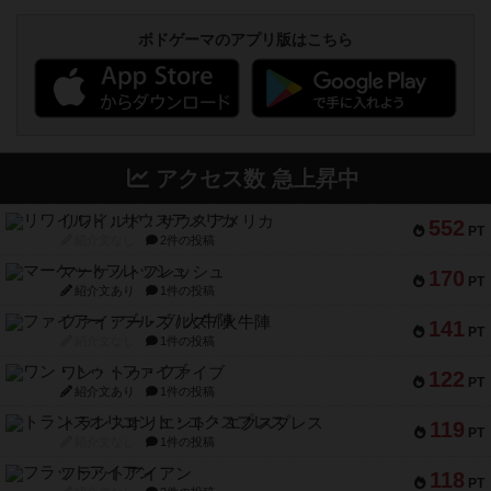
ボドゲーマのアプリ版はこちら
アクセス数 急上昇中
リワイルド：サウスアメリカ
552
PT
紹介文なし
2件の投稿
マーケットフレッシュ
170
PT
紹介文あり
1件の投稿
ファイアー・ブルズ / 火牛陣
141
PT
紹介文なし
1件の投稿
ワン・トゥ・ファイブ
122
PT
紹介文あり
1件の投稿
トランスオリエント・エクスプレス
119
PT
紹介文なし
1件の投稿
フラットアイアン
118
PT