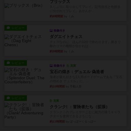
ブリックス
久しぶりに取り出してプレイ。記号担当と色担当
に分かれてプレイ。あかんか...
約8時間前
by くみ
レビュー
画像付き
ダグエイトチェス
チェスなのに、ほんの10分で終わります。動きで
敵のコマの種類が分かれば...
約9時間前
by くみ
レビュー
画像付き
充実
宝石の煌き：デュエル 偽造者
筆者が最も好きな2人用ボードゲームである『宝石
の煌めき デュエル』に、...
約10時間前
by 手動人形
レビュー
充実
クランク! ：冒険者たち（拡張）
クランク！のプレイヤーごとに能力の違うキャラ
クターを使用できるようにな...
約11時間前
by ぽっぽーくるっぽー