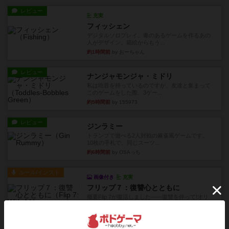
レビュー
充実
フィッシェン
デジタルソロプレイ。毒のあるゲームを作るあの
人がデザイン。箱絵からもう...
約1時間前
by おーちゃん
レビュー
ナンジャモンジャ・ミドリ
私は吃音を持っているのですが、友達と集まって
このゲームをした際、3ゲー...
約5時間前
by 155973
レビュー
ジンラミー
トランプで遊べる2人対戦の麻雀風ゲームです。
10枚の手札で、同じスーツ...
約6時間前
by OSAっち
ルール/インスト
画像付き
充実
フリップ７：復讐心とともに
概要Flip 7が復活しました――復讐を伴って!オリ
ジナルゲームの楽し...
約6時間前
by jurong