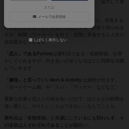
も「条件が揃えば達成」「コツコツと達成」「協力して達
または
成」と３種類があります。
メールで会員登録
「仕事」のJob
は就職するにもコストが掛かり、昇進する
にも条件が必要です。昇進するほどマネーが多く得られま
すが、時間（ワーカー）を失う。迂闊に昇進すると人生の
しばらく表示しない
自由度をなくします。
「恋人」であるPartner
は勝利点である「長期幸福」を増
やしてくれますが、付き合いが深くなるほどに時間を消費
していきます。
「趣味」と言っていいItem & Activity
は個性が出ます。
「ボードゲーム棚」や「スパ」「ディナー」などなど。
重要な仕事と恋人との付き合いだけで、ほとんどの時間を
使い果たし、やりたいことはできない…なんてことも。
勝利点は
「長期幸福」と共通にしているにも関わらず、そ
の道筋は人それぞれであることが面白い。