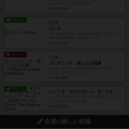
なことを話しながらゲームが...
9年弱前
の投稿
レビュー
充実
クレタ
クレタ島のエリアに自分のコマを置いていき、決
算時に自分影響コマが多かっ...
9年弱前
の投稿
リプレイ
充実
パンデミック：新たなる試練
レガシーシーズン１を通常ゲームとしてプレイし
ました。なぜなら、レガシー...
9年弱前
の投稿
レビュー
バン！ザ・ダイスゲーム：ザ・ウォーキング・デッド
「バン!ダイスゲーム」のベースに海外ドラマ「ウ
ォーキング・デッド」のキ...
9年弱前
の投稿
会員の新しい投稿