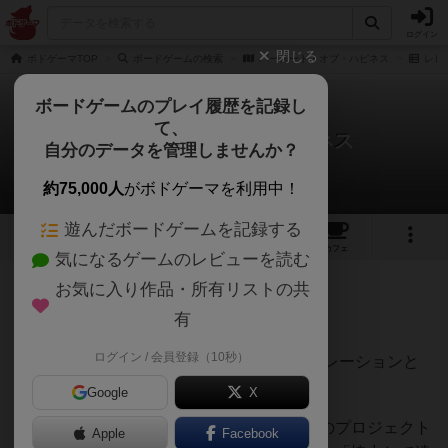
ログイン
閉じる
ボドゲーマTOP
ボードゲームの検索
パースート・オブ・ハピネス
レビ
ボードゲームのプレイ履歴を記録し
て、
パースート・オブ・ハピネス
自分のデータを管理しませんか？
BG825さんのレビュー
約75,000人
がボドゲーマを利用中！
遊んだボードゲームを記録する
8
5
4
トップ
画像
動画
レビュー
カフェ
気になるゲームのレビューを読む
お気に入り作品・所有リストの共
338名
1名
0
8年以上前
有
ログイン / 会員登録（10秒）
まさに人生ゲーム。しかし、人生のシミュレーションと
しては相当レベル高いと感じます。
Google
X
「やりたいこと」を表すプロジェクト
、そのプロジェクト
Apple
Facebook