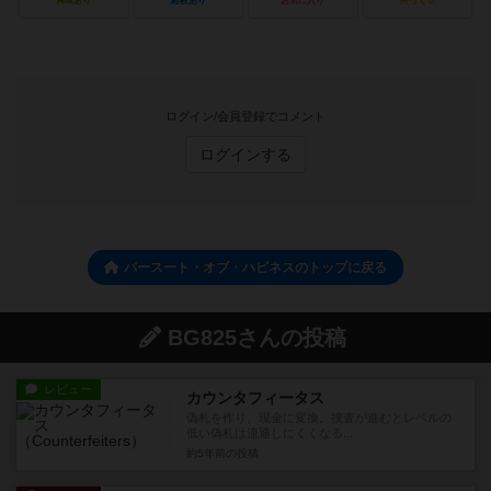
興味あり
経験あり
お気に入り
持ってる
ログイン/会員登録でコメント
ログインする
パースート・オブ・ハピネスのトップに戻る
BG825さんの投稿
レビュー
カウンタフィータス
偽札を作り、現金に変換。捜査が進むとレベルの
低い偽札は流通しにくくなる...
約5年前
の投稿