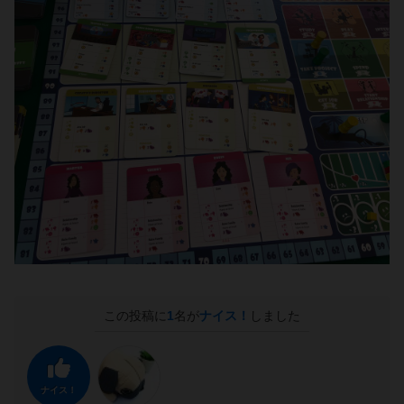
この投稿に
1
名が
ナイス！
しました
ナイス！