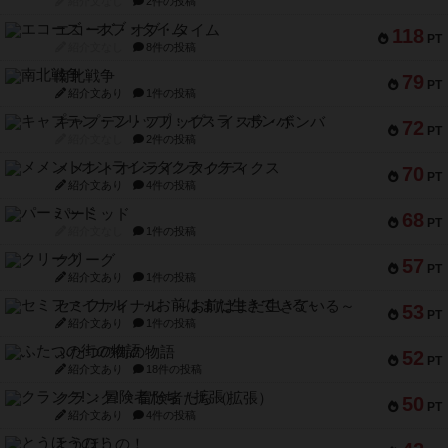
紹介文なし
2件の投稿
エコーズ・オブ・タイム
118
PT
紹介文なし
8件の投稿
南北戦争
79
PT
紹介文あり
1件の投稿
キャプテン・フリップ：イスラ・ボンバ
72
PT
紹介文なし
2件の投稿
メメントオンラインタクティクス
70
PT
紹介文あり
4件の投稿
パーミッド
68
PT
紹介文なし
1件の投稿
クリーグ
57
PT
紹介文あり
1件の投稿
セミファイナル ～お前はまだ生きている～
53
PT
紹介文あり
1件の投稿
ふたつの街の物語
52
PT
紹介文あり
18件の投稿
クランク! ：冒険者たち（拡張）
50
PT
紹介文あり
4件の投稿
とうほうの！