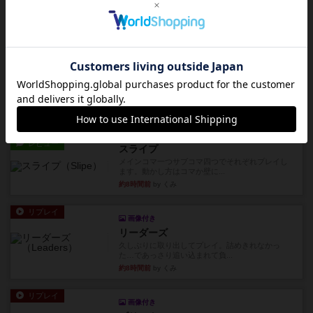
レビュー
アズール：シントラのステンドグラス
大好きなアズールシリーズ。ステンドグラスを作
っていきます✨1部より自由...
約7時間前
by しんたろ
レビュー
エクスペディション：世界を巡る冒険
クラマー氏の不朽の名作。新しいボードゲームほ
どおもしろいはず？いいえ。...
約8時間前
by 田中昌平
レビュー
スライプ
メインコマ一つサブコマ四つでそれぞれプレイし
ます。動かし方はコマか壁に...
約8時間前
by くみ
リプレイ
画像付き
リーダーズ
久しぶりに取り出してプレイ。詰めきれなかっ
た…であっさり追い込まれて負...
約8時間前
by くみ
リプレイ
画像付き