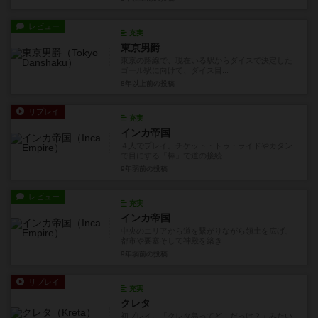
レビュー
充実
東京男爵
東京の路線で、現在いる駅からダイスで決定した
ゴール駅に向けて、ダイス目...
8年以上前
の投稿
リプレイ
充実
インカ帝国
４人でプレイ。チケット・トゥ・ライドやカタン
で目にする「棒」で道の接続...
9年弱前
の投稿
レビュー
充実
インカ帝国
中央のエリアから道を繋がりながら領土を広げ、
都市や要塞そして神殿を築き...
9年弱前
の投稿
リプレイ
充実
クレタ
初プレイ。「クレタ島ってどこだっけ？」みたい