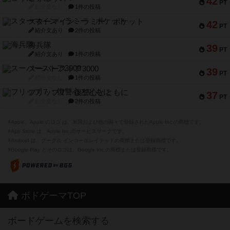
42
PT
紹介文なし
1件の投稿
スターマイン・ラミー ポケット
42
PT
紹介文あり
2件の投稿
海兵隊
39
PT
紹介文あり
1件の投稿
スーパーストア3000
39
PT
紹介文なし
1件の投稿
フリップ７：復讐心とともに
37
PT
紹介文なし
2件の投稿
※Apple、Apple のロゴ は、米国および他の国々で登録されたApple Inc.の商標です。
※App Store は、Apple Inc.のサービスマークです。
※Android は、グーグル インコーポレイテッドの商標または登録商標です。
※Google Play とそのロゴは、Google Inc.の商標または登録商標です。
ボドゲーマTOP
ボードゲームを検索する