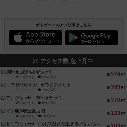
ボドゲーマのアプリ版はこちら
アクセス数 急上昇中
無限まちがいさがし
574
PT
紹介文あり
2件の投稿
リワイルド：サウスアメリカ
389
PT
紹介文なし
2件の投稿
アンダー・ザ・テーブラー
378
PT
紹介文あり
1件の投稿
宵と暁の呪文書
133
PT
紹介文あり
8件の投稿
セミファイナル ～お前はまだ生きている～
103
PT