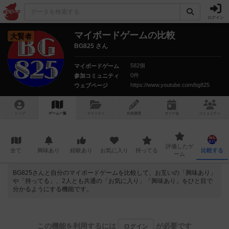
ログイン
マイボードゲームの比較
大賢者
BG825 さん
582個
マイボードゲーム
0件
参加コミュニティ
https://www.youtube.com/bg825
ウェブページ
トップ
ゲーム一覧
マイリスト
投稿履歴
ボ
ドゲ
会
コミュニティ
評価したゲ
全て
興味あり
経験あり
お気に入り
持ってる
比較する
ーム
BG825さんと自分のマイボードゲームを比較して、お互いの「興味あり」
や「持ってる」、2人とも共通の「お気に入り」「興味あり」をひと目で
分かるようにする機能です。
この機能を利用するには
が必要です
ログイン