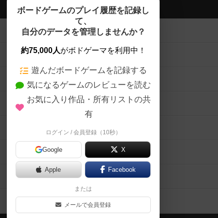
ボドゲーマTOP
ボードゲームのプレイ履歴を記録し
て、
ボードゲームを検索する
自分のデータを管理しませんか？
約75,000人
がボドゲーマを利用中！
ボードゲームの新着レビュー
遊んだボードゲームを記録する
ボードゲーム会情報
気になるゲームのレビューを読む
お気に入り作品・所有リストの共
メカニクス特集
有
掲示板・トピックス
ログイン / 会員登録（10秒）
Google
X
ボドとも・会員一覧
Apple
Facebook
ボードゲーム業界コラム
または
ボドゲーマご利用案内
メールで会員登録