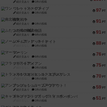
紹介文あり
1件の投稿
ワン・トゥ・ファイブ
97
PT
紹介文あり
1件の投稿
南北戦争
91
PT
紹介文あり
1件の投稿
ふたつの城の物語
91
PT
紹介文あり
6件の投稿
ノームズ・アット・ナイト
88
PT
紹介文なし
1件の投稿
マーリン
76
PT
紹介文あり
6件の投稿
フラットアイアン
75
PT
紹介文なし
2件の投稿
トランスオリエント・エクスプレス
70
PT
紹介文なし
1件の投稿
アンブッシュ！：ムーブアウト！
59
PT
紹介文あり
1件の投稿
キャプテン・フリップ：イスラ・ボンバ
51
PT
紹介文なし
2件の投稿