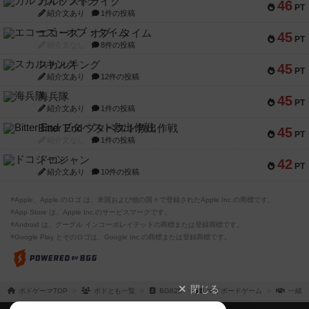
ガルフストライク
46
PT
紹介文あり
1件の投稿
エコーズ・オブ・タイム
45
PT
紹介文なし
8件の投稿
スカルキング
45
PT
紹介文あり
12件の投稿
海兵隊
45
PT
紹介文あり
1件の投稿
Bitter End ブタペスト救出作戦
45
PT
紹介文なし
1件の投稿
ドコジャン
42
PT
紹介文あり
10件の投稿
※Apple、Apple のロゴ は、米国および他の国々で登録されたApple Inc.の商標です。
※App Store は、Apple Inc.のサービスマークです。
※Android は、グーグル インコーポレイテッドの商標または登録商標です。
※Google Play とそのロゴは、Google Inc.の商標または登録商標です。
閉じる
ボドゲーマTOP
ボドとも一覧
BG825
マイボードゲーム
一緒に