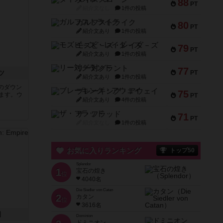
88
PT
紹介文なし
1件の投稿
ガルフストライク
80
PT
紹介文あり
1件の投稿
モズビ－ズ・レイダ－ズ
79
PT
紹介文あり
1件の投稿
リー対グラント
77
ツ
PT
紹介文あり
1件の投稿
のダウン
ブレーキング・アウェイ
75
ます。ウ
PT
紹介文あり
4件の投稿
ザ・フラッド
71
PT
紹介文なし
1件の投稿
お気に入りランキング
トップ50
Splendor
1
宝石の煌き
位
4040名
Die Siedler von Catan
2
カタン
位
3616名
国
Dominion
ドミニオン