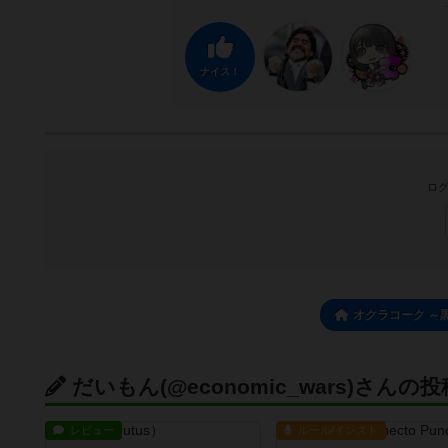
ナイス！
ログ
オクラコーク ～
だいもん(@economic_wars)さんの投
レビュー
ルール/インスト