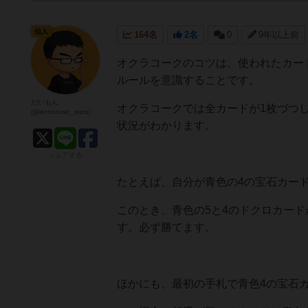
仙人
164名
2名
0
9年以上前
オクラコークのコツは、使われたカー
ルールを意識することです。
だいもん
オクラコークでは全カードが1枚づつ
(@economic_wars)
状況がわかります。
シェアする
たとえば、自分が青色の4の宝石カー
このとき、青色の5と4のドクロカー
す。必ず勝てます。
ほかにも、最初の手札で青色4の宝石