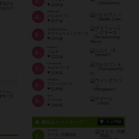
3
位
変化させ
2528名
のおかげ
Battle Line
4
バトルライン
位
2377名
Terraforming Mars
5
テラフォーミングマーズ
位
2370名
6 nimmt!
6
ニムト
位
2201名
Carcassonne
7
カルカソンヌ
位
2190名
Wingspan
8
ウイングスパン
位
2149名
ゲーム。
非常に近
Azul
9
アズール
位
1903名
興味ありランキング
トップ50
SCYTHE
1
サイズ -大鎌戦役-
位