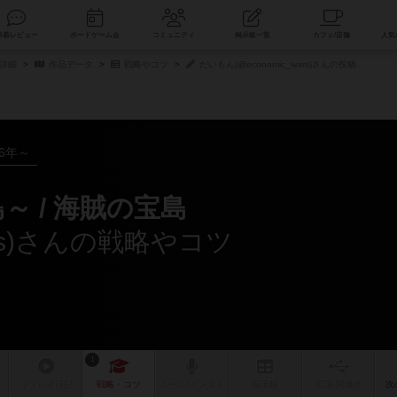
索
新着レビュー
ボードゲーム会
コミュニティ
掲示板一覧
詳細
作品データ
戦略やコツ
だいもん(@economic_wars)さんの投稿
16年～
～ / 海賊の宝島
ars)さんの戦略やコツ
1
リプレイ
日記
戦略
・コツ
ルール
/インスト
掲示板
拡張/関連
作
次