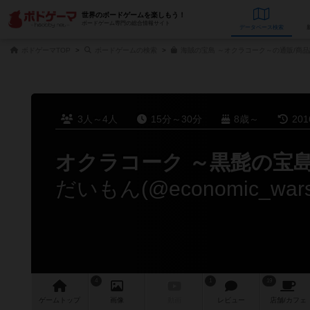
世界のボードゲームを楽しもう！
ボードゲーム専門の総合情報サイト
データベース
検
ボドゲーマTOP
ボードゲームの検索
海賊の宝島 ～オクラコーク～の通販/商品
3人～4人
15分～30分
8歳～
20
オクラコーク ～黒髭の宝島
だいもん(@economic_w
4
1
19
ゲーム
トップ
画像
動画
レビュー
店舗/
カフェ