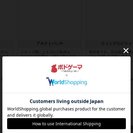
アネクトパンチ
ウィングスピリッ
験から
スタッフ陣によるプレイ動画を
製作者です。完全版説明書
アネク
Youtubeで公開中。ぜひご覧くださ
ロードURLを掲載しておき
い。...
ィン...
8年以上前
の投稿
8年以上前
の投稿
レビュー
レビュー
オクラコーク ～黒髭の宝島～ / 海賊の宝島
グリュックス
ドミニオン：帝