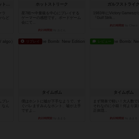
チケットトゥライド / チケットトゥライドアメリカ
ホットストリーク
ガルフストライ
ケラ
星7軽〜中量級を中心にプレイする
1983年にVictory Game
からど
ゲーマーの感想です。ボードゲーム
『Gulf Strik...
会にて...
約21時間前
by Chaco
約21時間前
by おとん
リプレイ
レビュー
タイムボム
タイムボム
んプレ
僕はホントに嘘が下手なようで、す
まず簡単で軽い！大人数で
。なん
ぐバレますみんなホント、嘘が上手
それなのに小箱！何より楽
ですよ...
正体隠...
約22時間前
by あまる
約22時間前
by あまる