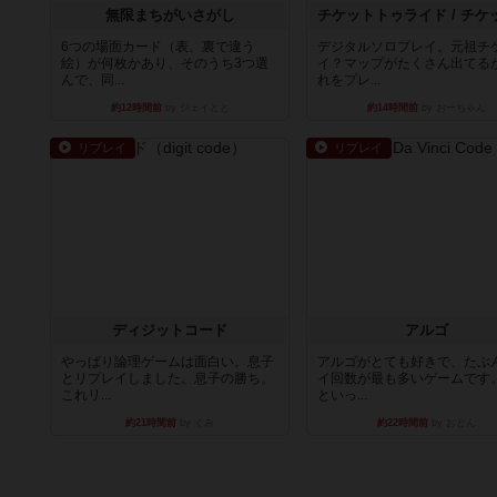
無限まちがいさがし
6つの場面カード（表、裏で違う
デジタルソロプレイ。元祖チ
絵）が何枚かあり、そのうち3つ選
イ？マップがたくさん出てる
んで、同...
れをプレ...
約12時間前
by ジェイとと
約14時間前
by おーちゃん
リプレイ
リプレイ
ディジットコード
アルゴ
やっぱり論理ゲームは面白い。息子
アルゴがとても好きで、たぶ
とリプレイしました。息子の勝ち。
イ回数が最も多いゲームです
これリ...
といっ...
約21時間前
by くみ
約22時間前
by おとん