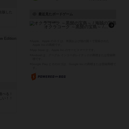
ク
sが出版した
最近見たボードゲーム
OCRACOKE
オクラコーク ～黒髭の宝島～ / 海賊の宝島
※Apple、Apple のロゴ は、米国および他の国々で登録された
Apple Inc.の商標です。
※App Store は、Apple Inc.のサービスマークです。
※Android は、グーグル インコーポレイテッドの商標または登録商
標です。
※Google Play とそのロゴは、Google Inc.の商標または登録商標で
す。
遊べる！
しい！！