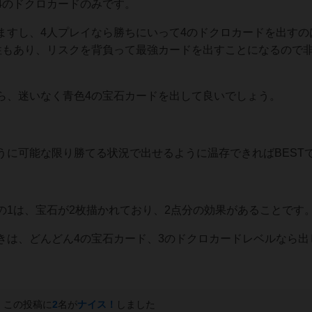
4のドクロカードのみです。
ますし、4人プレイなら勝ちにいって4のドクロカードを出すの
性もあり、リスクを背負って最強カードを出すことになるので
ら、迷いなく青色4の宝石カードを出して良いでしょう。
うに可能な限り勝てる状況で出せるように温存できればBEST
の1は、宝石が2枚描かれており、2点分の効果があることです
きは、どんどん4の宝石カード、3のドクロカードレベルなら出
この投稿に
2
名が
ナイス！
しました