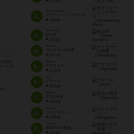
2415名
Terraforming Mars
2
テラフォーミングマーズ
位
2394名
Stone Garden
3
枯山水
位
2281名
Viticulture
4
ワイナリーの四季
位
2272名
ム大賞な
Agricola
5
アグリコラ
ゲームで
位
2119名
Azul
6
アズール
位
2035名
Splendor
7
宝石の煌き
位
2028名
Wingspan
8
ウイングスパン
位
2006名
7 Wonders
9
世界の七不思議
位
1919名