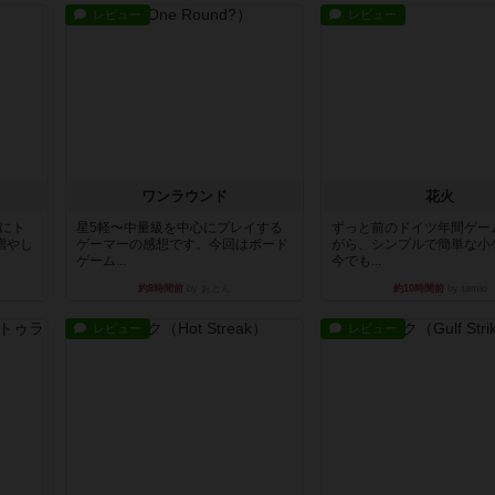
レビュー
レビュー
ワンラウンド
花火
魔にト
星5軽〜中量級を中心にプレイする
ずっと前のドイツ年間ゲー
増やし
ゲーマーの感想です。今回はボード
がら、シンプルで簡単な小
ゲーム...
今でも...
約8時間前
by おとん
約10時間前
by tamio
レビュー
レビュー