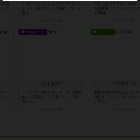
に脱出
今年のドイツゲーム大賞を獲得する
勝利点の計算方式を特殊に
ムに！
だろうと言われている傑作。ルール
る新要素「ランドマーク」
単純・...
で勝利...
9年以上前
の投稿
9年以上前
の投稿
戦略やコツ
レビュー
ドミニオン
アイスクール
のダイ
ドミニオン攻略のコツを非常に簡略
絶妙な動きをするおはじき
ダイス
化して言えば、「手番中に、手札に
感覚としてはビリヤードに
8金以...
いでし...
9年以上前
の投稿
9年以上前
の投稿