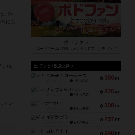
は、誰
非常に出
ボドファン
ボードゲームに特化したクラウドファンディング
ですね。
アクセス数 急上昇中
スチームローラーズ
686
PT
紹介文なし
2件の投稿
テンプテーション
326
。
PT
紹介文なし
2件の投稿
してい
アマナイト
300
PT
紹介文なし
1件の投稿
ギャンブラー
257
PT
紹介文なし
2件の投稿
コレクト！
240
PT