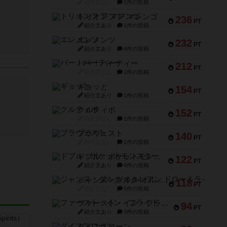
紹介文なし
1件の投稿
トリオンフ ア マレンゴ
236
PT
紹介文あり
1件の投稿
エレメンツ
232
PT
紹介文あり
4件の投稿
バー！パーティー
212
PT
紹介文なし
1件の投稿
ギョッと
154
PT
紹介文あり
1件の投稿
クルティボ
152
PT
紹介文なし
1件の投稿
ブラヴェスト
140
PT
紹介文なし
1件の投稿
ドブル：ポケットモンスター
122
PT
紹介文あり
4件の投稿
ジャンヌ・ダルク-オルレアン ドロー＆ライト
118
PT
紹介文なし
5件の投稿
ファースト・イン・フライト
94
PT
紹介文あり
3件の投稿
ダイススローン