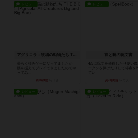
レビュー
レビュー
アグリコラ：牧場の動物たち THE BIG BOX
宵と暁の呪文書
長らく積みゲーになってましたが、
4/5点呪文を修得したり使い
腰を据えてプレイできましたのでや
ークンを捧げたりして得点を
ってみ...
てい...
約1時間前
by くみ
約4時間前
by ワタル
レビュー
レビュー