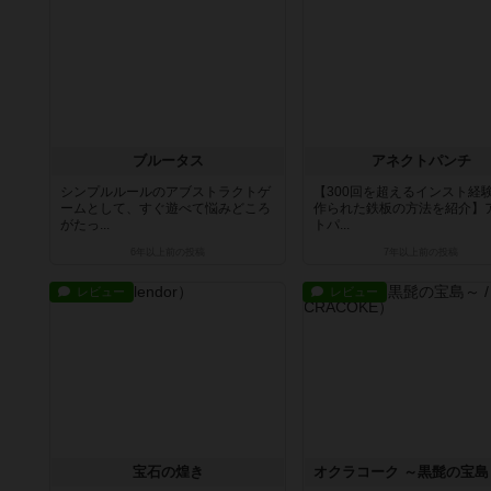
ブルータス
アネクトパンチ
シンプルルールのアブストラクトゲ
【300回を超えるインスト経
ームとして、すぐ遊べて悩みどころ
作られた鉄板の方法を紹介】
がたっ...
トパ...
6年以上前
の投稿
7年以上前
の投稿
レビュー
レビュー
宝石の煌き