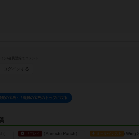
イン/会員登録でコメント
ログインする
黒髭の宝島～ / 海賊の宝島のトップに戻る
稿
リプレイ
ルール/インスト