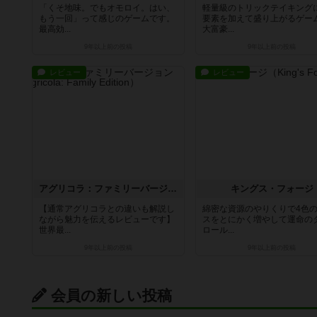
「くそ地味。でもオモロイ。はい、
軽量級のトリックテイキング
もう一回」って感じのゲームです。
要素を加えて盛り上がるゲー
最高効...
大富豪...
9年以上前
の投稿
9年以上前
の投稿
レビュー
レビュー
アグリコラ：ファミリーバージョン
キングス・フォージ
【通常アグリコラとの違いも解説し
綿密な資源のやりくりで4色
ながら魅力を伝えるレビューです】
スをとにかく増やして運命の
世界最...
ロール...
9年以上前
の投稿
9年以上前
の投稿
会員の新しい投稿