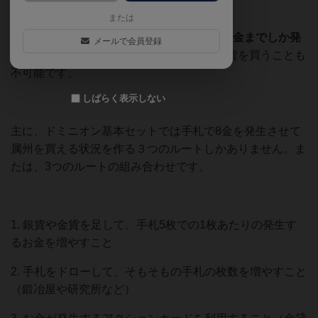
初期の手札は5枚。
または
すべて初期の銅貨だとした場合、最大でも5金までしか発
メールで会員登録
生しません。
つまり、属州だけでなく、金貨を買うことも
不可能です。
しばらく表示しない
主に、ドミニオン基本セットでは手札で8金を発生させて
属州を買える状況を作る３つのルートしかありません。ま
たは、3つのルートの組み合わせです。
1. 銀貨や金貨を足して、手札5枚での1枚あたりの発生す
るお金を増やすこと
2. 手札をドローして、そもそもの手札の枚数を増やすこと
（鍛冶屋や研究所など）