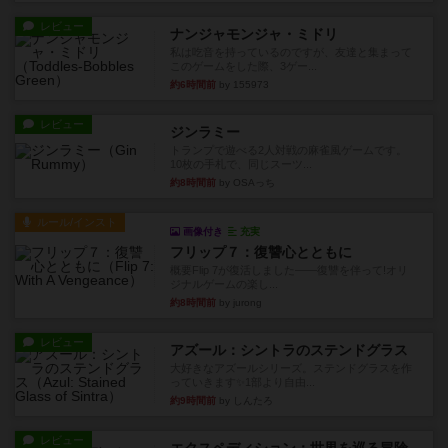
レビュー
ナンジャモンジャ・ミドリ
私は吃音を持っているのですが、友達と集まって
このゲームをした際、3ゲー...
約6時間前
by 155973
レビュー
ジンラミー
トランプで遊べる2人対戦の麻雀風ゲームです。
10枚の手札で、同じスーツ...
約8時間前
by OSAっち
ルール/インスト
画像付き
充実
フリップ７：復讐心とともに
概要Flip 7が復活しました――復讐を伴って!オリ
ジナルゲームの楽し...
約8時間前
by jurong
レビュー
アズール：シントラのステンドグラス
大好きなアズールシリーズ。ステンドグラスを作
っていきます✨1部より自由...
約9時間前
by しんたろ
レビュー