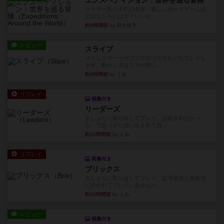
エクスペディション：世界を巡る冒険
クラマー氏の不朽の名作。新しいボードゲームほ
どおもしろいはず？いいえ。...
約9時間前
by 田中昌平
レビュー
スライプ
メインコマ一つサブコマ四つでそれぞれプレイし
ます。動かし方はコマか壁に...
約9時間前
by くみ
リプレイ
画像付き
リーダーズ
久しぶりに取り出してプレイ。詰めきれなかっ
た…であっさり追い込まれて負...
約10時間前
by くみ
リプレイ
画像付き
ブリックス
久しぶりに取り出してプレイ。記号担当と色担当
に分かれてプレイ。あかんか...
約10時間前
by くみ
レビュー
画像付き