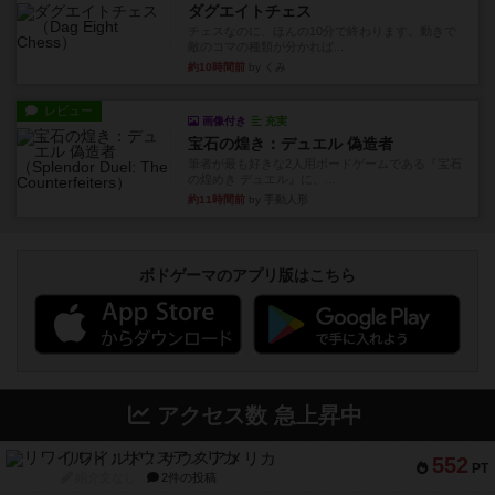
ダグエイトチェス
チェスなのに、ほんの10分で終わります。動きで
敵のコマの種類が分かれば...
約10時間前
by くみ
レビュー
画像付き
充実
宝石の煌き：デュエル 偽造者
筆者が最も好きな2人用ボードゲームである『宝石
の煌めき デュエル』に、...
約11時間前
by 手動人形
ボドゲーマのアプリ版はこちら
アクセス数 急上昇中
リワイルド：サウスアメリカ
552
PT
紹介文なし
2件の投稿