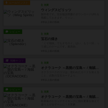
ルール/インスト
充実
ウィングスピリッツ
製作者です。完全版説明書のダウンロードURLを
掲載しておきます。ウィン...
8年以上前
の投稿
レビュー
充実
宝石の煌き
「くそ地味。でもオモロイ。はい、もう一回」っ
て感じのゲームです。最高効...
9年以上前
の投稿
戦略やコツ
充実
オクラコーク ～黒髭の宝島～ / 海賊の宝島
オクラコークのコツは、使われたカードを覚える
こと、点数の宝石カードより...
9年以上前
の投稿
レビュー
充実
オクラコーク ～黒髭の宝島～ / 海賊の宝島
軽量級のトリックテイキングに脱出要素を加えて
盛り上がるゲームに！大富豪...