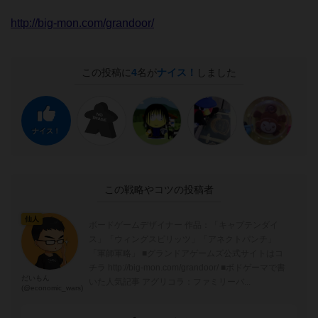
http://big-mon.com/grandoor/
この投稿に
4
名が
ナイス！
しました
ナイス！
この戦略やコツの投稿者
仙人
ボードゲームデザイナー 作品：「キャプテンダイ
ス」「ウィングスピリッツ」「アネクトパンチ」
「軍師軍略」 ■グランドアゲームズ公式サイトはコ
チラ http://big-mon.com/grandoor/ ■ボドゲーマで書
だいもん
いた人気記事 アグリコラ：ファミリーバ...
(@economic_wars)