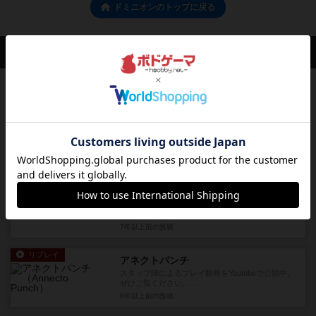
ドミニオンのトップに戻る
だいもん(@economic_wars)さんの投稿
レビュー
充実
ブルータス
シンプルルールのアブストラクトゲームとして、
すぐ遊べて悩みどころがたっ...
6年以上前
の投稿
ルール/インスト
充実
アネクトパンチ
【300回を超えるインスト経験から作られた鉄板
の方法を紹介】アネクトパ...
7年以上前
の投稿
リプレイ
アネクトパンチ
スタッフ陣によるプレイ動画をYoutubeで公開中。
ぜひご覧ください。...
8年以上前
の投稿