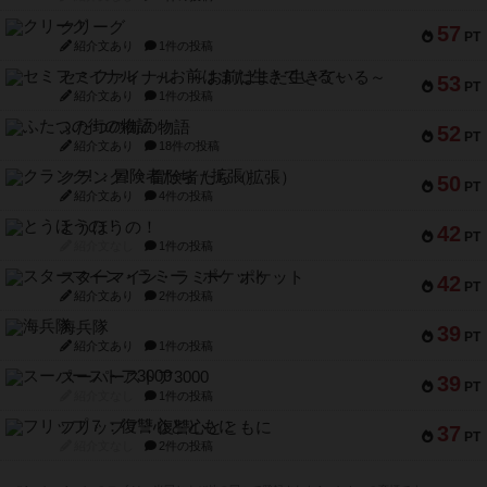
クリーグ
57
PT
紹介文あり
1件の投稿
セミファイナル ～お前はまだ生きている～
53
PT
紹介文あり
1件の投稿
ふたつの街の物語
52
PT
紹介文あり
18件の投稿
クランク! ：冒険者たち（拡張）
50
PT
紹介文あり
4件の投稿
とうほうの！
42
PT
紹介文なし
1件の投稿
スターマイン・ラミー ポケット
42
PT
紹介文あり
2件の投稿
海兵隊
39
PT
紹介文あり
1件の投稿
スーパーストア3000
39
PT
紹介文なし
1件の投稿
フリップ７：復讐心とともに
37
PT
紹介文なし
2件の投稿