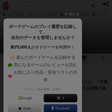
ログイン
閉じる
ボドゲーマTOP
ボードゲームの検索
ドミニオン：第二版
ドミニオン
ボードゲームのプレイ履歴を記録し
て、
ドミニオン
自分のデータを管理しませんか？
だいもん(@economic_wars)さんの戦略やコツ
約75,000人
がボドゲーマを利用中！
遊んだボードゲームを記録する
11
15
86
209
トップ
画像
動画
レビュー
カフェ
気になるゲームのレビューを読む
お気に入り作品・所有リストの共
8968名
4名
0
9年以上前
有
ドミニオン攻略のコツを非常に簡略化して言えば、
「手番
中に、手札に8金以上を発生させ、属州を買える確率の高
ログイン / 会員登録（10秒）
いデッキを作ること」
となります。
Google
X
Apple
Facebook