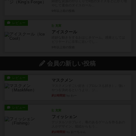
綿密な資源のやりくりで4色のダイスをとにかく増
やして運命のダイスロール...
9年以上前
の投稿
レビュー
充実
アイスクール
絶妙な動きをするおはじきゲーム。感覚としては
ビリヤードに非常に近いでし...
9年以上前
の投稿
会員の新しい投稿
レビュー
マスクメン
マスクメンすごい好き（プロレスも好き）。強い
やつを決めるというより、ジ...
約1時間前
by わー
レビュー
充実
フィッシェン
デジタルソロプレイ。毒のあるゲームを作るあの
人がデザイン。箱絵からもう...
約2時間前
by おーちゃん