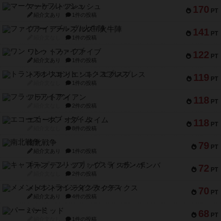
マーケットフレッシュ
170
PT
紹介文あり
1件の投稿
ファイアー・ブルズ / 火牛陣
141
PT
紹介文なし
1件の投稿
ワン・トゥ・ファイブ
122
PT
紹介文あり
1件の投稿
トランスオリエント・エクスプレス
119
PT
紹介文なし
1件の投稿
フラットアイアン
118
PT
紹介文なし
2件の投稿
エコーズ・オブ・タイム
118
PT
紹介文なし
8件の投稿
南北戦争
79
PT
紹介文あり
1件の投稿
キャプテン・フリップ：イスラ・ボンバ
72
PT
紹介文なし
2件の投稿
メメントオンラインタクティクス
70
PT
紹介文あり
4件の投稿
パーミッド
68
PT
紹介文なし
1件の投稿