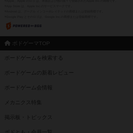
※Apple、Apple のロゴ は、米国および他の国々で登録されたApple Inc.の商標です。
※App Store は、Apple Inc.のサービスマークです。
※Android は、グーグル インコーポレイテッドの商標または登録商標です。
※Google Play とそのロゴは、Google Inc.の商標または登録商標です。
ボドゲーマTOP
ボードゲームを検索する
ボードゲームの新着レビュー
ボードゲーム会情報
メカニクス特集
掲示板・トピックス
ボドとも・会員一覧