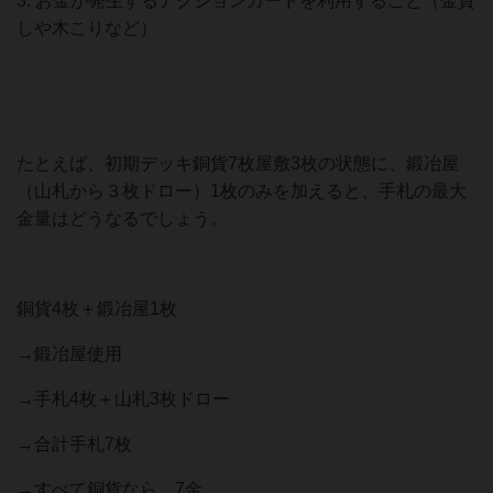
3. お金が発生するアクションカードを利用すること（金貸
しや木こりなど）
たとえば、初期デッキ銅貨7枚屋敷3枚の状態に、鍛冶屋
（山札から３枚ドロー）1枚のみを加えると、手札の最大
金量はどうなるでしょう。
銅貨4枚＋鍛冶屋1枚
→鍛冶屋使用
→手札4枚＋山札3枚ドロー
→合計手札7枚
→すべて銅貨なら、7金。