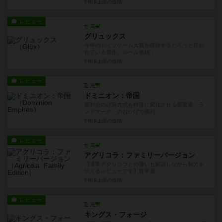
9年以上前
の投稿
レビュー
充実
グリュックス
今年のドイツゲーム大賞を獲得するだろうと言わ
れている傑作。ルール単純・...
9年以上前
の投稿
レビュー
充実
ドミニオン：帝国
勝利点の計算方式を特殊に変化させる新要素「ラ
ンドマーク」のおかげで勝利...
9年以上前
の投稿
レビュー
充実
アグリコラ：ファミリーバージョン
【通常アグリコラとの違いも解説しながら魅力を
伝えるレビューです】世界最...
9年以上前
の投稿
レビュー
充実
キングス・フォージ