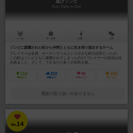
逃げゾンビ
Run, Fight, or Die!
1～4人
30～60分
14歳～
11件
ゾンビに蹂躙された町から仲間とともに生き残り脱出するゲーム
プレイヤーは全員、ホークンヴィルという小さな町の住民だったが、
この町はゾンビどもに蹂躙されてしまったのだ! プレイヤーの目的は生
き残ること。そして、できるだけ多くの住民を救...
112
310
46
244
興味あり
経験あり
お気に入り
持ってる
通販の取り扱いがありません
14
No.