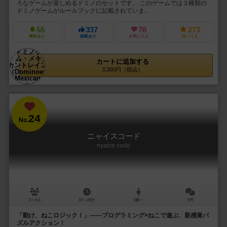
ろなゲームが楽しめるドミノのセットです。 このゲームでは３種類の
ドミノゲームがルールブックに記載されていま...
55
337
76
273
興味あり
経験あり
お気に入り
持ってる
カートに追加する
3,300円（税込）
24
No.
ニャイスコード
nyaice code
2～4人
10～20分
5歳～
5件
「動け、ねこロジック！」――プログラミング×ねこで遊ぶ、新感覚パ
ズルアクション！