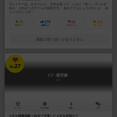
プレイヤーは、カタツムリ。 手札を使って、いかに『遅く』ゴールす
るか。 それがこのゲームの目的です。 あわててもしょうがないよ、 ゆ
っくり行こうぜ！
73
270
55
141
興味あり
経験あり
お気に入り
持ってる
通販の取り扱いがありません
27
No.
CV -履歴書-
CV
2～4人
60分前後
10歳～
4件
人生を模擬体験！60分で充実した人生を目指そう