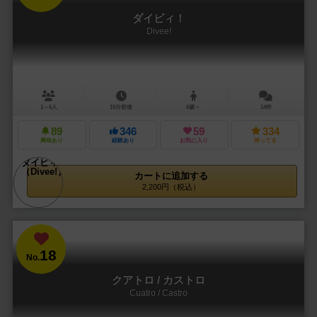
ダイビィ！
Divee!
1～6人
15分前後
6歳～
14件
89
346
59
334
興味あり
経験あり
お気に入り
持ってる
カートに追加する
2,200円（税込）
18
No.
クアトロ / カストロ
Cuatro / Castro