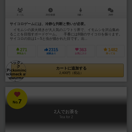
2～7人
20分前後
8歳～
29件
サイコロゲームには、冷静な判断と勢いが必要。
イモムシの炭火焼きが大人気のニワトリ界で、イモムシを沢山集め
ることを目指すボードゲーム。 手番には8個のサイコロを振ります。
サイコロの目は1～5と虫が描かれた目です。出...
271
2315
363
1482
興味あり
経験あり
お気に入り
持ってる
カートに追加する
2,400円（税込）
7
No.
2人でお茶を
Tea for 2