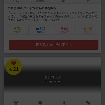
3～6人
30分前後
8歳～
8件
白旗と 強者(つわもの)どもの 賽を振る
「ミノ・ダイス」は3～6人で遊べるダイスxトリックテイキングのゲー
ムです。 6種類の異なるダイスをまず袋から獲得し、いったい自分が何
回勝てるかを予想します。 見事丁度の数...
76
304
62
197
興味あり
経験あり
お気に入り
持ってる
再入荷までお待ち下さい
21
No.
ドラゴミノ
Dragomino