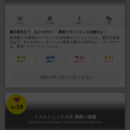
3～5人
10～20分
10歳～
5件
魔王復活まで、あとわずか！ 最速でダンジョンを攻略せよ！
最弱魔王VS勇者のパーティーの非対称ダンジョンバトル。 魔王完全復
活まで、あとわずか！ ダンジョン最奥の魔王を封印せよ！ プレイヤー
は、勇者パーティー１～４人と...
32
88
16
69
興味あり
経験あり
お気に入り
持ってる
通販の取り扱いがありません
10
No.
ミスカトニック大学:禁断の蔵書
Miskatonic University: The Restricted Collection