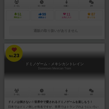
2～6人
15～30分
10歳～
2件
51
99
11
87
興味あり
経験あり
お気に入り
持ってる
通販の取り扱いがありません
23
No.
ドミノゲーム・メキシカントレイン
Dominoes Mexican Train
2～8人
15～60分
8歳～
5件
ドミノは倒さない！世界中で愛されるドミノゲームを楽しもう！
日本ではドミノ倒しが有名ですが、世界ではトランプのようにいろい