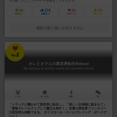
メの島」としてフレーバーを変えてリメイクさ...
59
174
24
79
興味あり
経験あり
お気に入り
持ってる
通販の取り扱いがありません
2
No.
オレとオマエの異世界転生Reboot
Me and you in another world reincarnation reboot
1～4人
45～90分
12歳～
5件
「トラックに轢かれて異世界に転生し」 「美しい女神様に頼まれて」
「冒険でレベルアップして魔王を倒す！」 定番の異世界ファンタジー
三段活用を体験できる、 ダイスロール・ロールプレイング・ボードゲ
ーム！