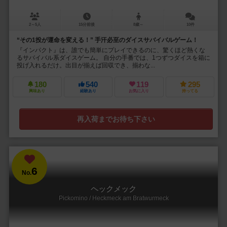
2～5人
15分前後
8歳～
10件
“その1投が運命を変える！” 手汗必至のダイスサバイバルゲーム！
『インパクト』は、誰でも簡単にプレイできるのに、驚くほど熱くな
るサバイバル系ダイスゲーム。 自分の手番では、1つずつダイスを箱に
投げ入れるだけ。出目が揃えば回収でき、揃わな...
180
540
119
295
興味あり
経験あり
お気に入り
持ってる
再入荷までお待ち下さい
6
No.
ヘックメック
Pickomino / Heckmeck am Bratwurmeck