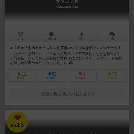
オネズミ算
Onezumi Zan
2～5人
15分前後
8歳～
3件
めくるか？やめるか？スリルと度胸のシンプルなギャンブルゲーム！
このゲームは77spieleで『木馬と英雄』『天下鳴動』などを制作され
た与儀新一さんと長谷川登鯉の共作作品になります。 そのカード枚数
と同じ数が書かれた、1から10までの数...
12
53
3
55
興味あり
経験あり
お気に入り
持ってる
通販の取り扱いがありません
15
No.