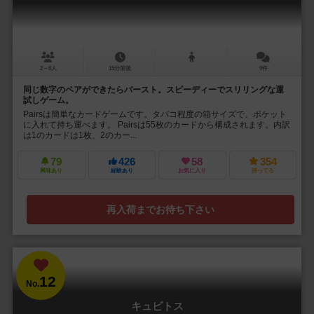
2～8人
15分前後
9件
同じ数字のペアができたらバースト。スピーディーでスリリングな運
試しゲーム。
Pairsは簡単なカードゲームです。タバコ程度の箱サイズで、ポケット
に入れて持ち運べます。 Pairsは55枚のカードから構成されます。内訳
は1のカードは1枚、2のカー...
79
426
58
354
興味あり
経験あり
お気に入り
持ってる
再入荷までお待ち下さい
12
No.
キュビトス