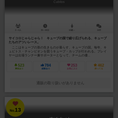
Cubitos
2～4人
30～60分
10歳～
16件
サイコロじゃらじゃら！ キューブの国で繰り広げられる、キューブ
たちのアツいレース。
ここはキューブの形の生きものが暮らす、キューブの国。毎年、キ
ュビトス・チャンピオンを競うキューブ・カップが行われる。プレイ
ヤーは出場ランナー兼サポーターとなって、チームの優...
523
784
253
462
興味あり
経験あり
お気に入り
持ってる
通販の取り扱いがありません
13
No.