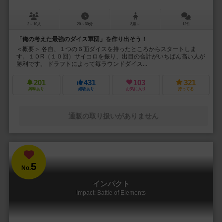
2～10人
20～30分
8歳～
12件
「俺の考えた最強のダイス軍団」を作り出そう！
＜概要＞ 各自、１つの６面ダイスを持ったところからスタートしま
す。１０R（１０回）サイコロを振り、出目の合計がいちばん高い人が
勝利です。 ドラフトによって毎ラウンドダイス...
201
431
103
321
興味あり
経験あり
お気に入り
持ってる
通販の取り扱いがありません
5
No.
インパクト
Impact: Battle of Elements