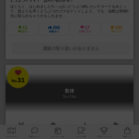
どうぶつゲット！ はやいものがち！
ぼくちく、はじめました‼︎いっぱいどうぶつ飼いたい‼︎ カードをめくっ
て、誰よりも早くどうぶつのコマをゲットしよう。 でも、油断は禁物‼︎
先に取られちゃうかもしれませ...
11
266
17
531
興味あり
経験あり
お気に入り
持ってる
通販の取り扱いがありません
31
No.
数律
Su ri tsu
1～5人
15～20分
6歳～
4件