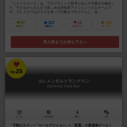
『ニャイスコード』は、プログラミング思考とねこの可愛さが融合し
た、子どもから大人まで楽しめる対戦型アクションパズルゲームで
す。プレイヤーはダイスを使って行動をプログラムし、自...
57
107
15
117
興味あり
経験あり
お気に入り
持ってる
再入荷までお待ち下さい
25
No.
エレメンタルトランクマン
Elemental Trunk Man
2～4人
45分前後
8歳～
4件
「手駒ビルド」×「ロールアクション」×「配置」の新感覚ゲーム！