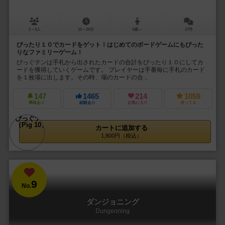
2～8人
15～20分
6歳～
27件
ぴったり１０でカードをゲット！はじめてのボードゲームにもぴった
りなファミリーゲーム！
ぴっぐテンは手札から出されたカードの合計をぴったり１０にしてカ
ードを獲得していくゲームです。 プレイヤーは手番毎に手札のカード
を１枚場に出します。その時、場のカードの合...
147
1465
214
1059
興味あり
経験あり
お気に入り
持ってる
カートに追加する
1,800円（税込）
9
No.
ダンジョニング
Dungeoning