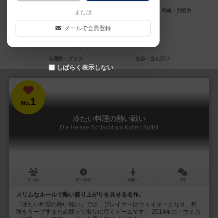
または
メールで会員登録
しばらく表示しない
1
No.
冷たい料理の熱い戦い
Die Heisse Schlacht am Kalten Buffet
2～6人
20～30分
10歳～
2件
スリムなルールで熱い盛り上がりを見せる名作。
「冷たい料理の熱い戦い」では、プレイヤーはウェイターとなり、料
理をサーブするため競って取りに行くゲームです。 2014年に「ウミガ