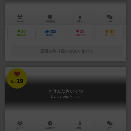
2～4人
20分前後
8歳～
3件
30
203
33
61
興味あり
経験あり
お気に入り
持ってる
通販の取り扱いがありません
19
No.
きけんなさいくつ
Dangerous Mining
2～4人
15分前後
10歳～
5件