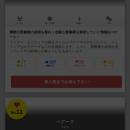
2～5人
30～45分
13歳～
4件
禁断の図書館の深淵を探れ！危険な禁書庫を探求していく我慢比べゲ
ーム！
ライナー・クニツィアの贈るクトゥルフテーマのチキンレース。 クニ
ツィアなのでテーマは二の次感あります。 しかし、禁書庫の深淵を巡
っていく中の好奇心が命とりになるみたいなゲ...
77
187
20
151
興味あり
経験あり
お気に入り
持ってる
再入荷までお待ち下さい
11
No.
ペアーズ
Pairs