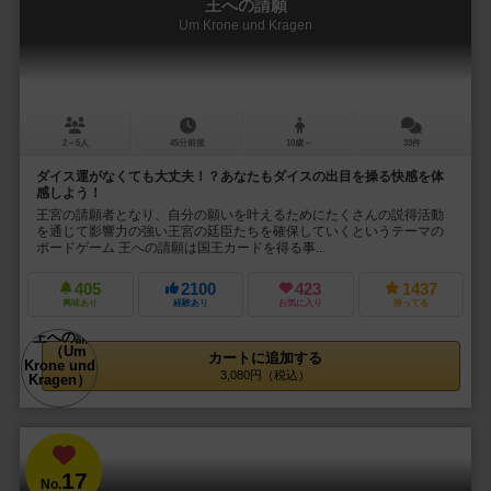
王への請願
Um Krone und Kragen
2～5人
45分前後
10歳～
33件
ダイス運がなくても大丈夫！？あなたもダイスの出目を操る快感を体
感しよう！
王宮の請願者となり、自分の願いを叶えるためにたくさんの説得活動
を通じて影響力の強い王宮の廷臣たちを確保していくというテーマの
ボードゲーム 王への請願は国王カードを得る事...
405
2100
423
1437
興味あり
経験あり
お気に入り
持ってる
カートに追加する
3,080円（税込）
17
No.