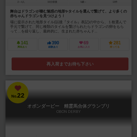
2～4人
15分前後
5歳～
13件
舞台はドラゴンが棲む魅惑の地形✨タイルを選んで繋げて、より多くの
赤ちゃんドラゴンを見つけよう！
場に提示された地形タイル(以後『タイル』表記)の中から、１枚選んで
手元で繋げて、同じ種類のタイルを繋げられたらドラゴンの卵をもら
って…を繰り返し、最終的に、生まれた赤ちゃんド...
141
390
69
281
興味あり
経験あり
お気に入り
持ってる
再入荷までお待ち下さい
22
No.
オボンダービー 精霊馬合体グランプリ
OBON DERBY