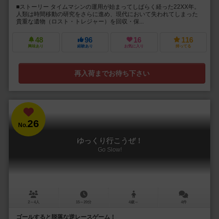
■ストーリー タイムマシンの運用が始まってしばらく経った22XX年。
人類は時間移動の研究をさらに進め、現代において失われてしまった
貴重な遺物（ロスト・トレジャー）を回収・保...
48
96
16
116
興味あり
経験あり
お気に入り
持ってる
再入荷までお待ち下さい
26
No.
ゆっくり行こうぜ！
Go Slow!
2～4人
15～20分
4歳～
4件
ゴールすると脱落な逆レースゲーム！