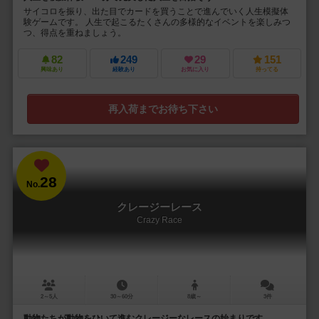
サイコロを振り、出た目でカードを買うことで進んでいく人生模擬体
験ゲームです。 人生で起こるたくさんの多様的なイベントを楽しみつ
つ、得点を重ねましょう。
82
249
29
151
興味あり
経験あり
お気に入り
持ってる
再入荷までお待ち下さい
28
No.
クレージーレース
Crazy Race
2～5人
30～60分
8歳～
3件
動物たちが動物をひいて進むクレージーなレースの始まりです。