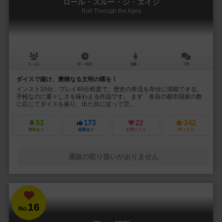
ロール・スルー・ジ・エイジ
Roll Through the Ages
1～4人
30～45分
8歳～
7件
ダイスで築け、豊穣なる文明の曙を！
インスト10分、プレイ40分程度で、歴史の奔流を存分に堪能できる、
手軽なのに重々しさを味わえる作品です。 まず、各自の都市国家の数
に応じてダイスを振り、出た目に従って労...
53
173
22
142
興味あり
経験あり
お気に入り
持ってる
通販の取り扱いがありません
16
No.