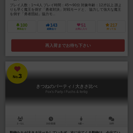
プレイ人数：1〜4人 プレイ時間：45〜90分 対象年齢：12才以上 誰よ
りも早く魔王を倒す「勇者対決」対戦モードと、 協力して強大な魔王
を倒す「勇者団結」協力モ...
100
143
51
217
興味あり
経験あり
お気に入り
持ってる
再入荷までお待ち下さい
3
No.
きつねのパーティ / 大きさ比べ
Fox's Party / Fuchs & fertig
2～5人
10分前後
6歳～
10件
動物たちが大きさ比べをしているぞ。次に出てくる動物は、今出てい