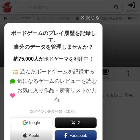
ログイン
閉じる
ボドゲーマTOP
ボードゲームの検索
マドリイズムの通販/商品詳細
作品
ボードゲームのプレイ履歴を記録し
て、
マドリイズム
自分のデータを管理しませんか？
次のおすすめボードゲーム
約75,000人
がボドゲーマを利用中！
遊んだボードゲームを記録する
6
5
21
トップ
画像
動画
レビュー
カフェ
気になるゲームのレビューを読む
『マドリイズム』が好きな方へのおすすめ
お気に入り作品・所有リストの共
このゲームのトップページで投票された「プレイ感の評価」をもとに、傾向
有
が近いボードゲームをランキング形式で紹介します。
※リストには一定の投票数がある作品のみを表示しています
ログイン / 会員登録（10秒）
Google
X
Apple
Facebook