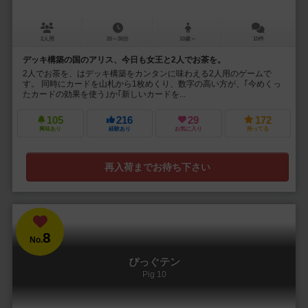
2人用
20～30分
10歳～
10件
デッキ構築の国のアリス、今日も女王と2人でお茶を。
2人でお茶を、はデッキ構築をカンタンに味わえる2人用のゲームで
す。 同時にカードを山札から1枚めくり、数字の高い方が、｢今めくっ
たカードの効果を使う｣か｢新しいカードを...
105
216
29
172
興味あり
経験あり
お気に入り
持ってる
再入荷までお待ち下さい
8
No.
ぴっぐテン
Pig 10