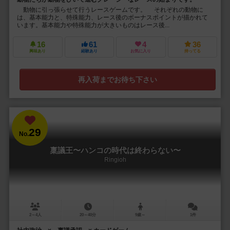
動物に引っ張らせて行うレースゲームです。 それぞれの動物に
は、基本能力と、特殊能力、レース後のボーナスポイントが描かれて
います。基本能力や特殊能力が大きいものはレース後...
16
61
4
36
興味あり
経験あり
お気に入り
持ってる
再入荷までお待ち下さい
29
No.
稟議王〜ハンコの時代は終わらない〜
Ringioh
2～4人
20～40分
9歳～
1件