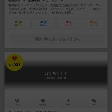
社内政治 × 稟議承認 × カードゲーム
世界的なパンデミックにより、先進的な企業は相次いでテレワークへ
と踏み切る中、私達の会社は、未だにハンコを回していた…… 向かう
べき他社の姿も見えないまま、社内政治に時間...
30
38
4
47
興味あり
経験あり
お気に入り
持ってる
通販の取り扱いがありません
30
No.
ぼくちく！！
Stockbreeding
2～6人
5分前後
8歳～
9件