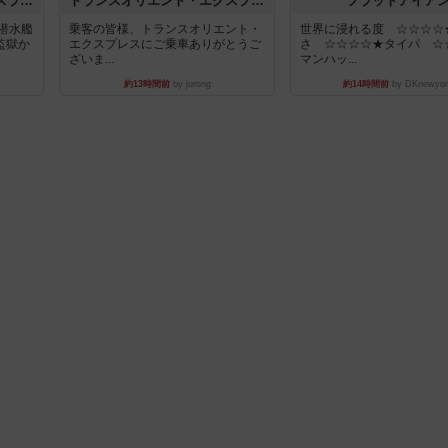
キャプテン・フリップ：イスラ・ボンバ
トランスオリエント・エクスプレス
フラットアイア
潜水艦
乗客の皆様、トランスオリエント・
世界に浸れる度 ☆☆☆☆
監獄か
エクスプレスにご乗車ありがとうご
さ ☆☆☆☆★タイパ ☆
ざいま...
マンハッ...
約13時間前
by jurong
約14時間前
by DKnewyor