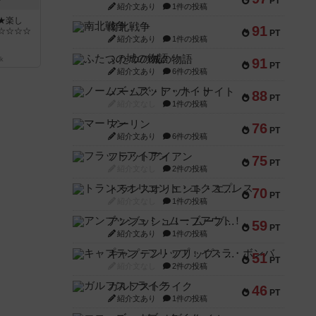
ン
PT
紹介文あり
1件の投稿
★楽し
南北戦争
91
☆☆☆☆
PT
紹介文あり
1件の投稿
ふたつの城の物語
k
91
PT
紹介文あり
6件の投稿
ノームズ・アット・ナイト
88
PT
紹介文なし
1件の投稿
マーリン
76
PT
紹介文あり
6件の投稿
フラットアイアン
75
PT
紹介文なし
2件の投稿
トランスオリエント・エクスプレス
70
PT
紹介文なし
1件の投稿
アンブッシュ！：ムーブアウト！
59
PT
紹介文あり
1件の投稿
キャプテン・フリップ：イスラ・ボンバ
51
PT
紹介文なし
2件の投稿
ガルフストライク
46
PT
紹介文あり
1件の投稿