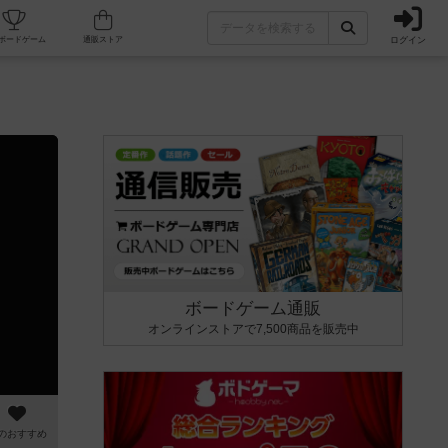
ログイン
カフェ/店舗
人気ボードゲーム
通販ストア
ボードゲーム通販
オンラインストアで7,500商品を販売中
のおすすめ