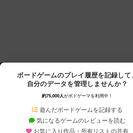
ボードゲームのプレイ履歴を記録して
自分のデータを管理しませんか？
約75,000人
がボドゲーマを利用中！
ボドゲーマTOP
ボードゲーム通販
遊んだボードゲームを記録する
気になるゲームのレビューを読む
ボードゲームを検索する
新作・再入荷情報
お気に入り作品・所有リストの共有
ボードゲームの新着レビュー
定番ボードゲームの通販