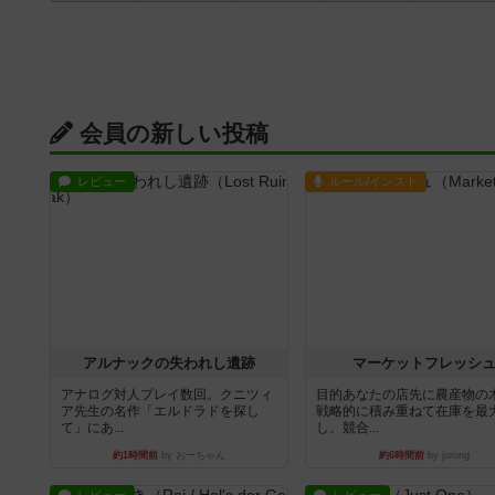
会員の新しい投稿
レビュー
ルール/インスト
アルナックの失われし遺跡
マーケットフレッシ
アナログ対人プレイ数回。クニツィ
目的あなたの店先に農産物の
ア先生の名作「エルドラドを探し
戦略的に積み重ねて在庫を最
て」にあ...
し、競合...
約1時間前
by おーちゃん
約6時間前
by jurong