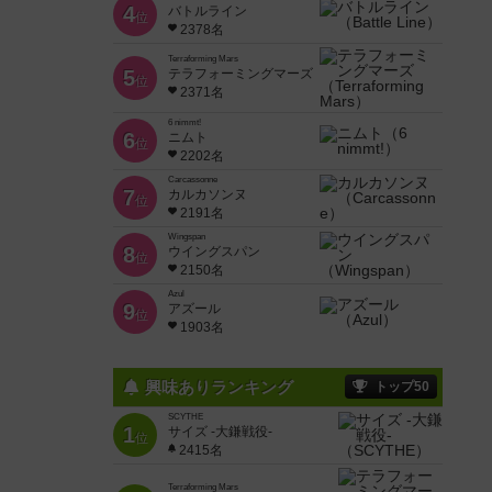
4
バトルライン
位
2378名
Terraforming Mars
5
テラフォーミングマーズ
位
2371名
6 nimmt!
6
ニムト
位
2202名
Carcassonne
7
カルカソンヌ
位
2191名
Wingspan
8
ウイングスパン
位
2150名
Azul
9
アズール
位
1903名
興味ありランキング
トップ50
SCYTHE
1
サイズ -大鎌戦役-
位
2415名
Terraforming Mars