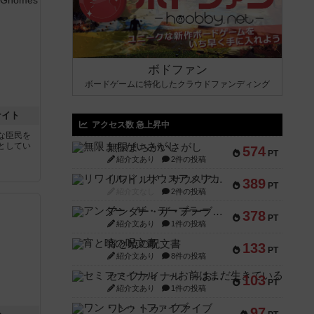
ボドファン
ボードゲームに特化したクラウドファンディング
ナイト
アクセス数 急上昇中
な臣民を
としてい
無限まちがいさがし
574
PT
紹介文あり
2件の投稿
リワイルド：サウスアメリカ
389
PT
紹介文なし
2件の投稿
アンダー・ザ・テーブラー
378
PT
紹介文あり
1件の投稿
宵と暁の呪文書
133
PT
紹介文あり
8件の投稿
セミファイナル ～お前はまだ生きている～
103
PT
紹介文あり
1件の投稿
ワン・トゥ・ファイブ
97