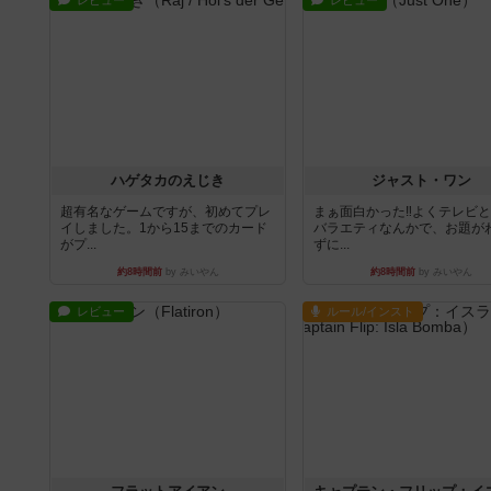
レビュー
レビュー
ハゲタカのえじき
ジャスト・ワン
超有名なゲームですが、初めてプレ
まぁ面白かった‼️よくテレビ
イしました。1から15までのカード
バラエティなんかで、お題が
がプ...
ずに...
約8時間前
by みいやん
約8時間前
by みいやん
レビュー
ルール/インスト