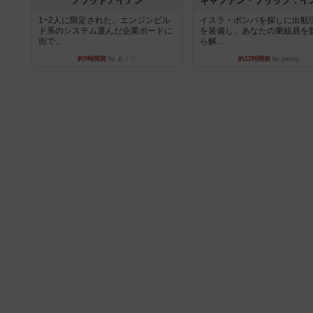
フラットアイアン
1~2人に限定された、エンジンビル
イスラ・ボンバを探しに出航!
ド系のシステム選んだ企業ボードに
を装備し、あなたの乗組員を
街で...
ら解...
約9時間前
by あくり
約12時間前
by jurong