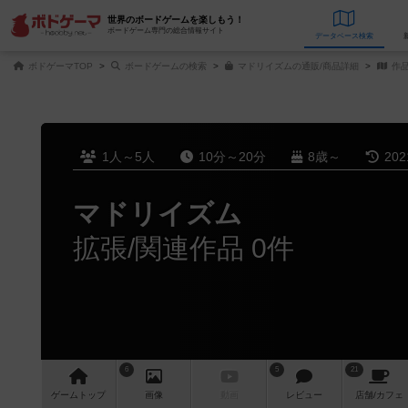
世界のボードゲームを楽しもう！
ボードゲーム専門の総合情報サイト
データベース
検
ボドゲーマTOP
ボードゲームの検索
マドリイズムの通販/商品詳細
作
1人～5人
10分～20分
8歳～
20
マドリイズム
拡張/関連作品 0件
6
5
21
ゲーム
トップ
画像
動画
レビュー
店舗/
カフェ