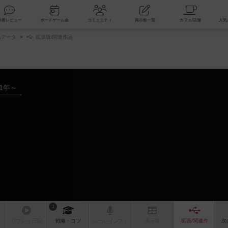
索
新着レビュー
ボードゲーム会
コミュニティ
掲示板一覧
品データ
拡張版/関連作品
21年～
1
リプレイ
日記
戦略
・コツ
ルール
/インスト
掲示板
拡張/関連
作
次