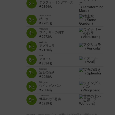
2
テラフォーミングマーズ
位
2394名
Stone Garden
3
枯山水
位
2281名
Viticulture
4
ワイナリーの四季
位
2272名
Agricola
5
アグリコラ
位
2120名
Azul
6
アズール
位
2034名
Splendor
7
宝石の煌き
位
2028名
Wingspan
8
ウイングスパン
位
2006名
7 Wonders
9
世界の七不思議
位
1919名
※Apple、Apple のロゴ は、米国および他の国々で登録された