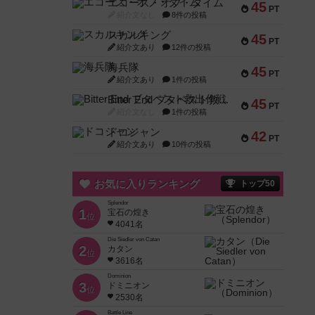
エコーズ・オブ・タイム
45
PT
紹介文なし
8件の投稿
スカルキング
45
PT
紹介文あり
12件の投稿
海兵隊
45
PT
紹介文あり
1件の投稿
Bitter End ブタペスト救出作戦
45
PT
紹介文なし
1件の投稿
ドコジャン
42
PT
紹介文あり
10件の投稿
お気に入りランキング
トップ50
Splendor
1
宝石の煌き
位
4041名
Die Siedler von Catan
2
カタン
位
3616名
Dominion
3
ドミニオン
位
2530名
Battle Line