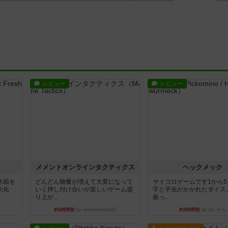
レビュー
レビュー
ュ
メメントオンラインタクティクス
ヘックメック
木箱を
どんどん物量が増えて大変になって
サイコロゲームです1から
大化
いく押し付け合いが楽しいゲーム盛
字と芋虫がかかれたダイス
り上が...
振っ...
約6時間前
by nekomanma222
約8時間前
by みいやん