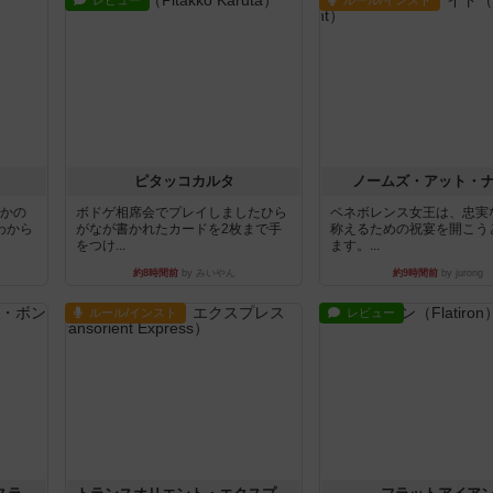
レビュー
ルール/インスト
ピタッコカルタ
ノームズ・アット・
とかの
ボドゲ相席会でプレイしましたひら
ベネボレンス女王は、忠実
わから
がなが書かれたカードを2枚まで手
称えるための祝宴を開こう
をつけ...
ます。...
約8時間前
by みいやん
約9時間前
by jurong
ルール/インスト
レビュー