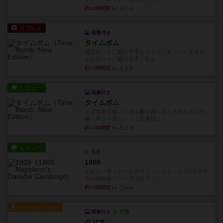
約14時間前
by おとん
リプレイ
画像付き
タイムボム
僕はホントに嘘が下手なようで、すぐバレますみ
んなホント、嘘が上手ですよ...
約14時間前
by あまる
レビュー
画像付き
タイムボム
まず簡単で軽い！大人数で遊べる！それなのに小
箱！何より楽しい！！正体隠...
約14時間前
by あまる
レビュー
充実
1809
ケビン・ザッカーがデザインした１ヘクス=２マイ
ルの戦役級シリーズは以下...
約14時間前
by Chaco
ルール/インスト
画像付き
充実
クマタ