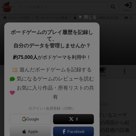
ログイン
閉じる
ボドゲーマTOP
ボードゲームの検索
マドリイズムの通販/商品詳細
作品
ボードゲームのプレイ履歴を記録し
て、
マドリイズム
自分のデータを管理しませんか？
5件のレビュー
約75,000人
がボドゲーマを利用中！
遊んだボードゲームを記録する
6
5
21
トップ
画像
動画
レビュー
カフェ
気になるゲームのレビューを読む
お気に入り作品・所有リストの共
神
461名
0名
有
ログイン / 会員登録（10秒）
オグランド
（Oguland）
ボードゲームを1,000個以上持っているユーザ
Google
X
ー視点で良かった点と悪かった点の両面から紹
介します！マドリイズムは、自分の目標の設備
Apple
Facebook