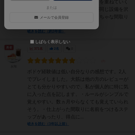
が最大になるようにマドリカードを重ねていく
または
カードゲームです！目標の設定が同じ設備を沢
山作ることなので、必ずめちゃくちゃな間取り
メールで会員登録
が出来上がっていく...
続きを読む（約3年前）
しばらく表示しない
勇者
371名
2名
0
永翔
ボドゲ経験値は低い自分なりの感想です。2人
でプレイしました。大筋は他の方のレビューが
とても分かりやすいので、私が個人的に特に気
に入った点を記します。・ルールがシンプルで
覚えやすい。数ヵ月やらなくても覚えていられ
そう。・仕上がった間取りに名前をつけるステ
ップがあったり、得点に...
続きを読む（3年以上前）