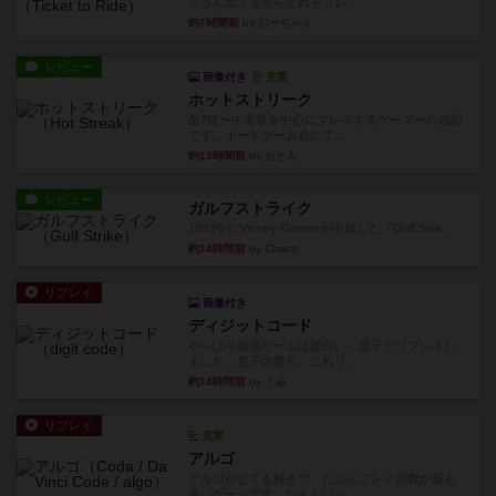
くさん出てるからどれをプレ...
約7時間前
by おーちゃん
レビュー
画像付き
充実
ホットストリーク
星7軽〜中量級を中心にプレイするゲーマーの感想
です。ボードゲーム会にて...
約13時間前
by おとん
レビュー
ガルフストライク
1983年にVictory Gamesが出版した『Gulf Strik...
約14時間前
by Chaco
リプレイ
画像付き
ディジットコード
やっぱり論理ゲームは面白い。息子とリプレイし
ました。息子の勝ち。これリ...
約14時間前
by くみ
リプレイ
充実
アルゴ
アルゴがとても好きで、たぶんプレイ回数が最も
多いゲームです。なんといっ...