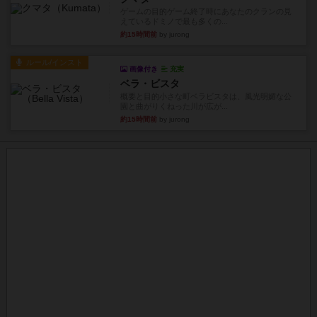
ゲームの目的ゲーム終了時にあなたのクランの見
えているドミノで最も多くの...
約15時間前
by jurong
ルール/インスト
画像付き
充実
ベラ・ビスタ
概要と目的小さな町ベラビスタは、風光明媚な公
園と曲がりくねった川が広が...
約15時間前
by jurong