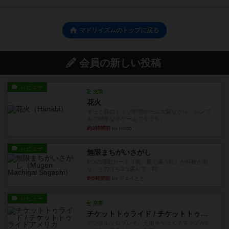
マドリイズムのトップに戻る
会員の新しい投稿
レビュー
充実
花火
ずっと前のドイツ年間ゲーム大賞ながら、シンプ
ルで簡単な小ゲームで今でも...
約3時間前
by tamio
レビュー
無限まちがいさがし
6つの場面カード（表、裏で違う絵）が何枚かあ
り、そのうち3つ選んで、同...
約5時間前
by ジェイとと
レビュー
充実
チケットトゥライド / チケットトゥライドアメリカ
デジタルソロプレイ。元祖チケライ？マップがた