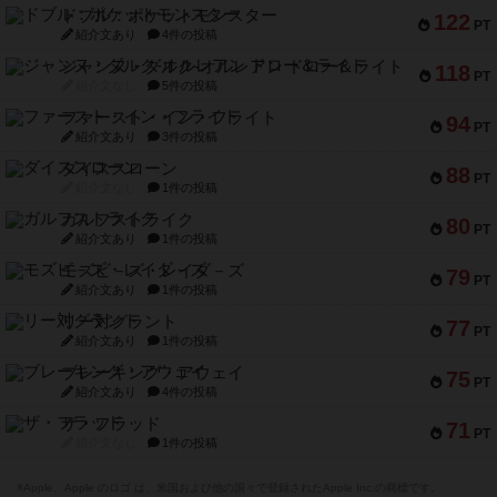
ドブル：ポケットモンスター
122
PT
紹介文あり
4件の投稿
ジャンヌ・ダルク-オルレアン ドロー＆ライト
118
PT
紹介文なし
5件の投稿
ファースト・イン・フライト
94
PT
紹介文あり
3件の投稿
ダイススローン
88
PT
紹介文なし
1件の投稿
ガルフストライク
80
PT
紹介文あり
1件の投稿
モズビ－ズ・レイダ－ズ
79
PT
紹介文あり
1件の投稿
リー対グラント
77
PT
紹介文あり
1件の投稿
ブレーキング・アウェイ
75
PT
紹介文あり
4件の投稿
ザ・フラッド
71
PT
紹介文なし
1件の投稿
※Apple、Apple のロゴ は、米国および他の国々で登録されたApple Inc.の商標です。