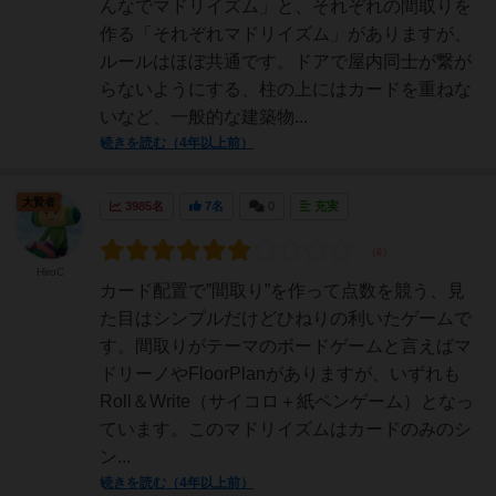
んなでマドリイズム」と、それぞれの間取りを
作る「それぞれマドリイズム」がありますが、
ルールはほぼ共通です。ドアで屋内同士が繋が
らないようにする、柱の上にはカードを重ねな
いなど、一般的な建築物...
続きを読む（4年以上前）
大賢者
3985名
7名
0
充実
HiroC
カード配置で”間取り”を作って点数を競う、見
た目はシンプルだけどひねりの利いたゲームで
す。間取りがテーマのボードゲームと言えばマ
ドリーノやFloorPlanがありますが、いずれも
Roll＆Write（サイコロ＋紙ペンゲーム）となっ
ています。このマドリイズムはカードのみのシ
ン...
続きを読む（4年以上前）