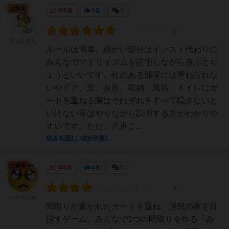
大賢者
436名
2名
0
きょんきち
ルールは簡単。細かい部分はインスト代わりに
みんなでマドリイズムを説明しながら遊ぶとち
ょうどいいです。柱のある部屋には重ねられな
いやドア、窓、台所、収納、風呂、トイレにカ
ードを重ねる際はそれぞれをすべて隠さないと
いけない等はやりながら説明する方がわかりや
すいです。ただ、正直こ...
続きを読む（約4年前）
大賢者
356名
0名
0
ササニシキ
間取りが書かれたカードを重ね、理想の家を目
指すゲーム。みんなで1つの間取りを作る「み