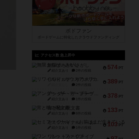
ボドファン
ボードゲームに特化したクラウドファンディング
アクセス数 急上昇中
無限まちがいさがし
574
PT
紹介文あり
2件の投稿
リワイルド：サウスアメリカ
389
PT
紹介文なし
2件の投稿
アンダー・ザ・テーブラー
378
PT
紹介文あり
1件の投稿
宵と暁の呪文書
133
PT
紹介文あり
8件の投稿
セミファイナル ～お前はまだ生きている～
103
PT
紹介文あり
1件の投稿
ワン・トゥ・ファイブ
97