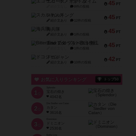
エコーズ・オブ・タイム
45
PT
紹介文なし
8件の投稿
スカルキング
45
PT
紹介文あり
12件の投稿
海兵隊
45
PT
紹介文あり
1件の投稿
Bitter End ブタペスト救出作戦
45
PT
紹介文なし
1件の投稿
ドコジャン
42
PT
紹介文あり
10件の投稿
お気に入りランキング
トップ50
Splendor
1
宝石の煌き
位
4042名
Die Siedler von Catan
2
カタン
位
3616名
Dominion
3
ドミニオン
位
2530名
Battle Line