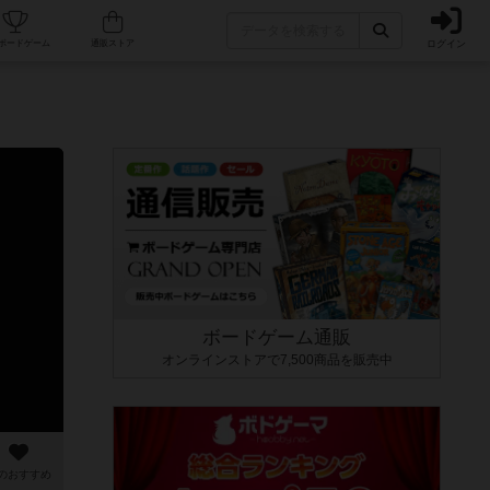
ログイン
カフェ/店舗
人気ボードゲーム
通販ストア
ボードゲーム通販
オンラインストアで7,500商品を販売中
のおすすめ