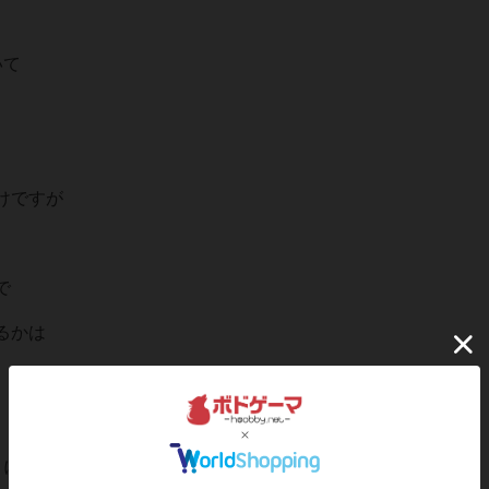
いて
けですが
で
るかは
トに置き