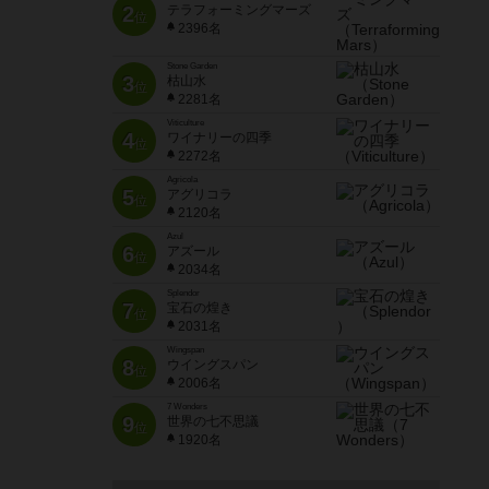
2
テラフォーミングマーズ
位
2396名
Stone Garden
3
枯山水
位
2281名
Viticulture
4
ワイナリーの四季
位
2272名
Agricola
5
アグリコラ
位
2120名
Azul
6
アズール
位
2034名
Splendor
7
宝石の煌き
位
2031名
Wingspan
8
ウイングスパン
位
2006名
7 Wonders
9
世界の七不思議
位
1920名