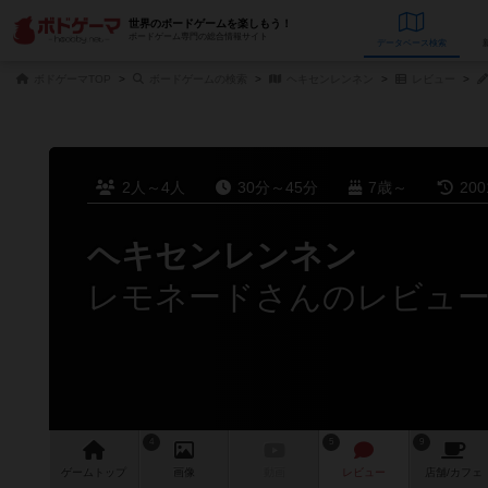
世界のボードゲームを楽しもう！
ボードゲーム専門の総合情報サイト
データベース
検
ボドゲーマTOP
ボードゲームの検索
ヘキセンレンネン
レビュー
2人～4人
30分～45分
7歳～
20
ヘキセンレンネン
レモネードさんのレビュ
4
5
9
ゲーム
トップ
画像
動画
レビュー
店舗/
カフェ