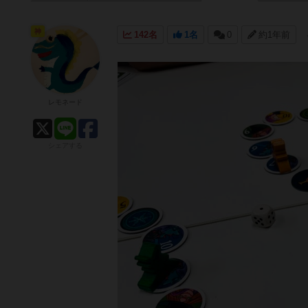
神
142名
1名
0
約1年前
レモネード
シェアする