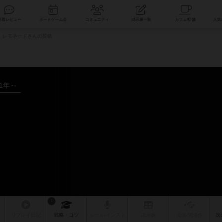
索
新着レビュー
ボードゲーム会
コミュニティ
掲示板一覧
レモネードさんの投稿
01年～
ー
1
リプレイ
日記
戦略
・コツ
ルール
/インスト
掲示板
拡張/関連
作
次