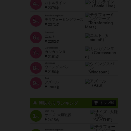
4
バトルライン
位
2379名
Terraforming Mars
5
テラフォーミングマーズ
位
2371名
6 nimmt!
6
ニムト
位
2202名
Carcassonne
7
カルカソンヌ
位
2191名
Wingspan
8
ウイングスパン
位
2150名
Azul
9
アズール
位
1903名
興味ありランキング
トップ50
SCYTHE
1
サイズ -大鎌戦役-
位
2415名
Terraforming Mars