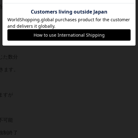
を受取り
じた数分
きます。
ますが
不可能
強制終了