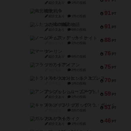
PT
紹介文あり
1件の投稿
南北戦争
91
PT
紹介文あり
1件の投稿
ふたつの城の物語
91
PT
紹介文あり
6件の投稿
ノームズ・アット・ナイト
88
PT
紹介文なし
1件の投稿
マーリン
76
PT
紹介文あり
6件の投稿
フラットアイアン
75
PT
紹介文なし
2件の投稿
トランスオリエント・エクスプレス
70
PT
紹介文なし
1件の投稿
アンブッシュ！：ムーブアウト！
59
PT
紹介文あり
1件の投稿
キャプテン・フリップ：イスラ・ボンバ
51
PT
紹介文なし
2件の投稿
ガルフストライク
46
PT
紹介文あり
1件の投稿