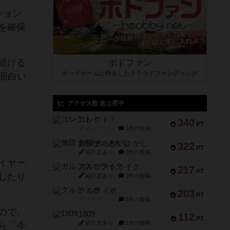
ション
を確保
続ける
ボドファン
ボードゲームに特化したクラウドファンディング
て面白い
アクセス数 急上昇中
コレクト！
340
PT
紹介文なし
1件の投稿
無限まちがいさがし
322
PT
紹介文あり
2件の投稿
イヤー
ガルフストライク
217
PT
したり
紹介文あり
1件の投稿
クルティボ
203
PT
紹介文なし
1件の投稿
ので、
1809
112
PT
紹介文あり
1件の投稿
ら「今