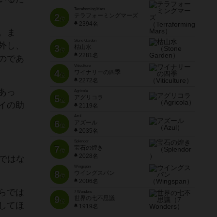
Terraforming Mars
2
テラフォーミングマーズ
位
2394名
。ま
Stone Garden
外し、
3
枯山水
位
2281名
のであ
Viticulture
4
ワイナリーの四季
位
2272名
あっ
Agricola
5
アグリコラ
位
イの助
2119名
Azul
6
アズール
位
2035名
Splendor
7
宝石の煌き
位
2028名
けではな
Wingspan
8
ウイングスパン
位
2006名
らでは
7 Wonders
9
世界の七不思議
位
してほ
1919名