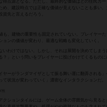
な得点源となる。ただし、最終的な価値はどの住民カー
ため、建設時点では正確な価値が見えないことも多い。
投資先と言えるだろう。
資源価値も、建物の重要性も固定されていない。プレイヤー
ションの価値が変わり、最適な戦略も変化していく。
ないわけではない。しかし、それは展開を決めてしまう
る？」という問いをプレイヤーに投げかけてくるものに
イヤーがランダマイザとして振る舞い運に翻弄される」
って状況が変わっていく」濃密なインタラクションだ。
ズ性
アクションタイルには、ゲーム全体の雰囲気から見ると
骨な直接攻撃要素や、処理がやや複雑なものも含まれて