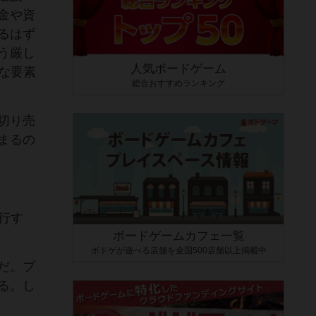
金や資
るはず
う厳し
人気ボードゲーム
きな要素
総合おすすめランキング
切り売
まるの
実行す
ボードゲームカフェ一覧
ボドゲが遊べる店舗を全国500店舗以上掲載中
だ。プ
る。し