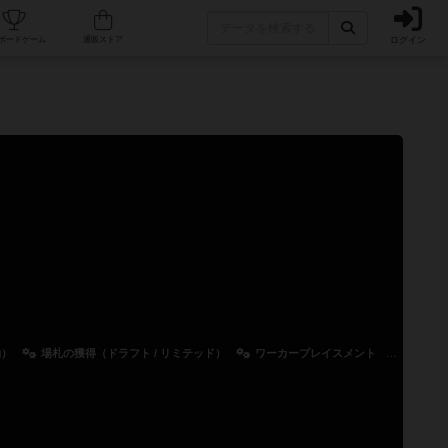
ログイン
カフェ/店舗
人気ボードゲーム
通販ストア
動）
場札の獲得（ドラフト / リミテッド）
ワーカープレイスメント
ロンデ