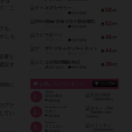
できな
て、こ
ギャンブラー
58
PT
紹介文なし
2件の投稿
Bitter End ブタペスト救出作戦
52
PT
紹介文なし
1件の投稿
でも、
ラピード
かしも
46
PT
紹介文なし
1件の投稿
ザ・フラッフィー・ライト
44
PT
紹介文なし
0件の投稿
必要と
ふたつの城の物語
39
建設す
PT
紹介文あり
6件の投稿
お気に入りランキング
トップ50
同時に
Splendor
1
宝石の煌き
位
4040名
のアク
Die Siedler von Catan
2
カタン
してい
位
3616名
Dominion
3
ドミニオン
位
2528名