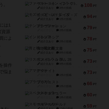
ファースト・イン・フライト
う。
108
PT
紹介文あり
3件の投稿
モズビ－ズ・レイダ－ズ
94
PT
紹介文あり
1件の投稿
には1
テンプテーション
79
PT
紹介文なし
2件の投稿
ば資源
インドネシア
買によ
78
PT
紹介文あり
2件の投稿
。
宵と暁の呪文書
75
PT
紹介文あり
8件の投稿
。
リスボン・トラム 28
73
PT
紹介文あり
9件の投稿
を操作
アマナイト
で悩ま
73
PT
紹介文なし
1件の投稿
ブラヴェスト
66
PT
紹介文なし
1件の投稿
スペクタキュラー
60
PT
紹介文なし
1件の投稿
スモールワールド
59
PT
紹介文あり
13件の投稿