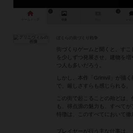
1
1
ゲーム
トップ
画像
動画
レビ
ぼくらの街づくり戦争
街づくりゲームと聞くと、すこ
を少しずつ発展させ、建物を増
つ人も多いだろう。
しかし、本作「Grinivil」
で、厳しさすらも感じられる。
この街で起こることの殆どは、
も、得点源の魅力も、すべてがプレ
特徴は、このすべてにおいて徹
プレイヤーが行う主な仕事は、