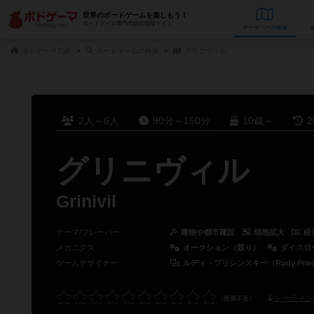
世界のボードゲームを楽しもう！
ボードゲーム専門の総合情報サイト
データベース
検
ボドゲーマTOP
ボードゲームの検索
グリニヴィル
2人～6人
90分～150分
10歳～
2
グリニヴィル
Grinivil
テーマ/フレーバー
：
建物や都市建設
領地拡大
経
メカニクス
：
オークション（競り）
ダイスロ
ゲームデザイナー
：
ルディ・プリシンスキー（Rudy Priec
レーティン