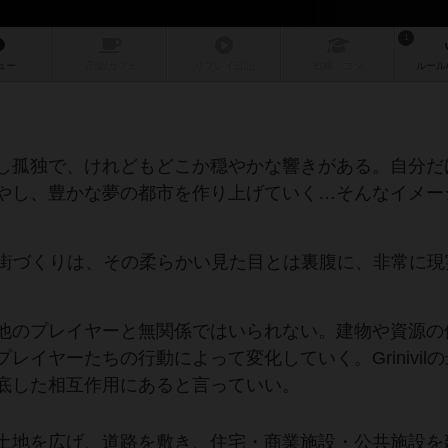
1
ュー
店舗/
カフェ
リプレイ
日記
戦略
・コツ
ルール
し孤独で、けれどもどこか穏やかな響きがある。自分だ
やし、豊かな夢の都市を作り上げていく…そんなイメー
が描く街づくりは、その柔らかい見た目とは裏腹に、非常に
他のプレイヤーと無関係ではいられない。建物や資源の
イヤーたちの行動によって変化していく。Grinivil
底した相互作用にあると言っていい。
土地を広げ、道路を敷き、住宅・商業施設・公共施設を