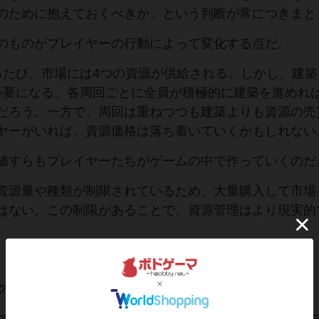
のために抱えておくべきか」という判断が常につきまと
のものがプレイヤーの行動によって変化する点だ。
るたび、市場には4つの資源が供給される。しかし、建築
必要になる。各周回ごとに全員が積極的に建築を進めれ
だろう。一方で、周回は重ねつつも建築よりも資源の売
ヤーがいれば、資源価格は落ち着いていくかもしれない
値すらもプレイヤーたちがゲームの中で作っていくのだ
資源量や種類が制限されているため、大量購入して市場
はない。この制限があることで、資源管理はより現実的
ョンもGrinivilの大きな魅力だ。