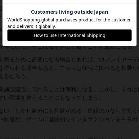
アで構成されるが、基本的には1手番で1フロアしか建設
複数のプレイヤーが共同で完成させることが多い。そし
わらない。
却する権利を得られる。他のプレイヤーが売却した場合
却したプレイヤーから15金を受け取ることができる。し
が得なので、そこは相手を出し抜くことも重要になる。
を売るために必要になる場合もあれば、他プレイヤーが
を得られる場合もある。こちらは住宅に比べると相乗り
えるだろう。
業施設建設に関わることは有利になる。しかし、それは
すい環境を整えることにもなってしまう。
ない。しかし自分にも利益がある」建設のみならず多く
距離感が、ゲームに魅惑的なインタラクションを生み出