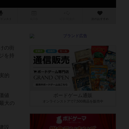
/インスト
掲示板
拡張/関連
作
次のおすすめ
けの街
ジを持
現実的
価値
ボードゲーム通販
オンラインストアで7,500商品を販売中
の最大の
建設