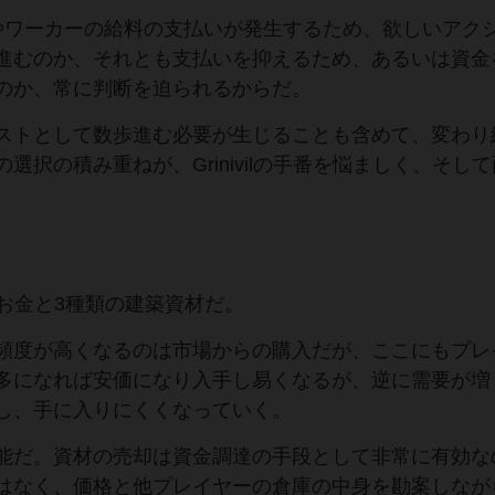
やワーカーの給料の支払いが発生するため、欲しいアク
進むのか、それとも支払いを抑えるため、あるいは資金
のか、常に判断を迫られるからだ。
ストとして数歩進む必要が生じることも含めて、変わり
択の積み重ねが、Grinivilの手番を悩ましく、そし
は、お金と3種類の建築資材だ。
頻度が高くなるのは市場からの購入だが、ここにもプレ
多になれば安価になり入手し易くなるが、逆に需要が増
し、手に入りにくくなっていく。
能だ。資材の売却は資金調達の手段として非常に有効な
はなく、価格と他プレイヤーの倉庫の中身を勘案しなが