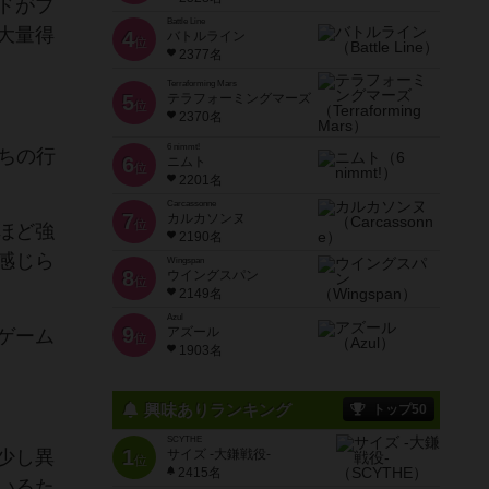
ドがプ
Battle Line
大量得
4
バトルライン
位
2377名
Terraforming Mars
5
テラフォーミングマーズ
位
2370名
6 nimmt!
たちの行
6
ニムト
位
2201名
Carcassonne
7
カルカソンヌ
位
ほど強
2190名
感じら
Wingspan
8
ウイングスパン
位
2149名
Azul
9
アズール
ゲーム
位
1903名
興味ありランキング
トップ50
SCYTHE
1
少し異
サイズ -大鎌戦役-
位
2415名
いるた