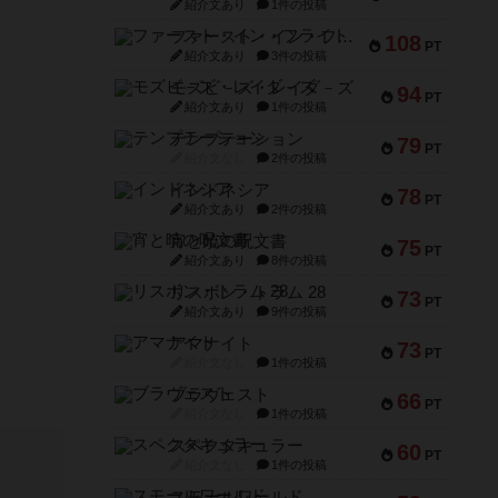
紹介文あり
1件の投稿
ファースト・イン・フライト
108
PT
紹介文あり
3件の投稿
モズビ－ズ・レイダ－ズ
94
PT
紹介文あり
1件の投稿
テンプテーション
79
PT
紹介文なし
2件の投稿
インドネシア
78
PT
紹介文あり
2件の投稿
宵と暁の呪文書
75
PT
紹介文あり
8件の投稿
リスボン・トラム 28
73
PT
紹介文あり
9件の投稿
アマナイト
73
PT
紹介文なし
1件の投稿
ブラヴェスト
66
PT
紹介文なし
1件の投稿
スペクタキュラー
60
PT
紹介文なし
1件の投稿
スモールワールド