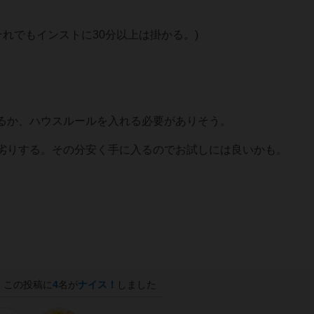
それでもインストに30分以上は掛かる。)
るか、ハウスルールを入れる必要がありそう。
劣りする。その分安く手に入るのでお試しには良いかも。
この投稿に
4
名が
ナイス！
しました