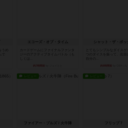
ブ
エコーズ・オブ・タイム
シャット・ザ・ボッ
をうめ
カードゲームにファイナルファンタ
とてもシンプルなダイスゲ
ムで
ジーのアクティブタイムバトル（も
つのダイスを振って、出目
しくは...
自分の...
約7時間前
by ジェイとと
約8時間前
by OSAっち
レビュー
レビュー
ファイアー・ブルズ / 火牛陣
フリップ７