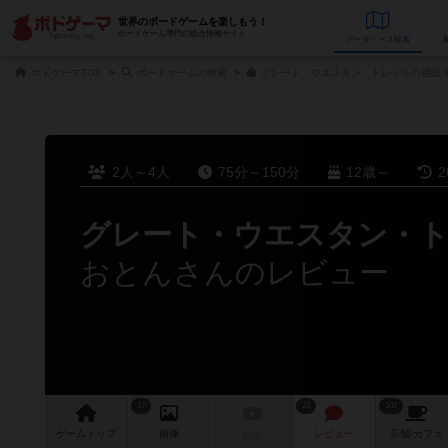
世界のボードゲームを楽しもう！
ボードゲーム専門の総合情報サイト
データベース
検
ボドゲーマTOP
ボードゲームの検索
グレート・ウエスタン・トレイルの通販/
2人～4人
75分～150分
12歳～
2
グレート・ウエスタン・
おとんさんのレビュー
17
23
107
ゲーム
トップ
画像
動画
レビュー
店舗/
カフェ