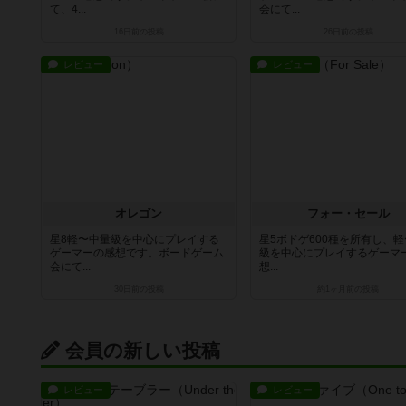
て、4...
会にて...
16日前
の投稿
26日前
の投稿
レビュー
レビュー
オレゴン
フォー・セール
星8軽〜中量級を中心にプレイする
星5ボドゲ600種を所有し、
ゲーマーの感想です。ボードゲーム
級を中心にプレイするゲーマ
会にて...
想...
30日前
の投稿
約1ヶ月前
の投稿
会員の新しい投稿
レビュー
レビュー