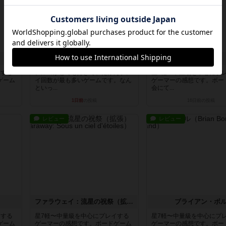
アルゴ
いろはことば
イする
アルゴがとても好きで、たぶんプレ
星7軽〜中量級を中心にプ
ゲーム
イ回数が最も多いゲームです。なん
ゲーマーの感想です。ボー
といっ...
会にて...
1日前
の投稿
16日前
の投稿
レビュー
レビュー
ファラウェイ：流星の祝祭（拡張）
ブライアン・ボ
イする
星7軽〜中量級を中心にプレイする
星7軽〜中量級を中心にプ
ゲーム
ゲーマーの感想です。ボードゲーム
ゲーマーの感想です。ボー