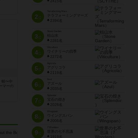
2415名
Terraforming Mars
2
テラフォーミングマーズ
位
2394名
Stone Garden
3
枯山水
位
2281名
Viticulture
4
ワイナリーの四季
位
2272名
Agricola
5
アグリコラ
位
2119名
Azul
、軽〜中
6
アズール
位
ーマーの
2035名
Splendor
7
宝石の煌き
位
2028名
Wingspan
8
ウイングスパン
位
2006名
7 Wonders
9
世界の七不思議
位
1919名