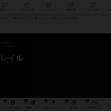
索
新着レビュー
ボードゲーム会
コミュニティ
掲示板一覧
商品詳細
作品データ
レビュー
おとんさんの投稿
016年～
トレイル
2
3
1
4
6
リプレイ
日記
戦略
・コツ
ルール
/インスト
掲示板
拡張/関連
作
次