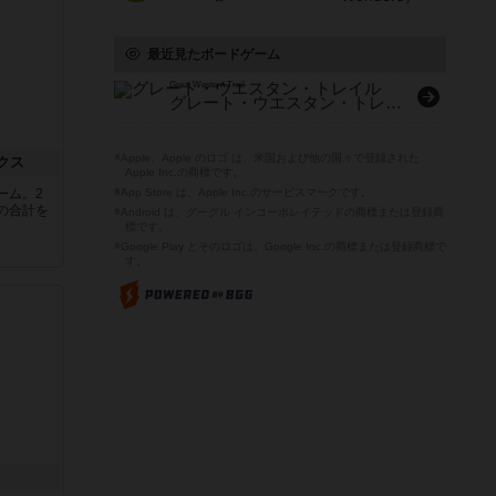
最近見たボードゲーム
Great Western Trail
グレート・ウエスタン・トレイル
※Apple、Apple のロゴ は、米国および他の国々で登録された
クス
Apple Inc.の商標です。
ーム。2
※App Store は、Apple Inc.のサービスマークです。
の合計を
※Android は、グーグル インコーポレイテッドの商標または登録商
標です。
※Google Play とそのロゴは、Google Inc.の商標または登録商標で
す。