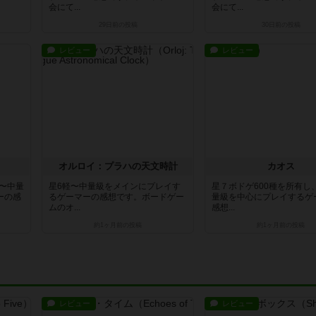
会にて...
会にて...
29日前
の投稿
30日前
の投稿
レビュー
レビュー
オルロイ：プラハの天文時計
カオス
軽〜中量
星6軽〜中量級をメインにプレイす
星７ボドゲ600種を所有し
ーの感
るゲーマーの感想です。ボードゲー
量級を中心にプレイするゲ
ムのオ...
感想...
約1ヶ月前
の投稿
約1ヶ月前
の投稿
レビュー
レビュー