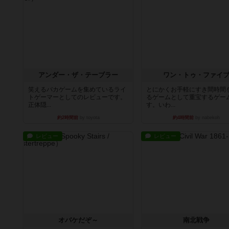
アンダー・ザ・テーブラー
ワン・トゥ・ファイ
笑えるバカゲームを集めているライ
とにかくお手軽にすき間時間
トゲーマーとしてのレビューです。
るゲームとして重宝するゲー
正体隠...
す。いわ...
約2時間前
by toyota
約4時間前
by nabekoh
レビュー
レビュー
オバケだぞ～
南北戦争