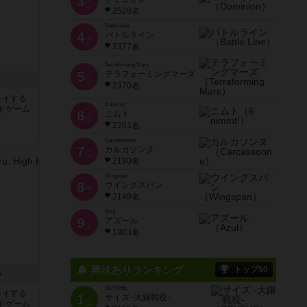
3
位
2528名
Battle Line
4
バトルライン
位
2377名
Terraforming Mars
5
テラフォーミングマーズ
位
2370名
レイする
6 nimmt!
ドゲーム
6
ニムト
位
2201名
Carcassonne
7
カルカソンヌ
位
2190名
Wingspan
8
ウイングスパン
位
2149名
Azul
9
アズール
位
1903名
興味ありランキング
トップ50
ル
SCYTHE
レイする
1
サイズ -大鎌戦役-
位
ドゲーム