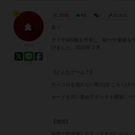
神
370名
4名
0
約1年前
星７
ボドゲ400種を所有し、軽〜中量級
おとん
びました。2025年２月
シェアする
【どんなゲーム？】
サイコロを使わない双六(すごろく)タ
カードを買い集めてデッキを構築しつ
【感想】
初版で拡張無しだと、さすがにゲーム