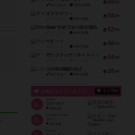
59
PT
紹介文あり
13件の投稿
ギャンブラー
58
PT
紹介文なし
2件の投稿
Bitter End ブタペスト救出作戦
52
PT
紹介文なし
1件の投稿
ラピード
46
PT
紹介文なし
1件の投稿
ザ・フラッフィー・ライト
44
PT
紹介文なし
0件の投稿
ふたつの城の物語
39
PT
紹介文あり
6件の投稿
お気に入りランキング
トップ50
Splendor
1
宝石の煌き
位
4040名
Die Siedler von Catan
2
カタン
位
3616名
Dominion
ドミニオン