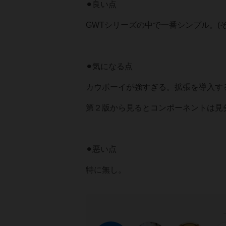
⚫︎良い点
GWTシリーズの中で一番シンプル。(
⚫︎気になる点
カウボーイが強すぎる。拡張を導入す
第２版から見るとコンポーネントは見
⚫︎悪い点
特に無し。