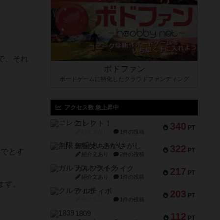
で、それ
ボドファン
ボードゲームに特化したクラウドファンディング
アクセス数 急上昇中
コレクト！
340
PT
紹介文なし
1件の投稿
無限まちがいさがし
322
PT
までとす
紹介文あり
2件の投稿
ガルフストライク
217
PT
紹介文あり
1件の投稿
ます。
クルティボ
203
PT
紹介文なし
1件の投稿
1809
112
PT