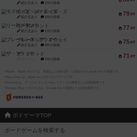
PT
紹介文あり
1件の投稿
モズビ－ズ・レイダ－ズ
79
PT
紹介文あり
1件の投稿
リー対グラント
77
PT
紹介文あり
1件の投稿
ブレーキング・アウェイ
75
PT
紹介文あり
4件の投稿
ザ・フラッド
71
PT
紹介文なし
1件の投稿
※Apple、Apple のロゴ は、米国および他の国々で登録されたApple Inc.の商標です。
※App Store は、Apple Inc.のサービスマークです。
※Android は、グーグル インコーポレイテッドの商標または登録商標です。
※Google Play とそのロゴは、Google Inc.の商標または登録商標です。
ボドゲーマTOP
ボードゲームを検索する