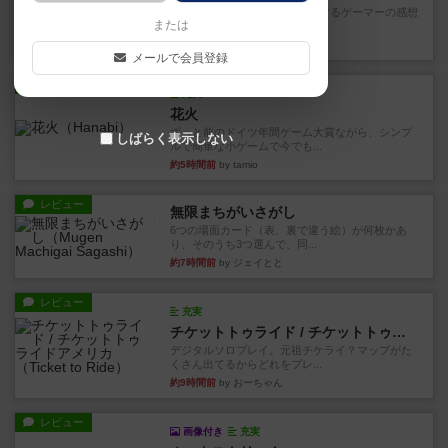
星5軽〜中量級を中心にプレイするゲーマーの感想
または
です。今回はボードゲーム...
約2時間前
by おとん
メールで会員登録
レビュー
充実
花火
ずっと前のドイツ年間ゲーム大賞ながら、シンプ
しばらく表示しない
ルで簡単な小ゲームで今でも...
約5時間前
by tamio
レビュー
無限まちがいさがし
6つの場面カード（表、裏で違う絵）が何枚かあ
り、そのうち3つ選んで、同...
約7時間前
by ジェイとと
レビュー
充実
チケットトゥライド / チケットトゥライドアメリカ
デジタルソロプレイ。元祖チケライ？マップがた
くさん出てるからどれをプレ...
約9時間前
by おーちゃん
レビュー
画像付き
充実