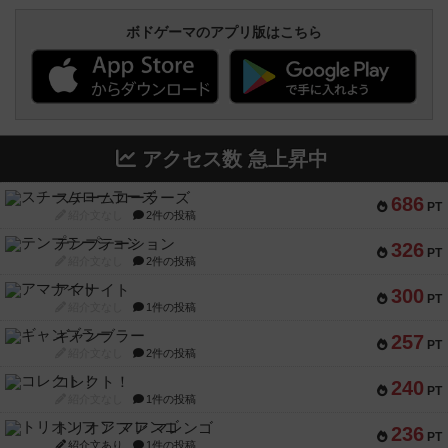
ボドゲーマのアプリ版はこちら
アクセス数 急上昇中
スチームローラーズ
686
PT
紹介文なし
2件の投稿
テンプテーション
326
PT
紹介文なし
2件の投稿
アマナイト
300
PT
紹介文なし
1件の投稿
ギャンブラー
257
PT
紹介文なし
2件の投稿
コレクト！
240
PT
紹介文なし
1件の投稿
トリオンフ ア マレンゴ
236
PT
紹介文あり
1件の投稿