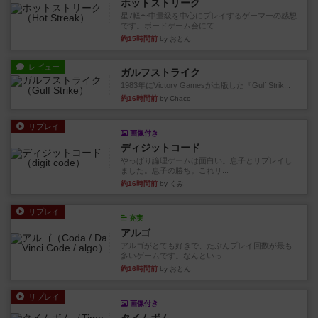
ホットストリーク
星7軽〜中量級を中心にプレイするゲーマーの感想
です。ボードゲーム会にて...
約15時間前
by おとん
レビュー
ガルフストライク
1983年にVictory Gamesが出版した『Gulf Strik...
約16時間前
by Chaco
リプレイ
画像付き
ディジットコード
やっぱり論理ゲームは面白い。息子とリプレイし
ました。息子の勝ち。これリ...
約16時間前
by くみ
リプレイ
充実
アルゴ
アルゴがとても好きで、たぶんプレイ回数が最も
多いゲームです。なんといっ...
約16時間前
by おとん
リプレイ
画像付き