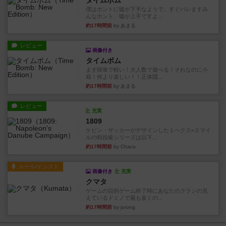
タイムボム
僕はホントに嘘が下手なようで、すぐバレますみ
んなホント、嘘が上手ですよ...
約17時間前
by あまる
レビュー
画像付き
タイムボム
まず簡単で軽い！大人数で遊べる！それなのに小
箱！何より楽しい！！正体隠...
約17時間前
by あまる
レビュー
充実
1809
ケビン・ザッカーがデザインした１ヘクス=２マイ
ルの戦役級シリーズは以下...
約17時間前
by Chaco
ルール/インスト
画像付き
充実
クマタ
ゲームの目的ゲーム終了時にあなたのクランの見
えているドミノで最も多くの...
約17時間前
by jurong