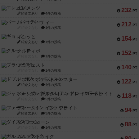
エレメンツ
232
PT
紹介文あり
4件の投稿
バー！パーティー
212
PT
紹介文なし
1件の投稿
ギョッと
154
PT
紹介文あり
1件の投稿
クルティボ
152
PT
紹介文なし
1件の投稿
ブラヴェスト
140
PT
紹介文なし
1件の投稿
ドブル：ポケットモンスター
122
PT
紹介文あり
4件の投稿
ジャンヌ・ダルク-オルレアン ドロー＆ライト
118
PT
紹介文なし
5件の投稿
ファースト・イン・フライト
94
PT
紹介文あり
3件の投稿
ダイススローン
88
PT
紹介文なし
1件の投稿
ガルフストライク
80