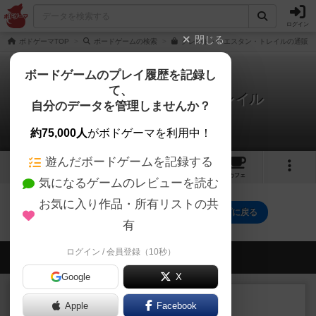
ログイン
閉じる
ボドゲーマTOP
ボードゲームの検索
グレート・ウエスタン・トレイルの通販/
ボードゲームのプレイ履歴を記録し
て、
グレート・ウエスタン・トレイル
自分のデータを管理しませんか？
0件の動画
約75,000人
がボドゲーマを利用中！
遊んだボードゲームを記録する
17
23
107
トップ
画像
動画
レビュー
カフェ
気になるゲームのレビューを読む
お気に入り作品・所有リストの共
グレート・ウエスタン・トレイルのトップに戻る
有
ログイン / 会員登録（10秒）
会員の新しい投稿
Google
X
レビュー
画像付き
充実
Apple
Facebook
ワンラウンド