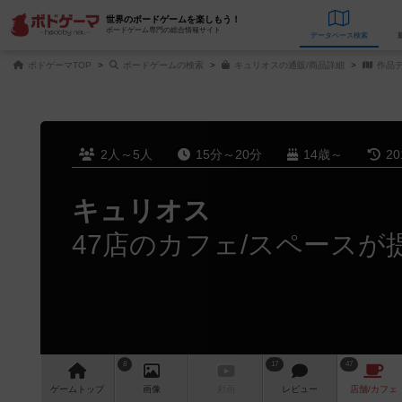
世界のボードゲームを楽しもう！
ボードゲーム専門の総合情報サイト
データベース
検
ボドゲーマTOP
ボードゲームの検索
キュリオスの通販/商品詳細
作品
2人～5人
15分～20分
14歳～
2
キュリオス
47店のカフェ/スペースが
8
17
47
ゲーム
トップ
画像
動画
レビュー
店舗/
カフェ