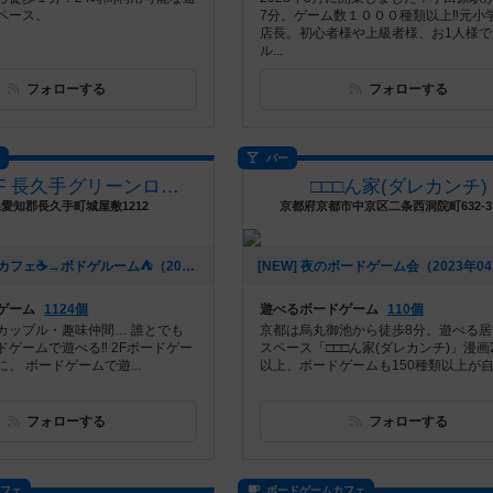
ペース。
7分。ゲーム数１０００種類以上‼️元小
店長。初心者様や上級者様、お1人様で
ル...
フォローする
フォローする
ス
バー
BOOKOFF 長久手グリーンロード店
□□□ん家(ダレカンチ)
愛知郡長久手町城屋敷1212
京都府京都市中京区二条西洞院町632-3
[NEW] ボドゲカフェ☕️→ボドゲルーム⛺️（2023年06月12日 23時49分）
ゲーム
1124個
遊べるボードゲーム
110個
カップル・趣味仲間… 誰とでも
京都は烏丸御池から徒歩8分。遊べる居
ゲームで遊べる‼️ 2Fボードゲー
スペース「□□□ん家(ダレカンチ)」漫画2
、 ボードゲームで遊...
以上、ボードゲームも150種類以上が自由
フォローする
フォローする
カフェ
ボードゲームカフェ