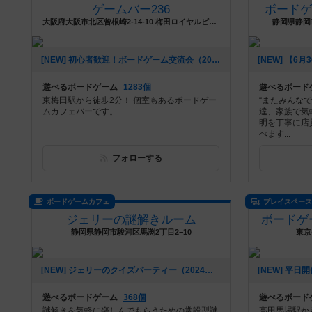
ゲームバー236
ボード
大阪府大阪市北区曾根崎2-14-10 梅田ロイヤルビル5F
静岡県静岡市
[NEW] 初心者歓迎！ボードゲーム交流会（2024年09月04日 17時48分）
遊べるボードゲーム
1283個
遊べるボード
東梅田駅から徒歩2分！ 個室もあるボードゲー
“またみんな
ムカフェバーです。
達、家族で気
明を丁寧に店
べます...
フォローする
ボードゲームカフェ
プレイスペー
ジェリーの謎解きルーム
ボードゲ
静岡県静岡市駿河区馬渕2丁目2−10
東京
[NEW] ジェリーのクイズパーティー（2024年04月16日 12時08分）
遊べるボードゲーム
368個
遊べるボード
謎解きを気軽に楽しんでもらうための常設型謎
高田馬場駅か