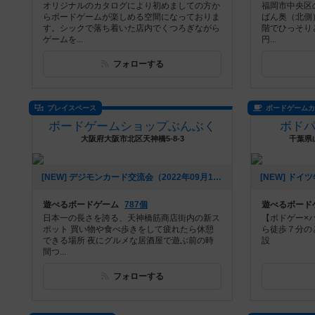
オリジナルのカタログにより初めましての方か
福岡市中央区
らボードゲームが楽しめる空間になっておりま
ばん奥（北側
す。シックで落ち着いた店内でくつろぎながら
階でひっそりと
ゲームを...
円...
フォローする
プレイスペース
ボードゲーム
ボードゲームショップぶんぶく
ボドパ
大阪府大阪市北区天神橋5-8-3
千葉県
[NEW] デジモンカード交流会（2022年09月16日 18時17分）
遊べるボードゲーム
787個
遊べるボード
日本一の長さを誇る、天神橋筋商店街内の新ス
【ボドゲー×
ポット 買い物や食べ歩きをして疲れたら休憩
ら徒歩７分の
できる場所 夜にグルメな居酒屋で遊ぶ前の時
設
間つ...
フォローする