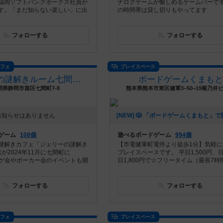
福岡ソフトバンクホークス社員が
ナログゲームが愉しめるゲームバーで
す。「まだ知らない楽しい」に出
の時間帯は貸し切りもやってます
フォローする
フォローする
カフェ
プレイスペース
ジェリーの謎解きルーム七間町店
ボードゲームくまもと
岡県静岡市葵区七間町7-8
熊本県熊本市東区健軍3−50−19菊乃井ビ
お知らせはありません
ゲーム
108個
遊べるボードゲーム
994個
謎解きカフェ「ジェリーの謎解き
【市電健軍町電停より徒歩1分】気軽に
が2024年11月に七間町に
プレイスペースです。 平日1,500円、
ボドゲ会やポーカー会のイベントも開
日1,800円で☆フリータイム（最長7時間.
フォローする
フォローする
カフェ
プレイスペース