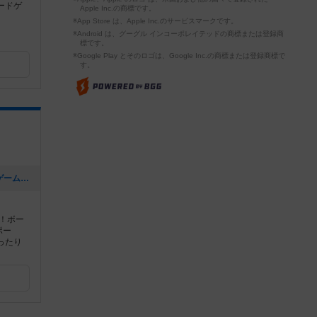
ードゲ
Apple Inc.の商標です。
。
※App Store は、Apple Inc.のサービスマークです。
※Android は、グーグル インコーポレイテッドの商標または登録商
標です。
※Google Play とそのロゴは、Google Inc.の商標または登録商標で
す。
[NEW] 『大きなかぶ』がアークライトゲーム賞2022で佳作をいただきました！！（2022年07月20日 13時29分）
ン！ボー
ポー
ったり