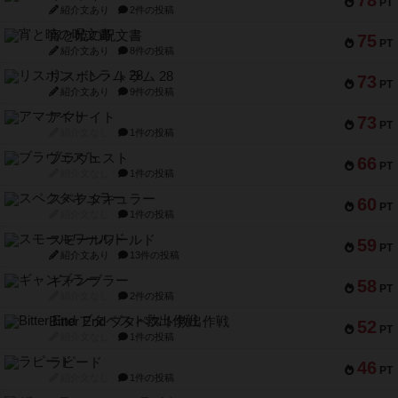
78
PT
紹介文あり
2件の投稿
宵と暁の呪文書
75
PT
紹介文あり
8件の投稿
リスボン・トラム 28
73
PT
紹介文あり
9件の投稿
アマナイト
73
PT
紹介文なし
1件の投稿
ブラヴェスト
66
PT
紹介文なし
1件の投稿
スペクタキュラー
60
PT
紹介文なし
1件の投稿
スモールワールド
59
PT
紹介文あり
13件の投稿
ギャンブラー
58
PT
紹介文なし
2件の投稿
Bitter End ブタペスト救出作戦
52
PT
紹介文なし
1件の投稿
ラピード
46
PT
紹介文なし
1件の投稿