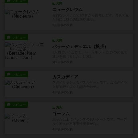
レビュー
充実
ニュークレウム
複雑なシステムで1手目から長考します。写真で見
た時には盤面の線路や施設...
2年弱前
の投稿
レビュー
充実
バラージ：デュエル（拡張）
2人用ということで、ベースキットとは4つの点で
違いを感じました。1つ目...
約2年前
の投稿
レビュー
カスカディア
スタイリッシュなパズルゲームです。土地タイル
と動物ディスクを組み合わせ...
4年弱前
の投稿
レビュー
充実
ゴーレム
思った以上にバランスの良いゲームです。マーブ
ルを使った不確実性要素がむ...
4年弱前
の投稿