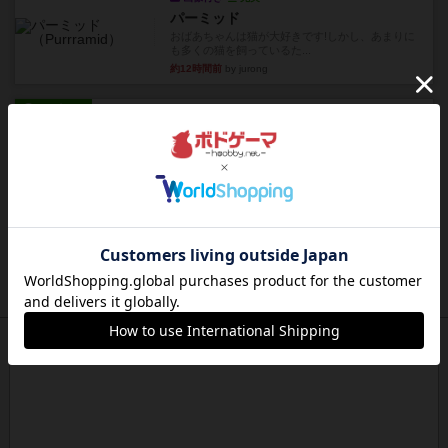
パーミッド
おばあちゃんは猫が大好きです!しかし、あまりに
も多くの猫を飼っているた...
約12時間前
by jurong
レビュー
画像付き
オラパ・マイン
お気に入りのplayte製です。オラパスペースから
やり、気に入りました...
約12時間前
by くみ
レビュー
マーリン
４人プレイ。インスト1時間プレイ2時間半。結構
ダイス運と手札のカード運...
約13時間前
by oliber