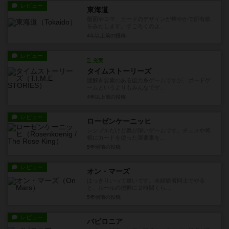
レビュー
東海道
盤面やコマ、カードのデザインが華やかで所有欲
をみたします。すごろくのよ...
4年以上前
の投稿
レビュー
充実
タイムストーリーズ
謎解き要素のある協力系ゲームですが、ボードゲ
ームというよりもみんなでゲ...
4年以上前
の投稿
レビュー
ローゼンケーニッヒ
シンプルだけど奥が深いゲームです。チェスや将
棋にカードを使った運要素を...
5年弱前
の投稿
レビュー
オン・マーズ
はっきりいって重いです。未経験者同士でやる
と、ルールの把握に２時間くら...
5年弱前
の投稿
レビュー
バビロニア