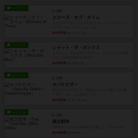
レビュー
充実
エコーズ・オブ・タイム
カードゲームにファイナルファンタジーのアクテ
ィブタイムバトル（もしくは...
約4時間前
by ジェイとと
レビュー
シャット・ザ・ボックス
とてもシンプルなダイスゲーム。2つのダイスを振
って、出目の合計を自分の...
約4時間前
by OSAっち
レビュー
充実
オバケだぞ～
対人アナログプレイ。簡単なルールで誰とでも遊
べるゲーム。こんなの子ども...
約6時間前
by おーちゃん
レビュー
充実
南北戦争
1983年にVictory Gamesが出版した『The Civil ...
約9時間前
by Chaco