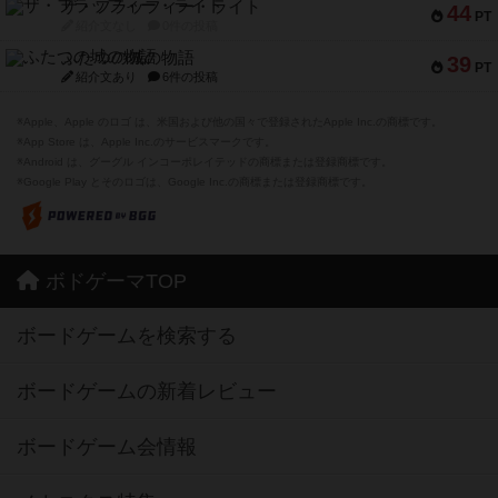
ザ・フラッフィー・ライト
44
PT
紹介文なし
0件の投稿
ふたつの城の物語
39
PT
紹介文あり
6件の投稿
※Apple、Apple のロゴ は、米国および他の国々で登録されたApple Inc.の商標です。
※App Store は、Apple Inc.のサービスマークです。
※Android は、グーグル インコーポレイテッドの商標または登録商標です。
※Google Play とそのロゴは、Google Inc.の商標または登録商標です。
ボドゲーマTOP
ボードゲームを検索する
ボードゲームの新着レビュー
ボードゲーム会情報