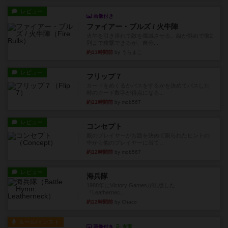
レビュー
画像付き
ファイアー・ブルズ / 火牛陣
火牛を引き連れて敵を殲滅させる。縦か斜めで前2
列まで攻撃できるが、自分...
約11時間前
by うらまこ
レビュー
フリップ７
カードをめくるかパスをするかを決めてパスした
時のカード数字が得点になる...
約11時間前
by mob567
レビュー
コンセプト
親のプレイヤーがお題を決めて限られたヒントの
中から他のプレイヤーに当て...
約12時間前
by mob567
レビュー
海兵隊
1988年にVictory Gamesが出版した
『Leathernec...
約12時間前
by Chaco
ルール/インスト
画像付き
充実