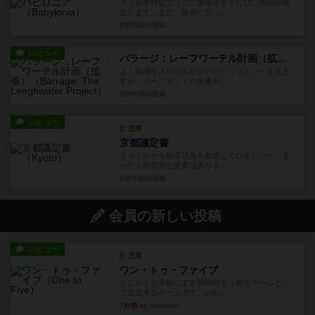
タイルを特定エリアに隣接させるたびに得点が発
生します。また、盤面に立っ...
5年弱前
の投稿
レビュー
バラージ：レーフワーテル計画（拡張）
よく拡張を入れた方がいいというコメントを見ま
すが、ベースキットの出来が...
約5年前
の投稿
レビュー
充実
京都議定書
タイトルから教育玩具を創造していましたが、ま
ったく教育的な要素はありま...
約5年前
の投稿
会員の新しい投稿
レビュー
充実
ワン・トゥ・ファイブ
とにかくお手軽にすき間時間をうめるゲームとし
て重宝するゲームです。いわ...
7分前
by nabekoh