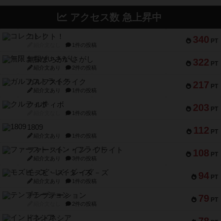
アクセス数 急上昇中
コレクト！
340
PT
紹介文なし
1件の投稿
無限まちがいさがし
322
PT
紹介文あり
2件の投稿
ガルフストライク
217
PT
紹介文あり
1件の投稿
クルティボ
203
PT
紹介文なし
1件の投稿
1809
112
PT
紹介文あり
1件の投稿
ファースト・イン・フライト
108
PT
紹介文あり
3件の投稿
モズビ－ズ・レイダ－ズ
94
PT
紹介文あり
1件の投稿
テンプテーション
79
PT
紹介文なし
2件の投稿
インドネシア