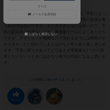
重苦しい感じがしました。
または
キャラクターごとの特性はありません。ただ、手札によっ
メールで会員登録
て戦略性にバリエーションが出てきます。相手の資源を奪
うわけではないですが、インタラクションは多いので、手
筋の読み合いが面白いです。重量級ゲームによくありがち
しばらく表示しない
ですが、アクションが複雑なので慣れるまでには時間がか
かります。ただ慣れてしまえばかなり長く繰り返し楽しめ
ます。予算に限りがあってとりあえず重量級を1つだけ保
有したいというときにはかなり有力な作品になると思いま
す。
この投稿に
2
名が
ナイス！
しました
ナイス！