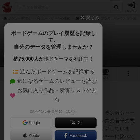
ログイン
閉じる
ボドゲーマTOP
ボードゲームの検索
ブラス
ブラス：バーミンガム 完全
ボードゲームのプレイ履歴を記録し
て、
ブラス：バーミンガム
自分のデータを管理しませんか？
MORIZOさんのレビュー
約75,000人
がボドゲーマを利用中！
遊んだボードゲームを記録する
13
3
27
168
トップ
画像
動画
レビュー
カフェ
気になるゲームのレビューを読む
お気に入り作品・所有リストの共
964名
2名
0
4年以上前
有
ログイン / 会員登録（10秒）
ゲームバランスが絶妙で納得のゲームです。ランカシャー
も良作でしたが、課題のあったゲームバランスの若干の悪
Google
X
さを、ビールと窯の要素によってうまくクリアしていま
Apple
Facebook
す。どちらかというとゲーム展開はランカシャーに比べて