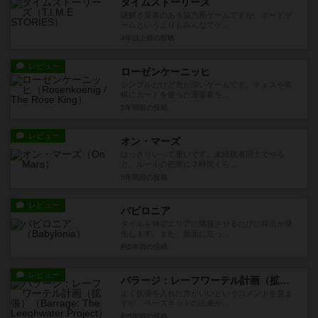
タイムストーリーズ
謎解き要素のある協力系ゲームですが、ボードゲ
ームというよりもみんなでゲ...
4年以上前
の投稿
レビュー
ローゼンケーニッヒ
シンプルだけど奥が深いゲームです。チェスや将
棋にカードを使った運要素を...
5年弱前
の投稿
レビュー
オン・マーズ
はっきりいって重いです。未経験者同士でやる
と、ルールの把握に２時間くら...
5年弱前
の投稿
レビュー
バビロニア
タイルを特定エリアに隣接させるたびに得点が発
生します。また、盤面に立っ...
約5年前
の投稿
レビュー
バラージ：レーフワーテル計画（拡張）
よく拡張を入れた方がいいというコメントを見ま
すが、ベースキットの出来が...
約5年前
の投稿