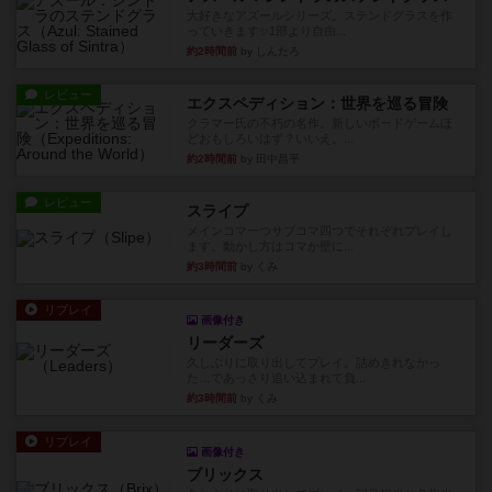
大好きなアズールシリーズ。ステンドグラスを作
っていきます✨1部より自由...
約2時間前
by しんたろ
レビュー
エクスペディション：世界を巡る冒険
クラマー氏の不朽の名作。新しいボードゲームほ
どおもしろいはず？いいえ。...
約2時間前
by 田中昌平
レビュー
スライプ
メインコマ一つサブコマ四つでそれぞれプレイし
ます。動かし方はコマか壁に...
約3時間前
by くみ
リプレイ
画像付き
リーダーズ
久しぶりに取り出してプレイ。詰めきれなかっ
た…であっさり追い込まれて負...
約3時間前
by くみ
リプレイ
画像付き
ブリックス