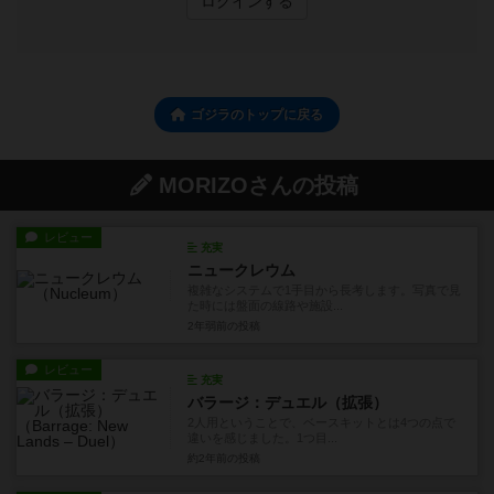
ログインする
ゴジラのトップに戻る
MORIZOさんの投稿
レビュー
充実
ニュークレウム
複雑なシステムで1手目から長考します。写真で見
た時には盤面の線路や施設...
2年弱前
の投稿
レビュー
充実
バラージ：デュエル（拡張）
2人用ということで、ベースキットとは4つの点で
違いを感じました。1つ目...
約2年前
の投稿