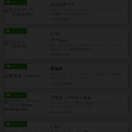
レビュー
カスカディア
スタイリッシュなパズルゲームです。土地タイル
と動物ディスクを組み合わせ...
4年弱前
の投稿
レビュー
充実
ゴーレム
思った以上にバランスの良いゲームです。マーブ
ルを使った不確実性要素がむ...
4年弱前
の投稿
レビュー
東海道
盤面やコマ、カードのデザインが華やかで所有欲
をみたします。すごろくのよ...
4年以上前
の投稿
レビュー
ブラス：バーミンガム
ゲームバランスが絶妙で納得のゲームです。ラン
カシャーも良作でしたが、課...
4年以上前
の投稿
レビュー
充実