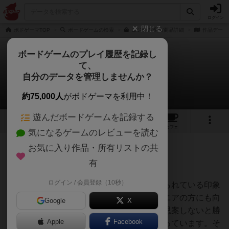
ログイン
閉じる
ボドゲーマTOP
ボードゲームの検索
ゴジラの通販/商品詳細
作品データ
ボードゲームのプレイ履歴を記録し
て、
ゴジラ
自分のデータを管理しませんか？
MORIZOさんのレビュー
約75,000人
がボドゲーマを利用中！
遊んだボードゲームを記録する
8
10
66
トップ
画像
動画
レビュー
カフェ
気になるゲームのレビューを読む
お気に入り作品・所有リストの共
536名
0名
0
2年弱前
有
ログイン / 会員登録（10秒）
パーティーゲームとしてのくくりで受け取られている印象
がありますが、案外中量級を求めているマニアの方にも向
Google
X
いているかもしれません。人間側はかなり思案しないと勝
Apple
Facebook
てないくらいゴジラに有利なバランスになっています。そ