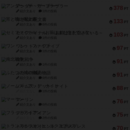
アンダー・ザ・テーブラー
378
PT
紹介文あり
1件の投稿
宵と暁の呪文書
133
PT
紹介文あり
8件の投稿
セミファイナル ～お前はまだ生きている～
103
PT
紹介文あり
1件の投稿
ワン・トゥ・ファイブ
97
PT
紹介文あり
1件の投稿
南北戦争
91
PT
紹介文あり
1件の投稿
ふたつの城の物語
91
PT
紹介文あり
6件の投稿
ノームズ・アット・ナイト
88
PT
紹介文なし
1件の投稿
マーリン
76
PT
紹介文あり
6件の投稿
フラットアイアン
75
PT
紹介文なし
2件の投稿
トランスオリエント・エクスプレス
70
PT