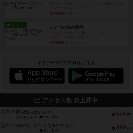
初プレイの感想です。ウイングスパン履修済のコ
メントとなります。ウイング...
約5時間前
by daisdice
レビュー
ふたつの街の物語
タイルを4×4で並べて街づくりします。ただし、
街は各プレイヤーの間にあ...
約9時間前
by ジェイとと
ボドゲーマのアプリ版はこちら
アクセス数 急上昇中
無限まちがいさがし
574
PT
紹介文あり
2件の投稿
リワイルド：サウスアメリカ
389
PT
紹介文なし
2件の投稿