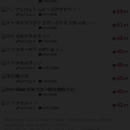
紹介文なし
1件の投稿
アンブッシュ！：ムーブアウト！
59
PT
紹介文あり
1件の投稿
キャプテン・フリップ：イスラ・ボンバ
51
PT
紹介文なし
2件の投稿
ガルフストライク
46
PT
紹介文あり
1件の投稿
エコーズ・オブ・タイム
45
PT
紹介文なし
8件の投稿
スカルキング
45
PT
紹介文あり
12件の投稿
海兵隊
45
PT
紹介文あり
1件の投稿
Bitter End ブタペスト救出作戦
45
PT
紹介文なし
1件の投稿
ドコジャン
42
PT
紹介文あり
10件の投稿
※Apple、Apple のロゴ は、米国および他の国々で登録されたApple Inc.の商標です。
※App Store は、Apple Inc.のサービスマークです。