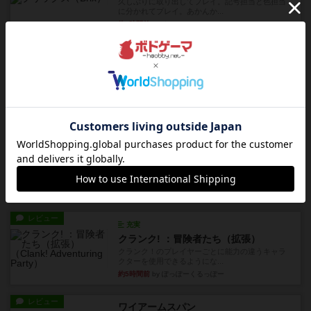
久しぶりに取り出してプレイ。記号担当と色担当
に分かれてプレイ。あかんか...
約3時間前
by くみ
レビュー
画像付き
ダグエイトチェス
チェスなのに、ほんの10分で終わります。動きで
敵のコマの種類が分かれば...
約3時間前
by くみ
レビュー
画像付き
充実
宝石の煌き：デュエル 偽造者
筆者が最も好きな2人用ボードゲームである『宝石
の煌めき デュエル』に、...
約4時間前
by 手動人形
レビュー
充実
クランク! ：冒険者たち（拡張）
クランク！のプレイヤーごとに能力の違うキャラ
クターを使用できるようにな...
約5時間前
by ぽっぽーくるっぽー
レビュー
ワイアームスパン