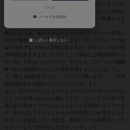
れだけに、マニアの方であれば人間側が持っている２分の
または
相談時間が短いと感じる気がします。逆に、もし人間側が
メールで会員登録
本気で勝ちに来た場合には、ゴジラ側もかなり熟慮するよ
うになります。
難点としては、盛り上がるかどうかがプレイヤーの構成に
かなり依存するところだと思います。マニアでない方で議
しばらく表示しない
論が得意でない方が人間側に集まると、おそらく２分の相
談時間は多すぎます。もちろんこの場合には相談時間を１
分に短くすればいいのですが、そもそもこのゲームの醍醐
味である相談時のパニック感を体感することはないでしょ
う。購入を検討する方は、パッケージ買いせずに、一度仲
間が話好きかを検討されるといいと思います。
また、ボルカルスよりもライトな分だけパーティーゲーム
としての特徴があるのは確かですが、どうしても日本で主
流な双六系ボードゲームよりもルールが複雑になっていま
す。例えばお子さんなどルール説明を聞くのが苦手な人と
やることを想定している方は、事前にゲーム体験をしてか
らかいつまんで説明をした方がいいでしょう。