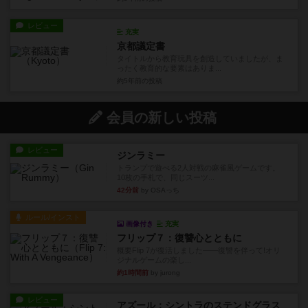
レビュー
充実
京都議定書
タイトルから教育玩具を創造していましたが、ま
ったく教育的な要素はありま...
約5年前
の投稿
会員の新しい投稿
レビュー
ジンラミー
トランプで遊べる2人対戦の麻雀風ゲームです。
10枚の手札で、同じスーツ...
42分前
by OSAっち
ルール/インスト
画像付き
充実
フリップ７：復讐心とともに
概要Flip 7が復活しました――復讐を伴って!オリ
ジナルゲームの楽し...
約1時間前
by jurong
レビュー
アズール：シントラのステンドグラス