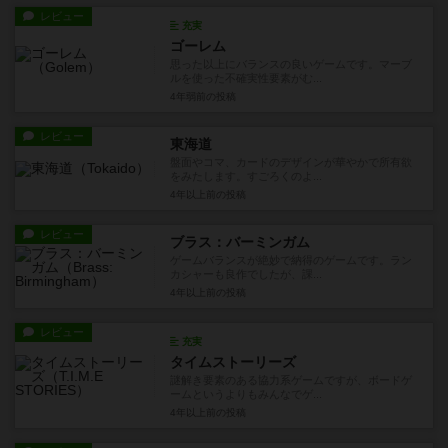
レビュー
充実
ゴーレム
思った以上にバランスの良いゲームです。マーブ
ルを使った不確実性要素がむ...
4年弱前
の投稿
レビュー
東海道
盤面やコマ、カードのデザインが華やかで所有欲
をみたします。すごろくのよ...
4年以上前
の投稿
レビュー
ブラス：バーミンガム
ゲームバランスが絶妙で納得のゲームです。ラン
カシャーも良作でしたが、課...
4年以上前
の投稿
レビュー
充実
タイムストーリーズ
謎解き要素のある協力系ゲームですが、ボードゲ
ームというよりもみんなでゲ...
4年以上前
の投稿