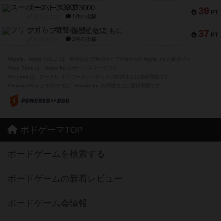
スーパーストア3000
39
PT
紹介文なし
1件の投稿
フリップ７：復讐心とともに
37
PT
紹介文なし
2件の投稿
※Apple、Apple のロゴ は、米国および他の国々で登録されたApple Inc.の商標です。
※App Store は、Apple Inc.のサービスマークです。
※Android は、グーグル インコーポレイテッドの商標または登録商標です。
※Google Play とそのロゴは、Google Inc.の商標または登録商標です。
ボドゲーマTOP
ボードゲームを検索する
ボードゲームの新着レビュー
ボードゲーム会情報