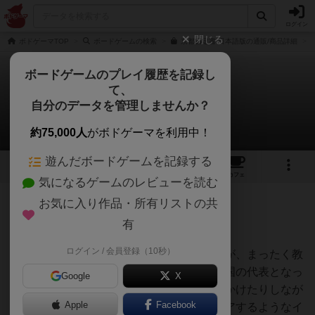
ログイン
閉じる
ボドゲーマTOP
ボードゲームの検索
京都議定書 日本語版の通販/商品詳細
ボードゲームのプレイ履歴を記録し
て、
京都議定書
自分のデータを管理しませんか？
MORIZOさんのレビュー
約75,000人
がボドゲーマを利用中！
遊んだボードゲームを記録する
5
2
7
32
トップ
画像
動画
レビュー
カフェ
気になるゲームのレビューを読む
お気に入り作品・所有リストの共
554名
2名
0
約5年前
有
ログイン / 会員登録（10秒）
タイトルから教育玩具を創造していましたが、まったく教
育的な要素はありません。プレイヤーは各国の代表となっ
Google
X
て、うまく他人をそそのかしたりブラフをかけたりしなが
Apple
Facebook
ら、各個人に与えられたミッションをクリアするようなイ