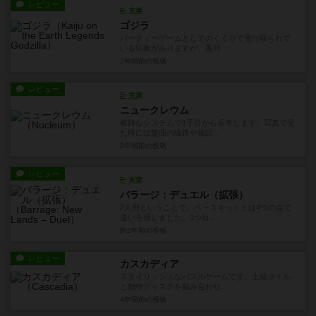
レビュー
充実
ゴジラ
パーティーゲームとしてのくくりで受け取られて
いる印象がありますが、案外...
2年弱前
の投稿
レビュー
充実
ニュークレウム
複雑なシステムで1手目から長考します。写真で見
た時には盤面の線路や施設...
2年弱前
の投稿
レビュー
充実
バラージ：デュエル（拡張）
2人用ということで、ベースキットとは4つの点で
違いを感じました。1つ目...
約2年前
の投稿
レビュー
カスカディア
スタイリッシュなパズルゲームです。土地タイル
と動物ディスクを組み合わせ...
4年弱前
の投稿