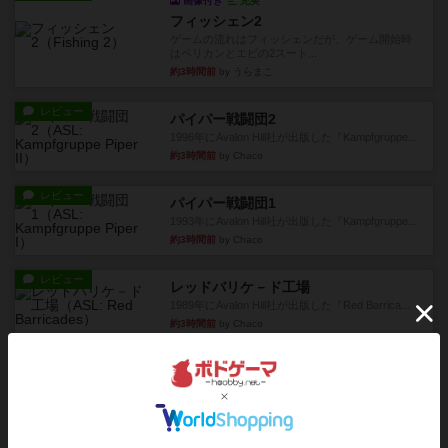
画像付き
充実
フィッシェン2
ゲームの流れはフィッシェンだが、ゲーム開始時
はペリカンとエビの2スート...
約3時間前
by うらまこ
レビュー
パイパー戦闘団2
1996年にAvalon Hill社が出版した『Kampfgruppe...
約3時間前
by Chaco
レビュー
パイパー戦闘団1
1993年にAvalon Hill社が出版した『Kampfgruppe...
約3時間前
by Chaco
レビュー
レッドバリケ－ド工場
1989年にAvalon Hill社が出版した『Red Barrica...
約3時間前
by Chaco
レビュー
充実
オラニエンブルガー運河
友人の所持してるゲームをさせてもらいました。
まだワーカーの置いていない...
約4時間前
by おっちょこちょい