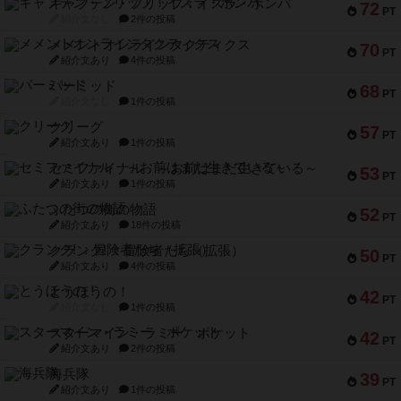
キャプテン・フリップ：イスラ・ボンバ
72
PT
紹介文なし
2件の投稿
メメントオンラインタクティクス
70
PT
紹介文あり
4件の投稿
パーミッド
68
PT
紹介文なし
1件の投稿
クリーグ
57
PT
紹介文あり
1件の投稿
セミファイナル ～お前はまだ生きている～
53
PT
紹介文あり
1件の投稿
ふたつの街の物語
52
PT
紹介文あり
18件の投稿
クランク! ：冒険者たち（拡張）
50
PT
紹介文あり
4件の投稿
とうほうの！
42
PT
紹介文なし
1件の投稿
スターマイン・ラミー ポケット
42
PT
紹介文あり
2件の投稿
海兵隊
39
PT
紹介文あり
1件の投稿