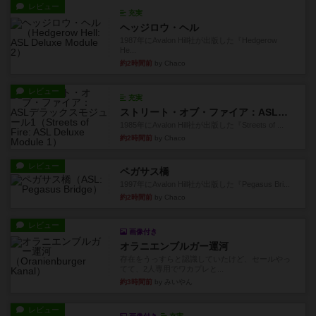
レビュー
充実
ヘッジロウ・ヘル
1987年にAvalon Hill社が出版した『Hedgerow
He...
約2時間前
by Chaco
レビュー
充実
ストリート・オブ・ファイア：ASLデラックスモジュール1
1985年にAvalon Hill社が出版した『Streets of ...
約2時間前
by Chaco
レビュー
ペガサス橋
1997年にAvalon Hill社が出版した『Pegasus Bri...
約2時間前
by Chaco
レビュー
画像付き
オラニエンブルガー運河
存在をうっすらと認識していたけど、セールやっ
てて、2人専用でワカプレと...
約3時間前
by みいやん
レビュー