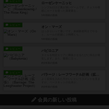
レビュー
ローゼンケーニッヒ
シンプルだけど奥が深いゲームです。チェスや将
棋にカードを使った運要素を...
5年弱前
の投稿
レビュー
オン・マーズ
はっきりいって重いです。未経験者同士でやる
と、ルールの把握に２時間くら...
5年弱前
の投稿
レビュー
バビロニア
タイルを特定エリアに隣接させるたびに得点が発
生します。また、盤面に立っ...
約5年前
の投稿
レビュー
バラージ：レーフワーテル計画（拡張）
よく拡張を入れた方がいいというコメントを見ま
すが、ベースキットの出来が...
約5年前
の投稿
会員の新しい投稿