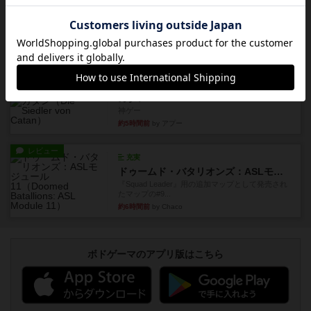
レビュー
ゴットファイブ！
自分の前に背を向けて並ぶ5枚の手札の数字を当て
るゲーム。相手の手札/場...
約5時間前
by daisdice
レビュー
カタン
神ゲー
約5時間前
by アプー
レビュー
充実
ドゥームド・バタリオンズ：ASLモジュール11
『Squad Leader』用の追加マップとして発売され
たマップの#9...
約6時間前
by Chaco
ボドゲーマのアプリ版はこちら