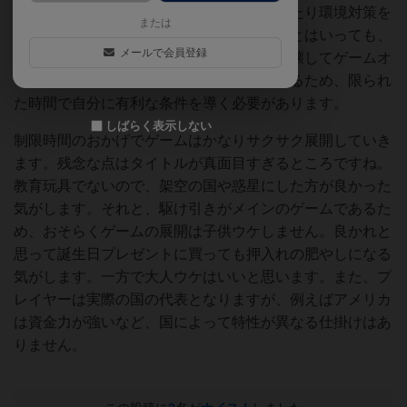
メージです。基本的には環境助成金を出したり環境対策を
または
しない方が自国にはメリットがあります。とはいっても、
メールで会員登録
お互いに自国の利益を優先すれば地球が崩壊してゲームオ
ーバーとなります。交渉には制限時間があるため、限られ
た時間で自分に有利な条件を導く必要があります。
しばらく表示しない
制限時間のおかげでゲームはかなりサクサク展開していき
ます。残念な点はタイトルが真面目すぎるところですね。
教育玩具でないので、架空の国や惑星にした方が良かった
気がします。それと、駆け引きがメインのゲームであるた
め、おそらくゲームの展開は子供ウケしません。良かれと
思って誕生日プレゼントに買っても押入れの肥やしになる
気がします。一方で大人ウケはいいと思います。また、プ
レイヤーは実際の国の代表となりますが、例えばアメリカ
は資金力が強いなど、国によって特性が異なる仕掛けはあ
りません。