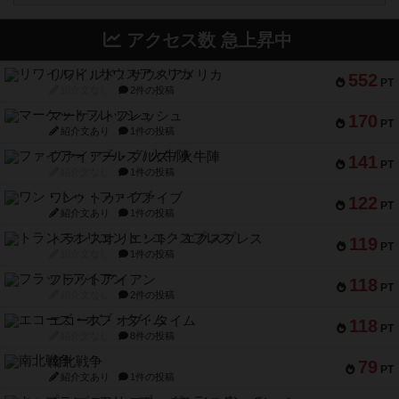
アクセス数 急上昇中
リワイルド：サウスアメリカ
552
PT
紹介文なし
2件の投稿
マーケットフレッシュ
170
PT
紹介文あり
1件の投稿
ファイアー・ブルズ / 火牛陣
141
PT
紹介文なし
1件の投稿
ワン・トゥ・ファイブ
122
PT
紹介文あり
1件の投稿
トランスオリエント・エクスプレス
119
PT
紹介文なし
1件の投稿
フラットアイアン
118
PT
紹介文なし
2件の投稿
エコーズ・オブ・タイム
118
PT
紹介文なし
8件の投稿
南北戦争
79
PT
紹介文あり
1件の投稿