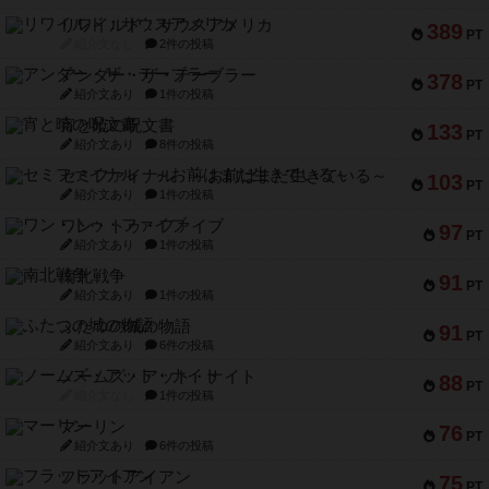
リワイルド：サウスアメリカ
389
PT
紹介文なし
2件の投稿
アンダー・ザ・テーブラー
378
PT
紹介文あり
1件の投稿
宵と暁の呪文書
133
PT
紹介文あり
8件の投稿
セミファイナル ～お前はまだ生きている～
103
PT
紹介文あり
1件の投稿
ワン・トゥ・ファイブ
97
PT
紹介文あり
1件の投稿
南北戦争
91
PT
紹介文あり
1件の投稿
ふたつの城の物語
91
PT
紹介文あり
6件の投稿
ノームズ・アット・ナイト
88
PT
紹介文なし
1件の投稿
マーリン
76
PT
紹介文あり
6件の投稿
フラットアイアン
75
PT