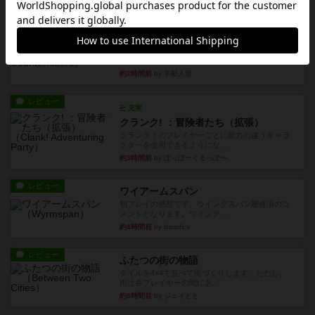
レビュー
画像付き
充実
宝石の煌き：デュエル 偽造者
筆者が最も好きな2人用ボードゲームである『宝石
の煌めき デュエル』に、...
約2時間前
by 手動人形
レビュー
充実
クランク! ：冒険者たち（拡張）
クランク！のプレイヤーごとに能力の違うキャラ
クターを使用できるようにな...
約3時間前
by ぽっぽーくるっぽー
レビュー
ワイアームスパン
初プレイの感想です。ウイングスパン履修済のコ
メントとなります。ウイング...
約4時間前
by daisdice
レビュー
ふたつの街の物語
タイルを4×4で並べて街づくりします。ただし、
街は各プレイヤーの間にあ...
約8時間前
by ジェイとと