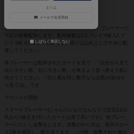
色識別は可能なようになっています。
または
ラウンド開始の用意
メールで会員登録
24枚のカードをすべて混ぜてシャッフルし、プレーヤーに
下記の枚数配布します。配布枚数は2人プレイ:4枚 3人プ
しばらく表示しない
レイ:3枚 4人プレイ:2枚 です。残りは山札として中央に配
置してください。
各プレーヤーは配布されたカードを見て、「自分から見て
左に小さい数、右に大きい数」が来るよう並べ替えて机に
伏せてください。「白と黒が同じ数字ならば黒が(自分か
ら見て)左」です。
ラウンドの開始
スタートプレーヤー(じゃんけんなりなんなりで決定)は山
札から1枚引き(引いたカードは見て良いです)、他プレー
ヤーにたいし攻撃をします。攻撃のやり方は、相手のカー
ド1枚を指定し、数を当てます。この時、攻撃された側は