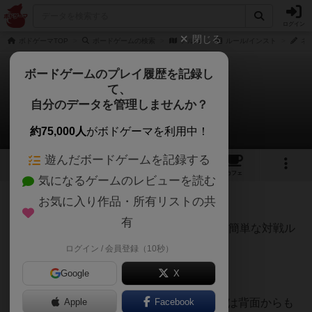
ログイン
閉じる
ボドゲーマTOP
ボードゲームの検索
アルゴ
ルール/インスト
ネ
ボードゲームのプレイ履歴を記録し
て、
アルゴ
自分のデータを管理しませんか？
ネクロスさんのルール/インスト
約75,000人
がボドゲーマを利用中！
遊んだボードゲームを記録する
5
1
30
144
トップ
画像
動画
レビュー
カフェ
気になるゲームのレビューを読む
お気に入り作品・所有リストの共
478名
1名
0
9年以上前
有
ネクさんのボドゲインスト2。アルゴの一番簡単な対戦ル
ールの解説です。
ログイン / 会員登録（10秒）
1ラウンドで利用するもの
Google
X
0～11のカード(白黒合計24枚)。このカードは背面からも
Apple
Facebook