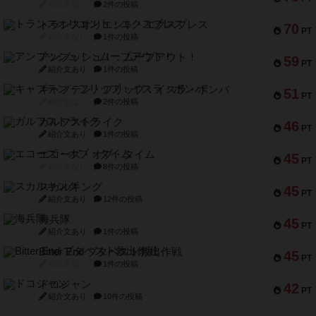
紹介文なし
2件の投稿
トランスオリエント・エクスプレス
70
PT
紹介文なし
1件の投稿
アンブッシュ！：ムーブアウト！
59
PT
紹介文あり
1件の投稿
キャプテン・フリップ：イスラ・ボンバ
51
PT
紹介文なし
2件の投稿
ガルフストライク
46
PT
紹介文あり
1件の投稿
エコーズ・オブ・タイム
45
PT
紹介文なし
8件の投稿
スカルキング
45
PT
紹介文あり
12件の投稿
海兵隊
45
PT
紹介文あり
1件の投稿
Bitter End ブタペスト救出作戦
45
PT
紹介文なし
1件の投稿
ドコジャン
42
PT
紹介文あり
10件の投稿