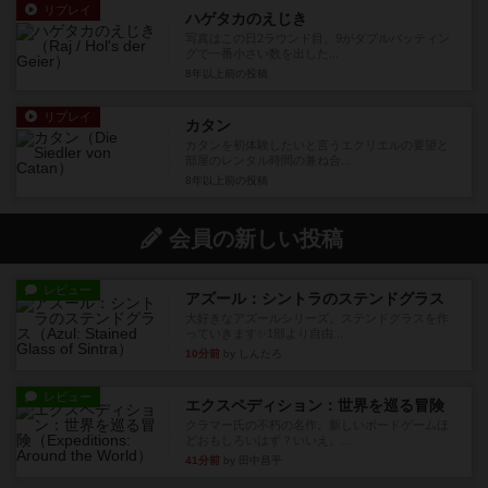
リプレイ
ハゲタカのえじき
写真はこの日2ラウンド目。9がダブルバッティン
グで一番小さい数を出した...
8年以上前
の投稿
リプレイ
カタン
カタンを初体験したいと言うエクリエルの要望と
部屋のレンタル時間の兼ね合...
8年以上前
の投稿
会員の新しい投稿
レビュー
アズール：シントラのステンドグラス
大好きなアズールシリーズ。ステンドグラスを作
っていきます✨1部より自由...
10分前
by しんたろ
レビュー
エクスペディション：世界を巡る冒険
クラマー氏の不朽の名作。新しいボードゲームほ
どおもしろいはず？いいえ。...
41分前
by 田中昌平