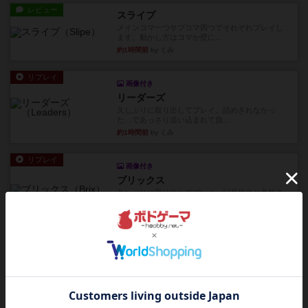
レビュー
スライプ
メインコマ一つサブコマ四つでそれぞれプレイし
ます。動かし方はコマか壁に...
約1時間前
by くみ
リプレイ
画像付き
リーダーズ
久しぶりに取り出してプレイ。詰めきれなかっ
た…であっさり追い込まれて負...
約1時間前
by くみ
リプレイ
画像付き
ブリックス
久しぶりに取り出してプレイ。記号担当と色担当
に分かれてプレイ。あかんか...
約1時間前
by くみ
レビュー
画像付き
ダグエイトチェス
チェスなのに、ほんの10分で終わります。動きで
敵のコマの種類が分かれば...
約1時間前
by くみ