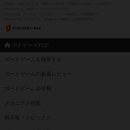
※Apple、Apple のロゴ は、米国および他の国々で登録されたApple Inc.の商標です。
※App Store は、Apple Inc.のサービスマークです。
※Android は、グーグル インコーポレイテッドの商標または登録商標です。
※Google Play とそのロゴは、Google Inc.の商標または登録商標です。
ボドゲーマTOP
ボードゲームを検索する
ボードゲームの新着レビュー
ボードゲーム会情報
メカニクス特集
掲示板・トピックス