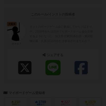
このルール/インストの投稿者
大賢者
ネットのボードゲーム会に参加してからドはまり
中。2016年からは自分でもボードゲーム会を主催
するようになった。埼玉県北東部(春日部・東武動
物公園・久喜)近辺のかたは参加されませんか？
ネクロス
シェアする
マイボードゲーム登録者
210
1789
327
1379
興味あり
経験あり
お気に入り
持ってる