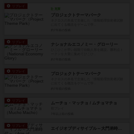
リプレイ
充実
プロジェクトテーマパーク
ネクロスの本名で主催した「情報処理技術者試験
に出てくる概念をゲームで学...
約7年前
の投稿
リプレイ
ナショナルエコノミー・グローリー
ひこひこが早い段階で自動人形を建設。勝利点ト
ークンを大量に集めてひこひ...
約7年前
の投稿
リプレイ
プロジェクトテーマパーク
ネクロスの本名で主催した「情報処理技術者試験
に出てくる概念をゲームで学...
約7年前
の投稿
リプレイ
ムーチョ・マッチョ / ムチョマチョ
初プレイ
7年以上前
の投稿
リプレイ
エイジオブディサイプル～大門弟時代～