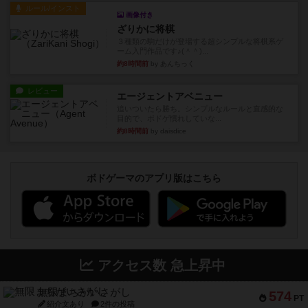
ルール/インスト
画像付き
ざりかに将棋
３種類の駒だけが登場する超シンプルな将棋系ゲ
ーム入門作品です♪(＾＾)...
約8時間前
by あんちっく
レビュー
エージェントアベニュー
追いついたら勝ち。シンプルなルールと直感的な
目的で、ボドゲ慣れしていな...
約8時間前
by daisdice
ボドゲーマのアプリ版はこちら
アクセス数 急上昇中
無限まちがいさがし
574
PT
紹介文あり
2件の投稿