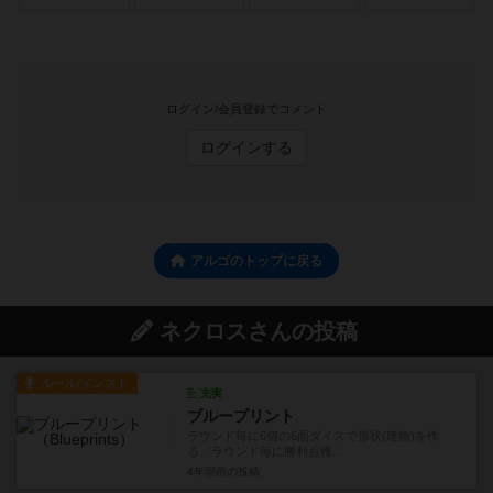
ログイン/会員登録でコメント
ログインする
アルゴのトップに戻る
ネクロスさんの投稿
ルール/インスト
充実
ブループリント
ラウンド毎に6個の6面ダイスで形状(建物)を作
る。ラウンド毎に勝利点獲...
4年弱前
の投稿