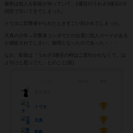
最初は犯人を影龍が持っていて、2週目のうわさ3連荘の3
回目で引いてきてしまった。
トウタに目撃者やられたときすごい顔されてしまった。
天真の少年→目撃者コンボでどの位置に犯人カードがある
か捕捉されてしまい、御用となったのであった・・・
なお、影龍は「うわさ3連荘の時は二度引かれなくて、は
よ引けと思ってた」とのこと(笑)
メンバー
勝利点
勝者
ネクロス
トウタ
天真
影龍