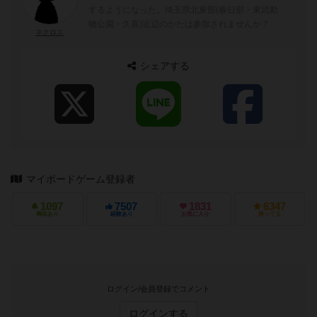
するようになった。埼玉県北東部(春日部・東武動
物公園・久喜)近辺のかたは参加されませんか？
ネクロス
シェアする
マイボードゲーム登録者
1097
7507
1831
6347
興味あり
経験あり
お気に入り
持ってる
ログイン/会員登録でコメント
ログインする