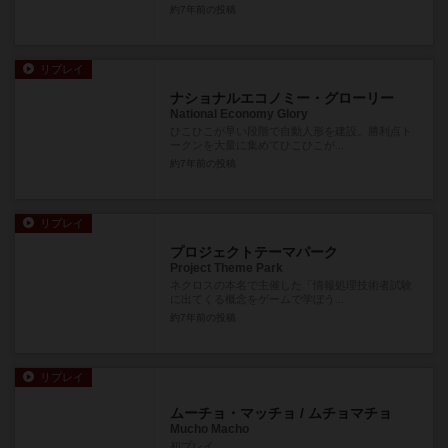
約7年前
の投稿
リプレイ
ナショナルエコノミー・グローリー
National Economy Glory
ひこひこが早い段階で自動人形を建設。勝利点ト
ークンを大量に集めてひこひこが...
約7年前
の投稿
リプレイ
プロジェクトテーマパーク
Project Theme Park
ネクロスの本名で主催した「情報処理技術者試験
に出てくる概念をゲームで学ぼう...
約7年前
の投稿
リプレイ
ムーチョ・マッチョ / ムチョマチョ
Mucho Macho
初プレイ