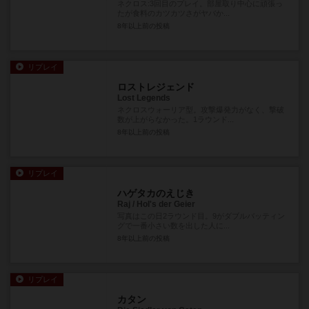
ネクロス:3回目のプレイ。部屋取り中心に頑張っ
たが食料のカツカツさがヤバか...
8年以上前
の投稿
リプレイ
ロストレジェンド
Lost Legends
ネクロスウォーリア型。攻撃爆発力がなく、撃破
数が上がらなかった。1ラウンド...
8年以上前
の投稿
リプレイ
ハゲタカのえじき
Raj / Hol's der Geier
写真はこの日2ラウンド目。9がダブルバッティン
グで一番小さい数を出した人に...
8年以上前
の投稿
リプレイ
カタン