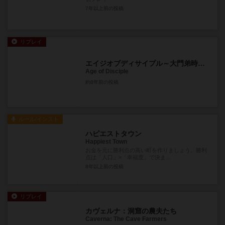
7年以上前
の投稿
リプレイ
エイジオブディサイプル～大門弟時代～
Age of Disciple
約8年前
の投稿
ルール/インスト
ハピエストタウン
Happiest Town
お金を元に勝利点の高い町を作りましょう。勝利
点は「人口」×「幸福度」で決ま...
8年以上前
の投稿
リプレイ
カヴェルナ：洞窟の農夫たち
Caverna: The Cave Farmers