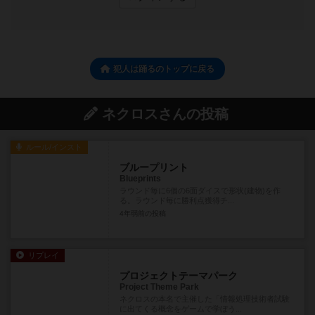
犯人は踊るのトップに戻る
ネクロスさんの投稿
ルール/インスト
ブループリント
Blueprints
ラウンド毎に6個の6面ダイスで形状(建物)を作
る。ラウンド毎に勝利点獲得チ...
4年弱前
の投稿
リプレイ
プロジェクトテーマパーク
Project Theme Park
ネクロスの本名で主催した「情報処理技術者試験
に出てくる概念をゲームで学ぼう...