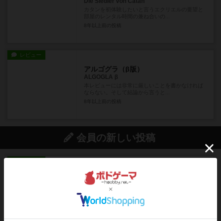
Die Siedler von Catan
カタンを初体験したいと言うエクリエルの要望と
部屋のレンタル時間の兼ね合いの...
8年以上前
の投稿
レビュー
アルゴグラ（β版）
ALGOGLA β
本レビューには非常に厳しいことを書かなければ
ならない。そして結論から言うと...
8年以上前
の投稿
会員の新しい投稿
レビュー
充実
アルナックの失われし遺跡
アナログ対人プレイ数回。クニツィア先生の名作
「エルドラドを探して」にあ...
約1時間前
by おーちゃん
ルール/インスト