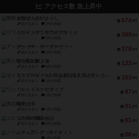
アクセス数 急上昇中
無限まちがいさがし
574
PT
紹介文あり
2件の投稿
リワイルド：サウスアメリカ
389
PT
紹介文なし
2件の投稿
アンダー・ザ・テーブラー
378
PT
紹介文あり
1件の投稿
宵と暁の呪文書
133
PT
紹介文あり
8件の投稿
セミファイナル ～お前はまだ生きている～
103
PT
紹介文あり
1件の投稿
ワン・トゥ・ファイブ
97
PT
紹介文あり
1件の投稿
南北戦争
91
PT
紹介文あり
1件の投稿
ふたつの城の物語
91
PT
紹介文あり
6件の投稿
ノームズ・アット・ナイト
88
PT
紹介文なし
1件の投稿