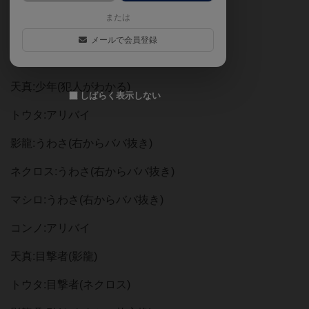
ネクロス:取引(トウタと一枚交換)
または
マシロ:取引(ネクロスと一枚交換)
メールで会員登録
コンノ:一般人
天真:少年(犯人がわかる)
しばらく表示しない
トウタ:アリバイ
影龍:うわさ(右からババ抜き)
ネクロス:うわさ(右からババ抜き)
マシロ:うわさ(右からババ抜き)
コンノ:アリバイ
天真:目撃者(影龍)
トウタ:目撃者(ネクロス)