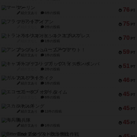
マーリン
76
PT
紹介文あり
6件の投稿
フラットアイアン
75
PT
紹介文なし
2件の投稿
トランスオリエント・エクスプレス
70
PT
紹介文なし
1件の投稿
アンブッシュ！：ムーブアウト！
59
PT
紹介文あり
1件の投稿
キャプテン・フリップ：イスラ・ボンバ
51
PT
紹介文なし
2件の投稿
ガルフストライク
46
PT
紹介文あり
1件の投稿
エコーズ・オブ・タイム
45
PT
紹介文なし
8件の投稿
スカルキング
45
PT
紹介文あり
12件の投稿
海兵隊
45
PT
紹介文あり
1件の投稿
Bitter End ブタペスト救出作戦
45