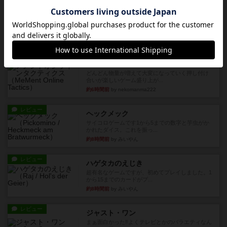
画像付き
充実
マーケットフレッシュ
目的あなたの店先に農産物の木箱を戦略的に積み
重ねて在庫を最大化し、競合...
約6時間前
by jurong
レビュー
メメントオンラインタクティクス
どんどん物量が増えて大変になっていく押し付け
合いが楽しいゲーム盛り上が...
約6時間前
by nekomanma222
レビュー
ヘックメック
サイコロゲームです1から5までの数字と芋虫がか
かれたダイス。これを振っ...
約8時間前
by みいやん
レビュー
ハゲタカのえじき
超有名なゲームですが、初めてプレイしました。1
から15までのカードがプ...
約8時間前
by みいやん
レビュー
ジャスト・ワン
まぁ面白かった‼️よくテレビとかのバラエティなん