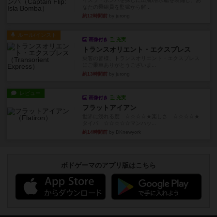
イスラ・ボンバを探しに出航!潜水艦を装備し、あ
なたの乗組員を監獄から解...
約12時間前
by jurong
ルール/インスト
画像付き
充実
トランスオリエント・エクスプレス
乗客の皆様、トランスオリエント・エクスプレス
にご乗車ありがとうございま...
約13時間前
by jurong
レビュー
画像付き
充実
フラットアイアン
世界に浸れる度 ☆☆☆☆★楽しさ ☆☆☆☆★
タイパ ☆☆☆☆☆マンハッ...
約14時間前
by DKnewyork
ボドゲーマのアプリ版はこちら