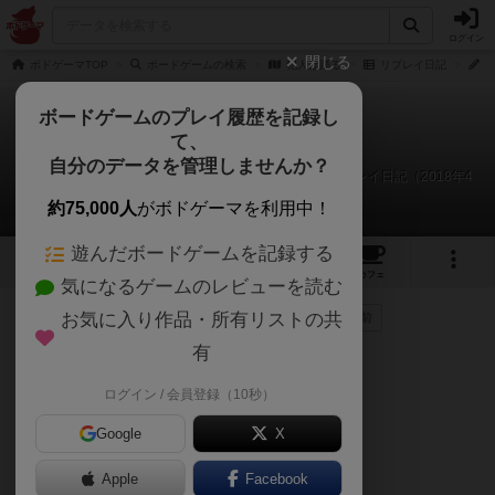
ログイン
閉じる
ボドゲーマTOP
ボードゲームの検索
犯人は踊る
リプレイ日記
ネ
ボードゲームのプレイ履歴を記録し
て、
犯人は踊る
自分のデータを管理しませんか？
ネクロス、トウタ、天真、影龍、マシロ、コンノのリプレイ日記（2018年4
月30日）
約75,000人
がボドゲーマを利用中！
遊んだボードゲームを記録する
24
5
115
425
トップ
画像
動画
レビュー
カフェ
気になるゲームのレビューを読む
お気に入り作品・所有リストの共
272名
が参考
0名
がナイス
0
8年以上前
有
第一発見者:天真
ログイン / 会員登録（10秒）
トウタ:アリバイ
Google
X
影龍:情報操作(左に一枚渡す)
Apple
Facebook