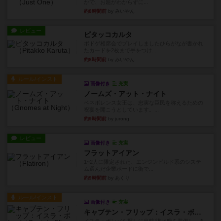
かで、お題がわからずに...
約8時間前
by みいやん
レビュー
ピタッコカルタ
ボドゲ相席会でプレイしましたひらがなが書かれ
たカードを2枚まで手をつけ...
約8時間前
by みいやん
ルール/インスト
画像付き
充実
ノームズ・アット・ナイト
ベネボレンス女王は、忠実な臣民を称えるための
祝宴を開こうとしています。...
約9時間前
by jurong
レビュー
画像付き
充実
フラットアイアン
1~2人に限定された、エンジンビルド系のシステ
ム選んだ企業ボードに街で...
約9時間前
by あくり
ルール/インスト
画像付き
充実
キャプテン・フリップ：イスラ・ボンバ