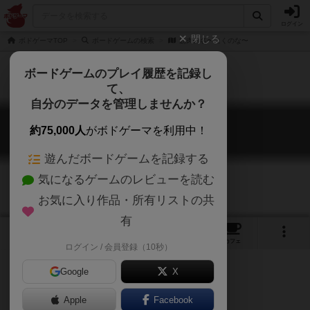
ログイン
閉じる
ボドゲーマTOP
ボードゲームの検索
筋肉の名〜にくのな〜
ボードゲームのプレイ履歴を記録し
て、
自分のデータを管理しませんか？
筋肉の名〜にくのな〜
約75,000人
がボドゲーマを利用中！
nikunona
遊んだボードゲームを記録する
気になるゲームのレビューを読む
お気に入り作品・所有リストの共
有
14
1
3
トップ
画像
動画
レビュー
カフェ
ログイン / 会員登録（10秒）
Google
X
Apple
Facebook