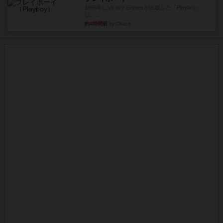
1986年にVictory Gamesが出版した『Playboy』
は、...
約4時間前
by Chaco