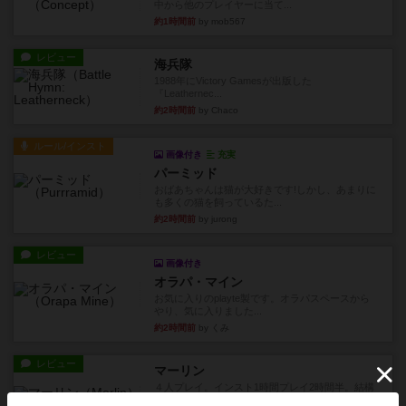
中から他のプレイヤーに当て...
約1時間前
by mob567
レビュー
海兵隊
1988年にVictory Gamesが出版した
『Leathernec...
約2時間前
by Chaco
ルール/インスト
画像付き
充実
パーミッド
おばあちゃんは猫が大好きです!しかし、あまりに
も多くの猫を飼っているた...
約2時間前
by jurong
レビュー
画像付き
オラパ・マイン
お気に入りのplayte製です。オラパスペースから
やり、気に入りました...
約2時間前
by くみ
レビュー
マーリン
４人プレイ。インスト1時間プレイ2時間半。結構
ダイス運と手札のカード運...