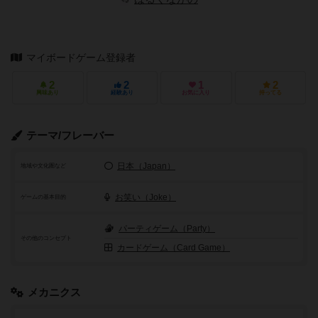
マイボードゲーム登録者
2
2
1
2
興味あり
経験あり
お気に入り
持ってる
テーマ/フレーバー
日本（Japan）
地域や文化圏など
お笑い（Joke）
ゲームの基本目的
パーティゲーム（Party）
その他のコンセプト
カードゲーム（Card Game）
メカニクス