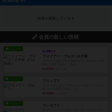
掲示板 0件
投稿を募集しています
会員の新しい投稿
レビュー
画像付き
ファイアー・ブルズ / 火牛陣
火牛を引き連れて敵を殲滅させる。縦か斜めで前2
列まで攻撃できるが、自分...
約1時間前
by うらまこ
レビュー
フリップ７
カードをめくるかパスをするかを決めてパスした
時のカード数字が得点になる...
約1時間前
by mob567
レビュー
コンセプト
親のプレイヤーがお題を決めて限られたヒントの