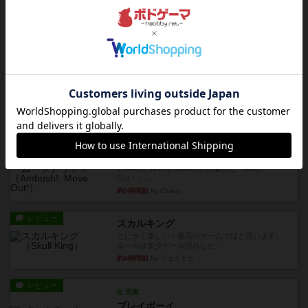
約3時間前
by oliber
レビュー
アンブッシュ！：シルバースター
1987年にVictory Gamesが出版した『Silver Sta...
約3時間前
by Chaco
レビュー
アンブッシュ！：パープルハート
1985年にVictory Gamesが出版した『Purple Hea...
約3時間前
by Chaco
レビュー
アンブッシュ！：ムーブアウト！
1984年にVictory Gamesが出版した『Move
Out！』...
約3時間前
by Chaco
レビュー
スカルキング
とにかく楽しい！最高のゲームではと思います。
ルールは多少ゲーム慣れした...
約4時間前
by ジェイとと
レビュー
充実
プレイボーイ