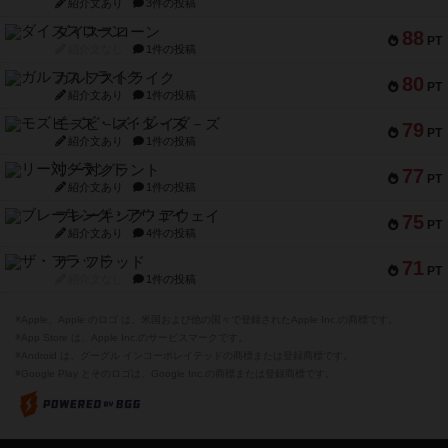
紹介文あり
3件の投稿
ダイススローン
88
PT
紹介文なし
1件の投稿
ガルフストライク
80
PT
紹介文あり
1件の投稿
モズビ－ズ・レイダ－ズ
79
PT
紹介文あり
1件の投稿
リー対グラント
77
PT
紹介文あり
1件の投稿
ブレーキング・アウェイ
75
PT
紹介文あり
4件の投稿
ザ・フラッド
71
PT
紹介文なし
1件の投稿
※Apple、Apple のロゴ は、米国および他の国々で登録されたApple Inc.の商標です。
※App Store は、Apple Inc.のサービスマークです。
※Android は、グーグル インコーポレイテッドの商標または登録商標です。
※Google Play とそのロゴは、Google Inc.の商標または登録商標です。