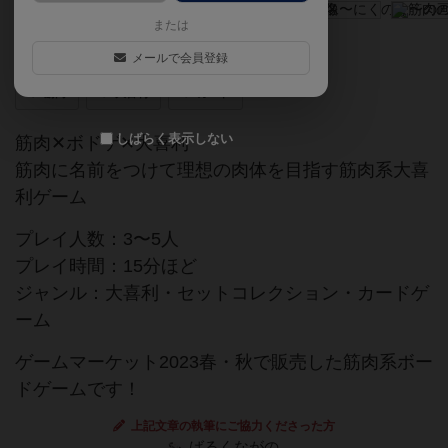
または
まっちょ ゆあ ねーむ？
メールで会員登録
筋肉
大喜利
カード
しばらく表示しない
筋肉✕ボドゲ✕大喜利
筋肉に名前をつけて理想の肉体を目指す筋肉系大喜
利ゲーム
プレイ人数：3〜5人
プレイ時間：15分ほど
ジャンル：大喜利・セットコレクション・カードゲ
ーム
ゲームマーケット2023春・秋で販売した筋肉系ボー
ドゲームです！
上記文章の執筆にご協力くださった方
ばるくながの