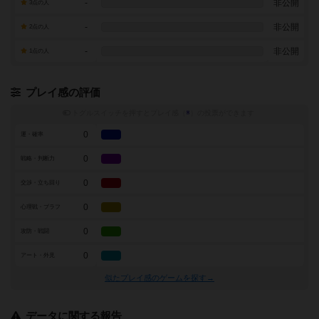
-
非公開
3点の人
-
非公開
2点の人
-
非公開
1点の人
プレイ感の評価
トグルスイッチを押すとプレイ感（
※
）の投票ができます
0
運・確率
0
戦略・判断力
0
交渉・立ち回り
0
心理戦・ブラフ
0
攻防・戦闘
0
アート・外見
似たプレイ感のゲームを探す→
データに関する報告