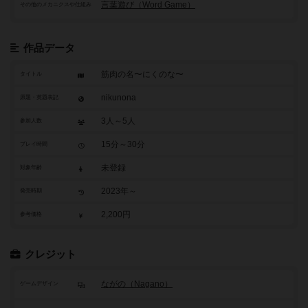
言葉遊び（Word Game）
その他のメカニクスや仕組み
作品データ
筋肉の名〜にくのな〜
タイトル
nikunona
原題・英題表記
3人～5人
参加人数
15分～30分
プレイ時間
未登録
対象年齢
2023年～
発売時期
2,200円
参考価格
クレジット
ながの（Nagano）
ゲームデザイン