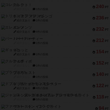
コレクト！
240
PT
紹介文なし
1件の投稿
トリオンフ ア マレンゴ
236
PT
紹介文あり
1件の投稿
エレメンツ
232
PT
紹介文あり
4件の投稿
バー！パーティー
212
PT
紹介文なし
1件の投稿
ギョッと
154
PT
紹介文あり
1件の投稿
クルティボ
152
PT
紹介文なし
1件の投稿
ブラヴェスト
140
PT
紹介文なし
1件の投稿
ドブル：ポケットモンスター
122
PT
紹介文あり
4件の投稿
ジャンヌ・ダルク-オルレアン ドロー＆ライト
118
PT
紹介文なし
5件の投稿
ファースト・イン・フライト
94
PT