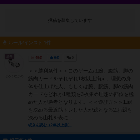
投稿を募集しています
ルール/インスト 1件
皇帝
49名
0名
0
＜＜勝利条件＞＞このゲームは腕、腹筋、脚の
ばるくながの
筋肉カードをそれぞれ1枚以上揃え、理想の身
体を仕上げた人、もしくは腕、腹筋、脚の筋肉
カードをどれか1種類を3枚集め理想の部位を極
めた人が勝者となります。＜＜遊び方＞＞1.親
を決める最近筋トレした人が親となる2.お題を
決める山札を表に...
続きを読む（2年以上前）