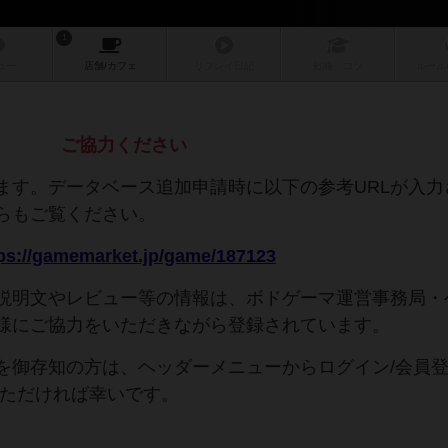
1
ュー
店舗/
カフェ
リプレイ
日記
戦略
・コツ
ルール
ご協力ください
ます。データベース追加申請時に以下の参考URLが入力
らもご覧ください。
ps://gamemarket.jp/game/187123
説明文やレビュー等の情報は、ボドゲーマ運営事務局・
様にご協力をいただきながら登録されています。
を御存知の方は、ヘッダーメニューからログイン/会員
いただければ幸いです。