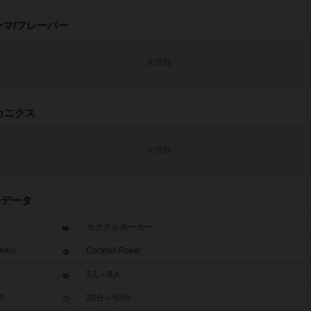
ーマ/フレーバー
未登録
カニクス
未登録
品データ
カクテルポーカー
Cocktail Poker
題表記
3人～8人
30分～60分
間