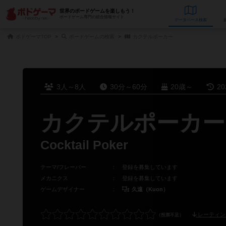
世界のボードゲームを楽しもう！
ボードゲーム専門の総合情報サイト
データベース
検
ボドゲーマTOP
ボードゲームの検索
カクテルポーカー
3人～8人
30分～60分
20歳～
2
カクテルポーカー
Cocktail Poker
テーマ/フレーバー
：
登録を募集しています
メカニクス
：
登録を募集しています
ゲームデザイナー
：
久遠（Kuon）
レーティン