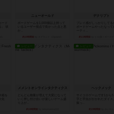
ニューオールド
デクリプト
カード
ボードゲームを1,000個以上持って
プレイ感がしっかりしてる
」 状
いるユーザー視点で良かった点と悪
ボードゲームやったなって
か...
ーティ...
nd）
約10時間前
by オグランド（Oguland）
約11時間前
by ヒロ(新！ボードゲ
レビュー
レビュー
ュ
メメントオンラインタクティクス
ヘックメック
木箱を
どんどん物量が増えて大変になって
サイコロゲームです1から
大化
いく押し付け合いが楽しいゲーム盛
字と芋虫がかかれたダイス
り上が...
振っ...
約18時間前
by nekomanma222
約19時間前
by みいやん