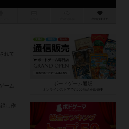
/インスト
掲示板
拡張/関連
作
次のおすすめ
されて
ボードゲーム通販
ゲーム
オンラインストアで7,500商品を販売中
登録し作