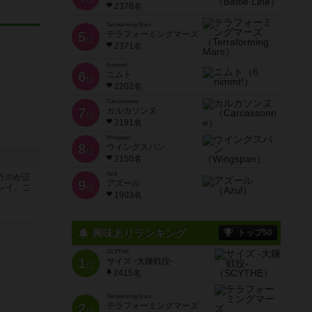
2378名
Terraforming Mars
5
テラフォーミングマーズ
位
2371名
6 nimmt!
6
ニムト
位
2202名
Carcassonne
7
カルカソンヌ
位
2191名
Wingspan
8
ウイングスパン
位
2150名
Azul
うのが正
9
アズール
レイ。こ
位
1903名
興味ありランキング
トップ50
SCYTHE
1
サイズ -大鎌戦役-
位
2415名
Terraforming Mars
2
テラフォーミングマーズ
位