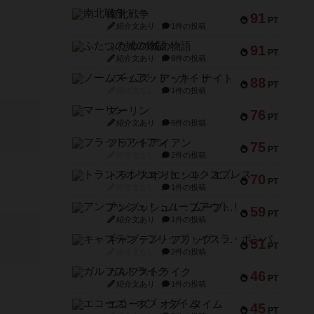
南北戦争
91
PT
紹介文あり
1件の投稿
ふたつの城の物語
91
PT
紹介文あり
6件の投稿
ノームズ・アット・ナイト
88
PT
紹介文なし
1件の投稿
マーリン
76
PT
紹介文あり
6件の投稿
フラットアイアン
75
PT
紹介文なし
2件の投稿
トランスオリエント・エクスプレス
70
PT
紹介文なし
1件の投稿
アンブッシュ！：ムーブアウト！
59
PT
紹介文あり
1件の投稿
キャプテン・フリップ：イスラ・ボンバ
51
PT
紹介文なし
2件の投稿
ガルフストライク
46
PT
紹介文あり
1件の投稿
エコーズ・オブ・タイム
45
PT