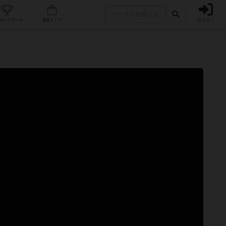
ログイン
カフェ/店舗
人気ボードゲーム
通販ストア