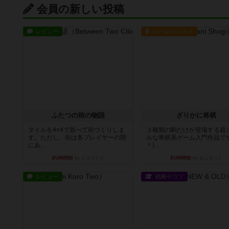
会員の新しい投稿
レビュー
ルール/インスト
ふたつの街の物語
ざりかに将棋
タイルを4×4で並べて街づくりしま
３種類の駒だけが登場する超
す。ただし、街は各プレイヤーの間
ルな将棋系ゲーム入門作品です
にあ...
＾)...
約3時間前
by ジェイとと
約3時間前
by あんちっく
レビュー
戦略やコツ