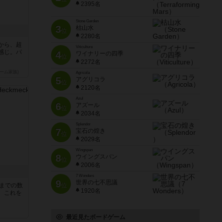
2395名
Stone Garden
3
枯山水
位
2280名
から、超
Viticulture
感じ。パ
4
ワイナリーの四季
位
2272名
ーム家族)
Agricola
5
アグリコラ
位
2120名
Azul
6
アズール
位
2034名
Splendor
7
宝石の煌き
位
2029名
Wingspan
8
ウイングスパン
位
2006名
7 Wonders
9
世界の七不思議
5までの数
位
1920名
。これを
最近見たボードゲーム