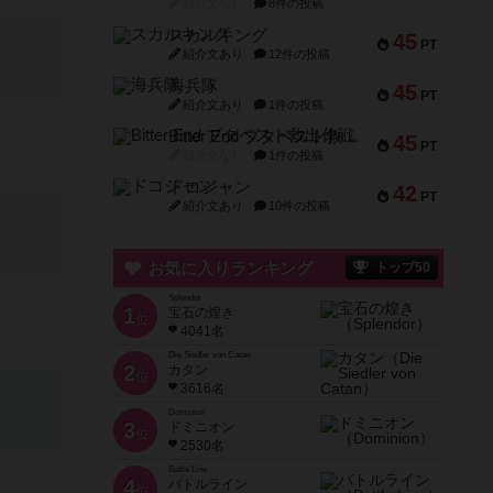
紹介文なし
8件の投稿
スカルキング
45
PT
紹介文あり
12件の投稿
海兵隊
45
PT
紹介文あり
1件の投稿
Bitter End ブタペスト救出作戦
45
PT
紹介文なし
1件の投稿
ドコジャン
42
PT
紹介文あり
10件の投稿
お気に入りランキング
トップ50
Splendor
1
宝石の煌き
位
4041名
Die Siedler von Catan
2
カタン
位
3616名
Dominion
3
ドミニオン
位
2530名
Battle Line
4
バトルライン
位