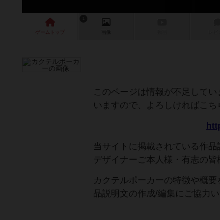
1
ゲーム
トップ
画像
動画
レビ
このページは情報が不足してい
いますので、よろしければこち
htt
当サイトに掲載されている作品
デザイナーご本人様・有志の皆
カクテルポーカーの特徴や概要
品説明文の作成/編集にご協力