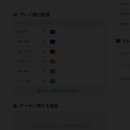
対象年齢
プレイ感の評価
発売時期
トグルスイッチを押すとプレイ感（
※
）の投票ができます
参考価格
0
運・確率
ク
0
戦略・判断力
0
交渉・立ち回り
ゲームデ
0
心理戦・ブラフ
アートワ
0
攻防・戦闘
関連企業
0
アート・外見
似たプレイ感のゲームを探す→
データに関する報告
ログインするとフォームが表示されます