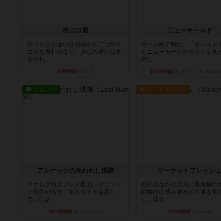
街コロ通
ニューオールド
街コロとの違いは初めから二つサイ
ゲーム終了時に、「オールド
コロを振れるなど、少しの違いはあ
とニューカードのどちらもある
るけれ...
態に...
約9時間前
by くみ
約10時間前
by オグランド（Ogula
レビュー
ルール/インスト
アルナックの失われし遺跡
マーケットフレッシ
アナログ対人プレイ数回。クニツィ
目的あなたの店先に農産物の
ア先生の名作「エルドラドを探し
戦略的に積み重ねて在庫を最
て」にあ...
し、競合...
約13時間前
by おーちゃん
約18時間前
by jurong