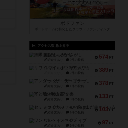
ボドファン
ボードゲームに特化したクラウドファンディング
アクセス数 急上昇中
無限まちがいさがし
574
PT
紹介文あり
2件の投稿
リワイルド：サウスアメリカ
389
PT
紹介文なし
2件の投稿
アンダー・ザ・テーブラー
378
PT
紹介文あり
1件の投稿
宵と暁の呪文書
133
PT
紹介文あり
8件の投稿
セミファイナル ～お前はまだ生きている～
103
PT
紹介文あり
1件の投稿
ワン・トゥ・ファイブ
97
PT
紹介文あり
1件の投稿