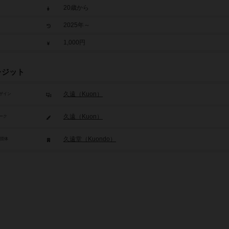
20歳から
2025年～
1,000円
レジット
久遠（Kuon）
ザイン
久遠（Kuon）
ーク
久遠堂（Kuondo）
/団体