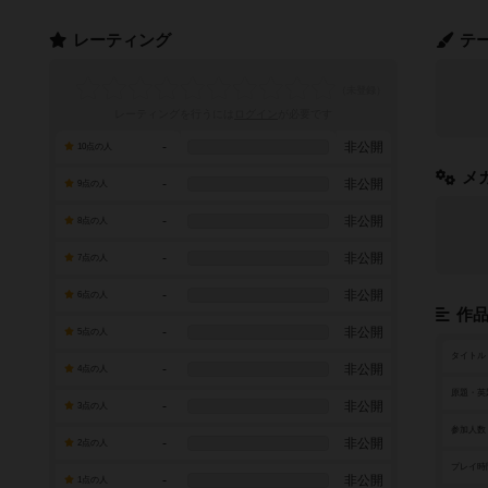
レーティング
テ
レーティングを行うには
ログイン
が必要です
-
非公開
10点の人
メ
-
非公開
9点の人
-
非公開
8点の人
-
非公開
7点の人
-
非公開
6点の人
作
-
非公開
5点の人
タイトル
-
非公開
4点の人
原題・英
-
非公開
3点の人
参加人数
-
非公開
2点の人
プレイ時
-
非公開
1点の人