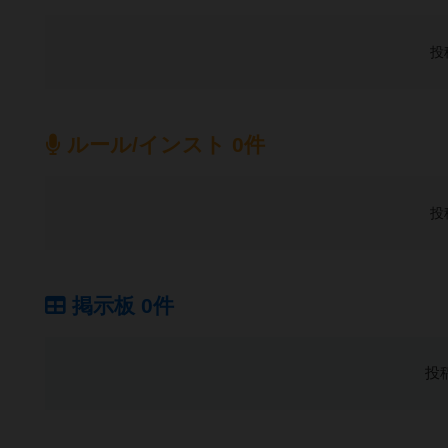
投
ルール/インスト 0件
投
掲示板 0件
投