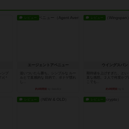
レビュー
レビュー
エージェントアベニュー
ウイングスパン
シンプ
追いついたら勝ち。シンプルな ルー
期待値を上げすぎた、とい
♪(＾
ルとで直感的な 目的で、ボドゲ慣れ
直な感想。２人で何度かプ
し...
こでも...
約4時間前
by daisdice
約4時間前
by S
レビュー
レビュー