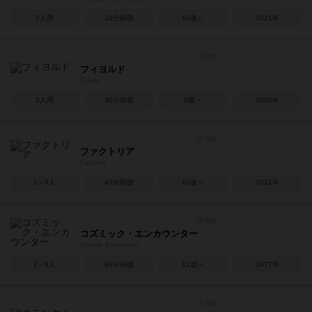
2人用
10分前後
10歳～
2021年
フィヨルド
Fjords
2人用
30分前後
8歳～
2005年
ファクトリア
Factoria
2～6人
45分前後
10歳～
2021年
コズミック・エンカウンター
Cosmic Encounter
2～6人
90分前後
12歳～
1977年