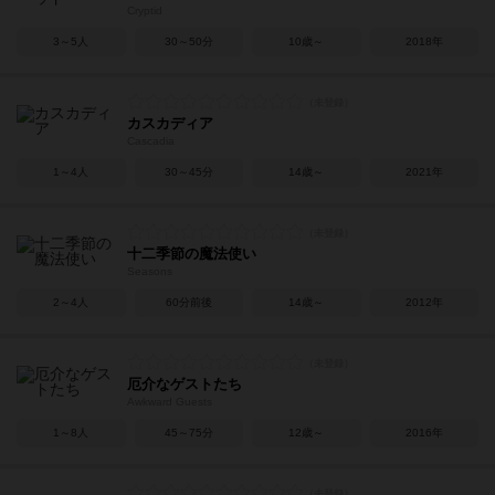
Cryptid
3～5人
30～50分
10歳～
2018年
カスカディア
Cascadia
1～4人
30～45分
14歳～
2021年
十二季節の魔法使い
Seasons
2～4人
60分前後
14歳～
2012年
厄介なゲストたち
Awkward Guests
1～8人
45～75分
12歳～
2016年