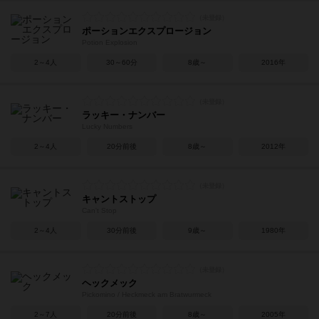
ポーションエクスプロージョン
Potion Explosion
2～4人
30～60分
8歳～
2016年
ラッキー・ナンバー
Lucky Numbers
2～4人
20分前後
8歳～
2012年
キャントストップ
Can't Stop
2～4人
30分前後
9歳～
1980年
ヘックメック
Pickomino / Heckmeck am Bratwurmeck
2～7人
20分前後
8歳～
2005年