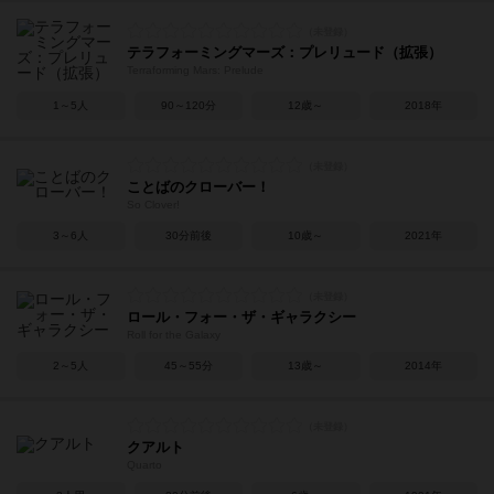
テラフォーミングマーズ：プレリュード（拡張）
Terraforming Mars: Prelude
1～5人
90～120分
12歳～
2018年
ことばのクローバー！
So Clover!
3～6人
30分前後
10歳～
2021年
ロール・フォー・ザ・ギャラクシー
Roll for the Galaxy
2～5人
45～55分
13歳～
2014年
クアルト
Quarto