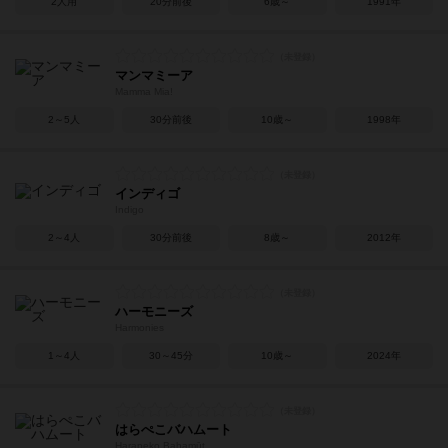
2人用
20分前後
6歳～
1991年
マンマミーア
Mamma Mia!
2～5人
30分前後
10歳～
1998年
インディゴ
Indigo
2～4人
30分前後
8歳～
2012年
ハーモニーズ
Harmonies
1～4人
30～45分
10歳～
2024年
はらぺこバハムート
Harapeko Bahamūt