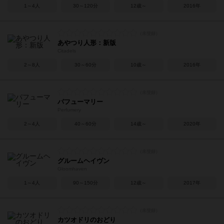
1～4人
30～120分
12歳～
2016年
あやつり人形：新版
Citadels
2～8人
30～60分
10歳～
2016年
パフューマリー
Perfumery
2～4人
40～60分
14歳～
2020年
グルームヘイヴン
Gloomhaven
1～4人
90～150分
12歳～
2017年
カツオドリのおどり