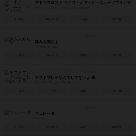
アトラスロスト ライズ・オブ・ザ・ニューソブリンズ
Atlas Lost: Rise of the New Sovereigns
1～4人
60～90分
14歳～
2023年
詠み人知らず
Yomibito Shirazu
2～10人
10～20分
10歳～
2016年
テストプレイなんてしてないよ 黒
We Didn't Playtest This Either
2～10人
1～5分
13歳～
2018年
フェレータ
Verräter
3～5人
60分前後
12歳～
1998年