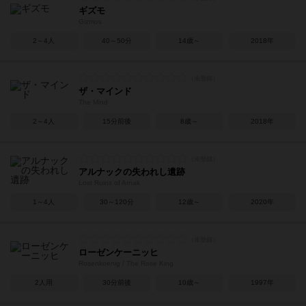
ギズモ
Gizmos
2～4人
40～50分
14歳～
2018年
ザ・マインド
The Mind
2～4人
15分前後
8歳～
2018年
アルナックの失われし遺跡
Lost Ruins of Arnak
1～4人
30～120分
12歳～
2020年
ローゼンケーニッヒ
Rosenkoenig / The Rose King
2人用
30分前後
10歳～
1997年