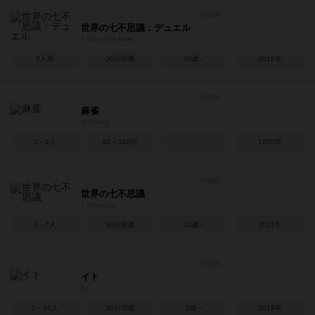
世界の七不思議：デュエル
7 Wonders Duel
2人用
30分前後
10歳～
2015年
麻雀
Mahjong
2～4人
60～180分
－
1850年
世界の七不思議
7 Wonders
2～7人
30分前後
10歳～
2011年
イト
ito
2～10人
30分前後
8歳～
2019年