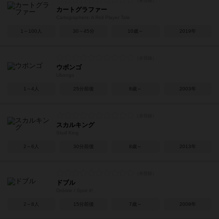
カートグラファー
Cartographers: A Roll Player Tale
1～100人
30～45分
10歳～
2019年
ウボンゴ
Ubongo
1～4人
25分前後
8歳～
2003年
スカルキング
Skull King
2～6人
30分前後
8歳～
2013年
ドブル
Dobble / Spot it!
2～8人
15分前後
7歳～
2009年