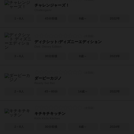
チャレンジャーズ！
Challengers!
1～8人
45分前後
8歳～
2022年
ディクシット:ディズニーエディション
Dixit: Disney Edition
3～6人
30分前後
8歳～
2023年
ダービーカジノ
Ready Set Bet
2～9人
45～60分
14歳～
2022年
キチキチキッチン
Kichi KIchi Kitchen
2～8人
30分前後
8歳～
2024年