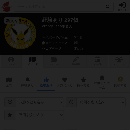
ログイン
経験あり 297個
新入り
orange_asagi さん
365個
マイボードゲーム
0件
参加コミュニティ
未設定
ウェブページ
トップ
ゲーム一覧
マイリスト
投稿履歴
ボ
ドゲ
会
コミュニティ
評価したゲ
全て
興味あり
経験あり
お気に入り
持ってる
比較する
ーム