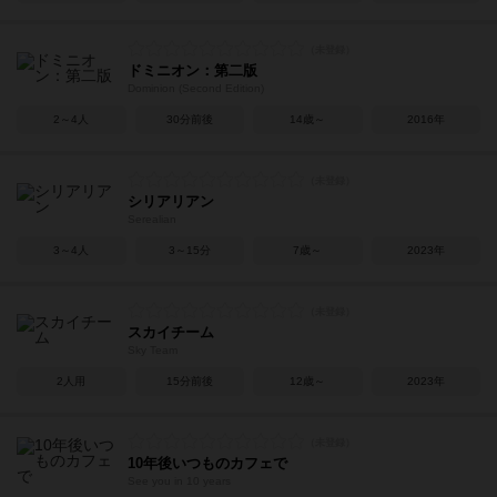
ドミニオン：第二版
Dominion (Second Edition)
2～4人
30分前後
14歳～
2016年
シリアリアン
Serealian
3～4人
3～15分
7歳～
2023年
スカイチーム
Sky Team
2人用
15分前後
12歳～
2023年
10年後いつものカフェで
See you in 10 years