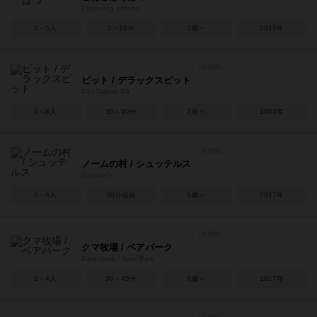
Exploding Kittens
2～5人
2～15分
7歳～
2015年
ピット / デラックスピット
Pit / Deluxe Pit
3～8人
30～90分
7歳～
1903年
ノームの村 / シュッテルス
Schüttel's
2～6人
30分前後
8歳～
2017年
クマ牧場 / ベアパーク
Bärenpark / Bear Park
2～4人
30～45分
8歳～
2017年