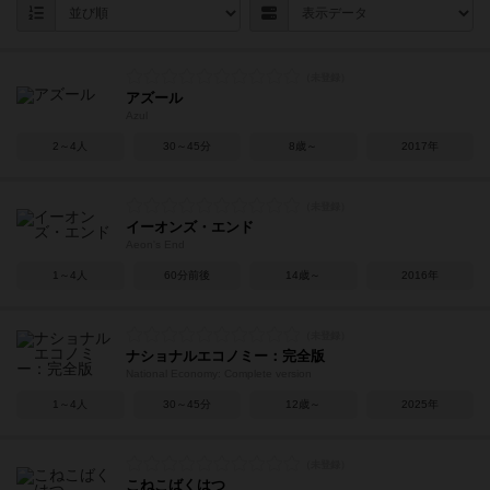
アズール
Azul
2～4人
30～45分
8歳～
2017年
イーオンズ・エンド
Aeon's End
1～4人
60分前後
14歳～
2016年
ナショナルエコノミー：完全版
National Economy: Complete version
1～4人
30～45分
12歳～
2025年
こねこばくはつ