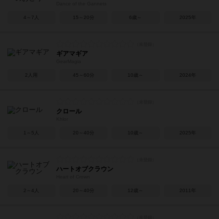
Dance of the Gannets
4～7人
15～20分
6歳～
2025年
ギアマギア
GearMagia
2人用
45～60分
10歳～
2024年
クロール
Khlor
1～5人
20～40分
10歳～
2025年
ハートオブクラウン
Heart of Crown
2～4人
20～40分
12歳～
2011年