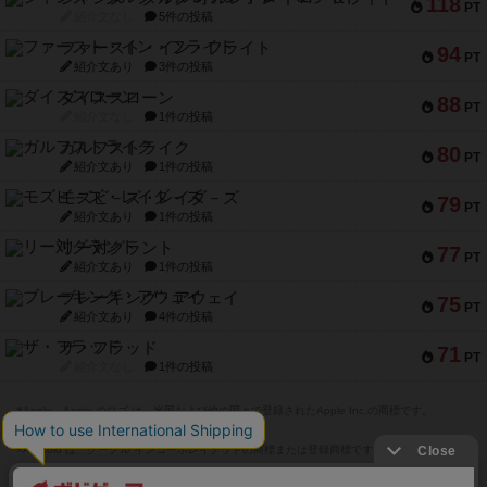
118
PT
紹介文なし
5件の投稿
ファースト・イン・フライト
94
PT
紹介文あり
3件の投稿
ダイススローン
88
PT
紹介文なし
1件の投稿
ガルフストライク
80
PT
紹介文あり
1件の投稿
モズビ－ズ・レイダ－ズ
79
PT
紹介文あり
1件の投稿
リー対グラント
77
PT
紹介文あり
1件の投稿
ブレーキング・アウェイ
75
PT
紹介文あり
4件の投稿
ザ・フラッド
71
PT
紹介文なし
1件の投稿
※Apple、Apple のロゴ は、米国および他の国々で登録されたApple Inc.の商標です。
※App Store は、Apple Inc.のサービスマークです。
※Android は、グーグル インコーポレイテッドの商標または登録商標です。
※Google Play とそのロゴは、Google Inc.の商標または登録商標です。