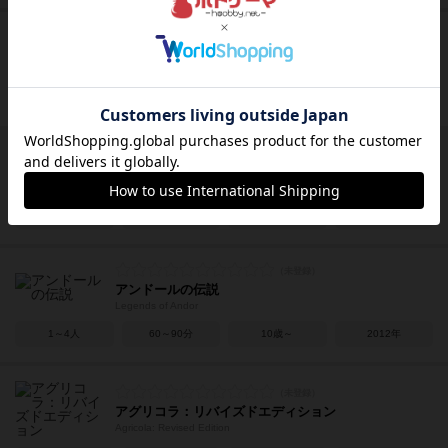
ロビンソン・クルーソー
Robinson Crusoe: Adventures on the Cursed Island
1～4人
60～120分
14歳～
2012年
富士-脱出-
Fuji
2～4人
30～45分
10歳～
2018年
アンドールの伝説
Legends of Andor
1～4人
60～90分
10歳～
2012年
アグリコラ：リバイズドエディション
Agricola: Revised Edition