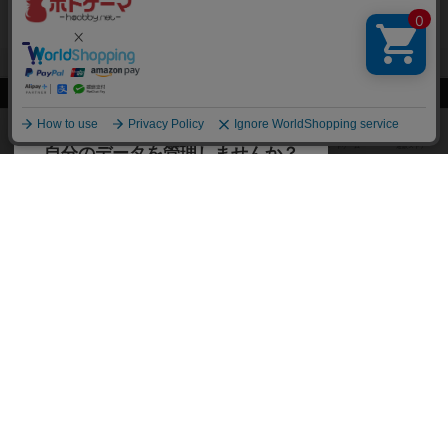
閉じる
ボドゲーマTOP
ボドとも一覧
orange_asagi
マイボードゲーム
ボドゲーマTOP
ボードゲームのプレイ履歴を記録し
て、
ボードゲームを検索する
自分のデータを管理しませんか？
約75,000人
がボドゲーマを利用中！
ボードゲームの新着レビュー
遊んだボードゲームを記録する
ボードゲーム会情報
気になるゲームのレビューを読む
お気に入り作品・所有リストの共
メカニクス特集
有
掲示板・トピックス
ログイン / 会員登録（10秒）
Google
X
ボドとも・会員一覧
Apple
Facebook