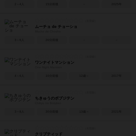
2～4人
15分前後
－
2025年
ムーチョ de チョーショ
Mucho de Chosho
3～6人
20分前後
－
－
ワンナイトマンション
One Night Mansion
4～6人
10分前後
12歳～
2017年
ちきゅうのボブジテン
Chikyu no Bobjiten
3～8人
30分前後
13歳～
2021年
クリプティッド