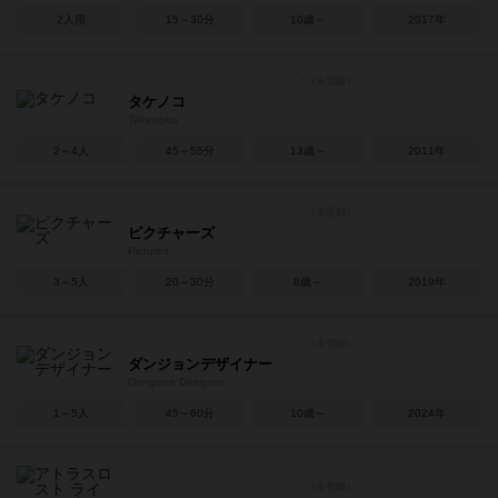
2人用
15～30分
10歳～
2017年
タケノコ
Takenoko
2～4人
45～55分
13歳～
2011年
ピクチャーズ
Pictures
3～5人
20～30分
8歳～
2019年
ダンジョンデザイナー
Dungeon Designer
1～5人
45～60分
10歳～
2024年