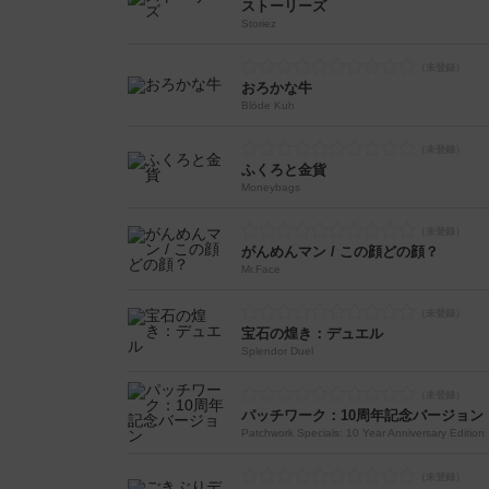
ストーリーズ
Storiez
おろかな牛
Blöde Kuh
ふくろと金貨
Moneybags
がんめんマン / この顔どの顔？
Mr.Face
宝石の煌き：デュエル
Splendor Duel
パッチワーク：10周年記念バージョン
Patchwork Specials: 10 Year Anniversary Edition