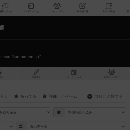
索
新着レビュー
ボードゲーム会
コミュニティ
掲示板一覧
8個
itter.com/kamomeno_jo7
スト
投稿履歴
ボ
ー
ドゲ
ーム
会
参加
コミュニティ
入り
持ってる
評価したゲーム
自分と
比較する