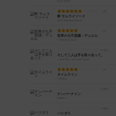
It's a Quiz?
斬 サムライソード
ZAN! Samurai Sword
世界の七不思議：デュエル
7 Wonders Duel
そして二人は手を取り合って。
...and then. we held hands.
タイムライン
Timeline
ナンバーナイン
NMBR 9
ハリガリ