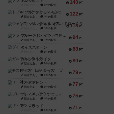
ブラヴェスト
140
PT
紹介文なし
1件の投稿
ドブル：ポケットモンスター
122
PT
紹介文あり
4件の投稿
ジャンヌ・ダルク-オルレアン ドロー＆ライト
118
PT
紹介文なし
5件の投稿
ファースト・イン・フライト
94
PT
紹介文あり
3件の投稿
ダイススローン
88
PT
紹介文なし
1件の投稿
ガルフストライク
80
PT
紹介文あり
1件の投稿
モズビ－ズ・レイダ－ズ
79
PT
紹介文あり
1件の投稿
リー対グラント
77
PT
紹介文あり
1件の投稿
ブレーキング・アウェイ
75
PT
紹介文あり
4件の投稿
ザ・フラッド
71
PT
紹介文なし
1件の投稿