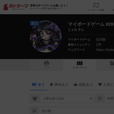
世界のボードゲームを楽しもう！
ボードゲーム専門の総合情報サイト
データベース
検
国王
マイボードゲーム 82
じょな さん
828個
マイボードゲーム
1件
参加コミュニティ
https://tw
ウェブページ
トップ
マイボードゲーム
マイリ
全て
興味あり
経験あり
お気に