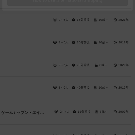
2～6人
15分前後
10歳～
2021年
3～5人
30分前後
10歳～
2018年
2～6人
20分前後
8歳～
2020年
3～6人
45分前後
10歳～
2015年
2～4人
15分前後
8歳～
2009年
スピード計算 / アルティメットカウントゲーム / セブン・エイト・ナイン