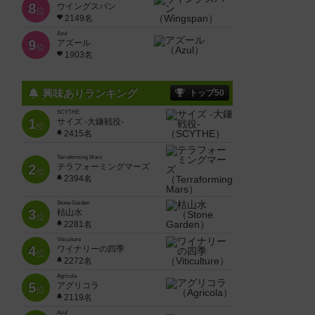
8
ウイングスパン
位
2149名
Azul
9
アズール
位
1903名
興味ありランキング
トップ50
SCYTHE
1
サイズ -大鎌戦役-
位
2415名
Terraforming Mars
2
テラフォーミングマーズ
位
2394名
Stone Garden
3
枯山水
位
2281名
Viticulture
4
ワイナリーの四季
位
2272名
Agricola
5
アグリコラ
位
2119名
Azul