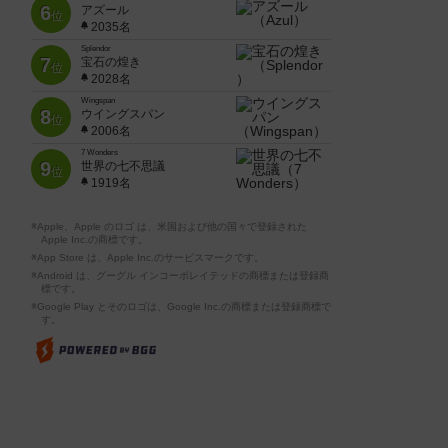
6
アズール
位
2035名
Splendor
7
宝石の煌き
位
2028名
Wingspan
8
ウイングスパン
位
2006名
7 Wonders
9
世界の七不思議
位
1919名
※Apple、Apple のロゴ は、米国および他の国々で登録された
Apple Inc.の商標です。
※App Store は、Apple Inc.のサービスマークです。
※Android は、グーグル インコーポレイテッドの商標または登録商
標です。
※Google Play とそのロゴは、Google Inc.の商標または登録商標で
す。