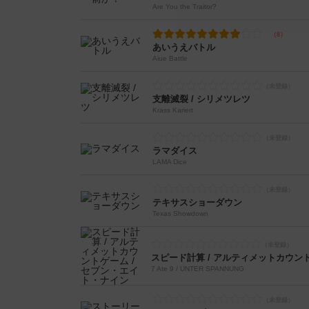
Are You the Traitor?
あいうえバトル
Aiue Battle
支離滅裂 / シリメツレツ
Krass Kariert
ラマダイス
LAMA Dice
テキサスショーダウン
Texas Showdown
7 Ate 9 / UNTER SPANNUNG