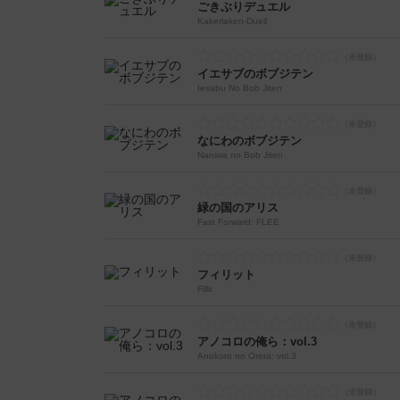
ごきぶりデュエル
Kakerlaken-Duell
イエサブのボブジテン
Iesabu No Bob Jiten
なにわのボブジテン
Naniwa no Bob Jiten
緑の国のアリス
Fast Forward: FLEE
フィリット
Fillit
アノコロの俺ら：vol.3
Anokoro no Orera: vol.3