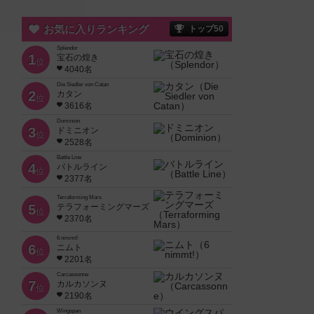
お気に入りランキング
トップ50
Splendor
1
宝石の煌き
位
4040名
Die Siedler von Catan
2
カタン
位
3616名
Dominion
3
ドミニオン
位
2528名
Battle Line
4
バトルライン
位
2377名
Terraforming Mars
5
テラフォーミングマーズ
位
2370名
6 nimmt!
6
ニムト
位
2201名
Carcassonne
7
カルカソンヌ
位
2190名
Wingspan