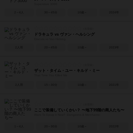
Superstore 3000
2～4人
30～45分
10歳～
2024年
ドラキュラ vs ヴァン・ヘルシング
Dracula vs Van Helsing
2人用
20～45分
10歳～
2023年
ザット・タイム・ユー・キルド・ミー
That Time You Killed Me
2人用
15～30分
10歳～
2021年
ここで装備していくかい？ 〜地下99階の商人たち〜
Want To Epuip it Now? -Dungeons & Merchants-
1～4人
20～30分
10歳～
2022年