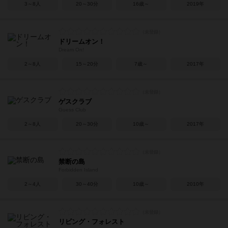
3～8人
20～30分
16歳～
2019年
ドリームオン！
Dream On!
2～8人
15～20分
7歳～
2017年
ゲスクラブ
Guess Club
2～8人
20～30分
10歳～
2017年
禁断の島
Forbidden Island
2～4人
30～40分
10歳～
2010年
リビング・フォレスト