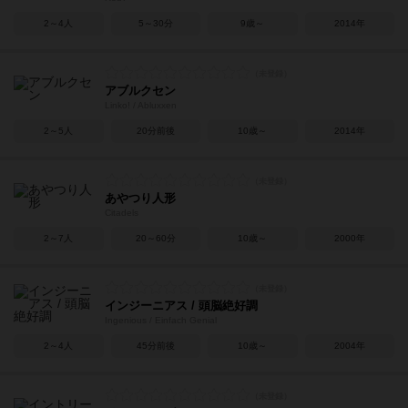
2～4人
5～30分
9歳～
2014年
アブルクセン
Linko! / Abluxxen
2～5人
20分前後
10歳～
2014年
あやつり人形
Citadels
2～7人
20～60分
10歳～
2000年
インジーニアス / 頭脳絶好調
Ingenious / Einfach Genial
2～4人
45分前後
10歳～
2004年