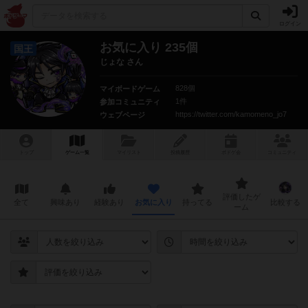
ログイン
お気に入り 235個
国王
じょな さん
828個
マイボードゲーム
1件
参加コミュニティ
https://twitter.com/kamomeno_jo7
ウェブページ
トップ
ゲーム一覧
マイリスト
投稿履歴
ボ
ドゲ
会
コミュニティ
評価したゲ
全て
興味あり
経験あり
お気に入り
持ってる
比較する
ーム