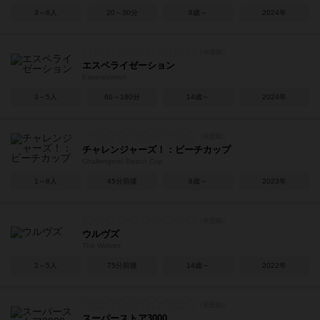
3～6人
20～30分
8歳～
2024年
エスペライゼーション
Esperaization
3～5人
60～180分
14歳～
2024年
チャレンジャーズ！：ビーチカップ
Challengers! Beach Cup
1～8人
45分前後
8歳～
2023年
ウルヴズ
The Wolves
2～5人
75分前後
14歳～
2022年
スーパーストア3000