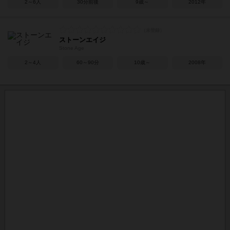
2～6人
30分前後
9歳～
2012年
ストーンエイジ
Stone Age
2～4人
60～90分
10歳～
2008年