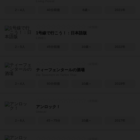
Living Forest
2～4人
40分前後
8歳～
2021年
1号線で行こう！：日本語版
LINIE1
2～5人
45分前後
10歳～
2022年
ティーフェンタールの酒場
Die Tavernen im Tiefen Thal
2～4人
60分前後
10歳～
2019年
アンロック！
Unlock!
2～6人
45～75分
10歳～
2017年