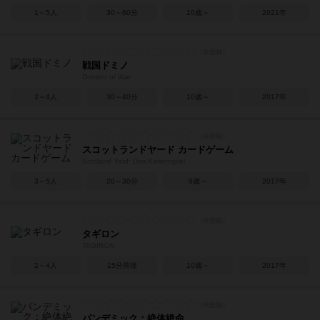
1～5人
30～60分
10歳～
2021年
戦国ドミノ
Domino of War
2～4人
30～40分
10歳～
2017年
スコットランドヤード カードゲーム
Scotland Yard: Das Kartenspiel
3～5人
20～30分
9歳～
2017年
タギロン
TAGIRON
2～4人
15分前後
10歳～
2017年
パンデミック：絶体絶命