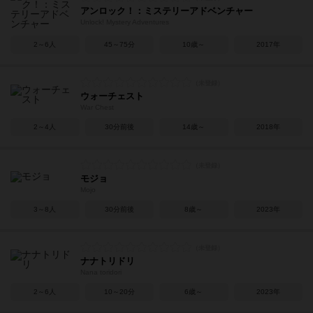
アンロック！：ミステリーアドベンチャー
Unlock! Mystery Adventures
2～6人
45～75分
10歳～
2017年
ウォーチェスト
War Chest
2～4人
30分前後
14歳～
2018年
モジョ
Mojo
3～8人
30分前後
8歳～
2023年
ナナトリドリ
Nana toridori
2～6人
10～20分
6歳～
2023年