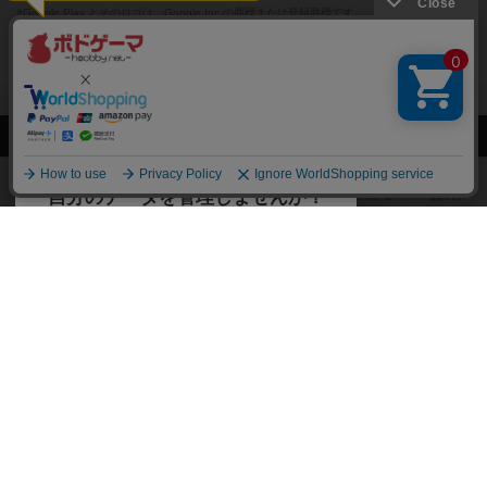
※Google Play とそのロゴは、Google Inc.の商標または登録商標です。
閉じる
ボドゲーマTOP
ボドとも一覧
じょな
マイボードゲーム
お気に
ボドゲーマTOP
ボードゲームのプレイ履歴を記録し
て、
ボードゲームを検索する
自分のデータを管理しませんか？
約75,000人
がボドゲーマを利用中！
ボードゲームの新着レビュー
遊んだボードゲームを記録する
ボードゲーム会情報
気になるゲームのレビューを読む
お気に入り作品・所有リストの共
メカニクス特集
有
掲示板・トピックス
ログイン / 会員登録（10秒）
Google
X
ボドとも・会員一覧