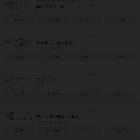
あいうえバトル
Aiue Battle
2～6人
15分前後
10歳～
2021年
テキサスショーダウン
Texas Showdown
3～6人
45分前後
10歳～
2015年
フィリット
Fillit
2～4人
5～20分
9歳～
2018年
アノコロの俺ら：vol.3
Anokoro no Orera: vol.3
2～5人
15～30分
－
2018年