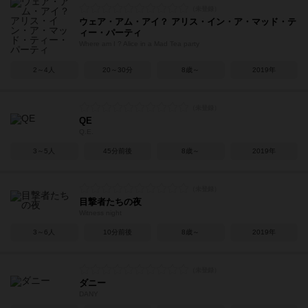
ウェア・アム・アイ？ アリス・イン・ア・マッド・テ
ィー・パーティ
Where am I ? Alice in a Mad Tea party
2～4人
20～30分
8歳～
2019年
QE
Q.E.
3～5人
45分前後
8歳～
2019年
目撃者たちの夜
Witness night
3～6人
10分前後
8歳～
2019年
ダニー
DANY