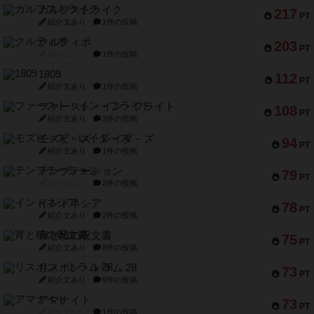
ガルフストライク
217
PT
紹介文あり
1件の投稿
クルティボ
203
PT
紹介文なし
1件の投稿
1809
112
PT
紹介文あり
1件の投稿
ファースト・イン・フライト
108
PT
紹介文あり
3件の投稿
モズビ－ズ・レイダ－ズ
94
PT
紹介文あり
1件の投稿
テンプテーション
79
PT
紹介文なし
2件の投稿
インドネシア
78
PT
紹介文あり
2件の投稿
宵と暁の呪文書
75
PT
紹介文あり
8件の投稿
リスボン・トラム 28
73
PT
紹介文あり
9件の投稿
アマナイト
73
PT
紹介文なし
1件の投稿