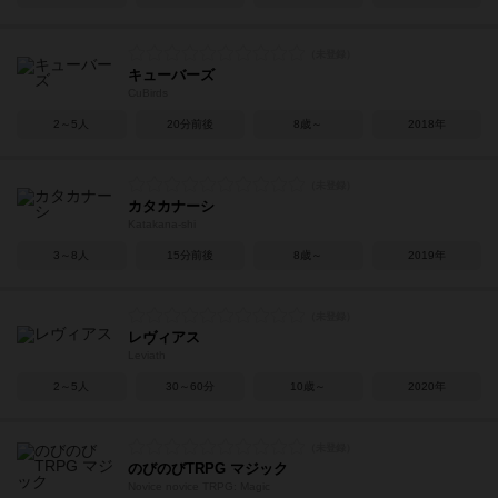
キューバーズ
CuBirds
2～5人
20分前後
8歳～
2018年
カタカナーシ
Katakana-shi
3～8人
15分前後
8歳～
2019年
レヴィアス
Leviath
2～5人
30～60分
10歳～
2020年
のびのびTRPG マジック
Novice novice TRPG: Magic