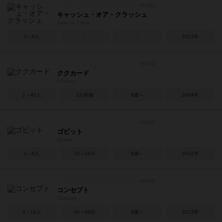
キャッシュ・オア・クラッシュ
Cash or Crash
2～8人
－
－
2013年
ククカード
Il Cucco
2～40人
2分前後
8歳～
2004年
ゴビット
Gobbit
2～8人
10～20分
6歳～
2012年
コンセプト
Concept
4～12人
40～50分
8歳～
2013年