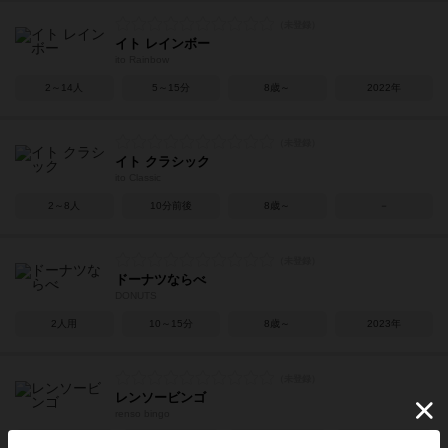
イト レインボー
ito Rainbow
2～14人
5～15分
8歳～
2022年
イト クラシック
ito Classic
2～8人
10分前後
8歳～
－
ドーナツならべ
DONUTS
2人用
10～15分
8歳～
2023年
レンソービンゴ
renso bingo
3～10人
5～15分
6歳～
2024年