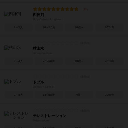
四神判
Holy Beasts Judgment
2～5人
10～40分
10歳～
2024年
枯山水
Stone Garden
2～4人
75分前後
10歳～
2013年
ドブル
Dobble / Spot it!
2～8人
15分前後
7歳～
2009年
テレストレーション
Telestrations