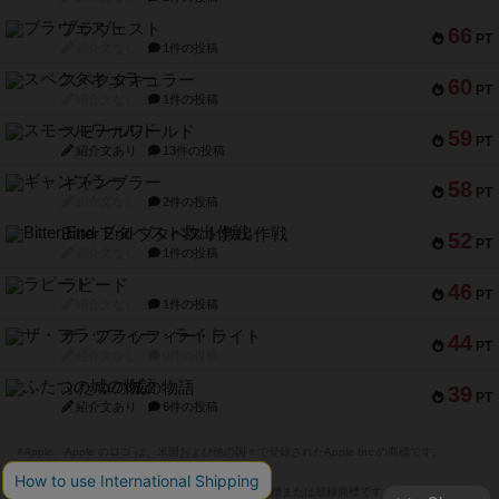
ブラヴェスト
66
PT
紹介文なし
1件の投稿
スペクタキュラー
60
PT
紹介文なし
1件の投稿
スモールワールド
59
PT
紹介文あり
13件の投稿
ギャンブラー
58
PT
紹介文なし
2件の投稿
Bitter End ブタペスト救出作戦
52
PT
紹介文なし
1件の投稿
ラピード
46
PT
紹介文なし
1件の投稿
ザ・フラッフィー・ライト
44
PT
紹介文なし
0件の投稿
ふたつの城の物語
39
PT
紹介文あり
6件の投稿
※Apple、Apple のロゴ は、米国および他の国々で登録されたApple Inc.の商標です。
※App Store は、Apple Inc.のサービスマークです。
※Android は、グーグル インコーポレイテッドの商標または登録商標です。