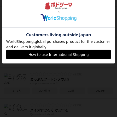
チーム3・ピンク
TEAM3 PINK
3～6人
30分前後
14歳～
2019年
ファントム・インク
Phantom Ink
4～8人
10～15分
13歳～
2022年
まっぷたツートンソウル2
mapputa twoton soul 2
3～8人
30分前後
10歳～
2024年
クイズすごろく かぶーる
Quizoo land kabool