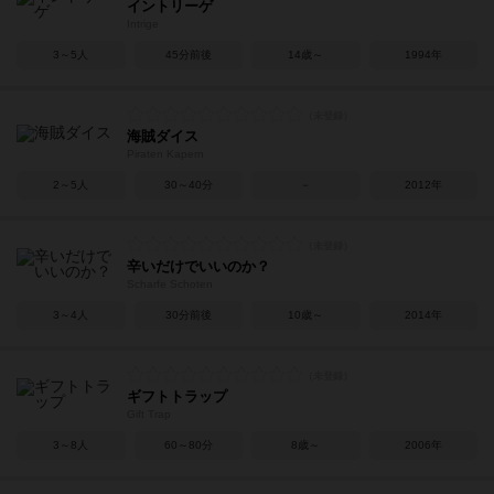
イントリーゲ
Intrige
3～5人
45分前後
14歳～
1994年
海賊ダイス
Piraten Kapern
2～5人
30～40分
－
2012年
辛いだけでいいのか？
Scharfe Schoten
3～4人
30分前後
10歳～
2014年
ギフトトラップ
Gift Trap
3～8人
60～80分
8歳～
2006年