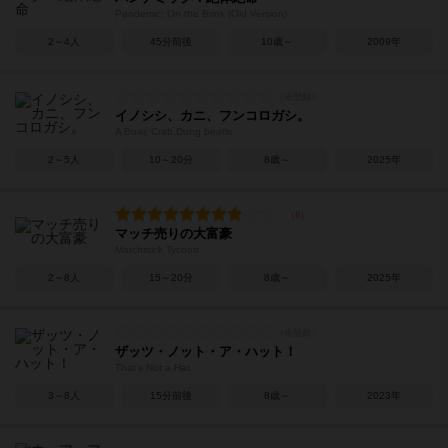
Pandemic: On the Brink (Old Version)
2～4人
45分前後
10歳～
2009年
イノシシ、カニ、フンコロガシ。
A Boar, Crab,Dung beatle.
2～5人
10～20分
8歳～
2025年
マッチ売りの大富豪
Matchstick Tycoon
2～8人
15～20分
8歳～
2025年
ザッツ・ノット・ア・ハット！
That's Not a Hat
3～8人
15分前後
8歳～
2023年