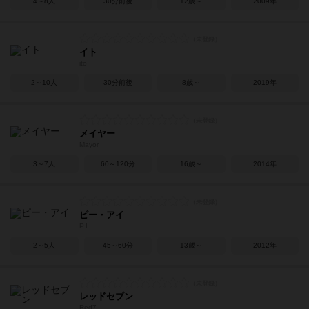
4～8人
30分前後
12歳～
2009年
イト
ito
2～10人
30分前後
8歳～
2019年
メイヤー
Mayor
3～7人
60～120分
16歳～
2014年
ピー・アイ
P.I.
2～5人
45～60分
13歳～
2012年
レッドセブン
Red7