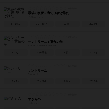
最後の晩餐～裏切り者は誰だ
L'Ultima Cena
5～15人
30～50分
12歳～
2014年
サントリーニ：黄金の羊
Santorini: Golden Fleece
2～4人
20分前後
8歳～
2017年
サントリーニ
Santorini
2～4人
20分前後
8歳～
2017年
すきもの
Sukimono