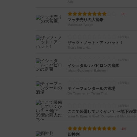
Axio
マッチ売りの大富豪
Matchstick Tycoon
ザッツ・ノット・ア・ハット！
That's Not a Hat
イシュタル：バビロンの庭園
Ishtar: Gardens of Babylon
ティーフェンタールの酒場
Die Tavernen im Tiefen Thal
ここで装備していくかい？ 〜地下99
Want To Epuip it Now? -Dungeons & Merchants-
四神判