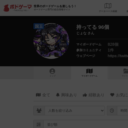
世界のボードゲームを楽しもう！
ボードゲーム専門の総合情報サイト
データベース
検
国王
持ってる 96個
じょな さん
828個
マイボードゲーム
1件
参加コミュニティ
https://tw
ウェブページ
トップ
マイボードゲーム
マイリ
全て
興味あり
経験あり
お気に