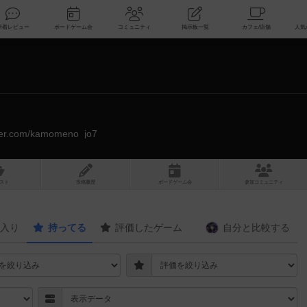
索
新着レビュー
ボードゲーム会
コミュニティ
掲示板一覧
itter.com/kamomeno_jo7
スト
投稿履歴
ボ
ー
ドゲ
ーム
会
参加
コミュニティ
入り
持ってる
評価したゲーム
自分と
比較する