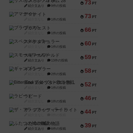
リスボン・トラム 28
73
PT
紹介文あり
9件の投稿
アマナイト
73
PT
紹介文なし
1件の投稿
ブラヴェスト
66
PT
紹介文なし
1件の投稿
スペクタキュラー
60
PT
紹介文なし
1件の投稿
スモールワールド
59
PT
紹介文あり
13件の投稿
ギャンブラー
58
PT
紹介文なし
2件の投稿
Bitter End ブタペスト救出作戦
52
PT
紹介文なし
1件の投稿
ラピード
46
PT
紹介文なし
1件の投稿
ザ・フラッフィー・ライト
44
PT
紹介文なし
0件の投稿
ふたつの城の物語
39
PT
紹介文あり
6件の投稿