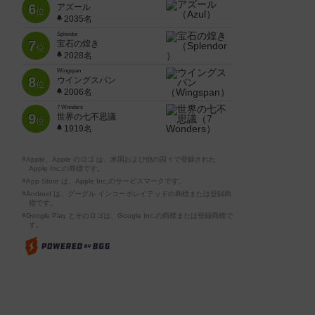
6
アズール
位
2035名
Splendor
7
宝石の煌き
位
2028名
Wingspan
8
ウイングスパン
位
2006名
7 Wonders
9
世界の七不思議
位
1919名
※Apple、Apple のロゴ は、米国および他の国々で登録された
Apple Inc.の商標です。
※App Store は、Apple Inc.のサービスマークです。
※Android は、グーグル インコーポレイテッドの商標または登録商
標です。
※Google Play とそのロゴは、Google Inc.の商標または登録商標で
す。