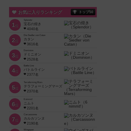
お気に入りランキング
トップ50
Splendor
1
宝石の煌き
位
4040名
Die Siedler von Catan
2
カタン
位
3616名
Dominion
3
ドミニオン
位
2528名
Battle Line
4
バトルライン
位
2377名
Terraforming Mars
5
テラフォーミングマーズ
位
2370名
6 nimmt!
6
ニムト
位
2201名
Carcassonne
7
カルカソンヌ
位
2190名
Wingspan