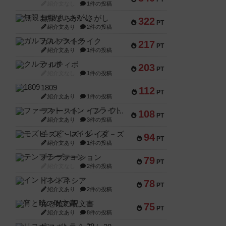
紹介文なし
1件の投稿
無限まちがいさがし
322
PT
紹介文あり
2件の投稿
ガルフストライク
217
PT
紹介文あり
1件の投稿
クルティボ
203
PT
紹介文なし
1件の投稿
1809
112
PT
紹介文あり
1件の投稿
ファースト・イン・フライト
108
PT
紹介文あり
3件の投稿
モズビ－ズ・レイダ－ズ
94
PT
紹介文あり
1件の投稿
テンプテーション
79
PT
紹介文なし
2件の投稿
インドネシア
78
PT
紹介文あり
2件の投稿
宵と暁の呪文書
75
PT
紹介文あり
8件の投稿