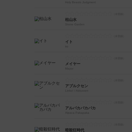
Holy Beasts Judgment
枯山水
Stone Garden
イト
ito
メイヤー
Mayor
アブルクセン
Linko! / Abluxxen
アルパカパカパカ
Alpaca Pakapaka
暗殺狂時代