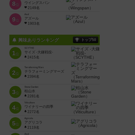
8
ウイングスパン
位
2149名
Azul
9
アズール
位
1903名
興味ありランキング
トップ50
SCYTHE
1
サイズ -大鎌戦役-
位
2415名
Terraforming Mars
2
テラフォーミングマーズ
位
2394名
Stone Garden
3
枯山水
位
2281名
Viticulture
4
ワイナリーの四季
位
2272名
Agricola
5
アグリコラ
位
2119名
Azul