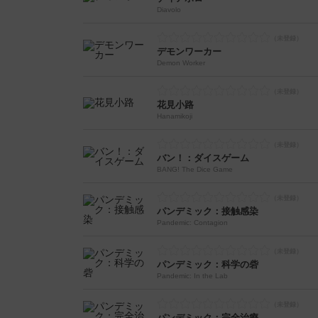
Diavolo
デモンワーカー
Demon Worker
花見小路
Hanamikoji
バン！：ダイスゲーム
BANG! The Dice Game
パンデミック：接触感染
Pandemic: Contagion
パンデミック：科学の砦
Pandemic: In the Lab
パンデミック：完全治療