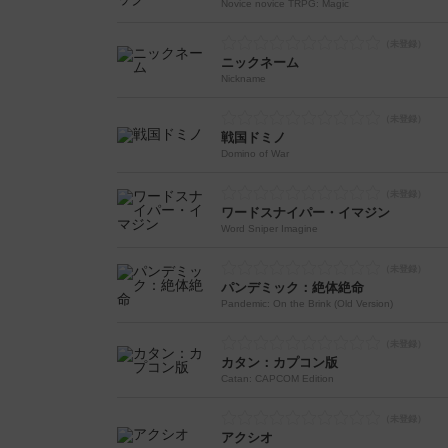
Novice novice TRPG: Magic
ニックネーム
Nickname
戦国ドミノ
Domino of War
ワードスナイパー・イマジン
Word Sniper Imagine
パンデミック：絶体絶命
Pandemic: On the Brink (Old Version)
カタン：カプコン版
Catan: CAPCOM Edition
アクシオ