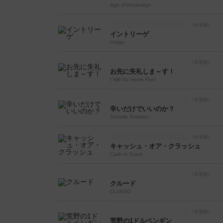
Age of Ansatukyo
イントリーゲ
Intrige
お先に失礼しま～す！
I Will Go Home First!
辛いだけでいいのか？
Scharfe Schoten
キャッシュ・オア・クラッシュ
Cash or Crash
クルード
CLUEDO
荒野の1ドルペンギン