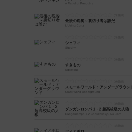
A Fistful of Penguins
最後の晩餐～裏切り者は誰だ
L'Ultima Cena
シェフィ
Shephy
すきもの
Sukimono
スモールワールド：アンダーグラウン
Small World Underground
ダンガンロンパ 1・2 超高校級の人狼
Danganrompa 1,2 Choukokokyu No Jinro
ディアボロ