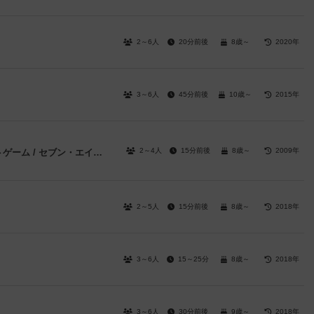
2～6人
20分前後
8歳～
2020年
3～6人
45分前後
10歳～
2015年
2～4人
15分前後
8歳～
2009年
スピード計算 / アルティメットカウントゲーム / セブン・エイト・ナイン
2～5人
15分前後
8歳～
2018年
3～6人
15～25分
8歳～
2018年
3～6人
30分前後
9歳～
2018年