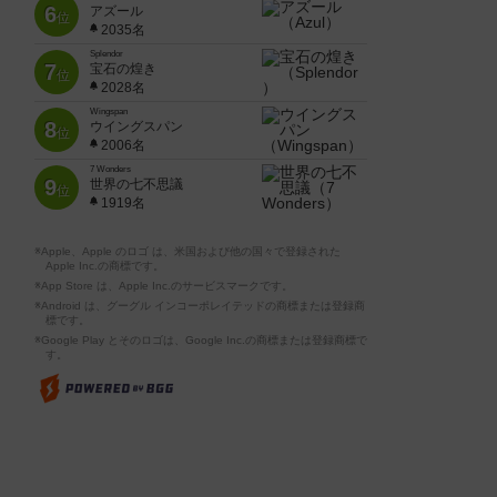
6
アズール
位
2035名
Splendor
7
宝石の煌き
位
2028名
Wingspan
8
ウイングスパン
位
2006名
7 Wonders
9
世界の七不思議
位
1919名
※Apple、Apple のロゴ は、米国および他の国々で登録された
Apple Inc.の商標です。
※App Store は、Apple Inc.のサービスマークです。
※Android は、グーグル インコーポレイテッドの商標または登録商
標です。
※Google Play とそのロゴは、Google Inc.の商標または登録商標で
す。