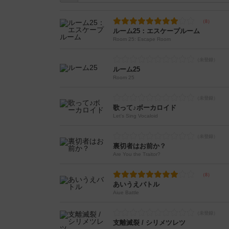
ルーム25：エスケープルーム
Room 25: Escape Room
ルーム25
Room 25
歌って♪ボーカロイド
Let's Sing Vocaloid
裏切者はお前か？
Are You the Traitor?
あいうえバトル
Aiue Battle
支離滅裂 / シリメツレツ