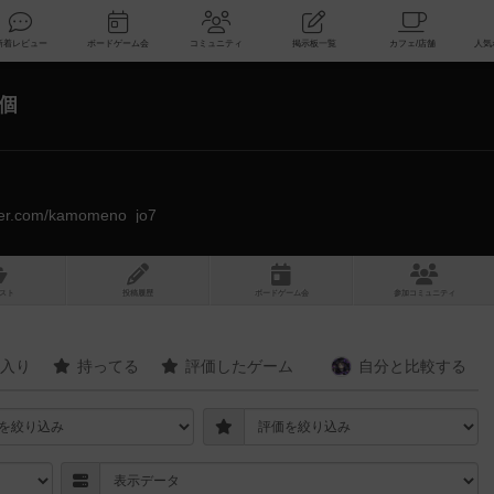
索
新着レビュー
ボードゲーム会
コミュニティ
掲示板一覧
8個
itter.com/kamomeno_jo7
スト
投稿履歴
ボ
ー
ドゲ
ーム
会
参加
コミュニティ
入り
持ってる
評価したゲーム
自分と
比較する