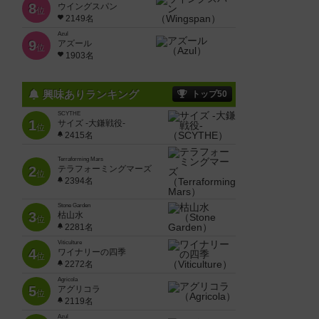
8
ウイングスパン
位
2149名
Azul
9
アズール
位
1903名
興味ありランキング
トップ50
SCYTHE
1
サイズ -大鎌戦役-
位
2415名
Terraforming Mars
2
テラフォーミングマーズ
位
2394名
Stone Garden
3
枯山水
位
2281名
Viticulture
4
ワイナリーの四季
位
2272名
Agricola
5
アグリコラ
位
2119名
Azul