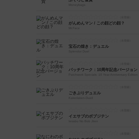
Moneybags
がんめんマン / この顔どの顔？
Mr.Face
宝石の煌き：デュエル
Splendor Duel
パッチワーク：10周年記念バージョン
Patchwork Specials: 10 Year Anniversary Edition
ごきぶりデュエル
Kakerlaken-Duell
イエサブのボブジテン
Iesabu No Bob Jiten