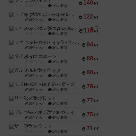
ブラヴェスト
140
PT
紹介文なし
1件の投稿
ドブル：ポケットモンスター
122
PT
紹介文あり
4件の投稿
ジャンヌ・ダルク-オルレアン ドロー＆ライト
118
PT
紹介文なし
5件の投稿
ファースト・イン・フライト
94
PT
紹介文あり
3件の投稿
ダイススローン
88
PT
紹介文なし
1件の投稿
ガルフストライク
80
PT
紹介文あり
1件の投稿
モズビ－ズ・レイダ－ズ
79
PT
紹介文あり
1件の投稿
リー対グラント
77
PT
紹介文あり
1件の投稿
ブレーキング・アウェイ
75
PT
紹介文あり
4件の投稿
ザ・フラッド
71
PT
紹介文なし
1件の投稿