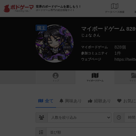
世界のボードゲームを楽しもう！
ボードゲーム専門の総合情報サイト
データベース
検
国王
マイボードゲーム 82
じょな さん
828個
マイボードゲーム
1件
参加コミュニティ
https://tw
ウェブページ
トップ
マイボードゲーム
マイリ
全て
興味あり
経験あり
お気に