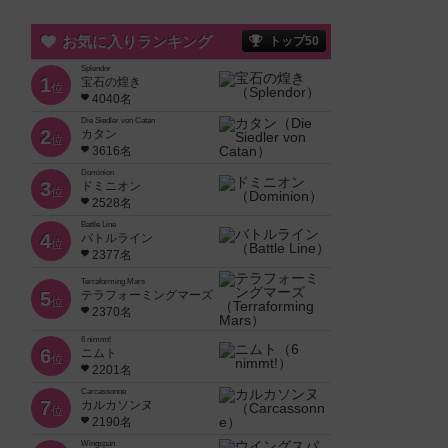
お気に入りランキング
トップ50
Splendor
1
宝石の煌き
位
4040名
Die Siedler von Catan
2
カタン
位
3616名
Dominion
3
ドミニオン
位
2528名
Battle Line
4
バトルライン
位
2377名
Terraforming Mars
5
テラフォーミングマーズ
位
2370名
6 nimmt!
6
ニムト
位
2201名
Carcassonne
7
カルカソンヌ
位
2190名
Wingspan