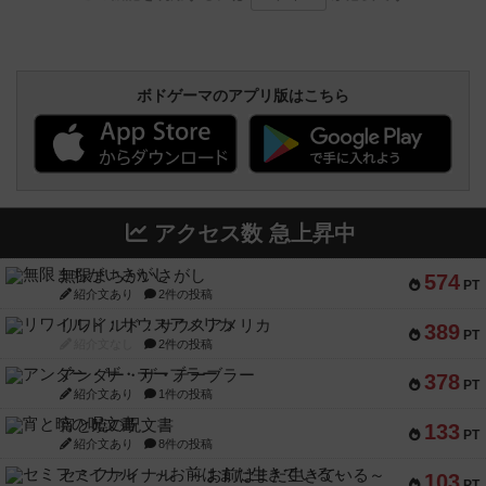
ボドゲーマのアプリ版はこちら
アクセス数 急上昇中
無限まちがいさがし
574
PT
紹介文あり
2件の投稿
リワイルド：サウスアメリカ
389
PT
紹介文なし
2件の投稿
アンダー・ザ・テーブラー
378
PT
紹介文あり
1件の投稿
宵と暁の呪文書
133
PT
紹介文あり
8件の投稿
セミファイナル ～お前はまだ生きている～
103
PT