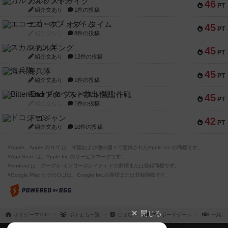
ガルフストライク
46
PT
紹介文あり
1件の投稿
エコーズ・オブ・タイム
45
PT
紹介文なし
8件の投稿
スカルキング
45
PT
紹介文あり
12件の投稿
海兵隊
45
PT
紹介文あり
1件の投稿
Bitter End ブタペスト救出作戦
45
PT
紹介文なし
1件の投稿
ドコジャン
42
PT
紹介文あり
10件の投稿
※Apple、Apple のロゴ は、米国および他の国々で登録されたApple Inc.の商標です。
※App Store は、Apple Inc.のサービスマークです。
※Android は、グーグル インコーポレイテッドの商標または登録商標です。
※Google Play とそのロゴは、Google Inc.の商標または登録商標です。
閉じる
ボドゲーマTOP
ボドとも一覧
じょな
マイボードゲーム
一緒に