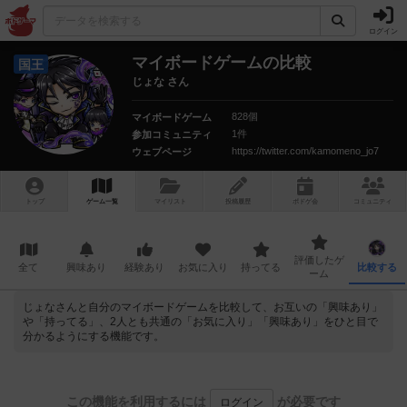
ログイン
マイボードゲームの比較
国王
じょな さん
828個
マイボードゲーム
1件
参加コミュニティ
https://twitter.com/kamomeno_jo7
ウェブページ
トップ
ゲーム一覧
マイリスト
投稿履歴
ボ
ドゲ
会
コミュニティ
評価したゲ
全て
興味あり
経験あり
お気に入り
持ってる
比較する
ーム
じょなさんと自分のマイボードゲームを比較して、お互いの「興味あり」
や「持ってる」、2人とも共通の「お気に入り」「興味あり」をひと目で
分かるようにする機能です。
この機能を利用するには
が必要です
ログイン