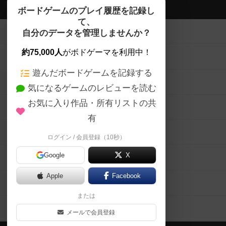
ボドゲーマTOP
ボードゲームのプレイ履歴を記録し
て、
ボードゲームを検索する
自分のデータを管理しませんか？
約75,000人
がボドゲーマを利用中！
ボードゲームの新着レビュー
遊んだボードゲームを記録する
ボードゲーム会情報
気になるゲームのレビューを読む
お気に入り作品・所有リストの共
メカニクス特集
有
掲示板・トピックス
ログイン / 会員登録（10秒）
Google
X
ボドとも・会員一覧
Apple
Facebook
ボードゲーム業界コラム
または
ボドゲーマご利用案内
メールで会員登録