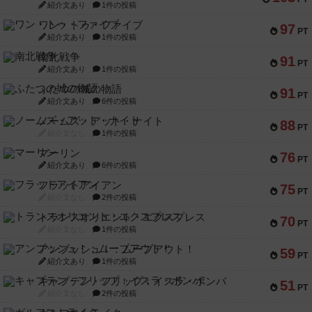
紹介文あり
1件の投稿
ワン・トゥ・ファイブ
97
PT
紹介文あり
1件の投稿
南北戦争
91
PT
紹介文あり
1件の投稿
ふたつの城の物語
91
PT
紹介文あり
6件の投稿
ノームズ・アット・ナイト
88
PT
紹介文なし
1件の投稿
マーリン
76
PT
紹介文あり
6件の投稿
フラットアイアン
75
PT
紹介文なし
2件の投稿
トランスオリエント・エクスプレス
70
PT
紹介文なし
1件の投稿
アンブッシュ！：ムーブアウト！
59
PT
紹介文あり
1件の投稿
キャプテン・フリップ：イスラ・ボンバ
51
PT
紹介文なし
2件の投稿