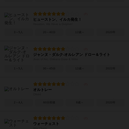
ヒューストン、イルカ発生！
Houston, We Have a Dolphin!
3～5人
20～40分
12歳～
2020年
ジャンヌ・ダルク-オルレアン ドロー＆ライト
Joan of Arc: Orléans Draw & Write
1～5人
30～45分
12歳～
2022年
オルトレー
Oltréé
2～4人
60分前後
8歳～
2020年
ウォーチェスト
War Chest