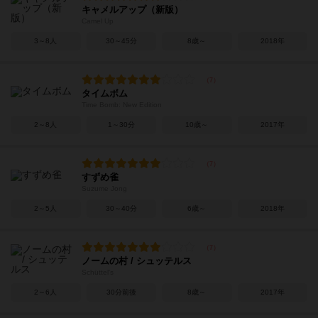
キャメルアップ（新版）
Camel Up
3～8人
30～45分
8歳～
2018年
タイムボム
Time Bomb: New Edition
2～8人
1～30分
10歳～
2017年
すずめ雀
Suzume Jong
2～5人
30～40分
6歳～
2018年
ノームの村 / シュッテルス
Schüttel's
2～6人
30分前後
8歳～
2017年