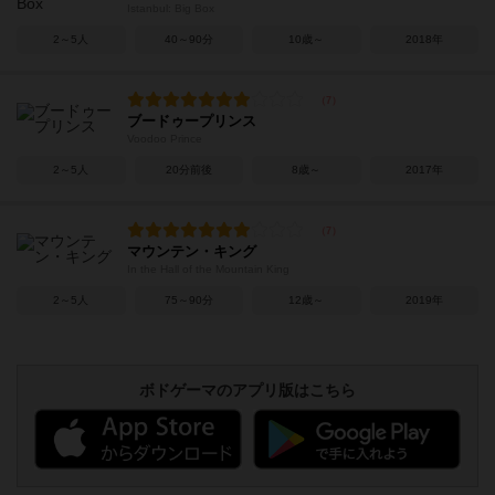
Istanbul: Big Box
2～5人
40～90分
10歳～
2018年
ブードゥープリンス
Voodoo Prince
2～5人
20分前後
8歳～
2017年
マウンテン・キング
In the Hall of the Mountain King
2～5人
75～90分
12歳～
2019年
ボドゲーマのアプリ版はこちら