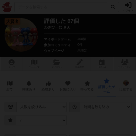
ログイン
評価した 67個
大賢者
わさびーむ さん
400個
マイボードゲーム
0件
参加コミュニティ
未設定
ウェブページ
トップ
ゲーム一覧
マイリスト
投稿履歴
ボ
ドゲ
会
コミュニティ
評価したゲ
全て
興味あり
経験あり
お気に入り
持ってる
比較する
ーム