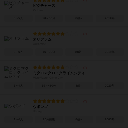
ピクチャーズ
Pictures
3～5人
20～30分
8歳～
2019年
オリフラム
Oriflamme
3～5人
15～30分
10歳～
2019年
ミクロマクロ：クライムシティ
MicroMacro: Crime City
1～4人
15～480分
8歳～
2020年
ウボンゴ
Ubongo
1～4人
25分前後
8歳～
2003年