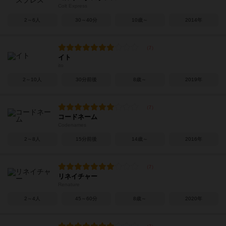
Colt Express
2～6人
30～40分
10歳～
2014年
イト
ito
2～10人
30分前後
8歳～
2019年
コードネーム
Codenames
2～8人
15分前後
14歳～
2016年
リネイチャー
Renature
2～4人
45～60分
8歳～
2020年