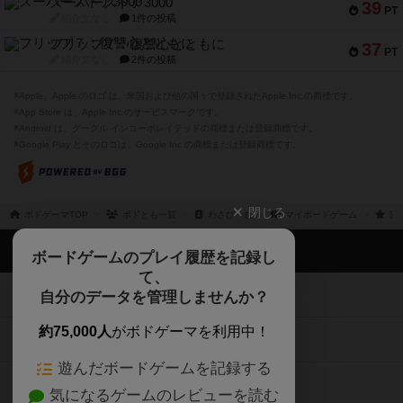
スーパーストア3000
39
PT
紹介文なし
1件の投稿
フリップ７：復讐心とともに
37
PT
紹介文なし
2件の投稿
※Apple、Apple のロゴ は、米国および他の国々で登録されたApple Inc.の商標です。
※App Store は、Apple Inc.のサービスマークです。
※Android は、グーグル インコーポレイテッドの商標または登録商標です。
※Google Play とそのロゴは、Google Inc.の商標または登録商標です。
閉じる
ボドゲーマTOP
ボドとも一覧
わさびーむ
マイボードゲーム
評
ボドゲーマTOP
ボードゲームのプレイ履歴を記録し
て、
ボードゲームを検索する
自分のデータを管理しませんか？
約75,000人
がボドゲーマを利用中！
ボードゲームの新着レビュー
遊んだボードゲームを記録する
ボードゲーム会情報
気になるゲームのレビューを読む