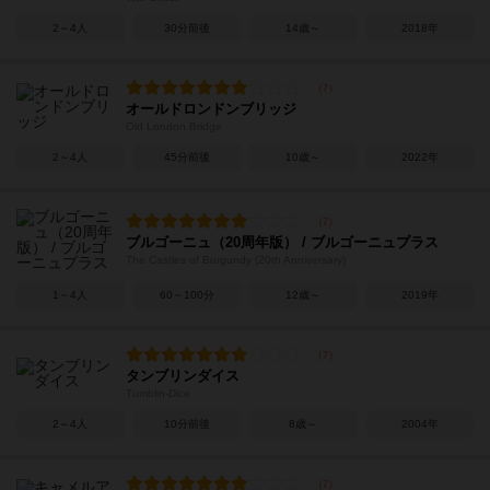
2～4人
30分前後
14歳～
2018年
オールドロンドンブリッジ
Old London Bridge
2～4人
45分前後
10歳～
2022年
ブルゴーニュ（20周年版） / ブルゴーニュプラス
The Castles of Burgundy (20th Anniversary)
1～4人
60～100分
12歳～
2019年
タンブリンダイス
Tumblin-Dice
2～4人
10分前後
8歳～
2004年