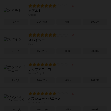
クアルト
Quarto
2人用
20分前後
6歳～
1991年
スパイシー
Spicy
2～6人
15～20分
10歳～
2020年
ナッツアゴーゴー
Nuts a Gogo!
2～6人
10～20分
6歳～
2022年
パラシュートパニック
Panic in the Air
3～10人
10～15分
8歳～
2019年