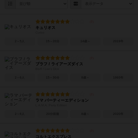
キュリオス
Curios
2～5人
15～20分
14歳～
2019年
ブラフ / ライアーズダイス
Bluff / Liar's Dice
2～6人
15～30分
8歳～
1993年
ラマ パーティーエディション
L.A.M.A. Party Edition
2～6人
20分前後
8歳～
2020年
コルトエクスプレス