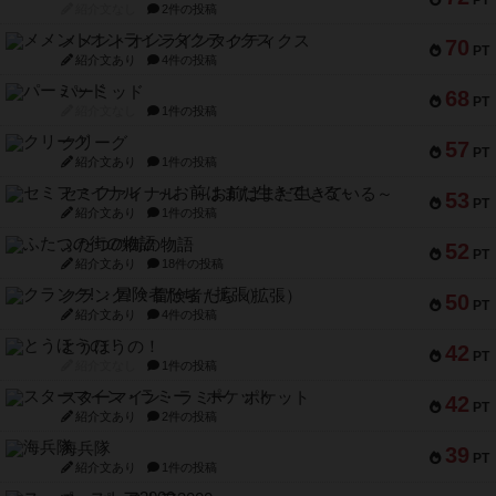
PT
紹介文なし
2件の投稿
メメントオンラインタクティクス
70
PT
紹介文あり
4件の投稿
パーミッド
68
PT
紹介文なし
1件の投稿
クリーグ
57
PT
紹介文あり
1件の投稿
セミファイナル ～お前はまだ生きている～
53
PT
紹介文あり
1件の投稿
ふたつの街の物語
52
PT
紹介文あり
18件の投稿
クランク! ：冒険者たち（拡張）
50
PT
紹介文あり
4件の投稿
とうほうの！
42
PT
紹介文なし
1件の投稿
スターマイン・ラミー ポケット
42
PT
紹介文あり
2件の投稿
海兵隊
39
PT
紹介文あり
1件の投稿