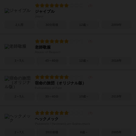
ジャイプル
Jaipur
2人用
30分前後
12歳～
2009年
老師敬服
Master of Respect
3～5人
45～60分
12歳～
2016年
宿命の旅団（オリジナル版）
Fellowships of Fate
2～5人
30～40分
10歳～
2019年
ヘックメック
Pickomino / Heckmeck am Bratwurmeck
2～7人
20分前後
8歳～
2005年