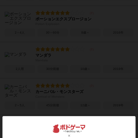
ポーションエクスプロージョン
Potion Explosion
2～4人
30～60分
8歳～
2016年
マンダラ
Mandala
2人用
30分前後
10歳～
2019年
カーニバル・モンスターズ
Carnival of Monsters
2～5人
45分前後
12歳～
2019年
カートグラファー
Cartographers: A Roll Player Tale