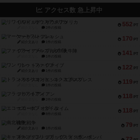
アクセス数 急上昇中
リワイルド：サウスアメリカ
552
PT
紹介文なし
2件の投稿
マーケットフレッシュ
170
PT
紹介文あり
1件の投稿
ファイアー・ブルズ / 火牛陣
141
PT
紹介文なし
1件の投稿
ワン・トゥ・ファイブ
122
PT
紹介文あり
1件の投稿
トランスオリエント・エクスプレス
119
PT
紹介文なし
1件の投稿
フラットアイアン
118
PT
紹介文なし
2件の投稿
エコーズ・オブ・タイム
118
PT
紹介文なし
8件の投稿
南北戦争
79
PT
紹介文あり
1件の投稿
キャプテン・フリップ：イスラ・ボンバ
72