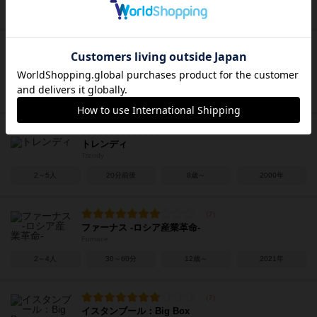
1～100人
30～45分
10歳～
2019年
ラマ
LAMA
2～6人
20分前後
8歳～
2019年
トレンディ
Trendy
2～5人
20分前後
8歳～
2000年
ファーナス -ロシア産業革命-
Furnace
2～4人
30～60分
12歳～
2021年
イスタンブール：Big Box