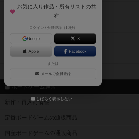
お気に入り作品・所有リストの共
メカニクス特集
有
掲示板・トピックス
ログイン / 会員登録（10秒）
Google
X
ボドとも・会員一覧
Apple
Facebook
ボードゲーム業界コラム
または
ボドゲーマご利用案内
メールで会員登録
ボードゲーム通販
しばらく表示しない
新作・再入荷情報
定番ボードゲームの通販商品
国産ボードゲームの通販商品