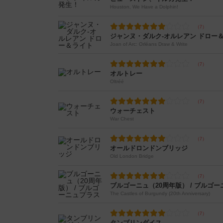
Houston, We Have a Dolphin!
ジャンヌ・ダルク-オルレアン ドロー
Joan of Arc: Orléans Draw & Write
オルトレー
Oltréé
ウォーチェスト
War Chest
オールドロンドンブリッジ
Old London Bridge
ブルゴーニュ（20周年版） / ブルゴ
The Castles of Burgundy (20th Anniversary)
タンブリンダイス