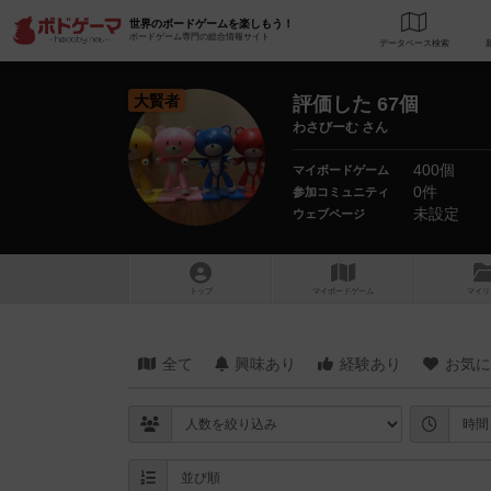
世界のボードゲームを楽しもう！
ボードゲーム専門の総合情報サイト
データベース
検
大賢者
評価した 67個
わさびーむ さん
400個
マイボードゲーム
0件
参加コミュニティ
未設定
ウェブページ
トップ
マイボードゲーム
マイリ
全て
興味あり
経験あり
お気に