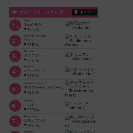
お気に入りランキング
トップ50
Splendor
1
宝石の煌き
位
4040名
Die Siedler von Catan
2
カタン
位
3616名
Dominion
3
ドミニオン
位
2528名
Battle Line
4
バトルライン
位
2377名
Terraforming Mars
5
テラフォーミングマーズ
位
2370名
6 nimmt!
6
ニムト
位
2201名
Carcassonne
7
カルカソンヌ
位
2190名
Wingspan