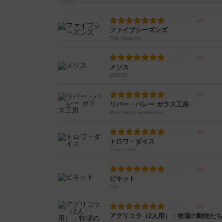
ファイブシーズンズ
Five Seasons
メソス
MESOS
リバー・バレー ガラス工房
River Valley Glassworks
トロワ・ダイス
Troyes Dice
ピキット
Pikit
アグリコラ（2人用）：牧場の動物た