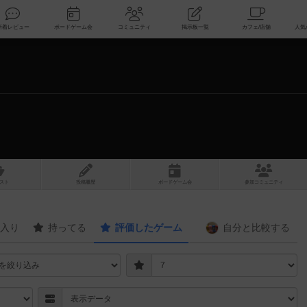
索
新着レビュー
ボードゲーム会
コミュニティ
掲示板一覧
スト
投稿履歴
ボ
ー
ドゲ
ーム
会
参加
コミュニティ
入り
持ってる
評価したゲーム
自分と
比較する