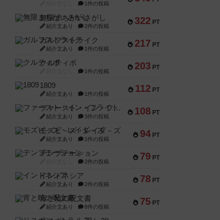
紹介文なし
1件の投稿
無限まちがいさがし
322
PT
紹介文あり
2件の投稿
ガルフストライク
217
PT
紹介文あり
1件の投稿
クルティボ
203
PT
紹介文なし
1件の投稿
1809
112
PT
紹介文あり
1件の投稿
ファースト・イン・フライト
108
PT
紹介文あり
3件の投稿
モズビ－ズ・レイダ－ズ
94
PT
紹介文あり
1件の投稿
テンプテーション
79
PT
紹介文なし
2件の投稿
インドネシア
78
PT
紹介文あり
2件の投稿
宵と暁の呪文書
75
PT
紹介文あり
8件の投稿