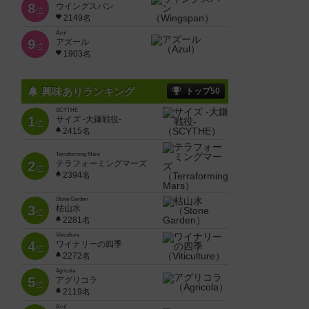
8
ウイングスパン
位
2149名
Azul
9
アズール
位
1903名
興味ありランキング
トップ50
SCYTHE
1
サイズ -大鎌戦役-
位
2415名
Terraforming Mars
2
テラフォーミングマーズ
位
2394名
Stone Garden
3
枯山水
位
2281名
Viticulture
4
ワイナリーの四季
位
2272名
Agricola
5
アグリコラ
位
2119名
Azul