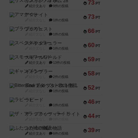
リスボン・トラム 28
73
PT
紹介文あり
9件の投稿
アマナイト
73
PT
紹介文なし
1件の投稿
ブラヴェスト
66
PT
紹介文なし
1件の投稿
スペクタキュラー
60
PT
紹介文なし
1件の投稿
スモールワールド
59
PT
紹介文あり
13件の投稿
ギャンブラー
58
PT
紹介文なし
2件の投稿
Bitter End ブタペスト救出作戦
52
PT
紹介文なし
1件の投稿
ラピード
46
PT
紹介文なし
1件の投稿
ザ・フラッフィー・ライト
44
PT
紹介文なし
0件の投稿
ふたつの城の物語
39
PT
紹介文あり
6件の投稿