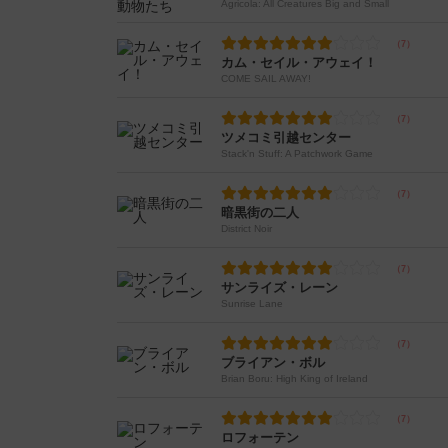
Agricola: All Creatures Big and Small
カム・セイル・アウェイ！
COME SAIL AWAY!
ツメコミ引越センター
Stack'n Stuff: A Patchwork Game
暗黒街の二人
District Noir
サンライズ・レーン
Sunrise Lane
ブライアン・ボル
Brian Boru: High King of Ireland
ロフォーテン