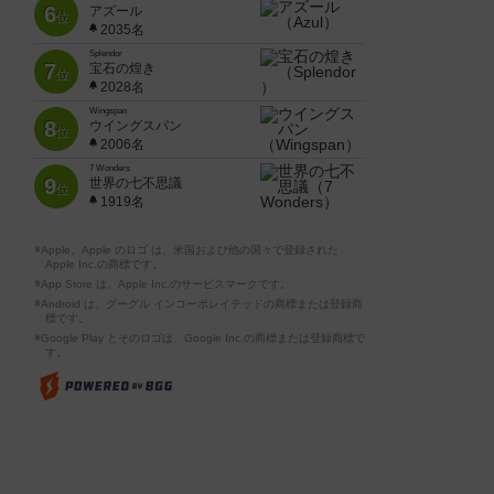
6
アズール
位
2035名
Splendor
7
宝石の煌き
位
2028名
Wingspan
8
ウイングスパン
位
2006名
7 Wonders
9
世界の七不思議
位
1919名
※Apple、Apple のロゴ は、米国および他の国々で登録された
Apple Inc.の商標です。
※App Store は、Apple Inc.のサービスマークです。
※Android は、グーグル インコーポレイテッドの商標または登録商
標です。
※Google Play とそのロゴは、Google Inc.の商標または登録商標で
す。