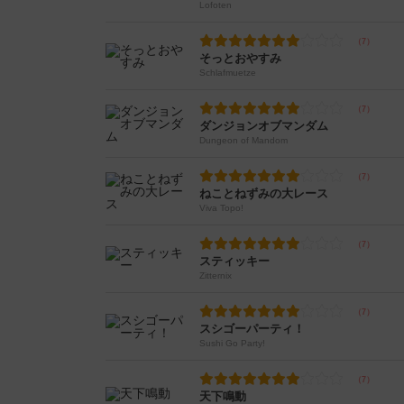
Lofoten
そっとおやすみ
Schlafmuetze
ダンジョンオブマンダム
Dungeon of Mandom
ねことねずみの大レース
Viva Topo!
スティッキー
Zitternix
スシゴーパーティ！
Sushi Go Party!
天下鳴動