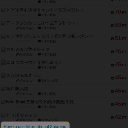
紹介文なし
2件の投稿
トランスオリエント・エクスプレス
70
PT
紹介文なし
1件の投稿
アンブッシュ！：ムーブアウト！
59
PT
紹介文あり
1件の投稿
キャプテン・フリップ：イスラ・ボンバ
51
PT
紹介文なし
2件の投稿
ガルフストライク
46
PT
紹介文あり
1件の投稿
エコーズ・オブ・タイム
45
PT
紹介文なし
8件の投稿
スカルキング
45
PT
紹介文あり
12件の投稿
海兵隊
45
PT
紹介文あり
1件の投稿
Bitter End ブタペスト救出作戦
45
PT
紹介文なし
1件の投稿
ドコジャン
42
PT
紹介文あり
10件の投稿