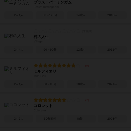
ブラス：バーミンガム
Brass: Birmingham
2～4人
60～120分
14歳～
2018年
村の人生
Village
2～4人
60～90分
12歳～
2011年
ミルフィオリ
Mille Fiori
2～4人
60～90分
10歳～
2021年
コロレット
Coloretto
2～5人
30分前後
8歳～
2003年