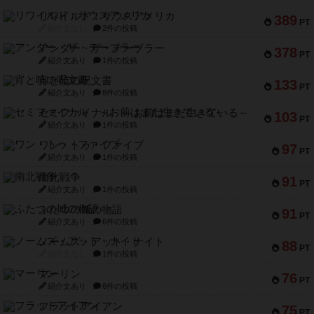
リワイルド：サウスアメリカ
389
PT
紹介文なし
2件の投稿
アンダー・ザ・テーブラー
378
PT
紹介文あり
1件の投稿
宵と暁の呪文書
133
PT
紹介文あり
8件の投稿
セミファイナル ～お前はまだ生きている～
103
PT
紹介文あり
1件の投稿
ワン・トゥ・ファイブ
97
PT
紹介文あり
1件の投稿
南北戦争
91
PT
紹介文あり
1件の投稿
ふたつの城の物語
91
PT
紹介文あり
6件の投稿
ノームズ・アット・ナイト
88
PT
紹介文なし
1件の投稿
マーリン
76
PT
紹介文あり
6件の投稿
フラットアイアン
75
PT