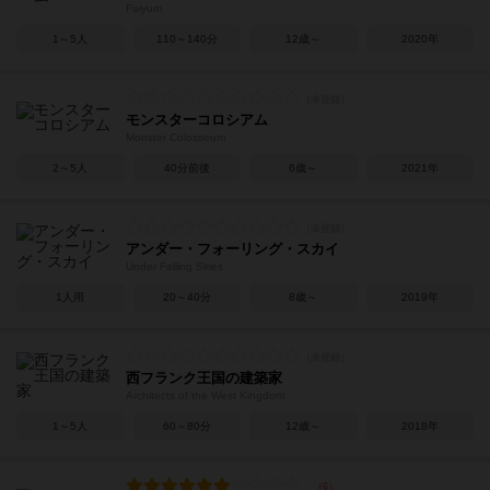
Faiyum
1～5人
110～140分
12歳～
2020年
モンスターコロシアム
Monster Colosseum
2～5人
40分前後
6歳～
2021年
アンダー・フォーリング・スカイ
Under Falling Skies
1人用
20～40分
8歳～
2019年
西フランク王国の建築家
Architects of the West Kingdom
1～5人
60～80分
12歳～
2018年