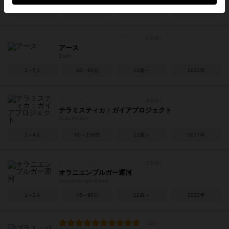
2人用
20～30分
6歳～
2022年
アース
Earth
1～5人
45～90分
13歳～
2023年
テラミスティカ：ガイアプロジェクト
Gaia Project
1～4人
60～150分
12歳～
2017年
オラニエンブルガー運河
Oranienburger Kanal
1～2人
45～90分
12歳～
2022年