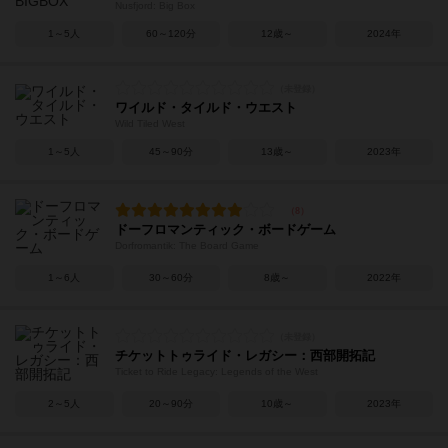
Nusfjord: Big Box
1～5人
60～120分
12歳～
2024年
ワイルド・タイルド・ウエスト
Wild Tiled West
1～5人
45～90分
13歳～
2023年
ドーフロマンティック・ボードゲーム
Dorfromantik: The Board Game
1～6人
30～60分
8歳～
2022年
チケットトゥライド・レガシー：西部開拓記
Ticket to Ride Legacy: Legends of the West
2～5人
20～90分
10歳～
2023年