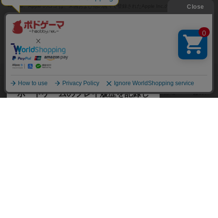
※Apple、Apple のロゴ は、米国および他の国々で登録されたApple Inc.の商標です。
※App Store は、Apple Inc.のサービスマークです。
※Android は、グーグル インコーポレイテッドの商標または登録商標です。
※Google Play とそのロゴは、Google Inc.の商標または登録商標です。
閉じる
ボドゲーマTOP
ボドとも一覧
わさびーむ
マイボードゲーム
ボドゲーマTOP
ボードゲームのプレイ履歴を記録し
て、
ボードゲームを検索する
自分のデータを管理しませんか？
約75,000人
がボドゲーマを利用中！
ボードゲームの新着レビュー
遊んだボードゲームを記録する
ボードゲーム会情報
気になるゲームのレビューを読む
お気に入り作品・所有リストの共
メカニクス特集
有
掲示板・トピックス
ログイン / 会員登録（10秒）