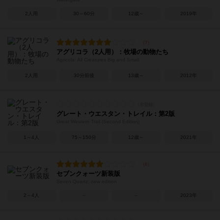
2人用
30～60分
12歳～
2019年
アグリコラ（2人用）：牧場の動物たち
Agricola: All Creatures Big and Small
2人用
30分前後
13歳～
2012年
グレート・ウエスタン・トレイル：第2版
Great Western Trail (Second Edition)
1～4人
75～150分
12歳～
2021年
セブンクォーツ新装版
Seven Quartz: new edition
2～4人
－
－
2023年