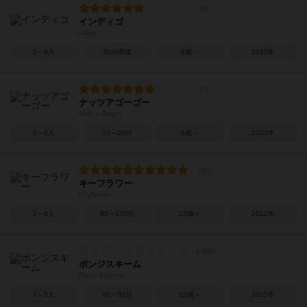
インディゴ
Indigo
2～4人
30分前後
8歳～
2012年
ナッツアゴーゴー
Nuts a Gogo!
2～6人
10～20分
6歳～
2022年
キーフラワー
Keyflower
2～6人
90～120分
12歳～
2012年
ポンジスキーム
Ponzi Scheme
3～5人
60～90分
12歳～
2015年