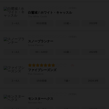
白鷺城 / ホワイト・キャッスル
The White Castle
1～4人
80分前後
12歳～
2023年
スノープランナー
Snow Planner
1～4人
60～120分
12歳～
2023年
ファイブシーズンズ
Five Seasons
2～4人
15分前後
7歳～
2024.9年
モンスターヘクス
Monster Hex