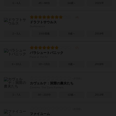
1～4人
45～60分
14歳～
2021年
ドラフトサウルス
Draftosaurus
2～5人
15分前後
8歳～
2019年
パラシュートパニック
Panic in the Air
3～10人
10～15分
8歳～
2019年
カヴェルナ：洞窟の農夫たち
Caverna: The Cave Farmers
1～7人
30～210分
12歳～
2013年
ファイユーム