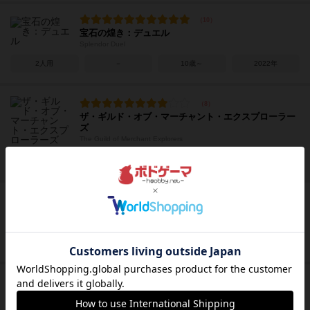
宝石の煌き：デュエル
Splendor Duel
2人用
－
10歳～
2022年
ザ・ギルド・オブ・マーチャント・エクスプローラー
ズ
The Guild of Merchant Explorers
1～4人
45分前後
14歳～
2022年
カム・セイル・アウェイ！
COME SAIL AWAY!
1～4人
25分前後
10歳～
2023年
ツメコミ引越センター
Stack'n Stuff: A Patchwork Game