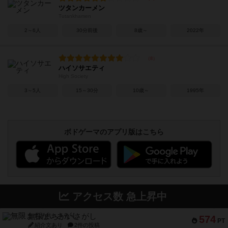
ツタンカーメン
Tutankhamen
2～6人
30分前後
8歳～
2022年
ハイソサエティ
High Society
3～5人
15～30分
10歳～
1995年
ボドゲーマのアプリ版はこちら
アクセス数 急上昇中
無限まちがいさがし
574
PT
紹介文あり
2件の投稿