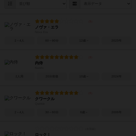
ノヴァ・エラ
Nova Era
2～4人
60～90分
12歳～
2025年
内侍
Naishi
2人用
20分前後
10歳～
2024年
クワークル
Qwirkle
2～4人
30～60分
6歳～
2006年
ロック！