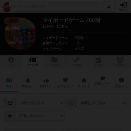
ログイン
マイボードゲーム 400個
大賢者
わさびーむ さん
400個
マイボードゲーム
0件
参加コミュニティ
未設定
ウェブページ
トップ
ゲーム一覧
マイリスト
投稿履歴
ボ
ドゲ
会
コミュニティ
評価したゲ
全て
興味あり
経験あり
お気に入り
持ってる
比較する
ーム