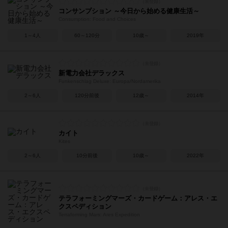
コンサンプション ～今日から始める健康生活～
Consumption: Food and Choices
1～4人
60～120分
10歳～
2019年
新電力会社デラックス
Funkenschlag Deluxe: Europa/Nordamerika
2～6人
120分前後
12歳～
2014年
カイト
Kites
2～6人
10分前後
10歳～
2022年
テラフォーミングマーズ・カードゲーム：アレス・エ
クスペディション
Terraforming Mars: Ares Expedition