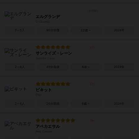
エルグランデ
El Grande
2～5人
90分前後
12歳～
2024年
サンライズ・レーン
Sunrise Lane
2～4人
45分前後
8歳～
2023年
ピキット
Pikit
2～4人
20分前後
8歳～
2024年
アベカエサル
Ave Caesar