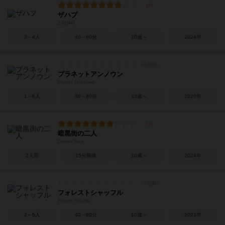
ザハブ
ZAHAB
2～4人
40～60分
10歳～
2024年
プラネットアンノウン
Planet Unknown
1～6人
60～80分
13歳～
2020年
暗黒街の二人
District Noir
2人用
15分前後
10歳～
2024年
フォレストシャッフル
Forest Shuffle
2～5人
40～60分
10歳～
2023年