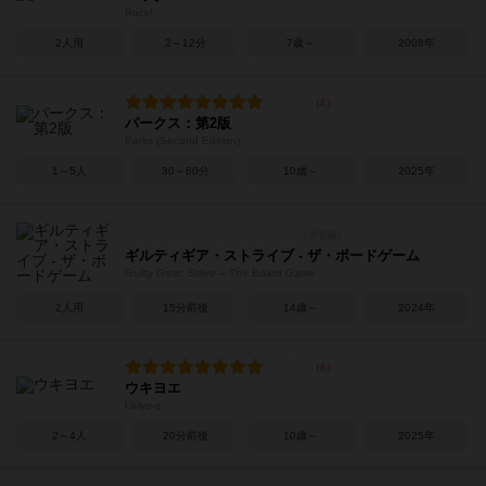
Rock!
2人用
2～12分
7歳～
2008年
パークス：第2版
Parks (Second Edition)
1～5人
30～60分
10歳～
2025年
ギルティギア・ストライブ - ザ・ボードゲーム
Guilty Gear: Strive – The Board Game
2人用
15分前後
14歳～
2024年
ウキヨエ
Ukiyo-e
2～4人
20分前後
10歳～
2025年