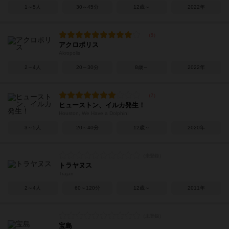
1～5人
30～45分
12歳～
2022年
アクロポリス
Akropolis
2～4人
20～30分
8歳～
2022年
ヒューストン、イルカ発生！
Houston, We Have a Dolphin!
3～5人
20～40分
12歳～
2020年
トラヤヌス
Trajan
2～4人
60～120分
12歳～
2011年
宝島