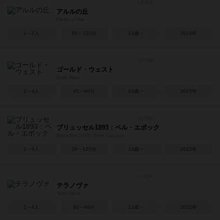
アルルの丘
Fields of Arle
1～2人
60～120分
13歳～
2014年
ゴールド・ウェスト
Gold West
2～4人
45～60分
13歳～
2015年
ブリュッセル1893：ベル・エポック
Bruxelles 1893: Belle Epoque
2～5人
50～125分
14歳～
2023年
テラノヴァ
Terra Nova
2～4人
60～90分
12歳～
2022年