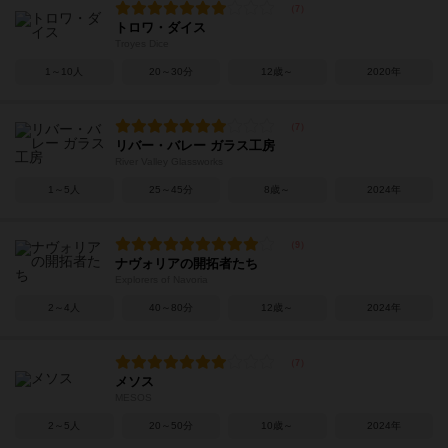
トロワ・ダイス
Troyes Dice
1～10人
20～30分
12歳～
2020年
リバー・バレー ガラス工房
River Valley Glassworks
1～5人
25～45分
8歳～
2024年
ナヴォリアの開拓者たち
Explorers of Navoria
2～4人
40～80分
12歳～
2024年
メソス
MESOS
2～5人
20～50分
10歳～
2024年