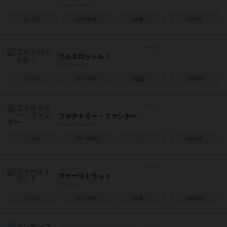
Treasure Island
2～5人
45分前後
10歳～
2018年
フルスロットル！
Full Throttle!
2～6人
20～40分
10歳～
2021年
ファクトリー・ファンナー
Factory Funner
1～6人
20～40分
－
2022年
ファーストラット
First Rat
1～5人
30～75分
10歳～
2022年