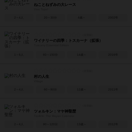
ねことねずみの大レース
Viva Topo!
2～4人
20～30分
4歳～
2002年
ワイナリーの四季：トスカーナ（拡張）
Tuscany Essential Edition
1～6人
60～150分
14歳～
2016年
村の人生
Village
2～4人
60～90分
12歳～
2011年
ツォルキン：マヤ神聖歴
Tzolk'in: The Mayan Calendar
2～4人
90～120分
13歳～
2012年