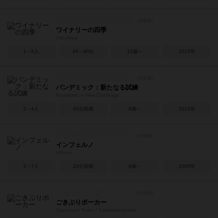
ワイナリーの四季
Viticulture
1～6人
45～90分
13歳～
2013年
パンデミック：新たなる試練
Pandemic: A New Challenge
2～4人
45分前後
8歳～
2013年
インフェルノ
Inferno
3～7人
20分前後
8歳～
2005年
ごきぶりポーカー
Cockroach Poker / Kakerlakenpoker