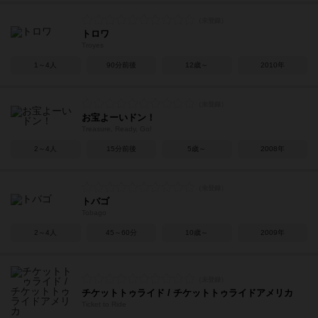
トロワ
Troyes
1～4人
90分前後
12歳～
2010年
お宝よーいドン！
Treasure, Ready, Go!
2～4人
15分前後
5歳～
2008年
トバゴ
Tobago
2～4人
45～60分
10歳～
2009年
チケットトゥライド / チケットトゥライドアメリカ
Ticket to Ride