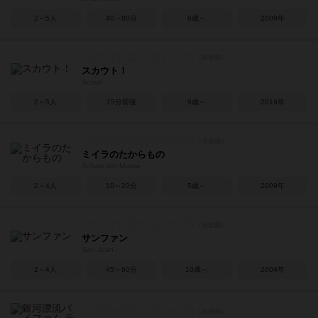
2～5人
40～80分
8歳～
2009年
スカウト！
Scout!
2～5人
15分前後
9歳～
2019年
ミイラのたからもの
Schatz der Mumie
2～4人
10～20分
5歳～
2009年
サンファン
San Juan
2～4人
45～60分
10歳～
2004年