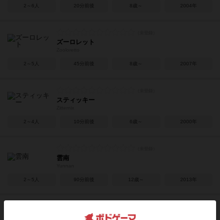
2～6人
20分前後
8歳～
2004年
ズーロレット
Zooloretto
2～5人
45分前後
8歳～
2007年
スティッキー
Zitternix
2～4人
10分前後
6歳～
2000年
雲南
Yunnan
2～5人
90分前後
12歳～
2013年
イスファハン