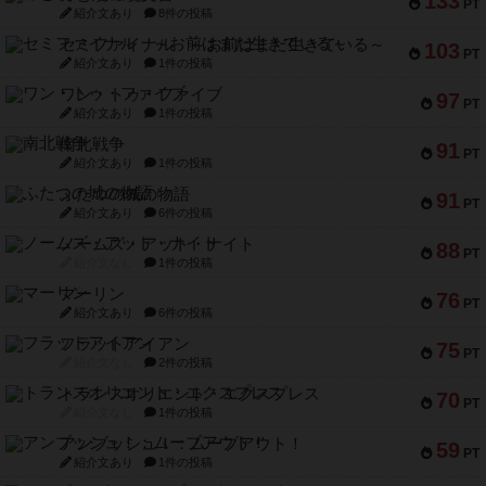
133
PT
紹介文あり
8件の投稿
セミファイナル ～お前はまだ生きている～
103
PT
紹介文あり
1件の投稿
ワン・トゥ・ファイブ
97
PT
紹介文あり
1件の投稿
南北戦争
91
PT
紹介文あり
1件の投稿
ふたつの城の物語
91
PT
紹介文あり
6件の投稿
ノームズ・アット・ナイト
88
PT
紹介文なし
1件の投稿
マーリン
76
PT
紹介文あり
6件の投稿
フラットアイアン
75
PT
紹介文なし
2件の投稿
トランスオリエント・エクスプレス
70
PT
紹介文なし
1件の投稿
アンブッシュ！：ムーブアウト！
59
PT
紹介文あり
1件の投稿