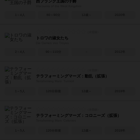
西フランク王国の子爵
Viscounts of the West Kingdom
1～4人
60～90分
12歳～
2020年
トロワの淑女たち
Die Damen von Troyes
2～4人
90～110分
－
2012年
テラフォーミングマーズ：動乱（拡張）
Terraforming Mars: Turmoil
1～5人
120分前後
12歳～
2019年
テラフォーミングマーズ：コロニーズ（拡張）
Terraforming Mars: Colonies
1～5人
120分前後
12歳～
2018年