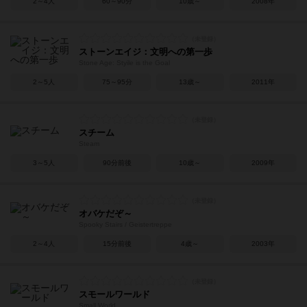
2～4人
60～90分
10歳～
2008年
ストーンエイジ：文明への第一歩
Stone Age: Styile is the Goal
2～5人
75～95分
13歳～
2011年
スチーム
Steam
3～5人
90分前後
10歳～
2009年
オバケだぞ～
Spooky Stairs / Geistertreppe
2～4人
15分前後
4歳～
2003年
スモールワールド
Small World