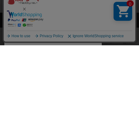
閉じる
ボドゲーマTOP
ボドとも一覧
よし(JIGEN)
マイボードゲーム
持
ボドゲーマTOP
ボードゲームのプレイ履歴を記録し
て、
ボードゲームを検索する
自分のデータを管理しませんか？
約75,000人
がボドゲーマを利用中！
ボードゲームの新着レビュー
遊んだボードゲームを記録する
ボードゲーム会情報
気になるゲームのレビューを読む
お気に入り作品・所有リストの共
メカニクス特集
有
掲示板・トピックス
ログイン / 会員登録（10秒）
Google
X
ボドとも・会員一覧
Apple
Facebook
ボードゲーム業界コラム
または