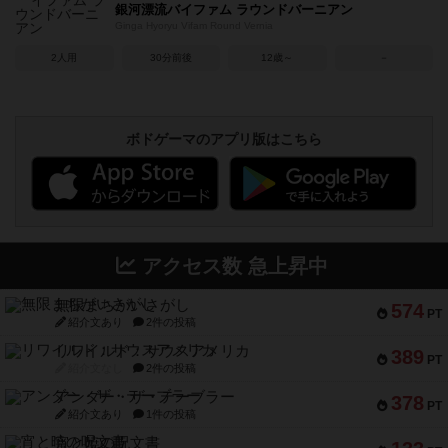
銀河漂流バイファム ラウンドバーニアン
Ginga Hyoryu Vifam Round Vernia
2人用
30分前後
12歳～
－
ボドゲーマのアプリ版はこちら
アクセス数 急上昇中
無限まちがいさがし
574
PT
紹介文あり
2件の投稿
リワイルド：サウスアメリカ
389
PT
紹介文なし
2件の投稿
アンダー・ザ・テーブラー
378
PT
紹介文あり
1件の投稿
宵と暁の呪文書