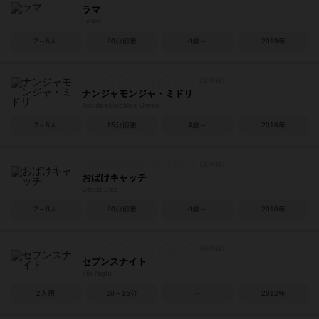
ラマ
LAMA
2～6人
20分前後
8歳～
2019年
ナンジャモンジャ・ミドリ
Toddles-Bobbles Green
2～6人
15分前後
4歳～
2016年
おばけキャッチ
Ghost Blitz
2～8人
20分前後
8歳～
2010年
セブンスナイト
7th Night
2人用
10～15分
－
2012年