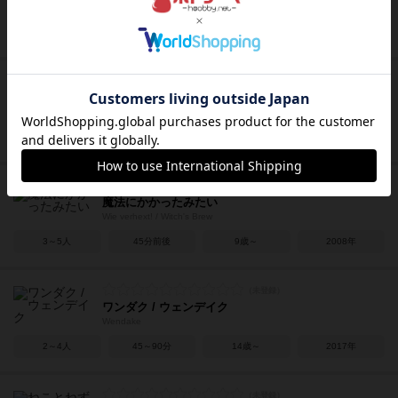
Yspahan
3～4人
60分前後
8歳～
2006年
ウィナーズ サークル
Winner's Circle
2～6人
45～55分
10歳～
2006年
魔法にかかったみたい
Wie verhext! / Witch's Brew
3～5人
45分前後
9歳～
2008年
ワンダク / ウェンデイク
Wendake
2～4人
45～90分
14歳～
2017年