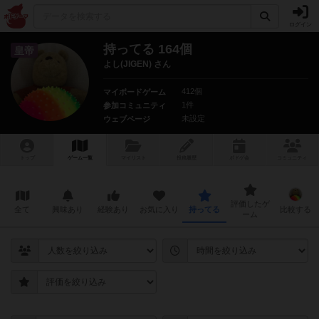
ログイン
持ってる 164個
皇帝
よし(JIGEN) さん
412個
マイボードゲーム
1件
参加コミュニティ
未設定
ウェブページ
トップ
ゲーム一覧
マイリスト
投稿履歴
ボ
ドゲ
会
コミュニティ
評価したゲ
全て
興味あり
経験あり
お気に入り
持ってる
比較する
ーム