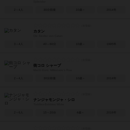
Splendor
2～4人
30分前後
10歳～
2014年
カタン
Die Siedler von Catan
3～4人
40～60分
10歳～
1995年
街コロ シャープ
Machi Koro: Millionaire's Row
2～4人
30分前後
10歳～
2014年
ナンジャモンジャ・シロ
Toddles-Bobbles White
2～6人
15～20分
4歳～
2016年