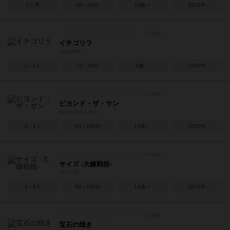
2人用
30～45分
10歳～
2016年
イチゴリラ
Ichigorilla
2～6人
10～20分
3歳～
2009年
ビヨンド・ザ・サン
Beyond the Sun
2～4人
60～120分
14歳～
2020年
サイズ -大鎌戦役-
SCYTHE
1～5人
90～115分
14歳～
2016年
宝石の煌き