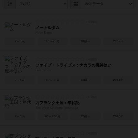
ノートルダム
Notre Dame
2～5人
45～75分
10歳～
2007年
ファイブ・トライブス：ナカラの魔神使い
Five Tribes
2～4人
40～80分
13歳～
2014年
西フランク王国：年代記
The West Kingdom Tomesaga
2～6人
60～240分
12歳～
2020年