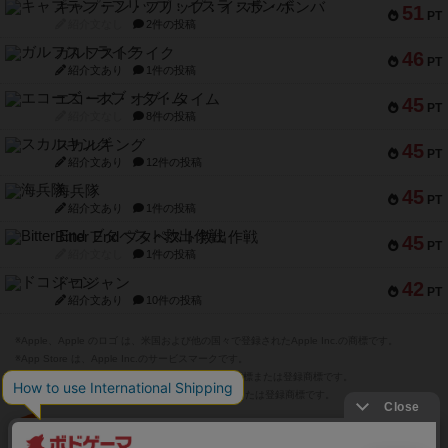
キャプテン・フリップ：イスラ・ボンバ
51
PT
紹介文なし
2件の投稿
ガルフストライク
46
PT
紹介文あり
1件の投稿
エコーズ・オブ・タイム
45
PT
紹介文なし
8件の投稿
スカルキング
45
PT
紹介文あり
12件の投稿
海兵隊
45
PT
紹介文あり
1件の投稿
Bitter End ブタペスト救出作戦
45
PT
紹介文なし
1件の投稿
ドコジャン
42
PT
紹介文あり
10件の投稿
※Apple、Apple のロゴ は、米国および他の国々で登録されたApple Inc.の商標です。
※App Store は、Apple Inc.のサービスマークです。
※Android は、グーグル インコーポレイテッドの商標または登録商標です。
※Google Play とそのロゴは、Google Inc.の商標または登録商標です。