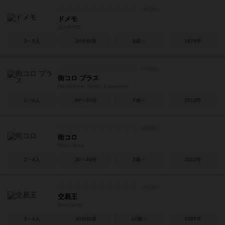
ドメモ
DOMEMO
2～5人
20分前後
8歳～
1975年
街コロ プラス
Machi Koro: Harbor Expansion
2～4人
40～50分
7歳～
2012年
街コロ
Machi Koro
2～4人
30～40分
7歳～
2012年
交易王
Merchants
2～4人
30分前後
12歳～
2007年