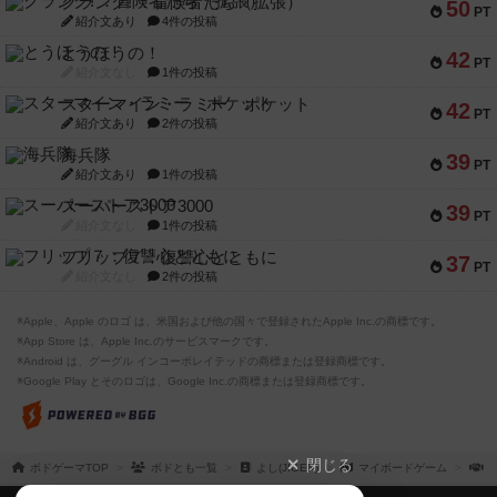
クランク! ：冒険者たち（拡張）
50
PT
紹介文あり
4件の投稿
とうほうの！
42
PT
紹介文なし
1件の投稿
スターマイン・ラミー ポケット
42
PT
紹介文あり
2件の投稿
海兵隊
39
PT
紹介文あり
1件の投稿
スーパーストア3000
39
PT
紹介文なし
1件の投稿
フリップ７：復讐心とともに
37
PT
紹介文なし
2件の投稿
※Apple、Apple のロゴ は、米国および他の国々で登録されたApple Inc.の商標です。
※App Store は、Apple Inc.のサービスマークです。
※Android は、グーグル インコーポレイテッドの商標または登録商標です。
※Google Play とそのロゴは、Google Inc.の商標または登録商標です。
閉じる
ボドゲーマTOP
ボドとも一覧
よし(JIGEN)
マイボードゲーム