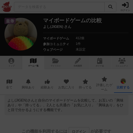
ログイン
マイボードゲームの比較
皇帝
よし(JIGEN) さん
412個
マイボードゲーム
1件
参加コミュニティ
未設定
ウェブページ
トップ
ゲーム一覧
マイリスト
投稿履歴
ボ
ドゲ
会
コミュニティ
評価したゲ
全て
興味あり
経験あり
お気に入り
持ってる
比較する
ーム
よし(JIGEN)さんと自分のマイボードゲームを比較して、お互いの「興味
あり」や「持ってる」、2人とも共通の「お気に入り」「興味あり」をひ
と目で分かるようにする機能です。
この機能を利用するには
が必要です
ログイン