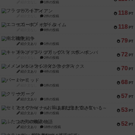
紹介文なし
1件の投稿
フラットアイアン
118
PT
紹介文なし
2件の投稿
エコーズ・オブ・タイム
118
PT
紹介文なし
8件の投稿
南北戦争
79
PT
紹介文あり
1件の投稿
キャプテン・フリップ：イスラ・ボンバ
72
PT
紹介文なし
2件の投稿
メメントオンラインタクティクス
70
PT
紹介文あり
4件の投稿
パーミッド
68
PT
紹介文なし
1件の投稿
クリーグ
57
PT
紹介文あり
1件の投稿
セミファイナル ～お前はまだ生きている～
53
PT
紹介文あり
1件の投稿
ふたつの街の物語
52
PT
紹介文あり
18件の投稿