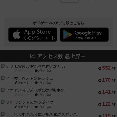
ボドゲーマのアプリ版はこちら
アクセス数 急上昇中
リワイルド：サウスアメリカ
552
PT
紹介文なし
2件の投稿
マーケットフレッシュ
170
PT
紹介文あり
1件の投稿
ファイアー・ブルズ / 火牛陣
141
PT
紹介文なし
1件の投稿
ワン・トゥ・ファイブ
122
PT
紹介文あり
1件の投稿
トランスオリエント・エクスプレス
119
PT