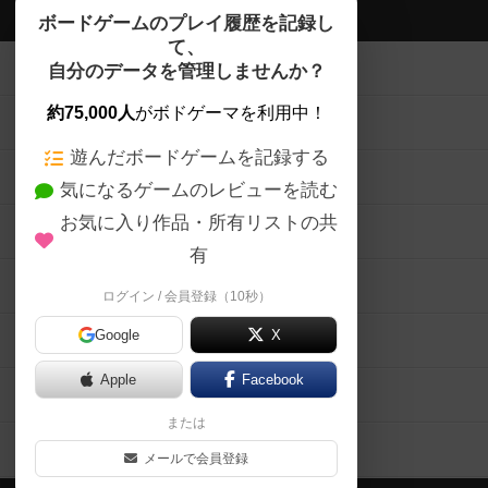
ボドゲーマTOP
ボードゲームのプレイ履歴を記録し
て、
ボードゲームを検索する
自分のデータを管理しませんか？
約75,000人
がボドゲーマを利用中！
ボードゲームの新着レビュー
遊んだボードゲームを記録する
ボードゲーム会情報
気になるゲームのレビューを読む
お気に入り作品・所有リストの共
メカニクス特集
有
掲示板・トピックス
ログイン / 会員登録（10秒）
Google
X
ボドとも・会員一覧
Apple
Facebook
ボードゲーム業界コラム
または
ボドゲーマご利用案内
メールで会員登録