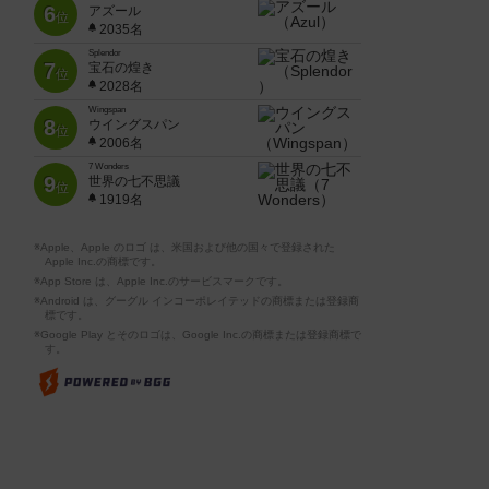
6
アズール
位
2035名
Splendor
7
宝石の煌き
位
2028名
Wingspan
8
ウイングスパン
位
2006名
7 Wonders
9
世界の七不思議
位
1919名
※Apple、Apple のロゴ は、米国および他の国々で登録された
Apple Inc.の商標です。
※App Store は、Apple Inc.のサービスマークです。
※Android は、グーグル インコーポレイテッドの商標または登録商
標です。
※Google Play とそのロゴは、Google Inc.の商標または登録商標で
す。