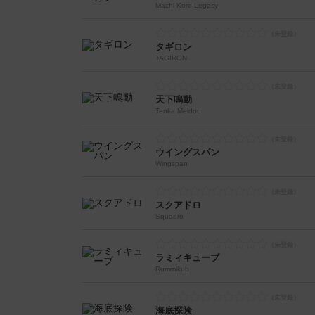
Machi Koro Legacy
タギロン
TAGIRON
天下鳴動
Tenka Meidou
ウイングスパン
Wingspan
スクアドロ
Squadro
ラミィキューブ
Rummikub
海底探険