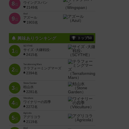
8
ウイングスパン
位
2149名
Azul
9
アズール
位
1903名
興味ありランキング
トップ50
SCYTHE
1
サイズ -大鎌戦役-
位
2415名
Terraforming Mars
2
テラフォーミングマーズ
位
2394名
Stone Garden
3
枯山水
位
2281名
Viticulture
4
ワイナリーの四季
位
2272名
Agricola
5
アグリコラ
位
2119名
Azul