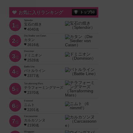
お気に入りランキング
トップ50
Splendor
1
宝石の煌き
位
4040名
Die Siedler von Catan
2
カタン
位
3616名
Dominion
3
ドミニオン
位
2528名
Battle Line
4
バトルライン
位
2377名
Terraforming Mars
5
テラフォーミングマーズ
位
2370名
6 nimmt!
6
ニムト
位
2201名
Carcassonne
7
カルカソンヌ
位
2190名
Wingspan