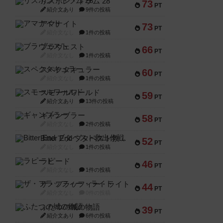
リスボン・トラム 28
73
PT
紹介文あり
9件の投稿
アマナイト
73
PT
紹介文なし
1件の投稿
ブラヴェスト
66
PT
紹介文なし
1件の投稿
スペクタキュラー
60
PT
紹介文なし
1件の投稿
スモールワールド
59
PT
紹介文あり
13件の投稿
ギャンブラー
58
PT
紹介文なし
2件の投稿
Bitter End ブタペスト救出作戦
52
PT
紹介文なし
1件の投稿
ラピード
46
PT
紹介文なし
1件の投稿
ザ・フラッフィー・ライト
44
PT
紹介文なし
0件の投稿
ふたつの城の物語
39
PT
紹介文あり
6件の投稿