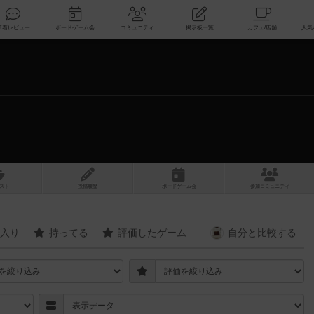
索
新着レビュー
ボードゲーム会
コミュニティ
掲示板一覧
スト
投稿履歴
ボ
ー
ドゲ
ーム
会
参加
コミュニティ
入り
持ってる
評価したゲーム
自分と
比較する