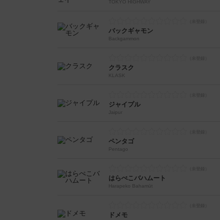
TOKYO HIGHWAY
バックギャモン
Backgammon
クラスク
KLASK
ジャイプル
Jaipur
ペンタゴ
Pentago
はらぺこバハムート
Harapeko Bahamūt
ドメモ