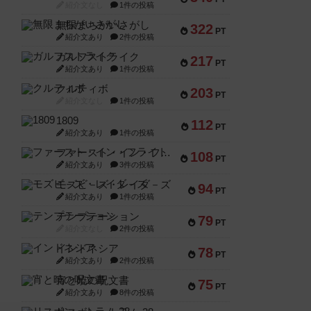
紹介文なし
1件の投稿
無限まちがいさがし
322
PT
紹介文あり
2件の投稿
ガルフストライク
217
PT
紹介文あり
1件の投稿
クルティボ
203
PT
紹介文なし
1件の投稿
1809
112
PT
紹介文あり
1件の投稿
ファースト・イン・フライト
108
PT
紹介文あり
3件の投稿
モズビ－ズ・レイダ－ズ
94
PT
紹介文あり
1件の投稿
テンプテーション
79
PT
紹介文なし
2件の投稿
インドネシア
78
PT
紹介文あり
2件の投稿
宵と暁の呪文書
75
PT
紹介文あり
8件の投稿