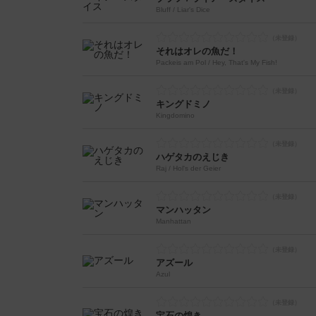
Bluff / Liar's Dice
それはオレの魚だ！
Packeis am Pol / Hey, That's My Fish!
キングドミノ
Kingdomino
ハゲタカのえじき
Raj / Hol's der Geier
マンハッタン
Manhattan
アズール
Azul
宝石の煌き