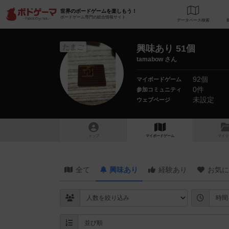
世界のボードゲームを楽しもう！
ボードゲーム専門の総合情報サイト
データベース
検
たまご
興味あり 51個
tamabow さん
92個
マイボードゲーム
0件
参加コミュニティ
未設定
ウェブページ
トップ
マイボードゲーム
マイリ
全て
興味あり
経験あり
お気に