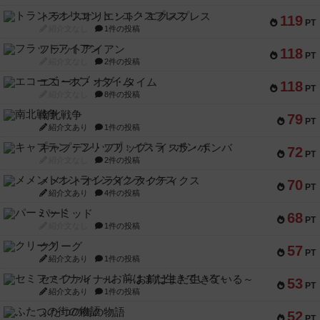
トランスオリエント・エクスプレス
119
PT
紹介文なし
1件の投稿
フラットアイアン
118
PT
紹介文なし
2件の投稿
エコーズ・オブ・タイム
118
PT
紹介文なし
8件の投稿
南北戦争
79
PT
紹介文あり
1件の投稿
キャプテン・フリップ：イスラ・ボンバ
72
PT
紹介文なし
2件の投稿
メメントオンラインタクティクス
70
PT
紹介文あり
4件の投稿
パーミッド
68
PT
紹介文なし
1件の投稿
クリーグ
57
PT
紹介文あり
1件の投稿
セミファイナル ～お前はまだ生きている～
53
PT
紹介文あり
1件の投稿
ふたつの街の物語
52
PT