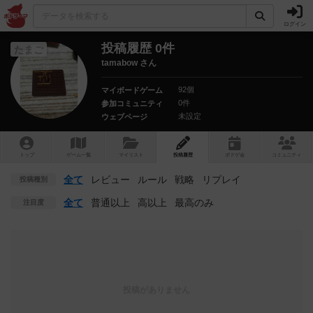
ログイン
投稿履歴 0件
たまご
tamabow さん
92個
マイボードゲーム
0件
参加コミュニティ
未設定
ウェブページ
トップ
ゲーム一覧
マイリスト
投稿履歴
ボ
ドゲ
会
コミュニティ
全て
レビュー
ルール
戦略
リプレイ
投稿種別
全て
普通以上
高以上
最高のみ
注目度
投稿がありません