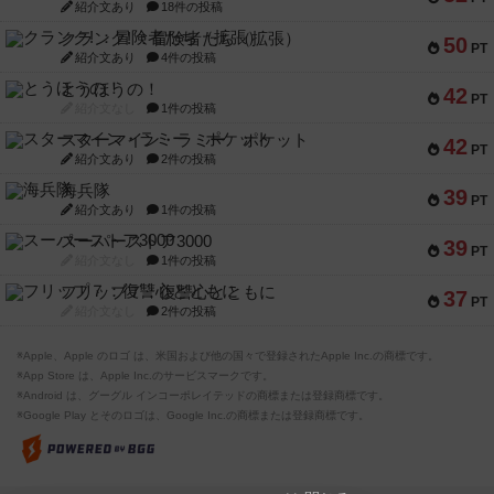
紹介文あり
18件の投稿
クランク! ：冒険者たち（拡張）
50
PT
紹介文あり
4件の投稿
とうほうの！
42
PT
紹介文なし
1件の投稿
スターマイン・ラミー ポケット
42
PT
紹介文あり
2件の投稿
海兵隊
39
PT
紹介文あり
1件の投稿
スーパーストア3000
39
PT
紹介文なし
1件の投稿
フリップ７：復讐心とともに
37
PT
紹介文なし
2件の投稿
※Apple、Apple のロゴ は、米国および他の国々で登録されたApple Inc.の商標です。
※App Store は、Apple Inc.のサービスマークです。
※Android は、グーグル インコーポレイテッドの商標または登録商標です。
※Google Play とそのロゴは、Google Inc.の商標または登録商標です。