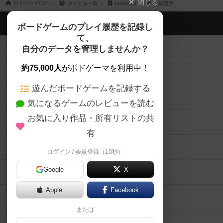
閉じる
ボドゲーマTOP
ボドとも一覧
tamabow
投稿履歴
ボドゲーマTOP
ボードゲームのプレイ履歴を記録し
て、
ボードゲームを検索する
自分のデータを管理しませんか？
約75,000人
がボドゲーマを利用中！
ボードゲームの新着レビュー
遊んだボードゲームを記録する
ボードゲーム会情報
気になるゲームのレビューを読む
お気に入り作品・所有リストの共
メカニクス特集
有
掲示板・トピックス
ログイン / 会員登録（10秒）
Google
X
ボドとも・会員一覧
Apple
Facebook
ボードゲーム業界コラム
または
ボドゲーマご利用案内