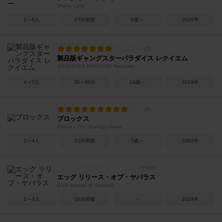
Shady Lady
2～6人
15分前後
6歳～
2025年
製品版ギャングスターパラダイス レクイエム
GANGSTER PARADISE Requiem
4～7人
30～90分
14歳～
2019年
ブロックス
Blokus / The Strategy Game
2～4人
20分前後
7歳～
2002年
エッグ リリース・オブ・ヤバラス
EGG release of Yavalath
2～3人
10分前後
－
2024年