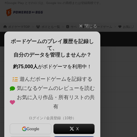
※Google Play とそのロゴは、Google Inc.の商標または登録商標です。
閉じる
ボドゲーマTOP
ボドとも一覧
サベ
マイボードゲーム
お気に入
ボドゲーマTOP
ボードゲームのプレイ履歴を記録し
て、
ボードゲームを検索する
自分のデータを管理しませんか？
約75,000人
がボドゲーマを利用中！
ボードゲームの新着レビュー
遊んだボードゲームを記録する
ボードゲーム会情報
気になるゲームのレビューを読む
お気に入り作品・所有リストの共
メカニクス特集
有
掲示板・トピックス
ログイン / 会員登録（10秒）
Google
X
ボドとも・会員一覧