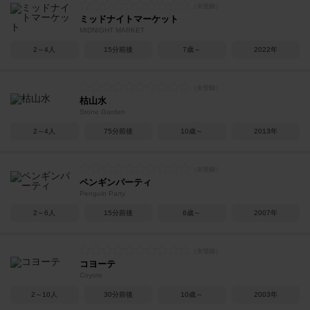
ミッドナイトマーケット
MIDNIGHT MARKET
2～4人
15分前後
7歳～
2022年
枯山水
Stone Garden
2～4人
75分前後
10歳～
2013年
ペンギンパーティ
Penguin Party
2～6人
15分前後
6歳～
2007年
コヨーテ
Coyote
2～10人
30分前後
10歳～
2003年