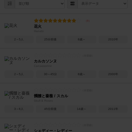
花火
Hanabi
2～5人
25分前後
8歳～
2010年
カルカソンヌ
Carcassonne
2～5人
30～45分
8歳～
2000年
髑髏と薔薇 / スカル
Skull & Roses
3～6人
45分前後
14歳～
2011年
シェディー・レディー