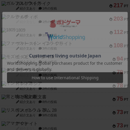
ガルフストライク
217
PT
紹介文あり
1件の投稿
クルティボ
203
PT
紹介文なし
1件の投稿
1809
112
PT
紹介文あり
1件の投稿
ファースト・イン・フライト
108
PT
紹介文あり
3件の投稿
モズビ－ズ・レイダ－ズ
94
PT
紹介文あり
1件の投稿
テンプテーション
79
PT
紹介文なし
2件の投稿
インドネシア
78
PT
紹介文あり
2件の投稿
宵と暁の呪文書
75
PT
紹介文あり
8件の投稿
リスボン・トラム 28
73
PT
紹介文あり
9件の投稿
アマナイト
73
PT
紹介文なし
1件の投稿