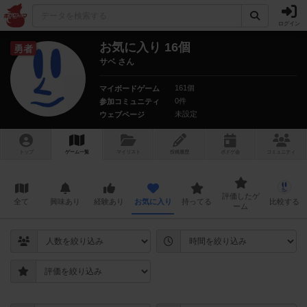
ログイン
お気に入り 16個
勇者
サベ さん
161個
マイボードゲーム
0件
参加コミュニティ
未設定
ウェブページ
トップ
ゲーム一覧
マイリスト
投稿履歴
ボ
ドゲ
会
コミュニティ
評価したゲ
全て
興味あり
経験あり
お気に入り
持ってる
比較する
ーム