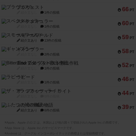
ブラヴェスト
66
PT
紹介文なし
1件の投稿
スペクタキュラー
60
PT
紹介文なし
1件の投稿
スモールワールド
59
PT
紹介文あり
13件の投稿
ギャンブラー
58
PT
紹介文なし
2件の投稿
Bitter End ブタペスト救出作戦
52
PT
紹介文なし
1件の投稿
ラピード
46
PT
紹介文なし
1件の投稿
ザ・フラッフィー・ライト
44
PT
紹介文なし
0件の投稿
ふたつの城の物語
39
PT
紹介文あり
6件の投稿
※Apple、Apple のロゴ は、米国および他の国々で登録されたApple Inc.の商標です。
※App Store は、Apple Inc.のサービスマークです。
※Android は、グーグル インコーポレイテッドの商標または登録商標です。