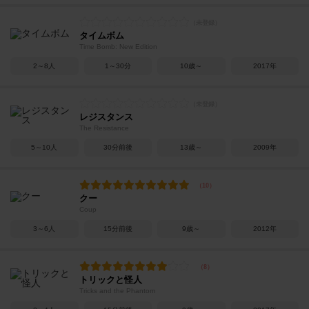
タイムボム
Time Bomb: New Edition
2～8人
1～30分
10歳～
2017年
レジスタンス
The Resistance
5～10人
30分前後
13歳～
2009年
クー
Coup
3～6人
15分前後
9歳～
2012年
トリックと怪人
Tricks and the Phantom