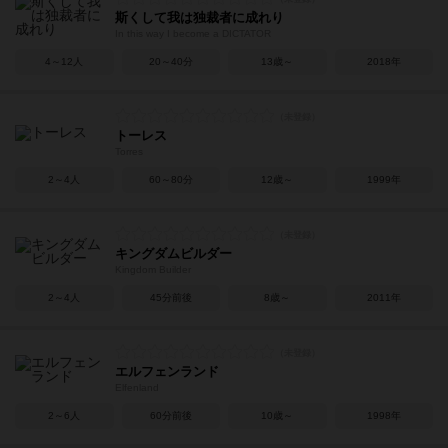
斯くして我は独裁者に成れり
In this way I become a DICTATOR
4～12人
20～40分
13歳～
2018年
トーレス
Torres
2～4人
60～80分
12歳～
1999年
キングダムビルダー
Kingdom Builder
2～4人
45分前後
8歳～
2011年
エルフェンランド
Elfenland
2～6人
60分前後
10歳～
1998年