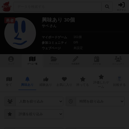
ログイン
興味あり 30個
勇者
サベ さん
161個
マイボードゲーム
0件
参加コミュニティ
未設定
ウェブページ
トップ
ゲーム一覧
マイリスト
投稿履歴
ボ
ドゲ
会
コミュニティ
評価したゲ
全て
興味あり
経験あり
お気に入り
持ってる
比較する
ーム