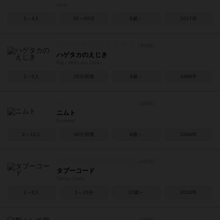
Azul
2～4人
30～45分
8歳～
2017年
ハゲタカのえじき
Raj / Hol's der Geier
2～6人
20分前後
8歳～
1988年
ニムト
6 nimmt!
2～10人
30分前後
8歳～
1994年
タブーコード
Taboo Code
2～8人
1～10分
12歳～
2018年