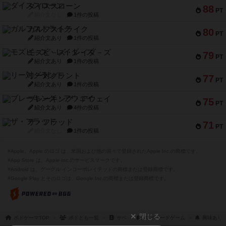
ダイススローン
88
PT
紹介文なし
1件の投稿
ガルフストライク
80
PT
紹介文あり
1件の投稿
モズビ－ズ・レイダ－ズ
79
PT
紹介文あり
1件の投稿
リー対グラント
77
PT
紹介文あり
1件の投稿
ブレーキング・アウェイ
75
PT
紹介文あり
4件の投稿
ザ・フラッド
71
PT
紹介文なし
1件の投稿
※Apple、Apple のロゴ は、米国および他の国々で登録されたApple Inc.の商標です。
※App Store は、Apple Inc.のサービスマークです。
※Android は、グーグル インコーポレイテッドの商標または登録商標です。
※Google Play とそのロゴは、Google Inc.の商標または登録商標です。
閉じる
ボドゲーマTOP
ボドとも一覧
サベ
マイボードゲーム
興味あり