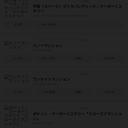
宇宙（スペース）ゴリラパンデミック！マーダーミス
テリー
Space Gorilla Pandemic! Murder Mystery
5人用
60～120分
－
－
スノーマンション
Snow Mansion
4～6人
10～15分
12歳～
2016年
ワンナイトマンション
One Night Mansion
4～6人
10分前後
12歳～
2017年
ポケット・マーダーミステリー『クローズドマンショ
ン』
closed Condo