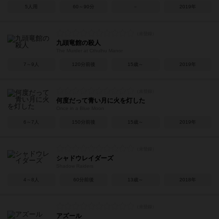
5人用
60～90分
－
2019年
九頭竜館の殺人
The Murder at Cthulhu Manor
7～9人
120分前後
15歳～
2019年
何度だって青い月に火を灯した
Once in a Blue Moon
6～7人
150分前後
15歳～
2019年
シャドウレイダーズ
Shadow Raiders
4～8人
60分前後
13歳～
2018年
アズール