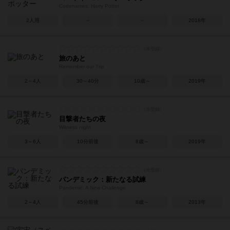
Codenames: Harry Potter
2人用
－
－
2018年
旅のあと
Remember our Trip
2～4人
30～40分
10歳～
2019年
目撃者たちの夜
Witness night
3～6人
10分前後
8歳～
2019年
パンデミック：新たなる試練
Pandemic: A New Challenge
2～4人
45分前後
8歳～
2013年