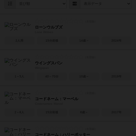
ローンウルブズ
Lone Wolves
2人用
15分前後
14歳～
2024年
ウイングスパン
Wingspan
1～5人
40～70分
10歳～
2019年
コードネーム：マーベル
Codenames: Marvel
2～8人
15分前後
8歳～
2017年
コードネーム：ハリーポッター