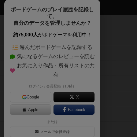
ボドゲーマTOP
ボードゲームのプレイ履歴を記録し
て、
ボードゲームを検索する
自分のデータを管理しませんか？
約75,000人
がボドゲーマを利用中！
ボードゲームの新着レビュー
遊んだボードゲームを記録する
ボードゲーム会情報
気になるゲームのレビューを読む
お気に入り作品・所有リストの共
メカニクス特集
有
掲示板・トピックス
ログイン / 会員登録（10秒）
Google
X
ボドとも・会員一覧
Apple
Facebook
ボードゲーム業界コラム
または
ボドゲーマご利用案内
メールで会員登録