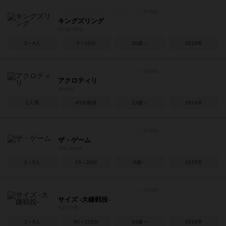
キングズリング
Kings Ring
3～4人
5～10分
10歳～
2018年
アクロティリ
Akrotiri
2人用
45分前後
13歳～
2014年
ザ・ゲーム
The Game
1～5人
15～20分
8歳～
2015年
サイズ -大鎌戦役-
SCYTHE
1～5人
90～115分
14歳～
2016年