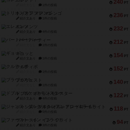
コレクト！
240
PT
紹介文なし
1件の投稿
トリオンフ ア マレンゴ
236
PT
紹介文あり
1件の投稿
エレメンツ
232
PT
紹介文あり
4件の投稿
バー！パーティー
212
PT
紹介文なし
1件の投稿
ギョッと
154
PT
紹介文あり
1件の投稿
クルティボ
152
PT
紹介文なし
1件の投稿
ブラヴェスト
140
PT
紹介文なし
1件の投稿
ドブル：ポケットモンスター
122
PT
紹介文あり
4件の投稿
ジャンヌ・ダルク-オルレアン ドロー＆ライト
118
PT
紹介文なし
5件の投稿
ファースト・イン・フライト
94
PT
紹介文あり
3件の投稿