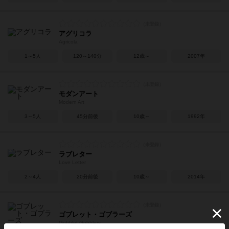
アグリコラ
Agricola
1～5人
120～140分
12歳～
2007年
モダンアート
Modern Art
3～5人
45分前後
10歳～
1992年
ラブレター
Love Letter
2～4人
20分前後
10歳～
2014年
ゴブレット・ゴブラーズ
Gobblet Gobblers