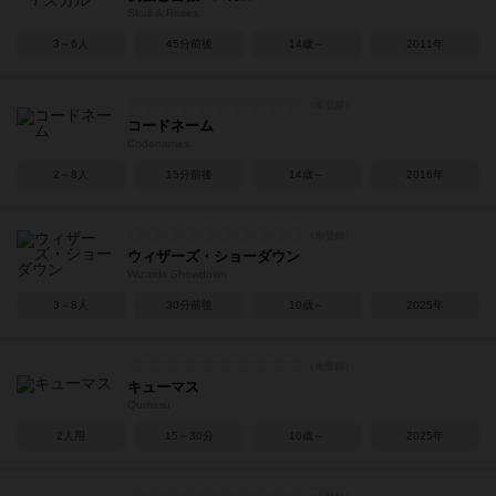
Skull & Roses
3～6人
45分前後
14歳～
2011年
コードネーム
Codenames
2～8人
15分前後
14歳～
2016年
ウィザーズ・ショーダウン
Wizards Showdown
3～8人
30分前後
10歳～
2025年
キューマス
Qumasu
2人用
15～30分
10歳～
2025年