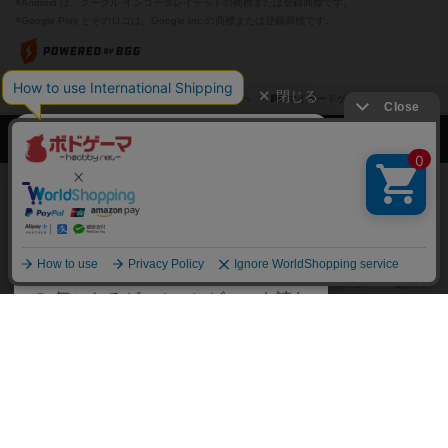
※Android は、グーグル インコーポレイテッドの商標または登録商標です。
※Google Play とそのロゴは、Google Inc.の商標または登録商標です。
閉じる
ボドゲーマTOP
ボドとも一覧
サベ
マイボードゲーム
経験あり
ボドゲーマTOP
ボードゲームのプレイ履歴を記録し
て、
ボードゲームを検索する
自分のデータを管理しませんか？
約75,000人
がボドゲーマを利用中！
ボードゲームの新着レビュー
遊んだボードゲームを記録する
ボードゲーム会情報
気になるゲームのレビューを読む
お気に入り作品・所有リストの共
メカニクス特集
有
掲示板・トピックス
ログイン / 会員登録（10秒）
Google
X
ボドとも・会員一覧