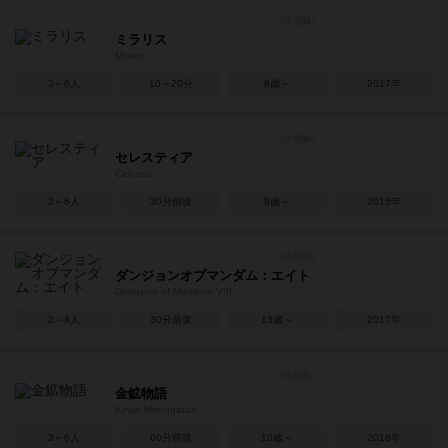
ミラリス
Miraris
3～6人
10～20分
8歳～
2017年
セレスティア
Celestia
2～6人
30分前後
8歳～
2015年
ダンジョンオブマンダム：エイト
Dungeon of Mandom VIII
2～4人
30分前後
13歳～
2017年
金鉱物語
Kinko Monogatari
3～6人
60分前後
10歳～
2018年