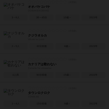
オオバケコバケ
OOBAKEKOBAKE
3～6人
30～45分
10歳～
2023年
クジラオルカ
Whale to Look
2～5人
30分前後
9歳～
2023年
カナリアは歌わない
Canaria ha utawanai
4人用
90分前後
15歳～
2022年
タウンロクロク
TOWN 66
1～4人
15分前後
9歳～
2022年