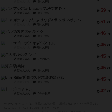
紹介文なし
1件の投稿
アンブッシュ！：ムーブアウト！
59
PT
紹介文あり
1件の投稿
キャプテン・フリップ：イスラ・ボンバ
51
PT
紹介文なし
2件の投稿
ガルフストライク
46
PT
紹介文あり
1件の投稿
エコーズ・オブ・タイム
45
PT
紹介文なし
8件の投稿
スカルキング
45
PT
紹介文あり
12件の投稿
海兵隊
45
PT
紹介文あり
1件の投稿
Bitter End ブタペスト救出作戦
45
PT
紹介文なし
1件の投稿
ドコジャン
42
PT
紹介文あり
10件の投稿
※Apple、Apple のロゴ は、米国および他の国々で登録されたApple Inc.の商標です。
※App Store は、Apple Inc.のサービスマークです。