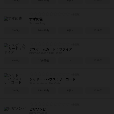
2～5人
10～20分
8歳～
2023年
すずめ雀
Suzume Jong
2～5人
30～40分
6歳～
2018年
デスゲームカード：ファイア
DEATH GAME CARD : FIRE
4～8人
15分前後
－
2023年
シャドー・ハウス：ザ・コード
Shadow House: The Code
3～5人
15～30分
8歳～
2024年
ピザゾンビ
PIZZA ZOMBIE