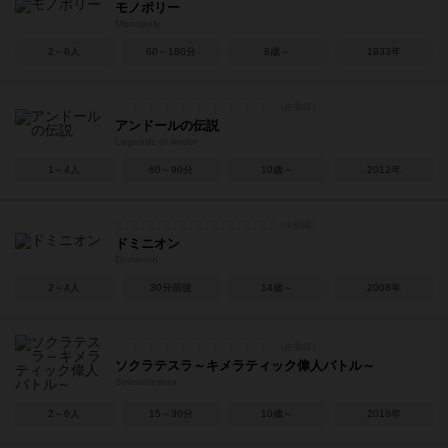
モノポリー
Monopoly
2～8人
60～180分
8歳～
1933年
アンドールの伝説
Legends of Andor
1～4人
60～90分
10歳～
2012年
ドミニオン
Dominion
2～4人
30分前後
14歳～
2008年
ソクラテスラ～キメラティック偉人バトル～
Sokuratesura
2～6人
15～30分
10歳～
2018年