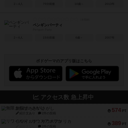
2～4人
75分前後
10歳～
2013年
ペンギンパーティ
Penguin Party
2～6人
15分前後
6歳～
2007年
ボドゲーマのアプリ版はこちら
アクセス数 急上昇中
無限まちがいさがし
574
PT
紹介文あり
2件の投稿
リワイルド：サウスアメリカ
389
PT
紹介文なし
2件の投稿