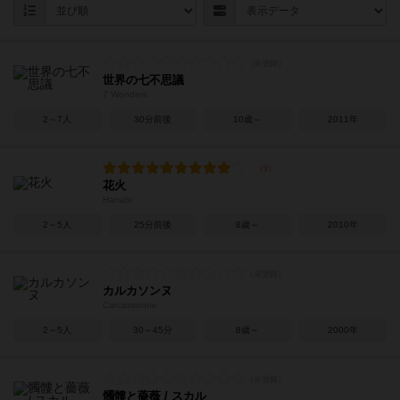
世界の七不思議
7 Wonders
2～7人
30分前後
10歳～
2011年
花火
Hanabi
2～5人
25分前後
8歳～
2010年
カルカソンヌ
Carcassonne
2～5人
30～45分
8歳～
2000年
髑髏と薔薇 / スカル