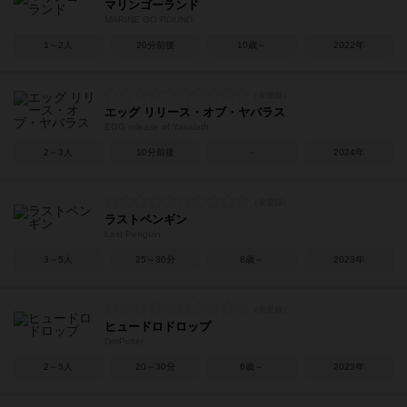
マリンゴーランド
MARINE GO ROUND
1～2人
20分前後
10歳～
2022年
エッグ リリース・オブ・ヤバラス
EGG release of Yavalath
2～3人
10分前後
－
2024年
ラストペンギン
Last Penguin
3～5人
25～30分
8歳～
2023年
ヒュードロドロップ
DroPolter
2～5人
20～30分
6歳～
2023年