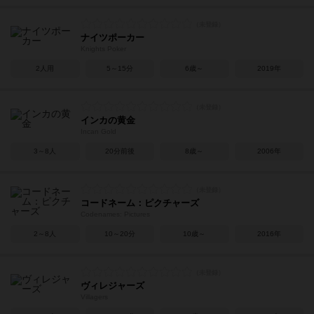
ナイツポーカー
Knights Poker
2人用
5～15分
6歳～
2019年
インカの黄金
Incan Gold
3～8人
20分前後
8歳～
2006年
コードネーム：ピクチャーズ
Codenames: Pictures
2～8人
10～20分
10歳～
2016年
ヴィレジャーズ
Villagers