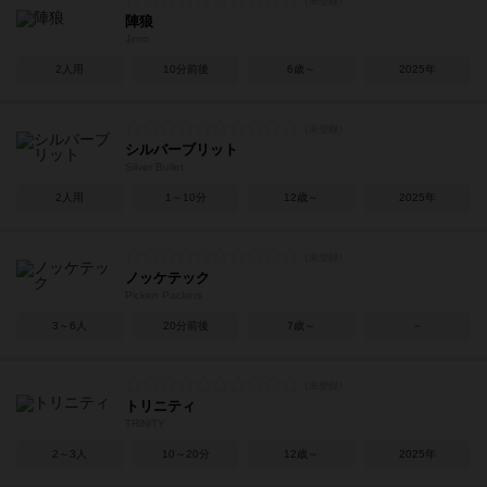
陣狼
Jinro
2人用
10分前後
6歳～
2025年
シルバーブリット
Silver Bullet
2人用
1～10分
12歳～
2025年
ノッケテック
Picken Packers
3～6人
20分前後
7歳～
－
トリニティ
TRiNiTY
2～3人
10～20分
12歳～
2025年