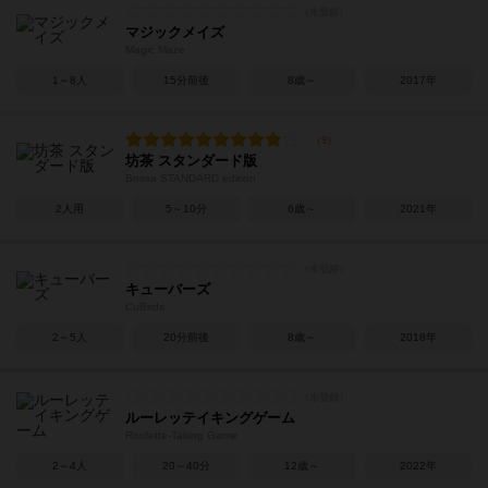
マジックメイズ
Magic Maze
1～8人
15分前後
8歳～
2017年
坊茶 スタンダード版
Bossa STANDARD edition
2人用
5～10分
6歳～
2021年
キューバーズ
CuBirds
2～5人
20分前後
8歳～
2018年
ルーレッテイキングゲーム
Roulette-Taking Game
2～4人
20～40分
12歳～
2022年