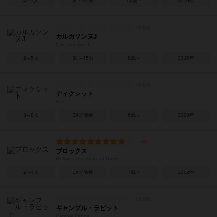
4～7人
30～90分
14歳～
2019年
カルカソンヌJ
Carcassonne J
2～5人
30～45分
8歳～
2016年
ディクシット
Dixit
3～8人
30分前後
6歳～
2008年
ブロックス
Blokus / The Strategy Game
2～4人
20分前後
7歳～
2002年
ギャンブル・ラビット
Gamble Rabbit