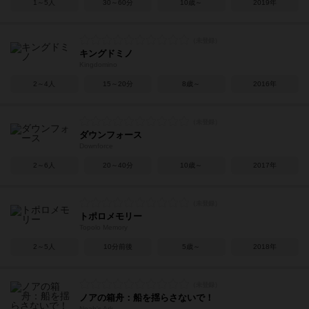
1～5人
30～60分
10歳～
2019年
キングドミノ
Kingdomino
2～4人
15～20分
8歳～
2016年
ダウンフォース
Downforce
2～6人
20～40分
10歳～
2017年
トポロメモリー
Topolo Memory
2～5人
10分前後
5歳～
2018年
ノアの箱舟：船を揺らさないで！
Noah's Ark