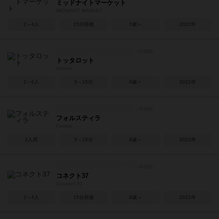
ミッドナイトマーケット
MIDNIGHT MARKET
2～4人
15分前後
7歳～
2022年
トッタロット
tottarot
2～6人
5～15分
8歳～
2022年
フォルスティラ
Falstira
2人用
5～15分
8歳～
2022年
コネクト37
Connect 37
2～4人
15分前後
8歳～
2022年