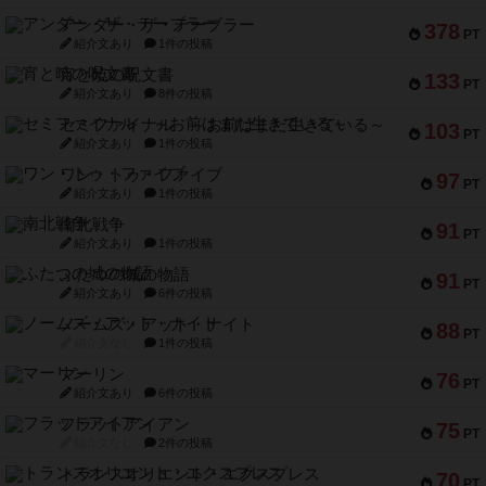
アンダー・ザ・テーブラー
378
PT
紹介文あり
1件の投稿
宵と暁の呪文書
133
PT
紹介文あり
8件の投稿
セミファイナル ～お前はまだ生きている～
103
PT
紹介文あり
1件の投稿
ワン・トゥ・ファイブ
97
PT
紹介文あり
1件の投稿
南北戦争
91
PT
紹介文あり
1件の投稿
ふたつの城の物語
91
PT
紹介文あり
6件の投稿
ノームズ・アット・ナイト
88
PT
紹介文なし
1件の投稿
マーリン
76
PT
紹介文あり
6件の投稿
フラットアイアン
75
PT
紹介文なし
2件の投稿
トランスオリエント・エクスプレス
70
PT