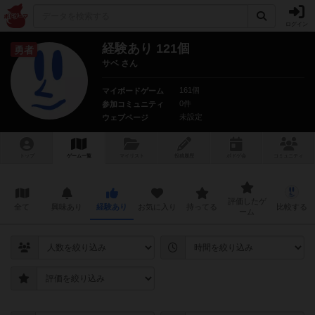
ログイン
経験あり 121個
勇者
サベ さん
161個
マイボードゲーム
0件
参加コミュニティ
未設定
ウェブページ
トップ
ゲーム一覧
マイリスト
投稿履歴
ボ
ドゲ
会
コミュニティ
評価したゲ
全て
興味あり
経験あり
お気に入り
持ってる
比較する
ーム