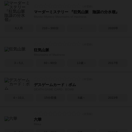
マーダーミステリー 『狂気山脈 陰謀の分水嶺』
Murder Mystery Mountains of madness
6人用
210～300分
－
2020年
狂気山脈
Mountains of Madness
3～5人
60～90分
12歳～
2017年
デスゲームカード：ボム
DEATH GAME CARD : BOMB
4～10人
15分前後
8歳～
2023年
六華
Rikka