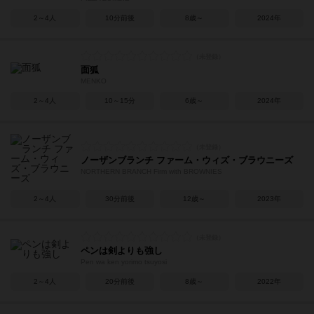
2～4人
10分前後
8歳～
2024年
面狐
MENKO
2～4人
10～15分
6歳～
2024年
ノーザンブランチ ファーム・ウィズ・ブラウニーズ
NORTHERN BRANCH Firm with BROWNIES
2～4人
30分前後
12歳～
2023年
ペンは剣よりも強し
Pen wa ken yorimo tsuyosi
2～4人
20分前後
8歳～
2022年