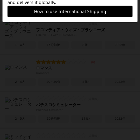
4～6人
40～60分
12歳～
2021年
フロンティア・ウィズ・ブラウニーズ
FRONTIER with BROWNIES
1～4人
15分前後
8歳～
2022年
ロマンス
Romance
2～4人
20～30分
8歳～
2022年
パチスロシミュレーター
Pachislo Simulator
2～5人
30分前後
14歳～
2022年