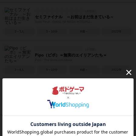
セミファイナル ～お前はまだ生きている～
Semi Final - OMAE HA MADA IKITEIRU -
3～5人
5～10分
8歳～
2022年
Pipo（ピポ）＝無実のエイリアンたち＝
Pipo - The Innocent Aliens
3～6人
5～10分
8歳～
2022年
ゴッズ ギャンビット G
GODS' GAMBIT G
2～6人
20分前後
10歳～
2016年
贋作オークション
Faux Auction