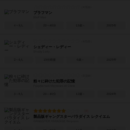
ブラフマン
Bluff Man
4～9人
20～40分
13歳～
2025年
シェディー・レディー
Shady Lady
2～6人
15分前後
6歳～
2025年
粉々に砕けた犯罪の記憶
Fragmented Memories of Crime
3～6人
20～40分
12歳～
2024年
製品版ギャングスターパラダイス レクイエム
GANGSTER PARADISE Requiem