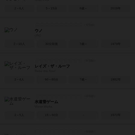
2～6人
5～15分
6歳～
2018年
ウノ
UNO
2～10人
30分前後
7歳～
1979年
レイズ・ザ・ルーフ
Raise the Roof
2～4人
60～80分
7歳～
1982年
水道管ゲーム
Water Works
2～5人
15～30分
－
1972年