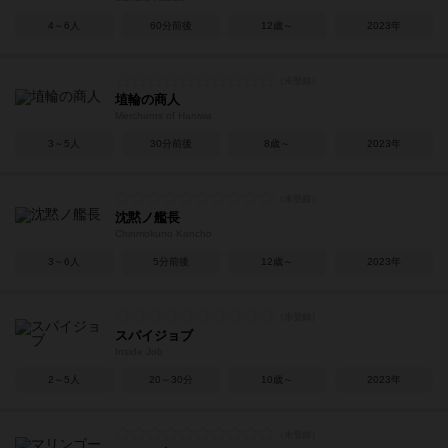
4～6人
60分前後
12歳～
2023年
埴輪の商人
Merchants of Haniwa
3～5人
30分前後
8歳～
2023年
沈黙ノ艦長
Chinmokuno Kancho
3～6人
5分前後
12歳～
2023年
スパイジョブ
Inside Job
2～5人
20～30分
10歳～
2023年