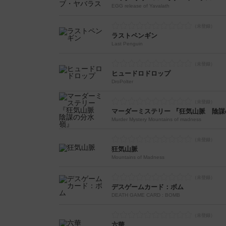
EGG release of Yavalath
ラストペンギン
Last Penguin
ヒュードロドロップ
DroPolter
マーダーミステリー 『狂気山脈 陰謀
Murder Mystery Mountains of madness
狂気山脈
Mountains of Madness
デスゲームカード：ボム
DEATH GAME CARD : BOMB
六華