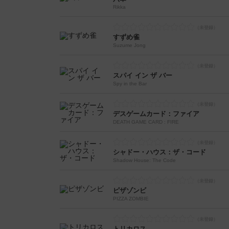
Rikka
すずめ雀
Suzume Jong
スパイ イン ザ バー
Spy in the Bar
デスゲームカード：ファイア
DEATH GAME CARD : FIRE
シャドー・ハウス：ザ・コード
Shadow House: The Code
ピザゾンビ
PIZZA ZOMBIE
トリカロス