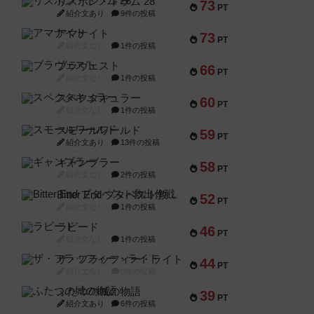
リスボン・トラム 28
73
PT
紹介文あり
9件の投稿
アマナイト
73
PT
紹介文なし
1件の投稿
ブラヴェスト
66
PT
紹介文なし
1件の投稿
スペクタキュラー
60
PT
紹介文なし
1件の投稿
スモールワールド
59
PT
紹介文あり
13件の投稿
ギャンブラー
58
PT
紹介文なし
2件の投稿
Bitter End ブタペスト救出作戦
52
PT
紹介文なし
1件の投稿
ラピード
46
PT
紹介文なし
1件の投稿
ザ・フラッフィー・ライト
44
PT
紹介文なし
0件の投稿
ふたつの城の物語
39
PT
紹介文あり
6件の投稿