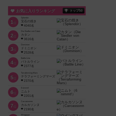
お気に入りランキング
トップ50
Splendor
1
宝石の煌き
位
4040名
Die Siedler von Catan
2
カタン
位
3616名
Dominion
3
ドミニオン
位
2528名
Battle Line
4
バトルライン
位
2377名
Terraforming Mars
5
テラフォーミングマーズ
位
2370名
6 nimmt!
6
ニムト
位
2201名
Carcassonne
7
カルカソンヌ
位
2190名
Wingspan