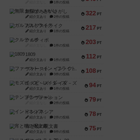
紹介文なし
1件の投稿
無限まちがいさがし
322
PT
紹介文あり
2件の投稿
ガルフストライク
217
PT
紹介文あり
1件の投稿
クルティボ
203
PT
紹介文なし
1件の投稿
1809
112
PT
紹介文あり
1件の投稿
ファースト・イン・フライト
108
PT
紹介文あり
3件の投稿
モズビ－ズ・レイダ－ズ
94
PT
紹介文あり
1件の投稿
テンプテーション
79
PT
紹介文なし
2件の投稿
インドネシア
78
PT
紹介文あり
2件の投稿
宵と暁の呪文書
75
PT
紹介文あり
8件の投稿