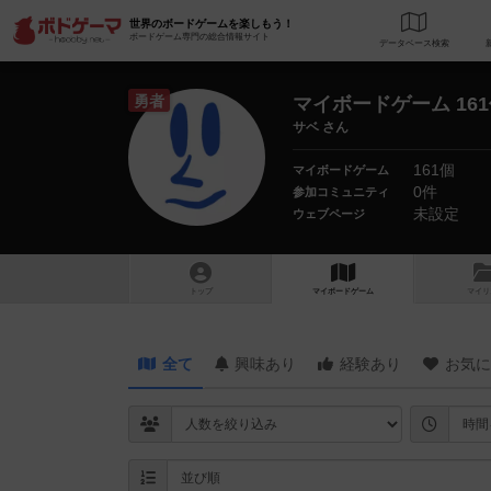
世界のボードゲームを楽しもう！
ボードゲーム専門の総合情報サイト
データベース
検
勇者
マイボードゲーム 16
サベ さん
161個
マイボードゲーム
0件
参加コミュニティ
未設定
ウェブページ
トップ
マイボードゲーム
マイリ
全て
興味あり
経験あり
お気に