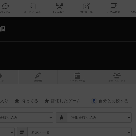
索
新着レビュー
ボードゲーム会
コミュニティ
掲示板一覧
1個
スト
投稿履歴
ボ
ー
ドゲ
ーム
会
参加
コミュニティ
入り
持ってる
評価したゲーム
自分と
比較する