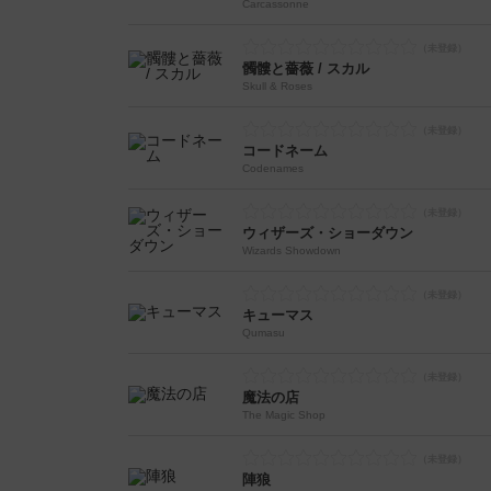
Carcassonne
髑髏と薔薇 / スカル
Skull & Roses
コードネーム
Codenames
ウィザーズ・ショーダウン
Wizards Showdown
キューマス
Qumasu
魔法の店
The Magic Shop
陣狼