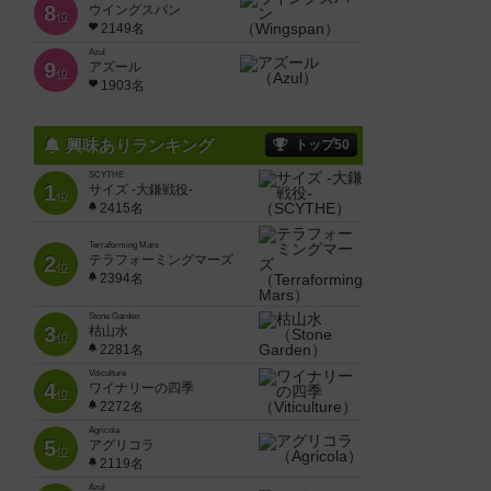
8
ウイングスパン
位
2149名
Azul
9
アズール
位
1903名
興味ありランキング
トップ50
SCYTHE
1
サイズ -大鎌戦役-
位
2415名
Terraforming Mars
2
テラフォーミングマーズ
位
2394名
Stone Garden
3
枯山水
位
2281名
Viticulture
4
ワイナリーの四季
位
2272名
Agricola
5
アグリコラ
位
2119名
Azul