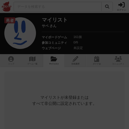
ログイン
マイリスト
勇者
サベ さん
161個
マイボードゲーム
0件
参加コミュニティ
未設定
ウェブページ
トップ
ゲーム一覧
マイリスト
投稿履歴
ボ
ドゲ
会
コミュニティ
マイリストが未登録または
すべて非公開に設定されています。