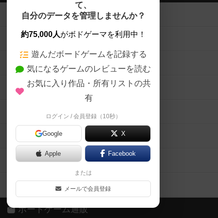
て、
ボードゲームを検索する
自分のデータを管理しませんか？
約75,000人
がボドゲーマを利用中！
ボードゲームの新着レビュー
遊んだボードゲームを記録する
ボードゲーム会情報
気になるゲームのレビューを読む
お気に入り作品・所有リストの共
メカニクス特集
有
掲示板・トピックス
ログイン / 会員登録（10秒）
Google
X
ボドとも・会員一覧
Apple
Facebook
ボードゲーム業界コラム
または
ボドゲーマご利用案内
メールで会員登録
ボードゲーム通販