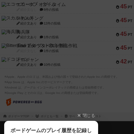
エコーズ・オブ・タイム
45
PT
紹介文なし
8件の投稿
スカルキング
45
PT
紹介文あり
12件の投稿
海兵隊
45
PT
紹介文あり
1件の投稿
Bitter End ブタペスト救出作戦
45
PT
紹介文なし
1件の投稿
ドコジャン
42
PT
紹介文あり
10件の投稿
※Apple、Apple のロゴ は、米国および他の国々で登録されたApple Inc.の商標です。
※App Store は、Apple Inc.のサービスマークです。
※Android は、グーグル インコーポレイテッドの商標または登録商標です。
※Google Play とそのロゴは、Google Inc.の商標または登録商標です。
閉じる
ボドゲーマTOP
ボドとも一覧
サベ
マイリスト
ボドゲーマTOP
ボードゲームのプレイ履歴を記録し