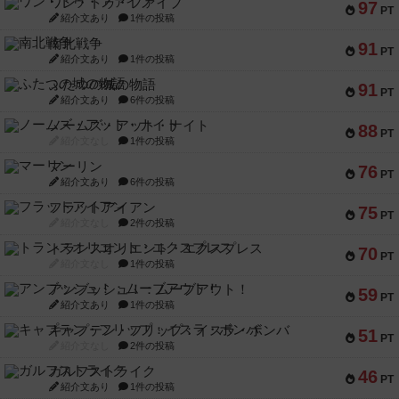
ワン・トゥ・ファイブ
97
PT
紹介文あり
1件の投稿
南北戦争
91
PT
紹介文あり
1件の投稿
ふたつの城の物語
91
PT
紹介文あり
6件の投稿
ノームズ・アット・ナイト
88
PT
紹介文なし
1件の投稿
マーリン
76
PT
紹介文あり
6件の投稿
フラットアイアン
75
PT
紹介文なし
2件の投稿
トランスオリエント・エクスプレス
70
PT
紹介文なし
1件の投稿
アンブッシュ！：ムーブアウト！
59
PT
紹介文あり
1件の投稿
キャプテン・フリップ：イスラ・ボンバ
51
PT
紹介文なし
2件の投稿
ガルフストライク
46
PT
紹介文あり
1件の投稿