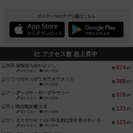
ボドゲーマのアプリ版はこちら
アクセス数 急上昇中
無限まちがいさがし
574
PT
紹介文あり
2件の投稿
リワイルド：サウスアメリカ
389
PT
紹介文なし
2件の投稿
アンダー・ザ・テーブラー
378
PT
紹介文あり
1件の投稿
宵と暁の呪文書
133
PT
紹介文あり
8件の投稿
セミファイナル ～お前はまだ生きている～
103
PT
紹介文あり
1件の投稿